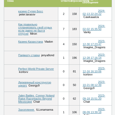
Тема
Ответов
Просмотров
сообщение
2024-
казино Супер Босс
2
158
02-13 22:24:22
peter.tarasov
CawkaaaUa
Как правильно
2024-
спланировать свой отдых
7
183
02-02 15:35:50
если давно не был в
Vanity
отпуске
Miron
2023-
Казино Казахстана
Vladon
4
150
12-30 17:23:47
Imagine_Dragons
2023-
Паріматч ставки
jenya8ond
1
196
12-28 17:16:14
Imagine_Dragons
2023-
Perfect World Private Server
0
81
12-16 16:10:06
korlovv
korlovv
2023-
Деревянный конструктор
0
50
10-21 08:12:39
ugears
Georgy9
Georgy9
Jalen Battles, Connor Noland
2023-
Raise Razorbacks Beyond
0
62
09-18 15:51:20
Mississippi
Chair
Chair
2023-
Захоплення.
ILLonamanna
1
106
08-09 13:39:18