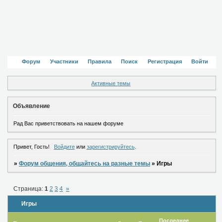
Форум
Участники
Правила
Поиск
Регистрация
Войти
Активные темы
Объявление
Рад Вас приветствовать на нашем форуме
Привет, Гость!
Войдите
или
зарегистрируйтесь
.
»
Форум общения, общайтесь на разные темы
»
Игры
Страница:
1
2
3
4
»
Игры
Последнее