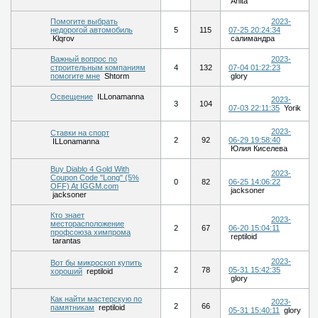
Anita
Помогите выбрать
2023-
недорогой автомобиль
5
115
07-25 20:24:34
Klqrov
салимандра
Важный вопрос по
2023-
строительным компаниям
4
132
07-04 01:22:23
помогите мне
Shtorm
glory
Освещение
ILLonamanna
2023-
3
104
07-03 22:11:35
Yorik
2023-
Ставки на спорт
2
92
06-29 19:58:40
ILLonamanna
Юлия Киселева
Buy Diablo 4 Gold With
2023-
Coupon Code "Long" (5%
0
82
06-25 14:06:22
OFF) At IGGM.com
jacksoner
jacksoner
Кто знает
2023-
месторасположение
2
67
06-20 15:04:11
профсоюза химпрома
reptiloid
tarantas
2023-
Вот бы микроскоп купить
2
78
05-31 15:42:35
хороший
reptiloid
glory
Как найти мастерскую по
2023-
2
66
памятникам
reptiloid
05-31 15:40:11
glory