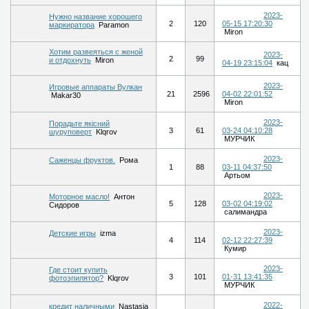
2023-
Нужно название хорошего
2
120
05-15 17:20:30
маркиратора
Paramon
Miron
Хотим развеяться с женой
2023-
2
99
и отдохнуть
Miron
04-19 23:15:04
кац
2023-
Игровые аппараты Вулкан
21
2596
04-02 22:01:52
Makar30
Miron
2023-
Порадьте якісний
3
61
03-24 04:10:28
шуруповерт
Klqrov
МУРЧИК
2023-
Саженцы фруктов.
Рома
1
88
03-11 04:37:50
Артьом
2023-
Моторное масло!
Антон
5
128
03-02 04:19:02
Сидоров
салимандра
2023-
Детские игры
izma
4
114
02-12 22:27:39
Кумир
2023-
Где стоит купить
3
101
01-31 13:41:35
фотоэпилятор?
Klqrov
МУРЧИК
2022-
кредит наличными
Nastasia