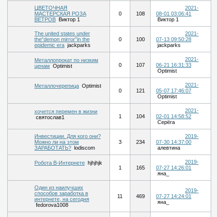
ЦВЕТОЧНАЯ
2021-
МАСТЕРСКАЯ РОЗА
0
108
08-01 03:06:41
ВЕТРОВ
Виктор 1
Виктор 1
The united states under
2021-
the“demon mirror”in the
0
100
07-13 09:50:28
epidemic era
jackparks
jackparks
2021-
Металлопрокат по низким
0
107
06-21 16:31:33
ценам
Optimist
Optimist
2021-
Металлочерепица
Optimist
0
121
05-07 17:46:07
Optimist
2021-
хочется перемен в жизни
1
104
02-01 14:58:52
святослав1
Серёга
Инвестиции. Для кого они?
2019-
Можно ли на этом
3
234
07-30 14:37:00
ЗАРАБОТАТЬ?
lodiscom
алевтина
2019-
Робота В-Интернете
hjhjhjk
1
165
07-27 14:26:01
яна_
Один из наилучших
2019-
способов заработка в
11
469
07-27 14:24:01
интернете, на сегодня
яна_
fedorova1008