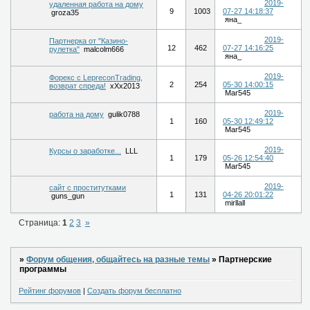
2019-
удаленная работа на дому
9
1003
07-27 14:18:37
groza35
яна_
2019-
Партнерка от "Казино-
12
462
07-27 14:16:25
рулетка"
malcolm666
яна_
2019-
Форекс c LepreconTrading,
2
254
05-30 14:00:15
возврат спреда!
xXx2013
Mar545
2019-
работа на дому
gulik0788
1
160
05-30 12:49:12
Mar545
2019-
Курсы о заработке...
LLL
1
179
05-26 12:54:40
Mar545
2019-
сайт с проститутками
1
131
04-26 20:01:22
guns_gun
mirllall
Страница:
1
2
3
»
»
Форум общения, общайтесь на разные темы
»
Партнерские
программы
Рейтинг форумов
|
Создать форум бесплатно