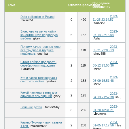
Последнее
Тема
Ответов
Просмотров
сообщение
2023-
Debt collection in Poland
0
420
11-25 23:14:57
zaiser51
zaiser51
Знаю что не легко найти
2023-
качественную недорогую
6
182
07-14 22:15:04
мебель
glory
Aslan
Почему качественное кино
2023-
все труднее и труднее
3
110
05-21 22:05:13
подбирать
geshka
siroy888
Стоит сейчас продавать
2023-
серебро или подождать
2
119
05-12 23:55:36
Paramon
Miron
2023-
Кто и какие телесериалы
2
138
05-09 15:51:48
смотреть любит
geshka
Miron
Какой ламинат взять для
2023-
2
125
офисных помещений
glory
04-13 21:52:38
кац
2023-
Лечение детей
DoctorWhy
8
286
01-20 18:31:21
Церилла
2023-
Казино Турнир - мин. ставка
2
288
01-05 17:17:56
Hey
1 коп.
malcolm666
Money