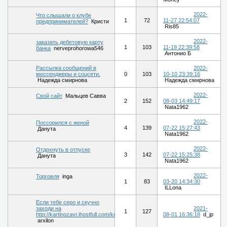
2022-
Что слышали о клубе
1
72
11-27 22:54:07
предпринимателей?
Кристи
Ris85
2022-
заказать дебетовую карту
1
103
11-19 22:39:58
банка
nerveprohorowa546
Антонио Б
Рассылка сообщений в
2022-
мессенджеры и соцсети.
0
103
10-10 23:39:16
Надежда смирнова
Надежда смирнова
2022-
Свой сайт
Мальцев Савва
2
152
08-03 14:49:17
Nata1962
2022-
Поссорился с женой
4
139
07-22 15:27:43
Данута
Nata1962
2022-
Отдохнуть в отпуске
3
142
07-22 15:25:38
Данута
Nata1962
2022-
Торговля
inga
1
83
03-20 14:34:30
ILLona
Если тебе серо и скучно
заходи на
2021-
1
127
http://kartinozavr.ihostfull.com/kri
08-01 16:36:18
d_jp
arxilon