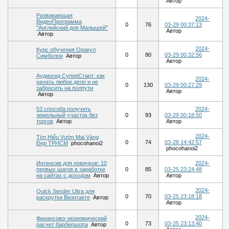
Автор
Развивающая
2024-
ВидеоПрограмма
0
76
03-29 00:37:13
"Английский для Малышей"
Автор
Автор
2024-
Курс обучения Оракул
0
80
03-29 00:32:56
Симболон
Автор
Автор
Аудиогид СуперСтарт: как
2024-
начать любое дело и не
0
130
03-29 00:27:29
забросить на полпути
Автор
Автор
53 способа получить
2024-
земельный участок без
0
93
03-29 00:18:50
торгов
Автор
Автор
2024-
Tìm Hiểu Vườn Mai Vàng
0
74
03-28 14:42:57
Đẹp TPHCM
phocohanoi2
phocohanoi2
Интенсив для новичков: 10
2024-
первых шагов в заработке
0
85
03-25 23:24:48
на сайтах с доходом
Автор
Автор
2024-
Quick Sender Ultra для
0
70
03-25 23:18:18
раскрутки Вконтакте
Автор
Автор
2024-
Финансово-экономический
0
73
03-25 23:13:40
расчет барбершопа
Автор