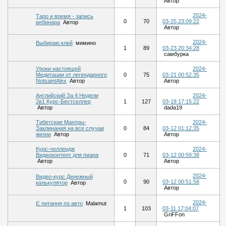
Автор
2024-
Таро и время - запись
0
70
03-25 23:09:22
вебинара
Автор
Автор
2024-
Выбираю клей
мимино
1
89
03-23 20:34:28
самбурка
Уроки настоящей
2024-
Медитации от легендарного
0
75
03-21 00:52:35
NotsaintAlex
Автор
Автор
Английский За 4 Недели
2024-
2в1 Курс-Бестселлер
1
127
03-18 17:15:22
Автор
dada19
Тибетские Мантры-
2024-
Заклинания на все случаи
0
84
03-12 01:12:35
жизни
Автор
Автор
Курс-челлендж
2024-
Видеоконтент для пиара
0
71
03-12 00:59:38
Автор
Автор
2024-
Видео-курс Денежный
0
90
03-12 00:51:58
калькулятор
Автор
Автор
2024-
Є питання по авто
Malamut
1
103
03-11 17:04:07
GriFFon