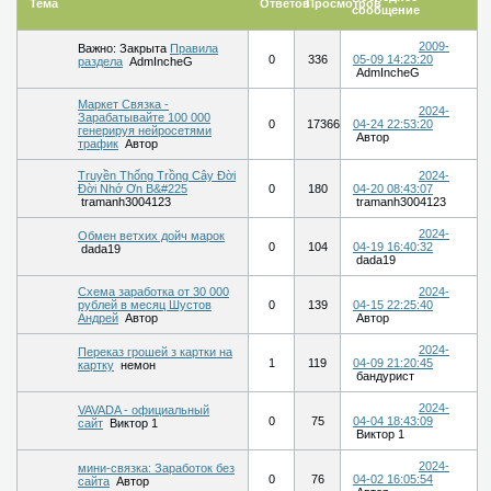
Тема
Ответов
Просмотров
сообщение
2009-
Важно:
Закрыта
Правила
0
336
05-09 14:23:20
раздела
AdmIncheG
AdmIncheG
Маркет Связка -
2024-
Зарабатывайте 100 000
0
17366
04-24 22:53:20
генерируя нейросетями
Автор
трафик
Автор
Truyền Thống Trồng Cây Đời
2024-
Đời Nhớ Ơn B&#225
0
180
04-20 08:43:07
tramanh3004123
tramanh3004123
2024-
Обмен ветхих дойч марок
0
104
04-19 16:40:32
dada19
dada19
Схема заработка от 30 000
2024-
рублей в месяц Шустов
0
139
04-15 22:25:40
Андрей
Автор
Автор
2024-
Переказ грошей з картки на
1
119
04-09 21:20:45
картку
немон
бандурист
2024-
VAVADA - официальный
0
75
04-04 18:43:09
сайт
Виктор 1
Виктор 1
2024-
мини-cвязка: Зарaботок без
0
76
04-02 16:05:54
сайта
Автор