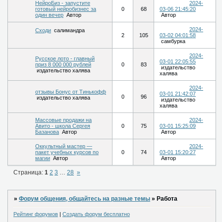
НейроБиз - запустите
2024-
готовый нейробизнес за
0
68
03-06 21:45:20
один вечер
Автор
Автор
2024-
Сходи
салимандра
2
105
03-02 04:01:58
самбурка
2024-
Русское лото - главный
03-01 22:05:55
приз 8 000 000 рублей
0
83
издательство
издательство халява
халява
2024-
отзывы Бонус от Тинькофф
03-01 21:42:07
0
96
издательство халява
издательство
халява
Массовые продажи на
2024-
Авито - школа Сергея
0
75
03-01 15:25:09
Базанова
Автор
Автор
Оккультный мастер —
2024-
пакет учебных курсов по
0
74
03-01 15:20:27
магии
Автор
Автор
Страница:
1
2
3
…
28
»
»
Форум общения, общайтесь на разные темы
»
Работа
Рейтинг форумов
|
Создать форум бесплатно