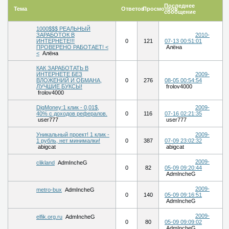
Последнее
Тема
Ответов
Просмотров
сообщение
1000$$$ РЕАЛЬНЫЙ
ЗАРАБОТОК В
2010-
ИНТЕРНЕТЕ!!!
0
121
07-13 00:51:01
ПРОВЕРЕНО РАБОТАЕТ! <
Алёна
<
Алёна
КАК ЗАРАБОТАТЬ В
ИНТЕРНЕТЕ БЕЗ
2009-
ВЛОЖЕНИЙ И ОБМАНА,
0
276
08-05 00:54:54
ЛУЧШИЕ БУКСЫ!
frolov4000
frolov4000
DigMoney:1 клик - 0,01$,
2009-
40% c доходов рефералов.
0
116
07-16 02:21:35
user777
user777
Уникальный проект! 1 клик -
2009-
1 рубль, нет минималки!
0
387
07-09 23:02:32
abigcat
abigcat
2009-
clikland
AdmIncheG
0
82
05-09 09:20:44
AdmIncheG
2009-
metro-bux
AdmIncheG
0
140
05-09 09:16:51
AdmIncheG
2009-
elfik.org.ru
AdmIncheG
0
80
05-09 09:09:02
AdmIncheG