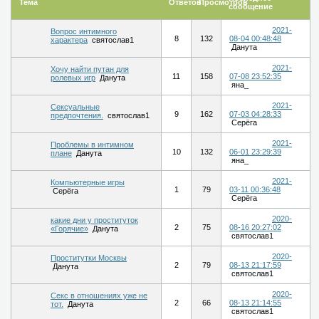
Тема
Ответов
Просмотров
сообщение
2021-
Вопрос интимного
8
132
08-04 00:48:48
характера
святослав1
Данута
2021-
Хочу найти путан для
11
158
07-08 23:52:35
ролевых игр
Данута
яна_
2021-
Сексуальные
9
162
07-03 04:28:33
предпочтения.
святослав1
Серёга
2021-
Проблемы в интимном
10
132
06-01 23:29:39
плане
Данута
яна_
2021-
Компьютерные игры
1
79
03-11 00:36:48
Серёга
Серёга
2020-
какие дни у проституток
2
75
08-16 20:27:02
«Горячие»
Данута
святослав1
2020-
Проститутки Москвы
2
79
08-13 21:17:59
Данута
святослав1
2020-
Секс в отношениях уже не
2
66
08-13 21:14:55
тот.
Данута
святослав1