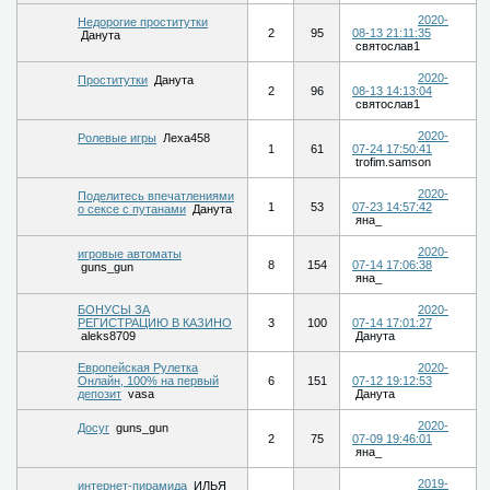
2020-
Недорогие проститутки
2
95
08-13 21:11:35
Данута
святослав1
2020-
Проститутки
Данута
2
96
08-13 14:13:04
святослав1
2020-
Ролевые игры
Леха458
1
61
07-24 17:50:41
trofim.samson
2020-
Поделитесь впечатлениями
1
53
07-23 14:57:42
о сексе с путанами
Данута
яна_
2020-
игровые автоматы
8
154
07-14 17:06:38
guns_gun
яна_
БОНУСЫ ЗА
2020-
РЕГИСТРАЦИЮ В КАЗИНО
3
100
07-14 17:01:27
aleks8709
Данута
Европейская Рулетка
2020-
Онлайн, 100% на первый
6
151
07-12 19:12:53
депозит
vasa
Данута
2020-
Досуг
guns_gun
2
75
07-09 19:46:01
яна_
2019-
интернет-пирамида
ИЛЬЯ