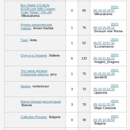
Buy Diablo 4 Gold At
2023-
IGGM.com With Coupon
0
80
06-19 10:18:57
Code "Water" (5% off)
Mikasakama
Mikasakama
2023-
Купить канцелярские
1
76
06-13 15:26:12
товары
Armen Narbek
Больше чем Жизнь
2023-
Таксі
Anita
1
52
06-07 19:57:31
ILLonamanna
2023-
Отпуск в Украине
Лаймик
6
133
05-29 21:56:22
Imagine_Dragons
2023-
Что такое договор
1
75
05-25 03:42:29
публичной оферты
jerry
den4ik09
2023-
Казино
nurlanozavr
3
70
05-19 15:22:15
Церилла
2023-
Магистерская диссертация
3
78
05-10 01:32:44
Вовчик
Марк Семенов
2023-
Collection Preview:
Bulgaria
0
38
04-29 14:35:59
Bulgaria