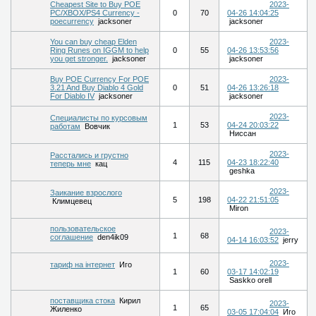
Cheapest Site to Buy POE
2023-
PC/XBOX/PS4 Currency -
0
70
04-26 14:04:25
poecurrency
jacksoner
jacksoner
You can buy cheap Elden
2023-
Ring Runes on IGGM to help
0
55
04-26 13:53:56
you get stronger.
jacksoner
jacksoner
Buy POE Currency For POE
2023-
3.21 And Buy Diablo 4 Gold
0
51
04-26 13:26:18
For Diablo IV
jacksoner
jacksoner
2023-
Специалисты по курсовым
1
53
04-24 20:03:22
работам
Вовчик
Ниссан
2023-
Расстались и грустно
4
115
04-23 18:22:40
теперь мне
кац
geshka
2023-
Заикание взрослого
5
198
04-22 21:51:05
Климцевец
Miron
пользовательское
2023-
1
68
соглашение
den4ik09
04-14 16:03:52
jerry
2023-
тариф на інтернет
Иго
1
60
03-17 14:02:19
Saskko orell
поставщика стока
Кирил
2023-
1
65
Жиленко
03-05 17:04:04
Иго