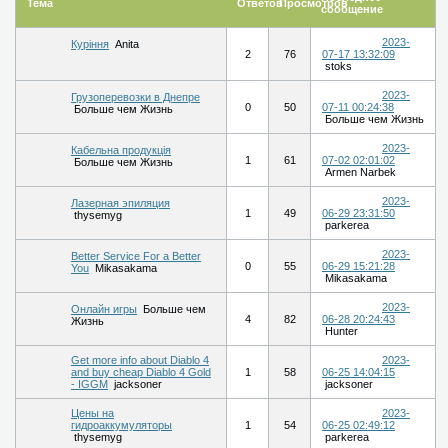
Тема
Ответов
Просмотров
сообщение
2023-
Куріння
Anita
2
76
07-17 13:32:09
stoks
2023-
Грузоперевозки в Днепре
0
50
07-11 00:24:38
Больше чем Жизнь
Больше чем Жизнь
2023-
Кабельна продукція
1
61
07-02 02:01:02
Больше чем Жизнь
Armen Narbek
2023-
Лазерная эпиляция
1
49
06-29 23:31:50
thysemyg
parkerea
2023-
Better Service For a Better
0
55
06-29 15:21:28
You
Mikasakama
Mikasakama
2023-
Онлайн игры
Больше чем
4
82
06-28 20:24:43
Жизнь
Hunter
Get more info about Diablo 4
2023-
and buy cheap Diablo 4 Gold
1
58
06-25 14:04:15
- IGGM
jacksoner
jacksoner
Цены на
2023-
гидроаккумуляторы
1
54
06-25 02:49:12
thysemyg
parkerea