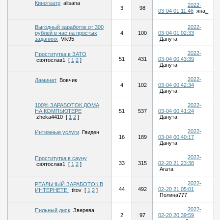
Кинотеатр
alisana
2022-
3
98
03-04 01:11:46
яна_
Выгодный заработок от 300
2022-
рублей в час на простых
4
100
03-04 01:02:33
заданиях
Vik95
Данута
2022-
Проститутка в ЗАТО
51
431
03-04 00:43:39
святослав1
[
1
2
]
Данута
2022-
Ламинат
Вовчик
4
102
03-04 00:42:34
Данута
100% ЗАРАБОТОК ДОМА
2022-
НА КОМПЬЮТЕРЕ
51
537
03-04 00:41:24
zheka4410
[
1
2
]
Данута
2022-
Интимные услуги
Гвиден
16
189
03-04 00:40:17
Данута
2022-
Проститутка в сауну
33
315
02-20 21:23:38
святослав1
[
1
2
]
Агата
2022-
РЕАЛЬНЫЙ ЗАРАБОТОК В
44
492
02-20 21:05:01
ИНТЕРНЕТЕ!
titov
[
1
2
]
Полина777
2022-
Пильный диск
Зверева
2
97
02-20 20:39:59