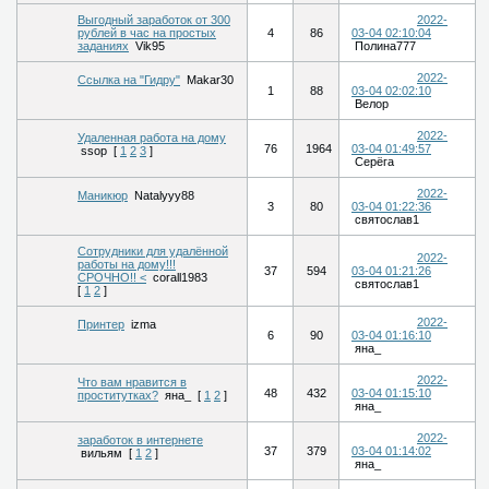
Выгодный заработок от 300
2022-
рублей в час на простых
4
86
03-04 02:10:04
заданиях
Vik95
Полина777
2022-
Ссылка на "Гидру"
Makar30
1
88
03-04 02:02:10
Велор
2022-
Удаленная работа на дому
76
1964
03-04 01:49:57
ssop
[
1
2
3
]
Серёга
2022-
Маникюр
Natalyyy88
3
80
03-04 01:22:36
святослав1
Сотрудники для удалённой
2022-
работы на дому!!!
37
594
03-04 01:21:26
СРОЧНО!! <
corall1983
святослав1
[
1
2
]
2022-
Принтер
izma
6
90
03-04 01:16:10
яна_
2022-
Что вам нравится в
48
432
03-04 01:15:10
проститутках?
яна_
[
1
2
]
яна_
2022-
заработок в интернете
37
379
03-04 01:14:02
вильям
[
1
2
]
яна_