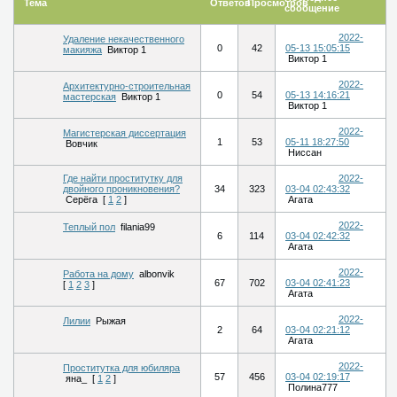
Тема
Ответов
Просмотров
сообщение
2022-
Удаление некачественного
0
42
05-13 15:05:15
макияжа
Виктор 1
Виктор 1
2022-
Архитектурно-строительная
0
54
05-13 14:16:21
мастерская
Виктор 1
Виктор 1
2022-
Магистерская диссертация
1
53
05-11 18:27:50
Вовчик
Ниссан
Где найти проститутку для
2022-
двойного проникновения?
34
323
03-04 02:43:32
Серёга
[
1
2
]
Агата
2022-
Теплый пол
filania99
6
114
03-04 02:42:32
Агата
2022-
Работа на дому
albonvik
67
702
03-04 02:41:23
[
1
2
3
]
Агата
2022-
Лилии
Рыжая
2
64
03-04 02:21:12
Агата
2022-
Проститутка для юбиляра
57
456
03-04 02:19:17
яна_
[
1
2
]
Полина777