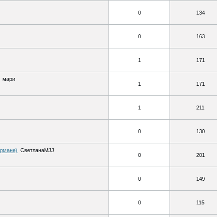
0
134
0
163
1
171
мари
1
171
1
211
0
130
армане)
СветланаMJJ
0
201
0
149
0
115