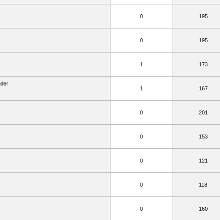
0
195
0
195
1
173
der
1
167
0
201
0
153
0
121
0
118
0
160