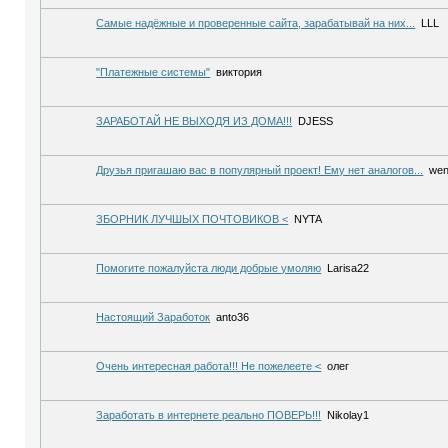
Самые надёжные и проверенные сайта, зарабатывай на них...
LLL
"Платежные системы"
виктория
ЗАРАБОТАЙ НЕ ВЫХОДЯ ИЗ ДОМА!!!
DJESS
Друзья пригашаю вас в популярный проект! Ему нет аналогов...
wen
ЗБОРНИК ЛУЧШЫХ ПОЧТОВИКОВ <
NYTA
Помогите пожалуйста люди добрые умоляю
Larisa22
Настоящий Заработок
anto36
Очень интересная работа!!! Не пожелеете <
олег
Заработать в интернете реально ПОВЕРЬ!!!
Nikolay1