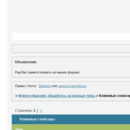
Объявление
Рад Вас приветствовать на нашем форуме
Привет, Гость!
Войдите
или
зарегистрируйтесь
.
»
Форум общения, общайтесь на разные темы
»
Кликовые спонс
Страница:
1
2
»
Кликовые спонсоры
Тема