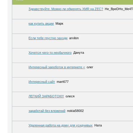
Здравствуйте. Можно ли обменять XMR на ZEC?
He_BpeDHo_Me4T
как купить акции
Марк
Если тебе грустно заходи
arxilon
Хочется чего-то необычного
Данута
Интересный зароботок в интернете <
олег
Интересный сайт
mart677
ЛЕГКИЙ ЗАРАБОТОК!!!
олеся
заработай без вложений
nokia58002
Удаленная работа на дому для усидчивых
Ната