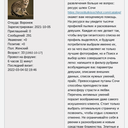
развлечения больше не вопрос:
ресурс шлюх Сочи
https://prostitutkisochihot.com/catalog/kunil
окажет вам неоценимую помощь.
На ресурсе вы увидите тысячи
Откуда:
Воронеж
профилей пылких и раскованных
Зарегистрирован
: 2021-10-05
девушек. Каждая из них делает так,
Приглашений:
0
чтобы внутри гигантского списка ее
Сообщений:
291
Уважение:
+0
профиль выделялся, и будущие
Позитив:
+0
потребители выбрали именно их,
Пол:
Женский
из-за чего выставляют не только
Возраст:
33
[1992-10-17]
лучшие фотографии, но и Поиск и
Провел на форуме:
выбор шлюх совершается очень
6 часов 11 минут
легко: напишите в фильтр рубрики
Последний визит:
возбуждающие вас параметры
2022-03-04 02:19:46
девушки, описание внешних
данных, список нужных умений,
прайс. Превосходные путаны Сочи
способны преподнести вам
атмосферу страсти и любви.
Перечень интимных умений
поразит воображение даже самого
искушенного клиента. Стоит только
выбрать оптимальную страничку и
позвонить, чтобы отдых сложился
отменно. Не ограничивайте себя в
рвении к разнообразию и новым
средствам блаженства. Элитные и