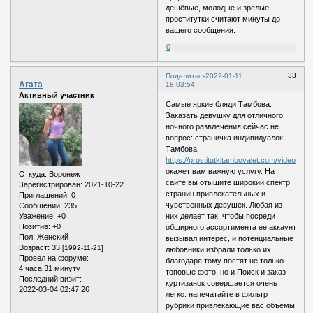
дешёвые, молодые и зрелые
проститутки считают минуты до
вашего сообщения.
0
33
Поделиться
2022-01-11
Агата
18:03:54
Активный участник
Самые яркие бляди Тамбова.
Заказать девушку для отличного
ночного развлечения сейчас не
вопрос: страничка индивидуалок
Тамбова
https://prostitutkitambovalet.com/video/
окажет вам важную услугу. На
Откуда:
Воронеж
сайте вы отыщите широкий спектр
Зарегистрирован
: 2021-10-22
страниц привлекательных и
Приглашений:
0
чувственных девушек. Любая из
Сообщений:
235
Уважение:
+0
них делает так, чтобы посреди
Позитив:
+0
обширного ассортимента ее аккаунт
Пол:
Женский
вызывал интерес, и потенциальные
Возраст:
33
[1992-11-21]
любовники избрали только их,
Провел на форуме:
благодаря тому постят не только
4 часа 31 минуту
топовые фото, но и Поиск и заказ
Последний визит:
куртизанок совершается очень
2022-03-04 02:47:26
легко: напечатайте в фильтр
рубрики привлекающие вас объемы