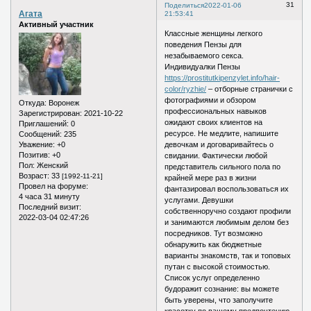
31
Поделиться
2022-01-06
Агата
21:53:41
Активный участник
Классные женщины легкого
поведения Пензы для
незабываемого секса.
Индивидуалки Пензы
https://prostitutkipenzylet.info/hair-
color/ryzhie/
– отборные странички с
фотографиями и обзором
Откуда:
Воронеж
профессиональных навыков
Зарегистрирован
: 2021-10-22
ожидают своих клиентов на
Приглашений:
0
ресурсе. Не медлите, напишите
Сообщений:
235
Уважение:
+0
девочкам и договаривайтесь о
Позитив:
+0
свидании. Фактически любой
Пол:
Женский
представитель сильного пола по
Возраст:
33
[1992-11-21]
крайней мере раз в жизни
Провел на форуме:
фантазировал воспользоваться их
4 часа 31 минуту
услугами. Девушки
Последний визит:
собственноручно создают профили
2022-03-04 02:47:26
и занимаются любимым делом без
посредников. Тут возможно
обнаружить как бюджетные
варианты знакомств, так и топовых
путан с высокой стоимостью.
Список услуг определенно
будоражит сознание: вы можете
быть уверены, что заполучите