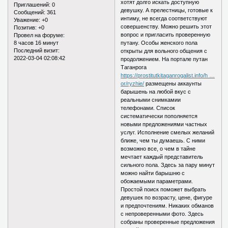
хотят долго искать доступную
Приглашений:
0
девушку. А прелестницы, готовые к
Сообщений:
361
интиму, не всегда соответствуют
Уважение:
+0
совершенству. Можно решить этот
Позитив:
+0
вопрос и пригласить проверенную
Провел на форуме:
8 часов 16 минут
путану. Особы женского пола
Последний визит:
открыты для вольного общения с
2022-03-04 02:08:42
продолжением. На портале путан
Таганрога
https://prostitutkitaganrogalist.info/h …
or/ryzhie/
размещены аккаунты
барышень на любой вкус с
реальными снимкамии
телефонами. Список
систематически пополняется
новыми предложениями частных
услуг. Исполнение смелых желаний
ближе, чем ты думаешь. С ними
возможно все, о чем в тайне
мечтает каждый представитель
сильного пола. Здесь за пару минут
можно найти барышню с
обожаемыми параметрами.
Простой поиск поможет выбрать
девушек по возрасту, цене, фигуре
и предпочтениям. Никаких обманов
с непроверенными фото. Здесь
собраны проверенные предложения