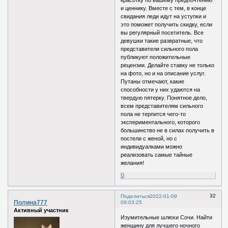
красотку по вашему предпочтению
и ценнику. Вместе с тем, в конце
свидания леди идут на уступки и
это поможет получить скидку, если
вы регулярный посетитель. Все
девушки такие развратные, что
представители сильного пола
публикуют положительные
рецензии. Делайте ставку не только
на фото, но и на описание услуг.
Путаны отмечают, какие
способности у них удаются на
твердую пятерку. Понятное дело,
всем представителям сильного
пола не терпится чего-то
экспериментального, которого
большинство не в силах получить в
постели с женой, но с
индивидуалками можно
реализовать самые тайные
желания!
0
32
Поделиться
2022-01-09
Полина777
09:03:25
Активный участник
Изумительные шлюхи Сочи. Найти
женщину для лучшего ночного