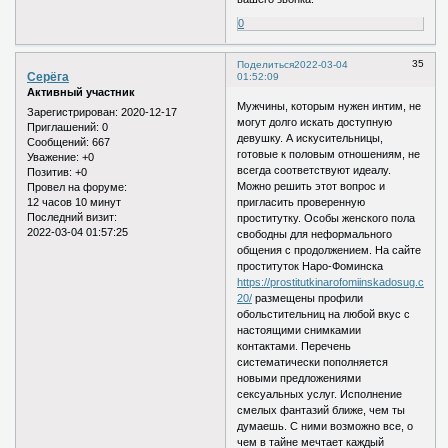
0
35
Поделиться
2022-03-04
Серёга
01:52:09
Активный участник
Мужчины, которым нужен интим, не
Зарегистрирован
: 2020-12-17
могут долго искать доступную
Приглашений:
0
девушку. А искусительницы,
Сообщений:
667
готовые к половым отношениям, не
Уважение:
+0
всегда соответствуют идеалу.
Позитив:
+0
Можно решить этот вопрос и
Провел на форуме:
12 часов 10 минут
пригласить проверенную
Последний визит:
проститутку. Особы женского пола
2022-03-04 01:57:25
свободны для неформального
общения с продолжением. На сайте
проституток Наро-Фоминска
https://prostitutkinarofomiinskadosug.com/
20/
размещены профили
обольстительниц на любой вкус с
настоящими снимкамии
контактами. Перечень
систематически пополняется
новыми предложениями
сексуальных услуг. Исполнение
смелых фантазий ближе, чем ты
думаешь. С ними возможно все, о
чем в тайне мечтает каждый