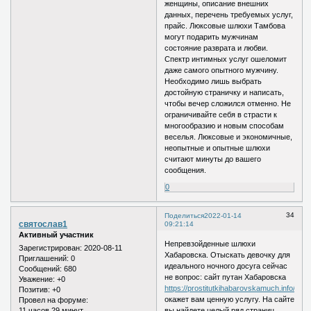
женщины, описание внешних
данных, перечень требуемых услуг,
прайс. Люксовые шлюхи Тамбова
могут подарить мужчинам
состояние разврата и любви.
Спектр интимных услуг ошеломит
даже самого опытного мужчину.
Необходимо лишь выбрать
достойную страничку и написать,
чтобы вечер сложился отменно. Не
ограничивайте себя в страсти к
многообразию и новым способам
веселья. Люксовые и экономичные,
неопытные и опытные шлюхи
считают минуты до вашего
сообщения.
0
34
Поделиться
2022-01-14
святослав1
09:21:14
Активный участник
Непревзойденные шлюхи
Зарегистрирован
: 2020-08-11
Хабаровска. Отыскать девочку для
Приглашений:
0
идеального ночного досуга сейчас
Сообщений:
680
не вопрос: сайт путан Хабаровска
Уважение:
+0
https://prostitutkihabarovskamuch.info/serv
Позитив:
+0
окажет вам ценную услугу. На сайте
Провел на форуме:
11 часов 29 минут
вы найдете целый ряд страниц