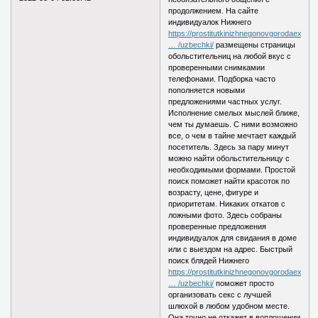
продолжением. На сайте
индивидуалок Нижнего
https://prostitutkinizhnegonovgorodaexc
… /uzbechki/
размещены страницы
обольстительниц на любой вкус с
проверенными снимкамии
телефонами. Подборка часто
пополняется новыми
предложениями частных услуг.
Исполнение смелых мыслей ближе,
чем ты думаешь. С ними возможно
все, о чем в тайне мечтает каждый
посетитель. Здесь за пару минут
можно найти обольстительницу с
необходимыми формами. Простой
поиск поможет найти красоток по
возрасту, цене, фигуре и
приоритетам. Никаких откатов с
ложными фото. Здесь собраны
проверенные предложения
индивидуалок для свидания в доме
или с выездом на адрес. Быстрый
поиск блядей Нижнего
https://prostitutkinizhnegonovgorodaexc
… /uzbechki/
поможет просто
организовать секс с лучшей
шлюхой в любом удобном месте.
Она точно не откажет в воплощении