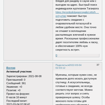
блядей для рандеву в сауне или с
выездом на адрес. Быстрый поиск
индивидуалок куртизанок Таганрога
https://prostitutkitaganrogalist.info/h …
or/ryzhie/
поможет быстро
подготовить свидание с
очаровательной потаскухой в
любом удобном месте. Она точно
не откажет в воплощении
распаляющих влечений в нужное
время. Роскошные профессионалки
дарят посетителям любовь и ласку,
и обеспечивают 100%-ную
секретность встреч.
0
37
Поделиться
2022-03-04
Велор
02:03:12
Активный участник
Мужчины, которым нужен секс, не
Зарегистрирован
: 2021-08-08
привыкли долго искать доступную
Приглашений:
0
спутницу. А искусительницы,
Сообщений:
361
готовые к свиданию, не всегда
Уважение:
+0
соответствуют мечтам. Можно
Позитив:
+0
решить этот вопрос и снять
Провел на форуме:
8 часов 16 минут
проверенную шлюху. Особы
Последний визит:
женского пола готовы для
2022-03-04 02:08:42
необязательного общения с