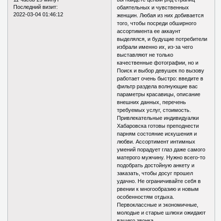
Последний визит:
обаятельных и чувственных
2022-03-04 01:46:12
женщин. Любая из них добивается
того, чтобы посреди обширного
ассортимента ее аккаунт
выделялся, и будущие потребители
избрали именно их, из-за чего
выставляют не только
качественные фотографии, но и
Поиск и выбор девушек по вызову
работает очень быстро: введите в
фильтр раздела волнующие вас
параметры красавицы, описание
внешних данных, перечень
требуемых услуг, стоимость.
Привлекательные индивидуалки
Хабаровска готовы преподнести
парням состояние искушения и
любви. Ассортимент интимных
умений порадует глаз даже самого
матерого мужчину. Нужно всего-то
подобрать достойную анкету и
заказать, чтобы досуг прошел
удачно. Не ограничивайте себя в
рвении к многообразию и новым
особенностям отдыха.
Первоклассные и экономичные,
молодые и старые шлюхи ожидают
вашего звонка.