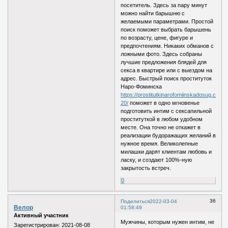
посетитель. Здесь за пару минут
можно найти барышню с
желаемыми параметрами. Простой
поиск поможет выбрать барышень
по возрасту, цене, фигуре и
предпочтениям. Никаких обманов с
ложными фото. Здесь собраны
лучшие предложения блядей для
секса в квартире или с выездом на
адрес. Быстрый поиск проституток
Наро-Фоминска
https://prostitutkinarofomiinskadosug.com/
20/
поможет в одно мгновенье
подготовить интим с сексапильной
проституткой в любом удобном
месте. Она точно не откажет в
реализации будоражащих желаний в
нужное время. Великолепные
милашки дарят клиентам любовь и
ласку, и создают 100%-ную
закрытость встреч.
0
36
Поделиться
2022-03-04
Велор
01:58:49
Активный участник
Мужчины, которым нужен интим, не
Зарегистрирован
: 2021-08-08