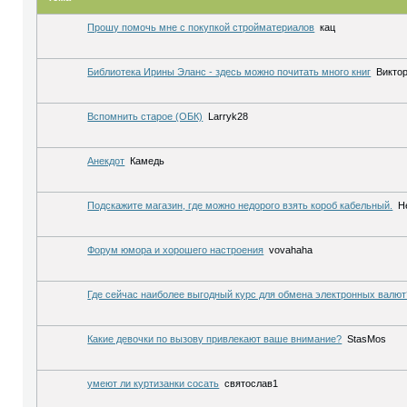
Прошу помочь мне с покупкой стройматериалов
кац
Библиотека Ирины Эланс - здесь можно почитать много книг
Виктор
Вспомнить старое (ОБК)
Larryk28
Анекдот
Камедь
Подскажите магазин, где можно недорого взять короб кабельный.
H
Форум юмора и хорошего настроения
vovahaha
Где сейчас наиболее выгодный курс для обмена электронных валют
Какие девочки по вызову привлекают ваше внимание?
StasMos
умеют ли куртизанки сосать
святослав1