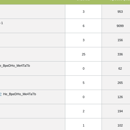
3
953
 1
6
9099
3
156
25
336
e_BpeDHo_Me4TaTb
0
62
5
265
?
He_BpeDHo_Me4TaTb
0
126
2
194
1
102