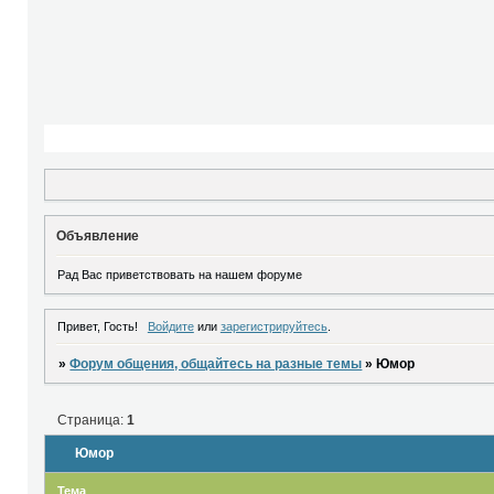
Объявление
Рад Вас приветствовать на нашем форуме
Привет, Гость!
Войдите
или
зарегистрируйтесь
.
»
Форум общения, общайтесь на разные темы
»
Юмор
Страница:
1
Юмор
Тема