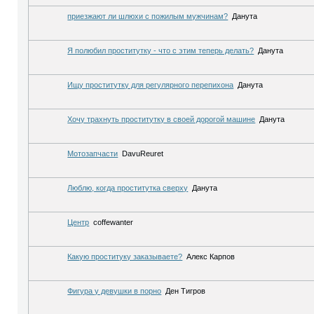
приезжают ли шлюхи с пожилым мужчинам?
Данута
Я полюбил проститутку - что с этим теперь делать?
Данута
Ищу проститутку для регулярного перепихона
Данута
Хочу трахнуть проститутку в своей дорогой машине
Данута
Мотозапчасти
DavuReuret
Люблю, когда проститутка сверху
Данута
Центр
coffewanter
Какую проституку заказываете?
Алекс Карпов
Фигура у девушки в порно
Ден Тигров