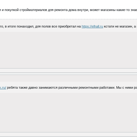
и покупкой стройматериалов для ремонта дома внутри, может магазины какие-то зна
го, в итоге понаходил, для полов все приобретал на
https://elhall.ru
кстати не магазин, а
k.ru/
ребята также давно занимаются различными ремонтными работами. Мы с ними раб