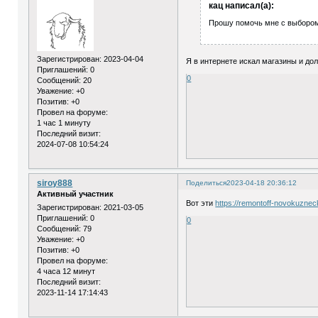
кац написал(а):
Прошу помочь мне с выбором 
Зарегистрирован
: 2023-04-04
Я в интернете искал магазины и дол
Приглашений:
0
0
Сообщений:
20
Уважение:
+0
Позитив:
+0
Провел на форуме:
1 час 1 минуту
Последний визит:
2024-07-08 10:54:24
siroy888
Поделиться
2023-04-18 20:36:12
Активный участник
Вот эти
https://remontoff-novokuznec
Зарегистрирован
: 2021-03-05
Приглашений:
0
0
Сообщений:
79
Уважение:
+0
Позитив:
+0
Провел на форуме:
4 часа 12 минут
Последний визит:
2023-11-14 17:14:43