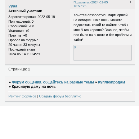
1
Поделиться
2024-02-05
Vyaa
18:57:26
Активный участник
Хочется обзавестись партнершей
Зарегистрирован
: 2022-05-19
на сегодняшнюю ночь, можете
Приглашений:
0
подсказать какой то сайтик, чтобы
Сообщений:
208
мне было хорошо? Главное, чтобы
Уважение:
+0
все было на высоте и без проблем и
Позитив:
+0
забот!
Провел на форуме:
20 часов 33 минуты
0
Последний визит:
2024-05-14 19:24:29
Страница:
1
»
Форум общения, общайтесь на разные темы
»
Куплю/продам
»
Красивую даму на ночь
Рейтинг форумов
|
Создать форум бесплатно