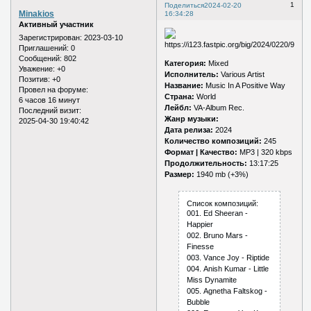
1
Поделиться
2024-02-20
Minakios
16:34:28
Активный участник
Зарегистрирован
: 2023-03-10
Приглашений:
0
Сообщений:
802
Категория:
Mixed
Уважение:
+0
Исполнитель:
Various Artist
Позитив:
+0
Название:
Music In A Positive Way
Провел на форуме:
Страна:
World
6 часов 16 минут
Лейбл:
VA-Album Rec.
Последний визит:
Жанр музыки:
2025-04-30 19:40:42
Дата релиза:
2024
Количество композиций:
245
Формат | Качество:
MP3 | 320 kbps
Продолжительность:
13:17:25
Размер:
1940 mb (+3%)
Список композиций:
001. Еd Shееrаn -
Hаррiеr
002. Brunо Mаrs -
Finеssе
003. Vаnсе Jоy - Riрtidе
004. Аnish Kumаr - Littlе
Miss Dynаmitе
005. Аgnеthа Fаltskоg -
Bubblе