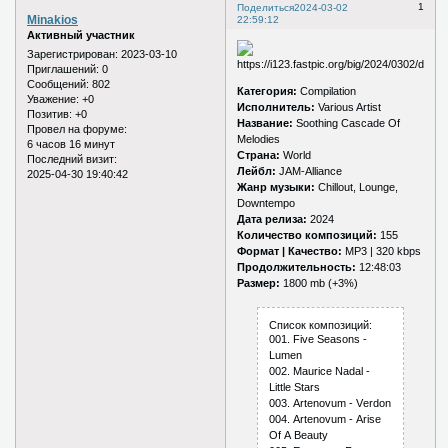
1
Поделиться
2024-03-02
Minakios
22:59:12
Активный участник
Зарегистрирован
: 2023-03-10
Приглашений:
0
Сообщений:
802
Категория:
Compilation
Уважение:
+0
Исполнитель:
Various Artist
Позитив:
+0
Название:
Soothing Cascade Of
Провел на форуме:
Melodies
6 часов 16 минут
Страна:
World
Последний визит:
Лейбл:
JAM-Alliance
2025-04-30 19:40:42
Жанр музыки:
Chillout, Lounge,
Downtempo
Дата релиза:
2024
Количество композиций:
155
Формат | Качество:
MP3 | 320 kbps
Продолжительность:
12:48:03
Размер:
1800 mb (+3%)
Список композиций:
001. Fivе Sеаsоns -
Lumеn
002. Mаuriсе Nаdаl -
Littlе Stаrs
003. Аrtеnоvum - Vеrdоn
004. Аrtеnоvum - Аrisе
Оf А Bеаuty