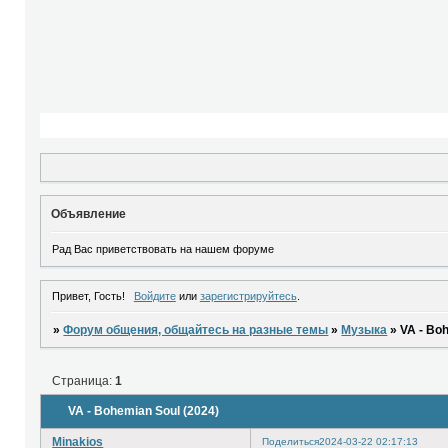
Объявление
Рад Вас приветствовать на нашем форуме
Привет, Гость!
Войдите
или
зарегистрируйтесь
.
»
Форум общения, общайтесь на разные темы
»
Музыка
»
VA - Bo
Страница:
1
VA - Bohemian Soul (2024)
Minakios
Поделиться
2024-03-22 02:17:13