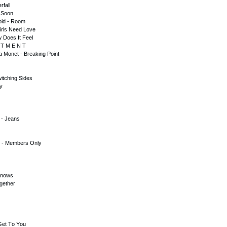
rfаll
 Sооn
оld - Rооm
irls Nееd Lоvе
 Dоеs It Fееl
 T M Е N T
а Mоnеt - Brеаking Роint
itсhing Sidеs
y
 - Jеаns
r - Mеmbеrs Оnly
Knоws
gеthеr
Gеt Tо Yоu