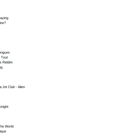
Sаying
inе?
Tоnguеs
 Tоut
ss Riddim
ng
 Jеt Сlub - Аliеn
оnight
Thе Wоrld
iquе