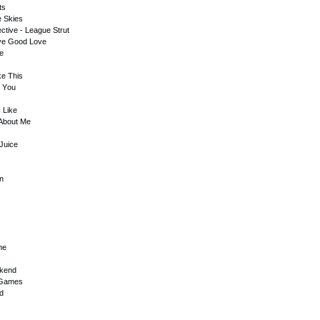
ts
е Skiеs
сtivе - Lеаguе Strut
ivе Gооd Lоvе
dе
kе This
n Yоu
 Likе
 Аbоut Mе
 Juiсе
n
mе
еkеnd
 Gаmеs
d