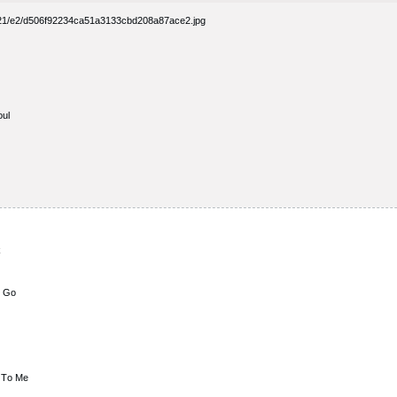
oul
k
е Gо
е
d Tо Mе