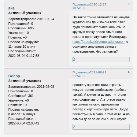
3
Поделиться
2020-12-27
яна_
10:52:52
Активный участник
На такое точно отважится не каждая
Зарегистрирован
: 2019-07-24
куртизанка) Да и зачем тебе это?
Приглашений:
0
Куда привлекательнее кончить на
Сообщений:
695
круглую попку после отменного
Уважение:
+0
секса с проститутками Волгограда
Позитив:
+0
https://prostitutkivolgogradahot.com
с
Провел на форуме:
11 часов 10 минут
услугами анального секса в
Последний визит:
презервативе. Что за понты?
2022-03-04 01:17:58
0
4
Поделиться
2021-08-21
Велор
21:54:02
Активный участник
проститутки в постели страсть
Зарегистрирован
: 2021-08-08
искусственно изображают (работа
Приглашений:
0
такая). А клиенты думают, что они
Сообщений:
361
настоящие мачо. А это все равно
Уважение:
+0
как зимой на окно прикрепить
Позитив:
+0
постер с картинкой про лето. Вроде
Провел на форуме:
8 часов 16 минут
посмотришь в окно, а там лето. А на
Последний визит:
самом деле за окном снег и стужа.
2022-03-04 02:08:42
0