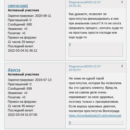
1
Поделиться
2020-12-27
святослав1
10:51:31
Активный участник
Как думаете, позволит ли
Зарегистрирован
: 2020-08-11
проститутка финишировать в нее
Приглашений:
0
при анальном сексе? А то не охота
Сообщений:
680
прерывать процесс, кончать куда-то
Уважение:
+0
на простынь прости господи или
Позитив:
+0
еще куда-то
Провел на форуме:
11 часов 29 минут
0
Последний визит:
2022-03-04 01:46:12
2
Поделиться
2020-12-27
Данута
10:52:07
Активный участник
Не знаю ни одной такой
Зарегистрирован
: 2019-07-13
проститутки, которая бы позволила
Приглашений:
0
бы это сделать клиенту. Вряд ли,
Сообщений:
699
они на самом деле очень
Уважение:
+0
переживают за свое здоровье,
Позитив:
+0
поэтому только с презервативом.
Провел на форуме:
11 часов 45 минут
Если ищешь красивых девочек,
Последний визит:
посмотри проституток Волгограда
2022-03-04 01:07:00
https://prostitutkisite24.net/volgograd/
0