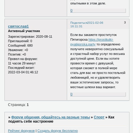
опытными в этом деле.
0
3
Поделиться
2021-02-06
святослав1
16:11:31
Активный участник
Если вы закажете проституток
Зарегистрирован
: 2020-08-11
Пятигорска
https://prostitutki-
Приглашений:
0
pyatigorska.party
то определенно
Сообщений:
680
получите невероятно сексуальный
Уважение:
+0
и страстный набор услуг по весьма
Позитив:
+0
доступной цене. Если вы хотите
Провел на форуме:
11 часов 29 минут
провести время с девушкой,
Последний визит:
которая сможет в полной мере
2022-03-04 01:46:12
стать для вас не просто постельной
любовницей, но и удовлетворить
ваши эстетические запросы, то
местные шлюхи ваш вариант.
0
Страница:
1
»
Форум общения, общайтесь на разные темы
»
Спорт
»
Как
поднять себе настроение
Рейтинг форумов
|
Создать форум бесплатно