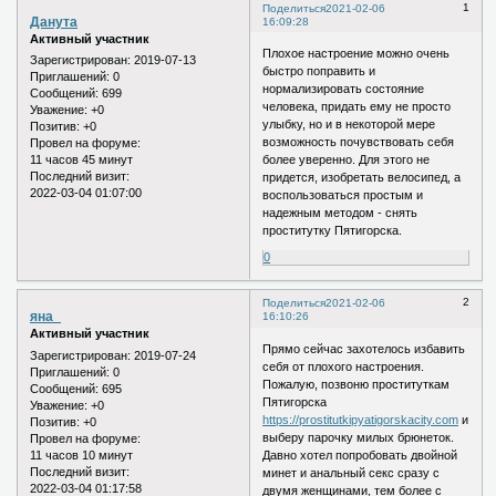
1
Поделиться
2021-02-06
Данута
16:09:28
Активный участник
Плохое настроение можно очень
Зарегистрирован
: 2019-07-13
быстро поправить и
Приглашений:
0
нормализировать состояние
Сообщений:
699
человека, придать ему не просто
Уважение:
+0
улыбку, но и в некоторой мере
Позитив:
+0
возможность почувствовать себя
Провел на форуме:
11 часов 45 минут
более уверенно. Для этого не
Последний визит:
придется, изобретать велосипед, а
2022-03-04 01:07:00
воспользоваться простым и
надежным методом - снять
проститутку Пятигорска.
0
2
Поделиться
2021-02-06
яна_
16:10:26
Активный участник
Прямо сейчас захотелось избавить
Зарегистрирован
: 2019-07-24
себя от плохого настроения.
Приглашений:
0
Пожалую, позвоню проституткам
Сообщений:
695
Пятигорска
Уважение:
+0
https://prostitutkipyatigorskacity.com
и
Позитив:
+0
выберу парочку милых брюнеток.
Провел на форуме:
11 часов 10 минут
Давно хотел попробовать двойной
Последний визит:
минет и анальный секс сразу с
2022-03-04 01:17:58
двумя женщинами, тем более с