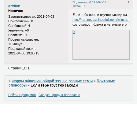
1
Поделиться
2021-04-03
arxilon
18:54:07
Новичок
Если тебе серо и скучно заходи на
Зарегистрирован
: 2021-04-03
http://kartinozavr.ihostfull.com/krim.html
Приглашений:
0
фото красот Крыма и нетолько его.
Сообщений:
4
Уважение:
+0
0
Позитив:
+0
Провел на форуме:
11 минут
Последний визит:
2021-04-03 19:05:15
Страница:
1
»
Форум общения, общайтесь на разные темы
»
Почтовые
спонсоры
»
Если тебе грустно заходи
Рейтинг форумов
|
Создать форум бесплатно