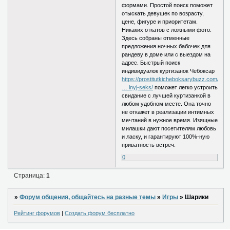
формами. Простой поиск поможет
отыскать девушек по возрасту,
цене, фигуре и приоритетам.
Никаких откатов с ложными фото.
Здесь собраны отменные
предложения ночных бабочек для
рандеву в доме или с выездом на
адрес. Быстрый поиск
индивидуалок куртизанок Чебоксар
https://prostitutkicheboksarybuzz.com/s
… lnyj-seks/
поможет легко устроить
свидание с лучшей куртизанкой в
любом удобном месте. Она точно
не откажет в реализации интимных
мечтаний в нужное время. Изящные
милашки дают посетителям любовь
и ласку, и гарантируют 100%-ную
приватность встреч.
0
Страница:
1
»
Форум общения, общайтесь на разные темы
»
Игры
»
Шарики
Рейтинг форумов
|
Создать форум бесплатно