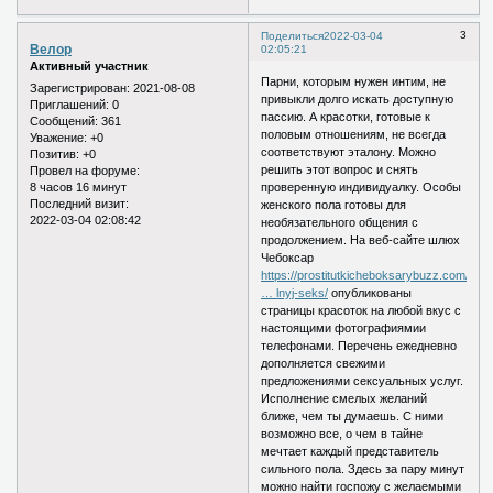
3
Поделиться
2022-03-04
Велор
02:05:21
Активный участник
Парни, которым нужен интим, не
Зарегистрирован
: 2021-08-08
привыкли долго искать доступную
Приглашений:
0
пассию. А красотки, готовые к
Сообщений:
361
половым отношениям, не всегда
Уважение:
+0
соответствуют эталону. Можно
Позитив:
+0
решить этот вопрос и снять
Провел на форуме:
8 часов 16 минут
проверенную индивидуалку. Особы
Последний визит:
женского пола готовы для
2022-03-04 02:08:42
необязательного общения с
продолжением. На веб-сайте шлюх
Чебоксар
https://prostitutkicheboksarybuzz.com/s
… lnyj-seks/
опубликованы
страницы красоток на любой вкус с
настоящими фотографиямии
телефонами. Перечень ежедневно
дополняется свежими
предложениями сексуальных услуг.
Исполнение смелых желаний
ближе, чем ты думаешь. С ними
возможно все, о чем в тайне
мечтает каждый представитель
сильного пола. Здесь за пару минут
можно найти госпожу с желаемыми