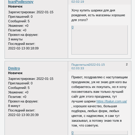
IvanPodlesnoy
02:02:19
Новичок
Хочу купить шарики для дня
Зарегистрирован
: 2022-01-15
рождения, есть магазины хорошие
Приглашений:
0
для этого?
Сообщений:
5
Уважение:
+0
0
Позитив:
+0
Провел на форуме:
3 минуты
Последний визит:
2022-02-13 00:18:09
2
Поделиться
2022-01-15
Dmitro
02:03:33
Новичок
Привет, поздравляю с наступающим
Зарегистрирован
: 2022-01-15
праздником, уж не знаю для кого вы
Приглашений:
0
собираетесь их покупать, но я хочу
Сообщений:
5
посоветовать вам только лучший
Уважение:
+0
сайт для этого праздника, тут
Позитив:
+0
лучшие шарики
https://balun.com.ua/
Провел на форуме:
8 минут
, хорошее качество, большая
Последний визит:
подборка, любых форм, любых
2022-02-13 00:20:39
цветов, с надписями, я сам тут
заказывал, а потому знаю толк в
том, что советую.
0