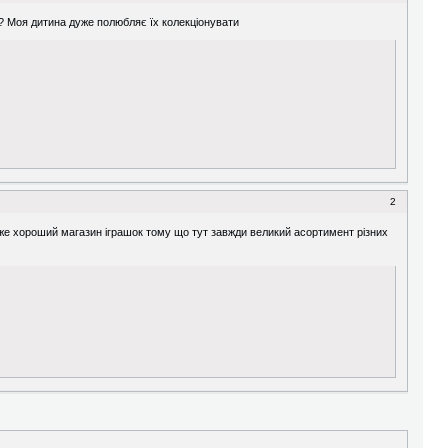
ls? Моя дитина дуже полюбляє їх колекціонувати
2
же хороший магазин іграшок тому що тут завжди великий асортимент різних