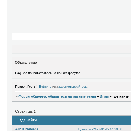
Объявление
Рад Вас приветствовать на нашем форуме
Привет, Гость!
Войдите
или
зарегистрируйтесь
.
»
Форум общения, общайтесь на разные темы
»
Игры
»
где найти
Страница:
1
где найти
Alicia Nevada
Поделиться
2022-01-15 04:20:38