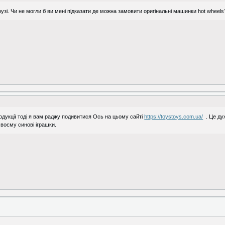
рузі. Чи не могли б ви мені підказати де можна замовити оригінальні машинки hot whee
родукції тоді я вам раджу подивитися Ось на цьому сайті
https://toystoys.com.ua/
. Це ду
своєму синові іграшки.