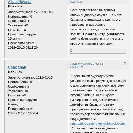
Alicia Nevada
02:49:24
Новичок
Всех приветствую на данном
Зарегистрирован
: 2022-01-05
форуме, дорогие друзья. Не могли
Приглашений:
0
бы вы мне подсказать где я могу
Сообщений:
4
приобрести домофон с
Уважение:
+0
возможность увидеть кто мне
Позитив:
+0
звонит? Просто я хочу чувствовать
Провел на форуме:
20 минут
себя в безопасности и точно знать
Последний визит:
кто хочет пройти в мой дом.
2022-02-16 05:11:20
0
2
Поделиться
2022-02-16
Chak chak
05:12:12
Новичок
Я себе такой видеодомофон
Зарегистрирован
: 2022-01-15
установил мастерскую, где работаю
Приглашений:
0
с драгоценными камнями, поэтому
Сообщений:
5
мне важно чувствовать себя в
Уважение:
+0
безопасности. Я очень долго
Позитив:
+0
разбирался в том, какой именно
Провел на форуме:
9 минут
домофон выбрать и по итогу
Последний визит:
приобрёл его вот в этом магазине,
2022-02-17 07:55:24
где на выбор предлагают различные
видеодомофоны
https://ukrbezpeka.com/shop/videodomofo
. Я так же советую вам данный
магазин, потому что тут