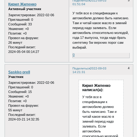
3
Поделиться
2022-09-03
Кирил Жиленко
01:51:04
Активный участник
У тебя все в спецификации к
Зарегистрирован
: 2022-02-06
автомобилю должно быть написано.
Приглашений:
0
Там и читай какое масло в зимний
Сообщений:
33
период надо заливать. Если
Уважение:
+0
автомобиль относительно молодой,
Позитив:
+0
года 17 выпуска, тогда надо брать
Провел на форуме:
26 минут
синтетику 5w верхних порог сам
Последний визит:
выбирай.
2024-05-04 00:14:27
0
4
Поделиться
2022-09-03
Saskko orell
14:21:31
Участник
Зарегистрирован
: 2022-02-06
Кирил Жиленко
Приглашений:
0
написал(а):
Сообщений:
15
Уважение:
+0
У тебя все в
Позитив:
+0
спецификации к
Провел на форуме:
автомобилю должно
55 минут
быть написано. Там и
Последний визит:
читай какое масло в
2024-03-21 14:32:35
зимний период надо
заливать. Если
автомобиль
относительно молодой,