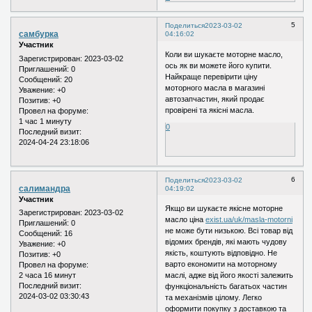
5
Поделиться
2023-03-02
самбурка
04:16:02
Участник
Коли ви шукаєте моторне масло,
Зарегистрирован
: 2023-03-02
ось як ви можете його купити.
Приглашений:
0
Найкраще перевірити ціну
Сообщений:
20
моторного масла в магазині
Уважение:
+0
автозапчастин, який продає
Позитив:
+0
провірені та якісні масла.
Провел на форуме:
1 час 1 минуту
0
Последний визит:
2024-04-24 23:18:06
6
Поделиться
2023-03-02
салимандра
04:19:02
Участник
Якщо ви шукаєте якісне моторне
Зарегистрирован
: 2023-03-02
масло ціна
exist.ua/uk/masla-motorni
Приглашений:
0
не може бути низькою. Всі товар від
Сообщений:
16
відомих брендів, які мають чудову
Уважение:
+0
якість, коштують відповідно. Не
Позитив:
+0
варто економити на моторному
Провел на форуме:
2 часа 16 минут
маслі, адже від його якості залежить
Последний визит:
функціональність багатьох частин
2024-03-02 03:30:43
та механізмів цілому. Легко
оформити покупку з доставкою та