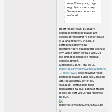
года 17 выпуска, тогда
надо брать синтетику
5w верхних порог сам
выбирай.
Всем привет если вы ищете
хорошее моторное масло для
своего автомобиля то обязательно
сначала почитать отзывы о
компании которую вы
предпочитаете приобрести, сколько
случаев я видел когда знакомые
меняли своё мнение и пропали
совсем другой.
Моторное масло Total 5w-30
https://atl.ua/avtohimiya/masla/motorny
… zkost-5w30
себе покупал такое
моторное масло в данном магазине
атт, где ассортимент очень
большой. Думаю вам тоже
понравится данный вариант масло
я езжу на нём уже 2 года проблем
не был.
0