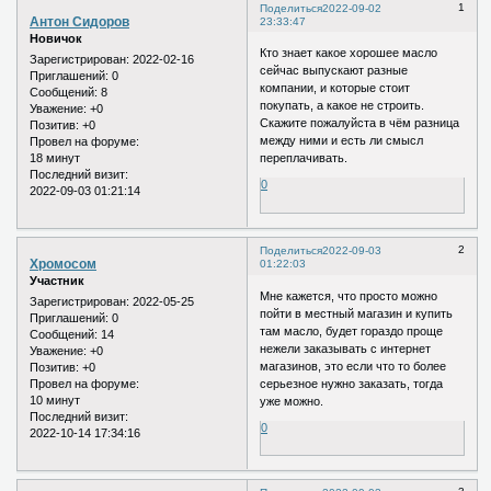
1
Поделиться
2022-09-02
Антон Сидоров
23:33:47
Новичок
Кто знает какое хорошее масло
Зарегистрирован
: 2022-02-16
сейчас выпускают разные
Приглашений:
0
компании, и которые стоит
Сообщений:
8
покупать, а какое не строить.
Уважение:
+0
Скажите пожалуйста в чём разница
Позитив:
+0
между ними и есть ли смысл
Провел на форуме:
18 минут
переплачивать.
Последний визит:
0
2022-09-03 01:21:14
2
Поделиться
2022-09-03
Хромосом
01:22:03
Участник
Мне кажется, что просто можно
Зарегистрирован
: 2022-05-25
пойти в местный магазин и купить
Приглашений:
0
там масло, будет гораздо проще
Сообщений:
14
нежели заказывать с интернет
Уважение:
+0
магазинов, это если что то более
Позитив:
+0
серьезное нужно заказать, тогда
Провел на форуме:
10 минут
уже можно.
Последний визит:
0
2022-10-14 17:34:16