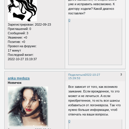
уже и исправить невозможно. К
доктору ходили? Какой диагноз
поставлен?
0
Зарегистрирован
: 2022-09-23
Приглашений:
0
Сообщений:
3
Уважение:
+0
Позитив:
+0
Провел на форуме:
17 минут
Последний визит:
2022-10-27 15:19:37
3
Поделиться
2022-10-27
anka meduza
15:29:53
Новичок
Все зависит от того, как возникло
заикание. Если врожденное, то это
может и не лечиться. А если
приобретенное, то есть все шансы
избавиться от логоневроза. Так что
нужно больше информации, чтоб
отвечать на ваши вопросы.
0