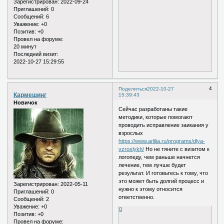
Зарегистрирован
: 2022-09-24
Приглашений:
0
Сообщений:
6
Уважение:
+0
Позитив:
+0
Провел на форуме:
20 минут
Последний визит:
2022-10-27 15:29:55
4
Поделиться
2022-10-27
Кармешинг
15:39:43
Новичок
Сейчас разработаны такие
методики, которые помогают
проводить исправление заикания у
взрослых
https://www.arlilia.ru/programs/dlya-
vzroslykh/
Но не тяните с визитом к
логопеду, чем раньше начнется
лечение, тем лучше будет
результат. И готовьтесь к тому, что
это может быть долгий процесс и
Зарегистрирован
: 2022-05-11
нужно к этому относится
Приглашений:
0
ответственно.
Сообщений:
2
Уважение:
+0
0
Позитив:
+0
Провел на форуме: