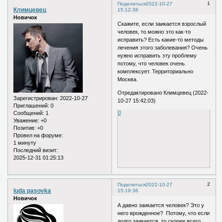
1
Поделиться
2022-10-27
Климцевец
15:12:38
Новичок
Скажите, если заикается взрослый
человек, то можно это как-то
исправить? Есть какие-то методы
лечения этого заболевания? Очень
нужно исправить эту проблему
потому, что человек очень
комплексует. Территориально
Москва.
Отредактировано Климцевец (2022-
Зарегистрирован
: 2022-10-27
10-27 15:42:03)
Приглашений:
0
0
Сообщений:
1
Уважение:
+0
Позитив:
+0
Провел на форуме:
1 минуту
Последний визит:
2025-12-31 01:25:13
2
Поделиться
2022-10-27
luda pasovka
15:19:36
Новичок
А давно заикается человек? Это у
него врожденное? Потому, что если
долго заикается, то скорее всего