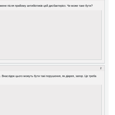
у мене після прийому антибіотиків цей дисбактеріоз. Чи може таке бути?
2
. Внаслідок цього можуть бути такі порушення, як діарея, запор. Це треба