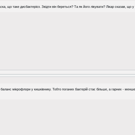
аска, що таке дисбактеріоз. Звідти він береться? Та як його лікувати? Лікар сказав, що 
баланс мікрофлори у кишківнику. Тобто поганих бактерій стає більше, а гарних - менше