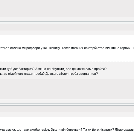
ється баланс мікрофлори у кишківнику. Тобто поганих бактерій стає більше, а гарних - 
кувати цей дисбактеріоз? А якщо не лікувати, все це може само пройти?
ть, до сімейного лікаря треба? До якого лікаря треба звертатися?
будь ласка, що таке дисбактеріоз. Звідти він береться? Та як його лікувати? Лікар сказа