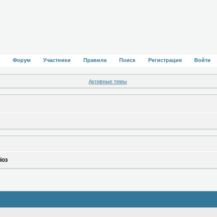
Форум
Участники
Правила
Поиск
Регистрация
Войти
Активные темы
іоз