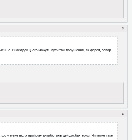
3
менше. Внаслідок цього можуть бути такі порушення, як діарея, запор.
4
в, що у мене після прийому антибіотиків цей дисбактеріоз. Чи може таке