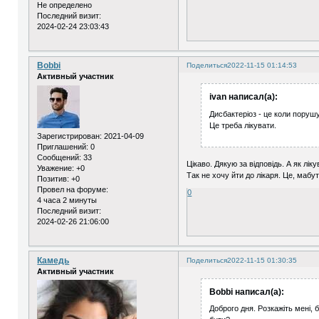
Не определено
Последний визит:
2024-02-24 23:03:43
Bobbi
Поделиться
2022-11-15 01:14:53
Активный участник
ivan написал(а):
Дисбактеріоз - це коли порушу
Це треба лікувати.
Зарегистрирован
: 2021-04-09
Приглашений:
0
Сообщений:
33
Цікаво. Дякую за відповідь. А як лі
Уважение:
+0
Так не хочу йти до лікаря. Це, мабу
Позитив:
+0
Провел на форуме:
0
4 часа 2 минуты
Последний визит:
2024-02-26 21:06:00
Камедь
Поделиться
2022-11-15 01:30:35
Активный участник
Bobbi написал(а):
Доброго дня. Розкажіть мені, 