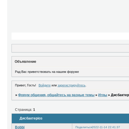
Объявление
Рад Вас приветствовать на нашем форуме
Привет, Гость!
Войдите
или
зарегистрируйтесь
.
»
Форум общения, общайтесь на разные темы
»
Игры
»
Дисбактер
Страница:
1
Дисбактеріоз
Bobbi
Поделиться
2022-11-14 22:41:37