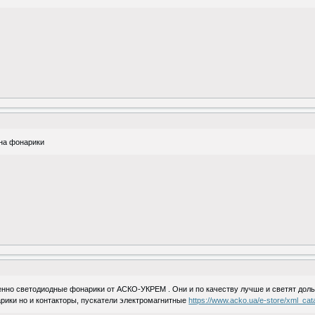
на фонарики
нно светодиодные фонарики от АСКО-УКРЕМ . Они и по качеству лучше и светят доль
арики но и контакторы, пускатели электромагнитные
https://www.acko.ua/e-store/xml_cat