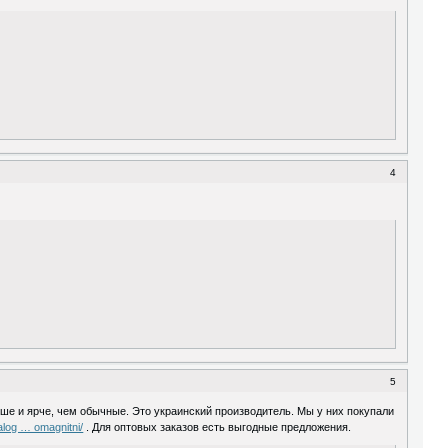
4
5
ше и ярче, чем обычные. Это украинский производитель. Мы у них покупали
alog … omagnitni/
. Для оптовых заказов есть выгодные предложения.