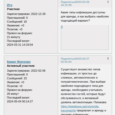
1
Поделиться
2023-02-26
Иго
16:15:59
Участник
Какие типы кофемашин доступны
Зарегистрирован
: 2022-12-28
для аренды, и как выбрать наиболее
Приглашений:
0
подходящий вариант?
Сообщений:
18
Уважение:
+0
0
Позитив:
+0
Провел на форуме:
21 минуту
Последний визит:
2024-03-21 14:33:04
2
Поделиться
2023-02-27
Кирил Жиленко
02:02:04
Активный участник
Существует множество типов
Зарегистрирован
: 2022-02-06
кофемашин, от простых до
Приглашений:
0
сложных, автоматических и
Сообщений:
33
полуавтоматических. При выборе
Уважение:
+0
наиболее подходящего типа для
Позитив:
+0
аренды, необходимо учитывать
Провел на форуме:
26 минут
количество гостей, которые будут
Последний визит:
обслуживаться, и желаемый
2024-05-04 00:14:27
уровень автоматизации. Папакава
https://papakava.ua/ru/orenda-
kavomashin
предлагает и аренду и
продажу кофемашин.