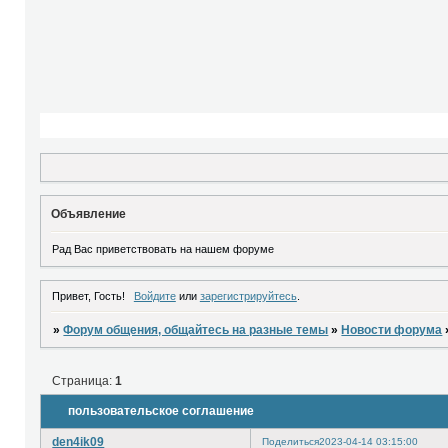
Объявление
Рад Вас приветствовать на нашем форуме
Привет, Гость!
Войдите
или
зарегистрируйтесь
.
»
Форум общения, общайтесь на разные темы
»
Новости форума
Страница:
1
пользовательское соглашение
den4ik09
Поделиться
2023-04-14 03:15:00