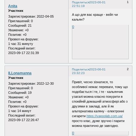
1
Поделиться
2023-06-01
Anita
22:51:19
Участник
А що для вас краще - вейп чи
Зарегистрирован
: 2022-04-05
кальян?
Приглашений:
0
Сообщений:
21
0
Уважение:
+0
Позитив:
+0
Провел на форуме:
1 час 31 минуту
Последний визит:
2023-09-17 22:31:39
2
Поделиться
2023-06-01
ILLonamanna
23:32:23
Участник
Привіт, чесно зізнатися, то
Зарегистрирован
: 2022-12-30
особливої немає переваги, тому що
Приглашений:
0
подобається і те, і те - кальянчик
Сообщений:
19
узагалі можна класно покурити в
Уважение:
+0
спокійній домашній атмосфері або з
Позитив:
+0
друзями в закладі, але й як
Провел на форуме:
1 час 14 минут
альтернатива каляну - електронні
Последний визит:
сигарети
https://vapoolab.com.ua/
2023-09-17 22:26:47
просто клас, дуже зручно і парити
можна практично де завгодно.
0