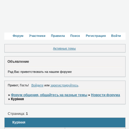
Форум
Участники
Правила
Поиск
Регистрация
Войти
Активные темы
Объявление
Рад Вас приветствовать на нашем форуме
Привет, Гость!
Войдите
или
зарегистрируйтесь
.
»
Форум общения, общайтесь на разные темы
»
Новости форума
»
Куріння
Страница:
1
Куріння