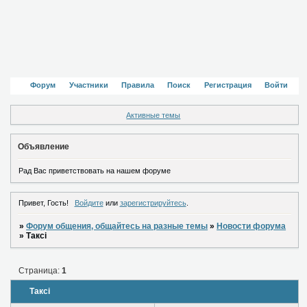
Форум
Участники
Правила
Поиск
Регистрация
Войти
Активные темы
Объявление
Рад Вас приветствовать на нашем форуме
Привет, Гость!
Войдите
или
зарегистрируйтесь
.
»
Форум общения, общайтесь на разные темы
»
Новости форума
»
Таксі
Страница:
1
Таксі