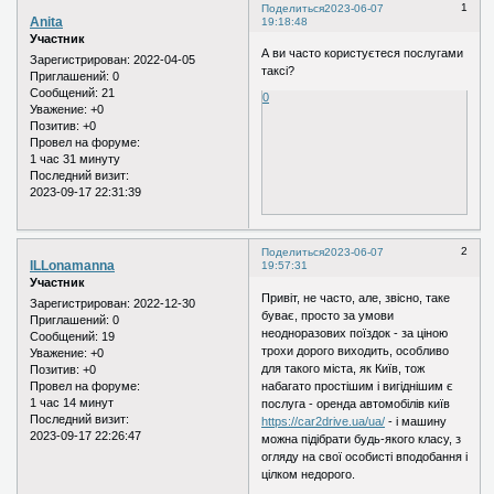
1
Поделиться
2023-06-07
Anita
19:18:48
Участник
А ви часто користуєтеся послугами
Зарегистрирован
: 2022-04-05
таксі?
Приглашений:
0
Сообщений:
21
0
Уважение:
+0
Позитив:
+0
Провел на форуме:
1 час 31 минуту
Последний визит:
2023-09-17 22:31:39
2
Поделиться
2023-06-07
ILLonamanna
19:57:31
Участник
Привіт, не часто, але, звісно, таке
Зарегистрирован
: 2022-12-30
буває, просто за умови
Приглашений:
0
неодноразових поїздок - за ціною
Сообщений:
19
трохи дорого виходить, особливо
Уважение:
+0
для такого міста, як Київ, тож
Позитив:
+0
набагато простішим і вигіднішим є
Провел на форуме:
1 час 14 минут
послуга - оренда автомобілів київ
Последний визит:
https://car2drive.ua/ua/
- і машину
2023-09-17 22:26:47
можна підібрати будь-якого класу, з
огляду на свої особисті вподобання і
цілком недорого.