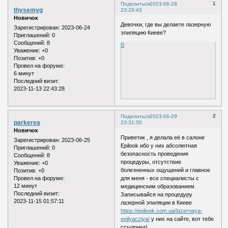
1
Поделиться
2023-06-28
thysemyg
23:29:43
Новичок
Девочки, где вы делаете лазерную
Зарегистрирован
: 2023-06-24
эпиляцию Киеве?
Приглашений:
0
Сообщений:
8
0
Уважение:
+0
Позитив:
+0
Провел на форуме:
6 минут
Последний визит:
2023-11-13 22:43:28
2
Поделиться
2023-06-29
parkerea
23:31:50
Новичок
Приветик , я делала её в салоне
Зарегистрирован
: 2023-06-25
Epilook ибо у них абсолютная
Приглашений:
0
безопасность проведения
Сообщений:
8
процедуры, отсутствие
Уважение:
+0
болезненных ощущений и главное
Позитив:
+0
для меня - все специалисты с
Провел на форуме:
12 минут
медицинским образованием.
Последний визит:
Записывайся на процедуру
2023-11-15 01:57:11
лазерной эпиляции в Киеве
https://epilook.com.ua/lazernaya-
epilyacziya/
у них на сайте, вот тебе
ссылочка)