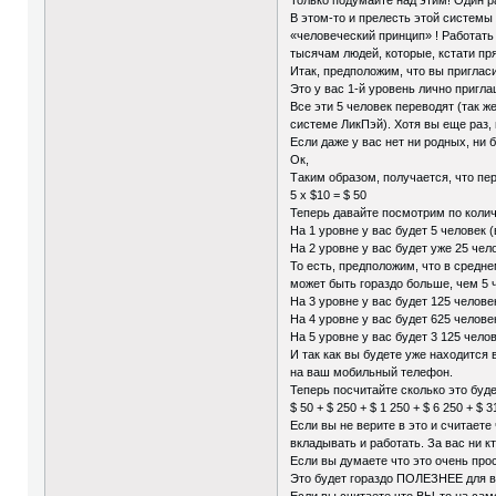
В этом-то и прелесть этой системы 
«человеческий принцип» ! Работать 
тысячам людей, которые, кстати пря
Итак, предположим, что вы приглас
Это у вас 1-й уровень лично пригл
Все эти 5 человек переводят (так 
системе ЛикПэй). Хотя вы еще раз, 
Если даже у вас нет ни родных, ни 
Ок,
Таким образом, получается, что пе
5 х $10 = $ 50
Теперь давайте посмотрим по коли
На 1 уровне у вас будет 5 человек 
На 2 уровне у вас будет уже 25 чел
То есть, предположим, что в средн
может быть гораздо больше, чем 5 
На 3 уровне у вас будет 125 человек
На 4 уровне у вас будет 625 человек
На 5 уровне у вас будет 3 125 челов
И так как вы будете уже находится 
на ваш мобильный телефон.
Теперь посчитайте сколько это буде
$ 50 + $ 250 + $ 1 250 + $ 6 250 + $ 
Если вы не верите в это и считает
вкладывать и работать. За вас ни кт
Если вы думаете что это очень прос
Это будет гораздо ПОЛЕЗНЕЕ для в
Если вы считаете что ВЫ-то на сам