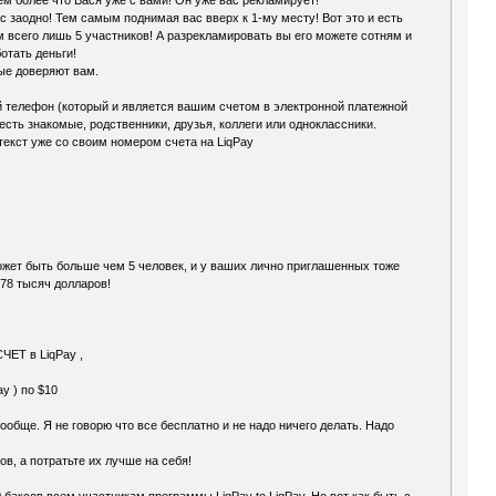
ас заодно! Тем самым поднимая вас вверх к 1-му месту! Вот это и есть
ем всего лишь 5 участников! А разрекламировать вы его можете сотням и
отать деньги!
рые доверяют вам.
ый телефон (который и является вашим счетом в электронной платежной
есть знакомые, родственники, друзья, коллеги или одноклассники.
 текст уже со своим номером счета на LiqPay
 может быть больше чем 5 человек, и у ваших лично приглашенных тоже
 78 тысяч долларов!
СЧЕТ в LiqPay ,
y ) по $10
ообще. Я не говорю что все бесплатно и не надо ничего делать. Надо
в, а потратьте их лучше на себя!
баксов всем участникам программы LiqPay to LiqPay. Но вот как быть с