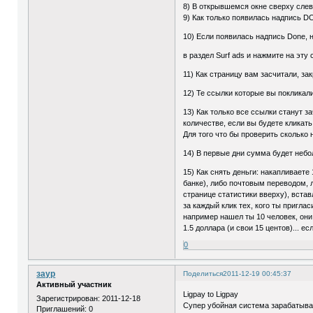
8) В открывшемся окне сверху слев
9) Как только появилась надпись D
10) Если появилась надпись Done, н
в раздел Surf ads и нажмите на эту
11) Как страницу вам засчитали, за
12) Те ссылки которые вы покликали
13) Как только все ссылки станут 
количестве, если вы будете кликать
Для того что бы проверить сколько
14) В первые дни сумма будет небол
15) Как снять деньги: накапливаете
банке), либо почтовым переводом, 
странице статистики вверху), вставл
за каждый клик тех, кого ты приглас
например нашел ты 10 человек, они
1.5 доллара (и свои 15 центов)... ес
0
заур
Поделиться
2011-12-19 00:45:37
Активный участник
Ligpay to Ligpay
Зарегистрирован
: 2011-12-18
Супер убойная система зарабатыван
Приглашений:
0