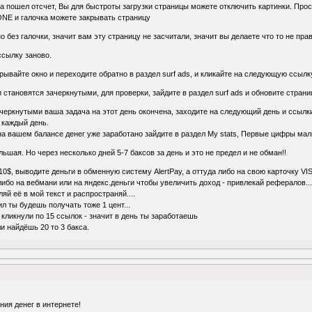
а пошел отсчет, Вы для быстроты загрузки страницы можете отключить картинки. Прост
ONE и галочка можете закрывать страницу
о без галочки, значит вам эту страницу не засчитали, значит вы делаете что то не пра
 ссылку заново.
крывайте окно и переходите обратно в раздел surf ads, и кликайте на следующую ссылк
 становятся зачеркнутыми, для проверки, зайдите в раздел surf ads и обновите стран
зачеркнутыми ваша задача на этот день окончена, заходите на следующий день и ссылк
 каждый день.
 на вашем балансе денег уже заработано зайдите в раздел My stats, Первые цифры мал
ьшая. Но через несколько дней 5-7 баксов за день и это не предел и не обман!!
 10$, выводите деньги в обменную систему AlertPay, а оттуда либо на свою карточку V
либо на вебмани или на яндекс.деньги чтобы увеличить доход - привлекай рефералов..
яй её в мой текст и распространяй....
ил ты будешь получать тоже 1 цент...
 кликнули по 15 ссылок - значит в день ты заработаешь
ли найдёшь 20 то 3 бакса.
ия денег в интернете!