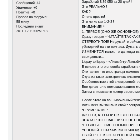
Заработай $ 39 050 за 20 дней !
Сообщений:
44
Это РЕАЛЬНО !
Уважение:
+0
КАК ?
Позитив:
+0
Очень просто!
Провел на форуме:
58 минут
Это легко как 1-2-3 !
Последний визит:
ВНИМАНИЕ! *
2011-12-19 00:51:13
1. ПЕРВОЕ (ОНО ЖЕ ОСНОВНОЕ)
Сразу говорю – ЧИТАЙТЕ ТАК КА
СТЕРЕОТИПОВ! Не думайте сейчас н
убеждений на эти полчаса. Думать 
ИЗМЕНИТСЯ только тогда, когда в
свои деньги…
Liqpay to liqpay - «Ликпэй-ту-Ликпэй
В основе этого способа заработа
Считается что иностранцы намного 
Одна из таких электронных платежны
Особенностью этой электронной 
Все делается с помощью вашего моб
Затем вписываете номер своего моб
После этого на ваш мобильный теле
Вот и все! Вы зашли в свой электр
*ПРИМЕЧАНИЕ:
ДЛЯ ТЕХ, КТО БОИТСЯ ВСЕГО Н
ЗНАЧИТ ЧТО С ВАС НИКТО НЕ СН
ЧТО ЛЮБОЕ СМС-СООБЩЕНИЕ, П
УСПОКОЙТЕСЬ! SMS-КИ ПРИХОД
СВОЙ СЧЕТ В ЭЛЕКТРОННОЙ ПЛА
ВСЕГДА ОДНОРАЗОВЫЙ.