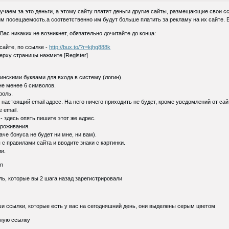
лучаем за это деньги, а этому сайту платят деньги другие сайты, размещающие свои с
чим посещаемость.а соответственно им будут больше платить за рекламу на их сайте.
Вас никаких не возникнет, обязательно дочитайте до конца:
сайте, по ссылке -
http://bux.to/?r=kjhg888k
ерху страницы нажмите [Register]
тинскими буквами для входа в систему (логин).
 не менее 6 символов.
роль.
ш настоящий email адрес. На него ничего приходить не будет, кроме уведомлений от сай
е email.
s - здесь опять пишите этот же адрес.
проживания.
наче бонуса не будет ни мне, ни вам).
ы с правилами сайта и вводите знаки с картинки.
ии.
in
ль, которые вы 2 шага назад зарегистрировали
ши ссылки, которые есть у вас на сегодняшний день, они выделены серым цветом
жную ссылку