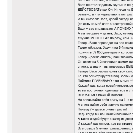
Вася не стал задавать глупых и не
ДЕЙСТВОВАТЬ как Он! И глядя на Ва
реально, а что нереально, а он пр
И вы сказали: Вася, давай заходи 
(то есть на мой счет в электронной
Вася у вас спрашивает А ПОЧЕМУ 
А вы говорите – да нет, Вася, не на
«Лучше МНОГО РАЗ по разу, чем ни 
Теперь Вася переведет на все номе
Таким образом, будучи на 5-й позиц
получить 39 050 долларов и который
Теперь (после оплаты) ваш знакомый
Он стоит на 5-й позиции в самом н
списка, а значит, вы поднялись ВЫ
Теперь Вася рекламирует свой спис
Те, кто регистрируется под Васю и 
Поймите ПРАВИЛЬНО этот момент! В
Каждый раз, когда новый человек р
то вы постоянно поднимаетесь в сп
ВНИМАНИЕ! Важный момент!
Не вписывайте себя сразу на 1-ю
А вписывайте себя именно на нижн
Почему? – да все очень просто!
Ведь когда вы на нижней позиции в 
А таких людей будет с каждым днем
И каждый раз список, где вы стоит
Всего лишь 5 лично приглашенных в
Только подумайте над этим! Один ра