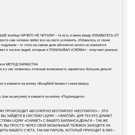
ШЕ вообще НИЧЕГО НЕ ЧИТАЛИ! – то есть я имею ввиду ИЗБАВЬТЕСЬ ОТ
сто сам человек любит все на свете усложнять. Избавьтесь от своих
подумали – от этого на самом деле абсолютно ничего не изменится.
жет и тысячи людей, которым я ПОКАЗЫВАЛ «СХЕМЫ» - получают реально
рнете МЕТОД ЗАРАБОТКА.
е и у нас появилась отличная возможность заработать большие деньги!
е) и кликаете на кнопку «Вход/Мой баланс» слева вверху
как на рисунке) и кликаете на кнопку «Подтвердить».
QPAY ПРОИСХОДИТ АБСОЛЮТНО БЕСПЛАТНО! «БЕСПЛАТНО» – ЭТО
ВЫ ЗАЙДЕТЕ В СИСТЕМУ LIQPAY – «ЛИКПЭЙ». ДЛЯ ТЕХ КТО ДУМАЕТ
МЫ LIQPAY «СНИМЕТ» С ВАШЕГО БАЛЛАНСА ДЕНЬГИ – ТАК ЖЕ
СЯ. ВЫ ПРОСТО ЧЕРЕЗ СВОЙ МОБИЛЬНЫЙ ТЕЛЕФОН ЗАХОДИТЕ НА
ИТЫ ВАШЕГО СЧЕТА, ТАК КАК ПАРОЛЬ, КОТОРЫЙ ПРИХОДИТ В SMS –