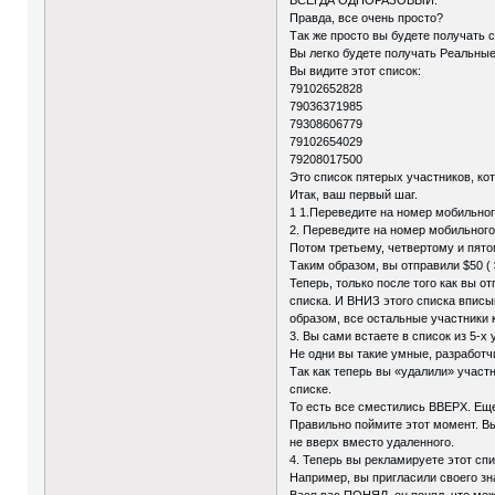
Правда, все очень просто?
Так же просто вы будете получать с
Вы легко будете получать Реальные
Вы видите этот список:
79102652828
79036371985
79308606779
79102654029
79208017500
Это список пятерых участников, кот
Итак, ваш первый шаг.
1 1.Переведите на номер мобильног
2. Переведите на номер мобильного
Потом третьему, четвертому и пято
Таким образом, вы отправили $50 ( $
Теперь, только после того как вы 
списка. И ВНИЗ этого списка вписы
образом, все остальные участники 
3. Вы сами встаете в список из 5-
Не одни вы такие умные, разработ
Так как теперь вы «удалили» участн
списке.
То есть все сместились ВВЕРХ. Еще
Правильно поймите этот момент. В
не вверх вместо удаленного.
4. Теперь вы рекламируете этот сп
Например, вы пригласили своего зн
Вася вас ПОНЯЛ, он понял, что мо