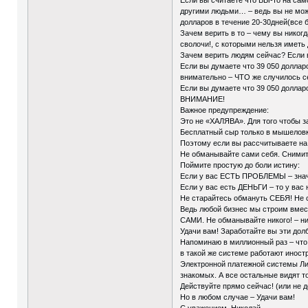
другими людьми… – ведь вы не може
долларов в течение 20-30дней(все б
Зачем верить в то – чему вы нико
сволочи!, с которыми нельзя иметь 
Зачем верить людям сейчас? Если в
Если вы думаете что 39 050 доллар
внимательно – ЧТО же случилось се
Если вы думаете что 39 050 доллар
ВНИМАНИЕ!
Важное предупреждение:
Это не «ХАЛЯВА». Для того чтобы
Бесплатный сыр только в мышелов
Поэтому если вы рассчитываете на 
Не обманывайте сами себя. Снимит
Поймите простую до боли истину:
Если у вас ЕСТЬ ПРОБЛЕМЫ – знач
Если у вас есть ДЕНЬГИ – то у вас 
Не старайтесь обмануть СЕБЯ! Не 
Ведь любой бизнес мы строим вмест
САМИ. Не обманывайте никого! – ни 
Удачи вам! Заработайте вы эти долб
Напоминаю в миллионный раз – что 
в такой же системе работают инос
Электронной платежной системы Ли
знакомых. А все остальные видят т
Действуйте прямо сейчас! (или не 
Но в любом случае – Удачи вам!
С уважением, Николай