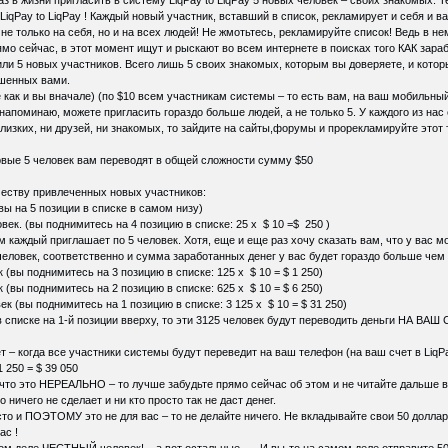
LiqPay to LiqPay ! Каждый новый участник, вставший в список, рекламирует и себя и в
не только на себя, но и на всех людей! Не жмотьтесь, рекламируйте список! Ведь в н
мо сейчас, в этот момент ищут и рыскают во всем интернете в поисках того КАК зараб
или 5 новых участников. Всего лишь 5 своих знакомых, которым вы доверяете, и кото
ашенных вами.
же как и вы вначале) (по $10 всем участникам системы – то есть вам, на ваш мобильн
напоминаю, можете пригласить гораздо больше людей, а не только 5. У каждого из нас 
близких, ни друзей, ни знакомых, то зайдите на сайты,форумы и прорекламируйте этот
рвые 5 человек вам переводят в общей сложности сумму $50
честву привлеченных новых участников:
(вы на 5 позиции в списке в самом низу)
овек. (вы поднимитесь на 4 позицию в списке: 25 х $ 10 =$ 250 )
ем каждый приглашает по 5 человек. Хотя, еще и еще раз хочу сказать вам, что у вас
человек, соответственно и сумма заработанных денег у вас будет гораздо больше чем
 (вы поднимитесь на 3 позицию в списке: 125 х $ 10 = $ 1 250)
 (вы поднимитесь на 2 позицию в списке: 625 х $ 10 = $ 6 250)
ек (вы поднимитесь на 1 позицию в списке: 3 125 х $ 10 = $ 31 250)
в списке на 1-й позиции вверху, то эти 3125 человек будут переводить деньги НА ВАШ 
т – когда все участники системы будут переведит на ваш телефон (на ваш счет в LiqPa
31 250 = $ 39 050
е что это НЕРЕАЛЬНО – то лучше забудьте прямо сейчас об этом и не читайте дальше в
о ничего не сделает и ни кто просто так не даст денег.
то и ПОЭТОМУ это не для вас – то не делайте ничего. Не вкладывайте свои 50 долларо
ас !
ом деле ЧЕСТНЫЙ человек! – а вот остальные….. И вы-то на самом деле отправите 50 