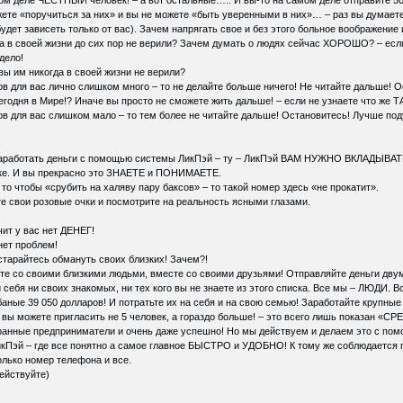
те «поручиться за них» и вы не можете «быть уверенными в них»… – раз вы думаете
удет зависеть только от вас). Зачем напрягать свое и без этого больное воображение
гда в своей жизни до сих пор не верили? Зачем думать о людях сейчас ХОРОШО? – 
дело!
ы им никогда в своей жизни не верили?
ов для вас лично слишком много – то не делайте больше ничего! Не читайте дальше!
годня в Мире!? Иначе вы просто не сможете жить дальше! – если не узнаете что же
ов для вас слишком мало – то тем более не читайте дальше! Остановитесь! Лучше по
 заработать деньги с помощью системы ЛикПэй – ту – ЛикПэй ВАМ НУЖНО ВКЛАДЫВА
ке. И вы прекрасно это ЗНАЕТЕ и ПОНИМАЕТЕ.
то чтобы «срубить на халяву пару баксов» – то такой номер здесь «не прокатит».
е свои розовые очки и посмотрите на реальность ясными глазами.
ит у вас нет ДЕНЕГ!
нет проблем!
старайтесь обмануть своих близких! Зачем?!
е со своими близкими людьми, вместе со своими друзьями! Отправляйте деньги двум 
себя ни своих знакомых, ни тех кого вы не знаете из этого списка. Все мы – ЛЮДИ. В
аные 39 050 долларов! И потратьте их на себя и на свою семью! Заработайте крупные 
вы можете пригласить не 5 человек, а гораздо больше! – это всего лишь показан «С
транные предприниматели и очень даже успешно! Но мы действуем и делаем это с 
кПэй – где все понятно а самое главное БЫСТРО и УДОБНО! К тому же соблюдается п
олько номер телефона и все.
действуйте)