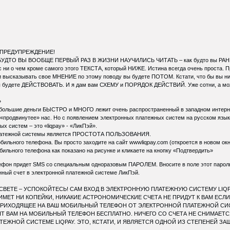
 ПРЕДУПРЕЖДЕНИЕ!
К БУДТО ВЫ ВООБЩЕ ПЕРВЫЙ РАЗ В ЖИЗНИ НАУЧИЛИСЬ ЧИТАТЬ – как будто вы РАНЬ
и о чем кроме самого этого ТЕКСТА, который НИЖЕ. Истина всегда очень проста. Про
и высказывать свое МНЕНИЕ по этому поводу вы будете ПОТОМ. Кстати, что бы вы ни 
ы будете ДЕЙСТВОВАТЬ. И я дам вам СХЕМУ и ПОРЯДОК ДЕЙСТВИЙ. Уже сотни, а мо
»
ть большие деньги БЫСТРО и МНОГО лежит очень распространенный в западном инте
«продвинутее» нас. Но с появлением электронных платежных систем на русском язык
х систем – это «liqpay» - «ЛикПэй».
платежной системы является ПРОСТОТА ПОЛЬЗОВАНИЯ.
ильного телефона. Вы просто заходите на сайт wwwliqpay.com (откроется в новом окн
ильного телефона как показано на рисунке и кликаете на кнопку «Подтвердить»
фон придет SMS со специальным одноразовым ПАРОЛЕМ. Вносите в поле этот пароль (
онный счет в электронной платежной системе ЛикПэй.
А СВЕТЕ – УСПОКОЙТЕСЬ! САМ ВХОД В ЭЛЕКТРОННУЮ ПЛАТЕЖНУЮ СИСТЕМУ LI
ИМЕТ НИ КОПЕЙКИ, НИКАКИЕ АСТРОНОМИЧЕСКИЕ СЧЕТА НЕ ПРИДУТ К ВАМ ЕСЛИ 
РИХОДЯЩЕЕ НА ВАШ МОБИЛЬНЫЙ ТЕЛЕФОН ОТ ЭЛЕКТРОННОЙ ПЛАТЕЖНОЙ СИСТЕ
ЯТ ВАМ НА МОБИЛЬНЫЙ ТЕЛЕФОН БЕСПЛАТНО. НИЧЕГО СО СЧЕТА НЕ СНИМАЕТ
ТЕЖНОЙ СИСТЕМЕ LIQPAY. ЭТО, КСТАТИ, И ЯВЛЯЕТСЯ ОДНОЙ ИЗ СТЕПЕНЕЙ ЗАЩ