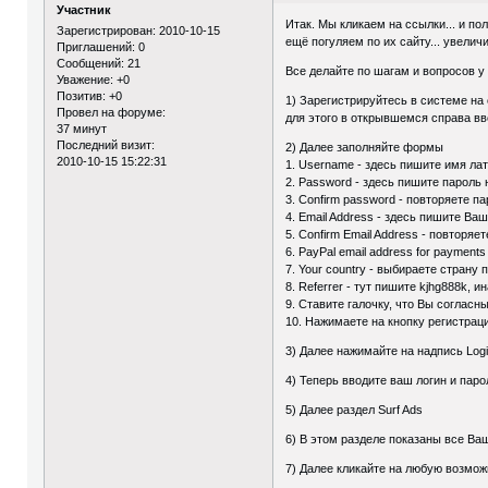
Участник
Итак. Мы кликаем на ссылки... и по
Зарегистрирован
: 2010-10-15
ещё погуляем по их сайту... увели
Приглашений:
0
Сообщений:
21
Все делайте по шагам и вопросов у 
Уважение:
+0
Позитив:
+0
1) Зарегистрируйтесь в системе на 
Провел на форуме:
для этого в открывшемся справа вв
37 минут
Последний визит:
2) Далее заполняйте формы
2010-10-15 15:22:31
1. Username - здесь пишите имя ла
2. Password - здесь пишите пароль
3. Confirm password - повторяете па
4. Email Address - здесь пишите Ва
5. Confirm Email Address - повторяет
6. PayPal email address for payment
7. Your country - выбираете страну 
8. Referrer - тут пишите kjhg888k, и
9. Ставите галочку, что Вы согласн
10. Нажимаете на кнопку регистрац
3) Далее нажимайте на надпись Log
4) Теперь вводите ваш логин и паро
5) Далее раздел Surf Ads
6) В этом разделе показаны все Ва
7) Далее кликайте на любую возмо