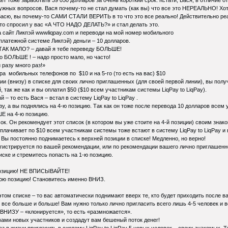
нужных вопросов. Вася почему-то не стал думать (как вы) что все это НЕРЕАЛЬНО! Хо
сю, вы почему-то САМИ СТАЛИ ВЕРИТЬ в то что это все реально! Действительно реаль
осто спросил у вас «А ЧТО НАДО ДЕЛАТЬ?» и стал делать это.
на сайт Ликпэй wwwliqpay.com и переводи на мой номер мобильного
 платежной системе Ликпэй) деньги – 10 долларов.
ТАК МАЛО? – давай я тебе переведу БОЛЬШЕ!
до БОЛЬШЕ ! – надо просто мало, но часто!
разу много раз!»
ра мобильных телефонов по $10 и на 5-го (то есть на вас) $10
ии (внизу) в списке для своих лично приглашенных (для своей первой линии), вы получ
, так же как и вы оплатил $50 ($10 всем участникам системы LiqPay to LiqPay).
 – то есть Вася – встал в систему LiqPay to LiqPay .
изу, а вы поднялись на 4-ю позицию. Так как он тоже после перевода 10 долларов вс
ШЕ на 4-ю позицию.
ок. Он рекомендует этот список (в котором вы уже стоите на 4-й позиции) своим знак
оплачивает по $10 всем участникам системы тоже встают в систему LiqPay to LiqPay и 
ы постоянно поднимаетесь к верхней позиции в списке! Медленно, но верно!
егистрируется по вашей рекомендации, или по рекомендации вашего лично приглашенно
иске и стремитесь попасть на 1-ю позицию.
 позицию! НЕ ВПИСЫВАЙТЕ!
юю позицию! Становитесь именно ВНИЗ.
этом списке – то вас автоматически поднимают вверх те, кто будет приходить после ва
 все больше и больше! Вам нужно только лично пригласить всего лишь 4-5 человек и в
е ВНИЗУ – «клонируется», то есть «размножается».
ами новых участников и создадут вам бешеный поток денег!
з в жизни пригласить в систему LiqPay to LiqPay 5 новых человек – своих знакомых. 