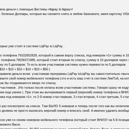
вои деньги с помощью $истемы «liqpay to liqpay»!
 Зеленые Доллары, которые вы сможете снять в любом банкомате, имея карточку VISA 
орые уже стоят в системе LiqPay to LiqPay .
о телефона 79102652828, который в самом верху списка, под номером «1» сумму в 10
 телефона 79036371985, который стоит вторым по списку, сумму в 10 долларов через
му по 5 долларов. То есть всем участникам системы нужно перевести по 5 долларов.
10 + $10 + $10 + $10 + $10 = $50 )
отправили деньги всем участникам программы LiqPay toLiqPay вы самостоятельно «выче
ваете свой номер мобильного телефона (это и есть ваш счет в системе ЛикПэй, на ко
как бы «поднимаются вверх по списку.
х участников . (Но только после оплаты всем участникам системы. Говорю сразу не вз
чики еще умнее ). При этом вы вычеркиваете первый (верхний) номер телефона и ВН
ика под номером «1», то 2-й номер стал первым, 3 стал вторым, 4 стал третьим, 5 ста
 раз посмотрите на список. Там БЫЛО 5 номеров и теперь после того как вы оплатили 
ы должны не просто выписать верхний номер и вписать свой. А именно удалить вооб
исок уже со своим номером мобильного телефона (который стоит ВНИЗУ на 5-й позици
акомого Васю.
жет тоже заработать 39 050 долларов за очень короткий срок. Кстати, Вася, в отли