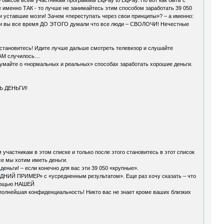
 именно ТАК - то лучше не занимайтесь этим способом заработать 39 050
 и уставшие мозги! Зачем «переступать через свои принципы»? – а именно:
если вы все время ДО ЭТОГО думали что все люди – СВОЛОЧИ! Нечестные
 Остановитесь! Идите лучше дальше смотреть телевизор и слушайте
 ТАМ случилось…
думайте о «нормальных и реальных» способах заработать хорошие деньги.
ТЬ ДЕНЬГИ!
участникам в этом списке и только после этого становитесь в этот список
се мы хотим иметь деньги.
деньги! – если конечно для вас эти 39 050 «крупные».
РЕДНИЙ ПРИМЕР» с «усредненным результатом». Еще раз хочу сказать – что
помощью НАШЕЙ
олнейшая конфиденциальность! Никто вас не знает кроме ваших близких