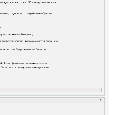
о ждите пока отсчет 30 секунд закончится
вильно, тогда просто перейдите обратно
у
ицу (если это необходимо)
и появятся заново, только может в большем
ы, но потом будет намного больше!
ISA classic (можно оформить в любом
. бери свою ссылку (она находится на
2