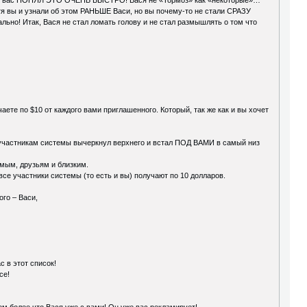
тя вы и узнали об этом РАНЬШЕ Васи, но вы почему-то не стали СРАЗУ
но! Итак, Вася не стал ломать голову и не стал размышлять о том что
аете по $10 от каждого вами приглашенного. Который, так же как и вы хочет
ем участникам системы вычеркнул верхнего и встал ПОД ВАМИ в самый низ
омым, друзьям и близким.
все участники системы (то есть и вы) получают по 10 долларов.
го – Васи,
с в этот список!
се!
Тем более что Вася уже с вами! Он уже вас рекламирует!