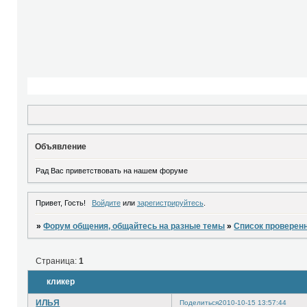
Объявление
Рад Вас приветствовать на нашем форуме
Привет, Гость!
Войдите
или
зарегистрируйтесь
.
»
Форум общения, общайтесь на разные темы
»
Список проверен
Страница:
1
кликер
ИЛЬЯ
Поделиться
2010-10-15 13:57:44