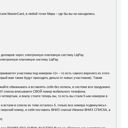
или MasterCard, в любой точке Мира – где бы вы ни находились
 долларов через электронную платежную систему LiqPay.
 электронную платежную систему LiqPay.
ркиваете» участника под номером «1» – то есть самого верхнего из этого
торый вам также будут приходить деньги от новых участников). Таким
думайте обманывать и вставлять себя без оплаты, в системе все продумано.
ИЗУ списка вписываете СВОЙ номер мобильного телефона.
л четвертым, и внизу стоите теперь вы, то есть вы стали 5-ым номером в
и встали в список их тоже осталось 5, только все номера «сдвинулись».
ще верхний номер, и себя поставить ВНИЗ списка! Именно ВНИЗ СПИСКА, а
и).
чие от вас ПОНЯЛ ЭТО ОЧЕНЬ БЫСТРО! Вася не «Тормоз» как «некоторые»…