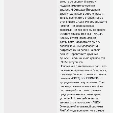
вместе со своими близкими
людьми, вместе со своими
друзьями! Отправляйте деньги
двум участникам в этом списке и
только после этого становитесь в
этот список САМИ. Не обманывайте
никого! – ни себя ни своих
знакомых, ни тех кого вы не знаете
из этого списка. Все мы – ЛЮДИ.
Все мы хотим иметь деньги.
Удачи вам! Заработайте вы эти
долбаные 39 050 долларов! И
потратьте их на себя и на свою
семью! Заработайте крупные
деньги! – если конечно для вас эти
39 050 «крупные».
Напоминаю в миллионный раз – что
вы можете пригласить не 5 человек,
а гораздо больше! – это всего лишь
показан «СРЕДНИЙ ПРИМЕР» с
«усредненным результатом». Еще
раз хочу сказать – что в такой же
системе работают иностранные
предприниматели и очень даже
успешно! Но мы действуем и
делаем это с помощью НАШЕЙ
Электронной платежной системы
ЛикПэй – где все понятно а самое