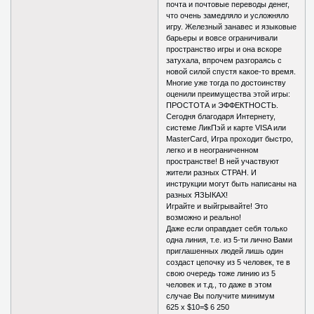
почта и почтовые переводы денег,
что очень замедляло и усложняло
игру. Железный занавес и языковые
барьеры и вовсе ограничивали
пространство игры и она вскоре
затухала, впрочем разгораясь с
новой силой спустя какое-то время.
Многие уже тогда по достоинству
оценили преимущества этой игры:
ПРОСТОТА и ЭФФЕКТНОСТЬ.
Сегодня благодаря Интернету,
системе ЛикПэй и карте VISA или
MasterCard, Игра проходит быстро,
легко и в неограниченном
пространстве! В ней участвуют
жители разных СТРАН. И
инструкции могут быть написаны на
разных ЯЗЫКАХ!
Играйте и выйгрывайте! Это
возможно и реально!
Даже если оправдает себя только
одна линия, т.е. из 5-ти лично Вами
приглашенных людей лишь один
создаст цепочку из 5 человек, те в
свою очередь тоже линию из 5
человек и т.д., то даже в этом
случае Вы получите минимум
625 х $10=$ 6 250