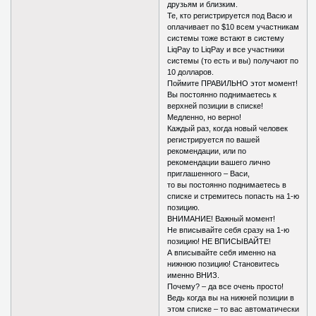
друзьям и близким.
Те, кто регистрируется под Васю и
оплачивает по $10 всем участникам
системы тоже встают в систему
LiqPay to LiqPay и все участники
системы (то есть и вы) получают по
10 долларов.
Поймите ПРАВИЛЬНО этот момент!
Вы постоянно поднимаетесь к
верхней позиции в списке!
Медленно, но верно!
Каждый раз, когда новый человек
регистрируется по вашей
рекомендации, или по
рекомендации вашего лично
приглашенного – Васи,
то вы постоянно поднимаетесь в
списке и стремитесь попасть на 1-ю
позицию.
ВНИМАНИЕ! Важный момент!
Не вписывайте себя сразу на 1-ю
позицию! НЕ ВПИСЫВАЙТЕ!
А вписывайте себя именно на
нижнюю позицию! Становитесь
именно ВНИЗ.
Почему? – да все очень просто!
Ведь когда вы на нижней позиции в
этом списке – то вас автоматически