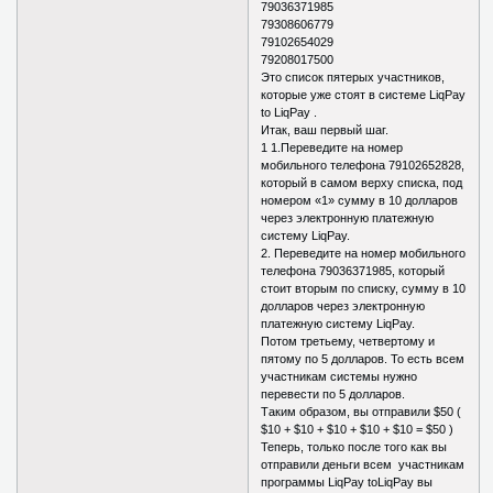
79036371985
79308606779
79102654029
79208017500
Это список пятерых участников,
которые уже стоят в системе LiqPay
to LiqPay .
Итак, ваш первый шаг.
1 1.Переведите на номер
мобильного телефона 79102652828,
который в самом верху списка, под
номером «1» сумму в 10 долларов
через электронную платежную
систему LiqPay.
2. Переведите на номер мобильного
телефона 79036371985, который
стоит вторым по списку, сумму в 10
долларов через электронную
платежную систему LiqPay.
Потом третьему, четвертому и
пятому по 5 долларов. То есть всем
участникам системы нужно
перевести по 5 долларов.
Таким образом, вы отправили $50 (
$10 + $10 + $10 + $10 + $10 = $50 )
Теперь, только после того как вы
отправили деньги всем участникам
программы LiqPay toLiqPay вы