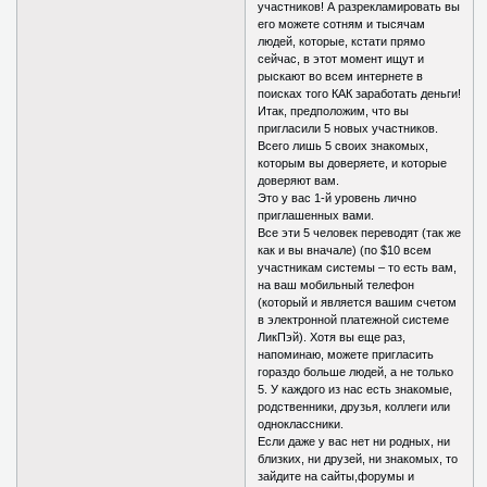
участников! А разрекламировать вы
его можете сотням и тысячам
людей, которые, кстати прямо
сейчас, в этот момент ищут и
рыскают во всем интернете в
поисках того КАК заработать деньги!
Итак, предположим, что вы
пригласили 5 новых участников.
Всего лишь 5 своих знакомых,
которым вы доверяете, и которые
доверяют вам.
Это у вас 1-й уровень лично
приглашенных вами.
Все эти 5 человек переводят (так же
как и вы вначале) (по $10 всем
участникам системы – то есть вам,
на ваш мобильный телефон
(который и является вашим счетом
в электронной платежной системе
ЛикПэй). Хотя вы еще раз,
напоминаю, можете пригласить
гораздо больше людей, а не только
5. У каждого из нас есть знакомые,
родственники, друзья, коллеги или
одноклассники.
Если даже у вас нет ни родных, ни
близких, ни друзей, ни знакомых, то
зайдите на сайты,форумы и