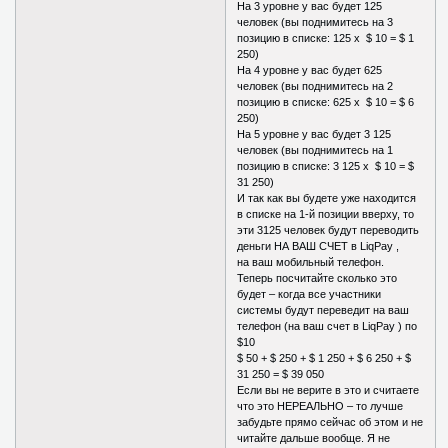
На 3 уровне у вас будет 125
человек (вы поднимитесь на 3
позицию в списке: 125 х $ 10 = $ 1
250)
На 4 уровне у вас будет 625
человек (вы поднимитесь на 2
позицию в списке: 625 х $ 10 = $ 6
250)
На 5 уровне у вас будет 3 125
человек (вы поднимитесь на 1
позицию в списке: 3 125 х $ 10 = $
31 250)
И так как вы будете уже находится
в списке на 1-й позиции вверху, то
эти 3125 человек будут переводить
деньги НА ВАШ СЧЕТ в LiqPay ,
на ваш мобильный телефон.
Теперь посчитайте сколько это
будет – когда все участники
системы будут переведит на ваш
телефон (на ваш счет в LiqPay ) по
$10
$ 50 + $ 250 + $ 1 250 + $ 6 250 + $
31 250 = $ 39 050
Если вы не верите в это и считаете
что это НЕРЕАЛЬНО – то лучше
забудьте прямо сейчас об этом и не
читайте дальше вообще. Я не