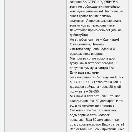
главное БЫСТРО и УДОБНО! К
тому же соблюдается полнейшая
конфиденциальность! Никто вас не
знает кроме ваших близких
знакомых. А все остальные видят
только номер телефона и все.
Действуйте прямо сейчас! (или не
действуйте)
Но в любом случае – Удачи вам!
С уважением, Николай
Система запущена недавно и
рекорды пока впереди!
Мы просто хотим помочь друг
другу, как в лотерее: сегодня Я
получаю сумму, а завтра ТЫ!
Если вам так легче,
рассматривайте Систему как ИГРУ
в ЛОТЕРЕЮ! Вы ставите на кон 50
долларов сейчас, а через 20 дней
получаете – 39 050 !
Мы можем потерять лишь то, что
вкладываем, т.е. 50 долларов! И то,
если не сможем пригласить в
Систему хотя бы пять человек:
ведь первые пять человек
посылают Вам 50 долларов – т.е.
сразу компенсируют Ваши затраты!
Все остальные Вами приглашенные