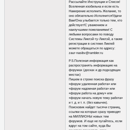
Рассылайте Инструкции и Список!
Вселенная изобильна и если есть
Намерение исполнить Желание, то
оно обязательно Исполнится!Удачи
Вам!Она улыбается только тем, кто
действует!С уважением и
наилучшими пожеланиями! С
любыми вопросами по поводу
Системы Ликпэй-ту-Ликпэй, а также
регистрации в системе Ликпей
можете обращаться по адресу:
zaur-nasibv@rambler.ru
P.S.Полезная информация как
распространять информацию на
форумах (досках и др.подходящих
местах)
Пишем в строке поиска фразу
«форум удаленная работа» или
«форум надомная работа» или
«форум работа на дому» или
«форум начать новую тему работа»
и т. д. и т. п. (без кавычек).
Поисковик найдет тысячи страниц,
ссылки на которые сразу приводят
на МИЛЛИОНЫ новых тем
форумов. И еще не пугайтесь, если
вдруг на том сайте, куда Вы