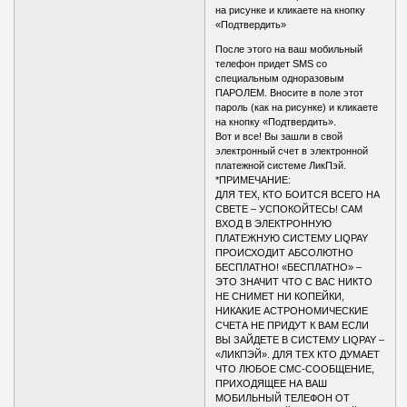
на рисунке и кликаете на кнопку
«Подтвердить»
После этого на ваш мобильный
телефон придет SMS со
специальным одноразовым
ПАРОЛЕМ. Вносите в поле этот
пароль (как на рисунке) и кликаете
на кнопку «Подтвердить».
Вот и все! Вы зашли в свой
электронный счет в электронной
платежной системе ЛикПэй.
*ПРИМЕЧАНИЕ:
ДЛЯ ТЕХ, КТО БОИТСЯ ВСЕГО НА
СВЕТЕ – УСПОКОЙТЕСЬ! САМ
ВХОД В ЭЛЕКТРОННУЮ
ПЛАТЕЖНУЮ СИСТЕМУ LIQPAY
ПРОИСХОДИТ АБСОЛЮТНО
БЕСПЛАТНО! «БЕСПЛАТНО» –
ЭТО ЗНАЧИТ ЧТО С ВАС НИКТО
НЕ СНИМЕТ НИ КОПЕЙКИ,
НИКАКИЕ АСТРОНОМИЧЕСКИЕ
СЧЕТА НЕ ПРИДУТ К ВАМ ЕСЛИ
ВЫ ЗАЙДЕТЕ В СИСТЕМУ LIQPAY –
«ЛИКПЭЙ». ДЛЯ ТЕХ КТО ДУМАЕТ
ЧТО ЛЮБОЕ СМС-СООБЩЕНИЕ,
ПРИХОДЯЩЕЕ НА ВАШ
МОБИЛЬНЫЙ ТЕЛЕФОН ОТ