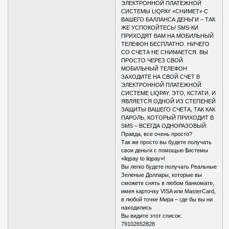
ЭЛЕКТРОННОЙ ПЛАТЕЖНОЙ
СИСТЕМЫ LIQPAY «СНИМЕТ» С
ВАШЕГО БАЛЛАНСА ДЕНЬГИ – ТАК
ЖЕ УСПОКОЙТЕСЬ! SMS-КИ
ПРИХОДЯТ ВАМ НА МОБИЛЬНЫЙ
ТЕЛЕФОН БЕСПЛАТНО. НИЧЕГО
СО СЧЕТА НЕ СНИМАЕТСЯ. ВЫ
ПРОСТО ЧЕРЕЗ СВОЙ
МОБИЛЬНЫЙ ТЕЛЕФОН
ЗАХОДИТЕ НА СВОЙ СЧЕТ В
ЭЛЕКТРОННОЙ ПЛАТЕЖНОЙ
СИСТЕМЕ LIQPAY. ЭТО, КСТАТИ, И
ЯВЛЯЕТСЯ ОДНОЙ ИЗ СТЕПЕНЕЙ
ЗАЩИТЫ ВАШЕГО СЧЕТА, ТАК КАК
ПАРОЛЬ, КОТОРЫЙ ПРИХОДИТ В
SMS – ВСЕГДА ОДНОРАЗОВЫЙ.
Правда, все очень просто?
Так же просто вы будете получать
свои деньги с помощью $истемы
«liqpay to liqpay»!
Вы легко будете получать Реальные
Зеленые Доллары, которые вы
сможете снять в любом банкомате,
имея карточку VISA или MasterCard,
в любой точке Мира – где бы вы ни
находились
Вы видите этот список:
79102652828