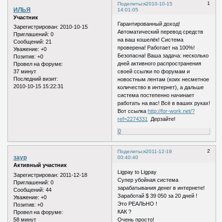
1
Поделиться
2010-10-15
ИЛЬЯ
14:01:05
Участник
Гарантированный доход!
Зарегистрирован
: 2010-10-15
Автоматический перевод средств
Приглашений:
0
на ваш кошелёк! Система
Сообщений:
21
проверена! Работает на 100%!
Уважение:
+0
Безопасна! Ваша задача: несколько
Позитив:
+0
дней активного распространения
Провел на форуме:
37 минут
своей ссылки по форумам и
Последний визит:
новостным лентам (коих несметное
2010-10-15 15:22:31
количество в интернет), а дальше
система постепенно начинает
работать на вас! Всё в ваших руках!
Вот ссылка
http://for-work.net/?
ref=2274331
Дерзайте!
0
2
Поделиться
2011-12-19
заур
00:40:40
Активный участник
Ligpay to Ligpay
Зарегистрирован
: 2011-12-18
Супер убойная система
Приглашений:
0
зарабатывания денег в интернете!
Сообщений:
44
Заработай $ 39 050 за 20 дней !
Уважение:
+0
Это РЕАЛЬНО !
Позитив:
+0
КАК ?
Провел на форуме:
58 минут
Очень просто!