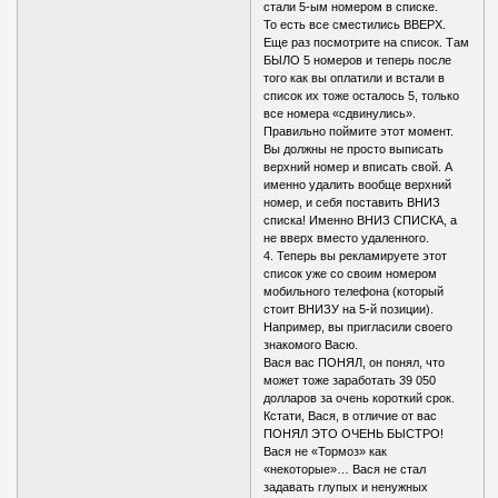
стали 5-ым номером в списке.
То есть все сместились ВВЕРХ.
Еще раз посмотрите на список. Там
БЫЛО 5 номеров и теперь после
того как вы оплатили и встали в
список их тоже осталось 5, только
все номера «сдвинулись».
Правильно поймите этот момент.
Вы должны не просто выписать
верхний номер и вписать свой. А
именно удалить вообще верхний
номер, и себя поставить ВНИЗ
списка! Именно ВНИЗ СПИСКА, а
не вверх вместо удаленного.
4. Теперь вы рекламируете этот
список уже со своим номером
мобильного телефона (который
стоит ВНИЗУ на 5-й позиции).
Например, вы пригласили своего
знакомого Васю.
Вася вас ПОНЯЛ, он понял, что
может тоже заработать 39 050
долларов за очень короткий срок.
Кстати, Вася, в отличие от вас
ПОНЯЛ ЭТО ОЧЕНЬ БЫСТРО!
Вася не «Тормоз» как
«некоторые»… Вася не стал
задавать глупых и ненужных