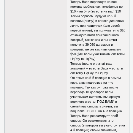
Теперь Вася переведет на все
номера мобильных телефонов по
$10 и на 5-го (то есть на вас) $10
Таким образом, будучи на 5-й
позиции (внизу) в списке для своих
лично приглашенных (для своей
первой линии), вы получаете по $10
от каждого вами приглашенного.
Который, так же как и вы хочет
получить 39 050 долларов и
который, так же как и вы оплатил
$50 ($10 всем участникам системы
LiqPay to LiqPay).
Теперь (после оплаты) ваш
знакомый – то есть Вася – встал в
систему LiqPay to LiqPay .
Он стоит на 5-й позиции в самом
низу, а вы поднялись на 4-ю
позицию. Так как он тоже после
перевода 10 долларов всем
участникам системы вычеркнул
верхнего и встал ПОД ВАМИ в
самый низ списка, а значит, вы
поднялись ВЫШЕ на 4-ю позицию.
Теперь Вася рекламирует свой
список. Он рекомендует этот
список (в котором вы уже стоите на
4-й позиции) своим знакомым,