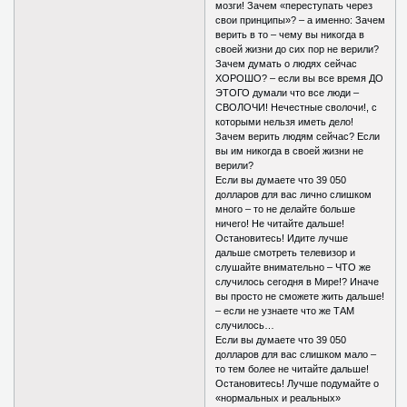
мозги! Зачем «переступать через
свои принципы»? – а именно: Зачем
верить в то – чему вы никогда в
своей жизни до сих пор не верили?
Зачем думать о людях сейчас
ХОРОШО? – если вы все время ДО
ЭТОГО думали что все люди –
СВОЛОЧИ! Нечестные сволочи!, с
которыми нельзя иметь дело!
Зачем верить людям сейчас? Если
вы им никогда в своей жизни не
верили?
Если вы думаете что 39 050
долларов для вас лично слишком
много – то не делайте больше
ничего! Не читайте дальше!
Остановитесь! Идите лучше
дальше смотреть телевизор и
слушайте внимательно – ЧТО же
случилось сегодня в Мире!? Иначе
вы просто не сможете жить дальше!
– если не узнаете что же ТАМ
случилось…
Если вы думаете что 39 050
долларов для вас слишком мало –
то тем более не читайте дальше!
Остановитесь! Лучше подумайте о
«нормальных и реальных»