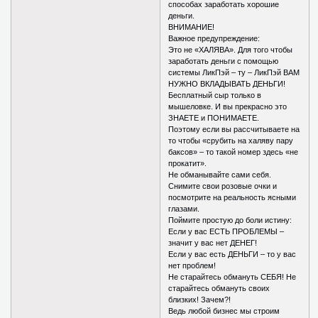
способах заработать хорошие
деньги.
ВНИМАНИЕ!
Важное предупреждение:
Это не «ХАЛЯВА». Для того чтобы
заработать деньги с помощью
системы ЛикПэй – ту – ЛикПэй ВАМ
НУЖНО ВКЛАДЫВАТЬ ДЕНЬГИ!
Бесплатный сыр только в
мышеловке. И вы прекрасно это
ЗНАЕТЕ и ПОНИМАЕТЕ.
Поэтому если вы рассчитываете на
то чтобы «срубить на халяву пару
баксов» – то такой номер здесь «не
прокатит».
Не обманывайте сами себя.
Снимите свои розовые очки и
посмотрите на реальность ясными
глазами.
Поймите простую до боли истину:
Если у вас ЕСТЬ ПРОБЛЕМЫ –
значит у вас нет ДЕНЕГ!
Если у вас есть ДЕНЬГИ – то у вас
нет проблем!
Не старайтесь обмануть СЕБЯ! Не
старайтесь обмануть своих
близких! Зачем?!
Ведь любой бизнес мы строим