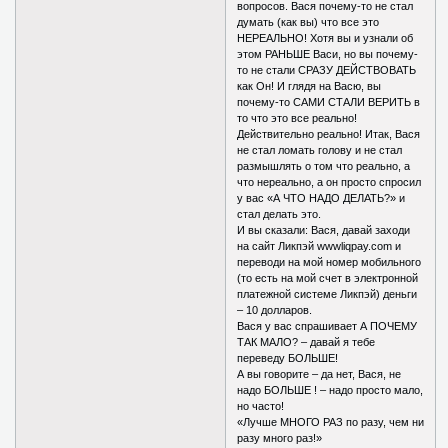
вопросов. Вася почему-то не стал
думать (как вы) что все это
НЕРЕАЛЬНО! Хотя вы и узнали об
этом РАНЬШЕ Васи, но вы почему-
то не стали СРАЗУ ДЕЙСТВОВАТЬ
как Он! И глядя на Васю, вы
почему-то САМИ СТАЛИ ВЕРИТЬ в
то что это все реально!
Действительно реально! Итак, Вася
не стал ломать голову и не стал
размышлять о том что реально, а
что нереально, а он просто спросил
у вас «А ЧТО НАДО ДЕЛАТЬ?» и
стал делать это.
И вы сказали: Вася, давай заходи
на сайт Ликпэй wwwliqpay.com и
переводи на мой номер мобильного
(то есть на мой счет в электронной
платежной системе Ликпэй) деньги
– 10 долларов.
Вася у вас спрашивает А ПОЧЕМУ
ТАК МАЛО? – давай я тебе
переведу БОЛЬШЕ!
А вы говорите – да нет, Вася, не
надо БОЛЬШЕ ! – надо просто мало,
но часто!
«Лучше МНОГО РАЗ по разу, чем ни
разу много раз!»