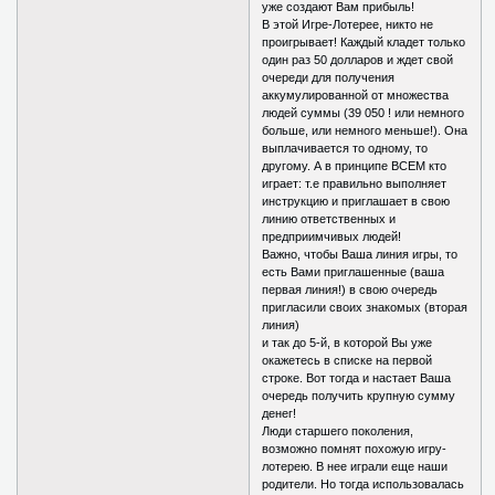
уже создают Вам прибыль!
В этой Игре-Лотерее, никто не
проигрывает! Каждый кладет только
один раз 50 долларов и ждет свой
очереди для получения
аккумулированной от множества
людей суммы (39 050 ! или немного
больше, или немного меньше!). Она
выплачивается то одному, то
другому. А в принципе ВСЕМ кто
играет: т.е правильно выполняет
инструкцию и приглашает в свою
линию ответственных и
предприимчивых людей!
Важно, чтобы Ваша линия игры, то
есть Вами приглашенные (ваша
первая линия!) в свою очередь
пригласили своих знакомых (вторая
линия)
и так до 5-й, в которой Вы уже
окажетесь в списке на первой
строке. Вот тогда и настает Ваша
очередь получить крупную сумму
денег!
Люди старшего поколения,
возможно помнят похожую игру-
лотерею. В нее играли еще наши
родители. Но тогда использовалась