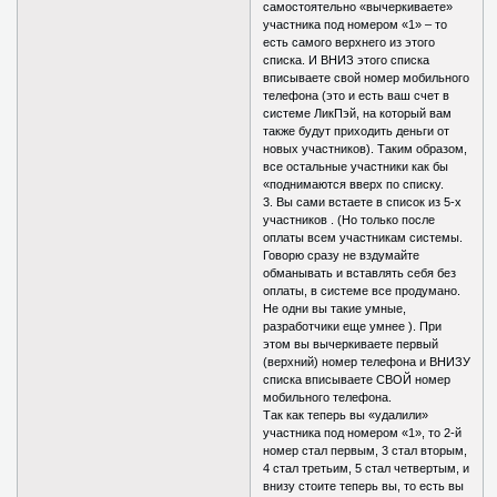
самостоятельно «вычеркиваете»
участника под номером «1» – то
есть самого верхнего из этого
списка. И ВНИЗ этого списка
вписываете свой номер мобильного
телефона (это и есть ваш счет в
системе ЛикПэй, на который вам
также будут приходить деньги от
новых участников). Таким образом,
все остальные участники как бы
«поднимаются вверх по списку.
3. Вы сами встаете в список из 5-х
участников . (Но только после
оплаты всем участникам системы.
Говорю сразу не вздумайте
обманывать и вставлять себя без
оплаты, в системе все продумано.
Не одни вы такие умные,
разработчики еще умнее ). При
этом вы вычеркиваете первый
(верхний) номер телефона и ВНИЗУ
списка вписываете СВОЙ номер
мобильного телефона.
Так как теперь вы «удалили»
участника под номером «1», то 2-й
номер стал первым, 3 стал вторым,
4 стал третьим, 5 стал четвертым, и
внизу стоите теперь вы, то есть вы