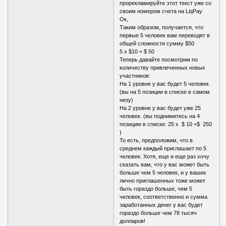
прорекламируйте этот текст уже со
своим номером счета на LiqPay
Ок,
Таким образом, получается, что
первые 5 человек вам переводят в
общей сложности сумму $50
5 х $10 = $ 50
Теперь давайте посмотрим по
количеству привлеченных новых
участников:
На 1 уровне у вас будет 5 человек
(вы на 5 позиции в списке в самом
низу)
На 2 уровне у вас будет уже 25
человек. (вы поднимитесь на 4
позицию в списке: 25 х $ 10 =$ 250
)
То есть, предположим, что в
среднем каждый приглашает по 5
человек. Хотя, еще и еще раз хочу
сказать вам, что у вас может быть
больше чем 5 человек, и у ваших
лично приглашенных тоже может
быть гораздо больше, чем 5
человек, соответственно и сумма
заработанных денег у вас будет
гораздо больше чем 78 тысяч
долларов!