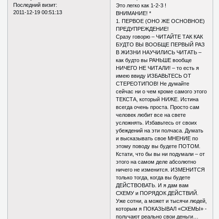
Последний визит:
Это легко как 1-2-3 !
2011-12-19 00:51:13
ВНИМАНИЕ! *
1. ПЕРВОЕ (ОНО ЖЕ ОСНОВНОЕ)
ПРЕДУПРЕЖДЕНИЕ!
Сразу говорю – ЧИТАЙТЕ ТАК КАК
БУДТО ВЫ ВООБЩЕ ПЕРВЫЙ РАЗ
В ЖИЗНИ НАУЧИЛИСЬ ЧИТАТЬ –
как будто вы РАНЬШЕ вообще
НИЧЕГО НЕ ЧИТАЛИ! – то есть я
имею ввиду ИЗБАВЬТЕСЬ ОТ
СТЕРЕОТИПОВ! Не думайте
сейчас ни о чем кроме самого этого
ТЕКСТА, который НИЖЕ. Истина
всегда очень проста. Просто сам
человек любит все на свете
усложнять. Избавьтесь от своих
убеждений на эти полчаса. Думать
и высказывать свое МНЕНИЕ по
этому поводу вы будете ПОТОМ.
Кстати, что бы вы ни подумали – от
этого на самом деле абсолютно
ничего не изменится. ИЗМЕНИТСЯ
только тогда, когда вы будете
ДЕЙСТВОВАТЬ. И я дам вам
СХЕМУ и ПОРЯДОК ДЕЙСТВИЙ.
Уже сотни, а может и тысячи людей,
которым я ПОКАЗЫВАЛ «СХЕМЫ» -
получают реально свои деньги…