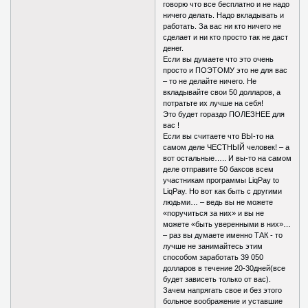
говорю что все бесплатно и не надо
ничего делать. Надо вкладывать и
работать. За вас ни кто ничего не
сделает и ни кто просто так не даст
денег.
Если вы думаете что это очень
просто и ПОЭТОМУ это не для вас
– то не делайте ничего. Не
вкладывайте свои 50 долларов, а
потратьте их лучше на себя!
Это будет гораздо ПОЛЕЗНЕЕ для
вас !
Если вы считаете что ВЫ-то на
самом деле ЧЕСТНЫЙ человек! – а
вот остальные….. И вы-то на самом
деле отправите 50 баксов всем
участникам программы LiqPay to
LiqPay. Но вот как быть с другими
людьми… – ведь вы не можете
«поручиться за них» и вы не
можете «быть уверенными в них»…
– раз вы думаете именно ТАК - то
лучше не занимайтесь этим
способом заработать 39 050
долларов в течение 20-30дней(все
будет зависеть только от вас).
Зачем напрягать свое и без этого
больное воображение и уставшие