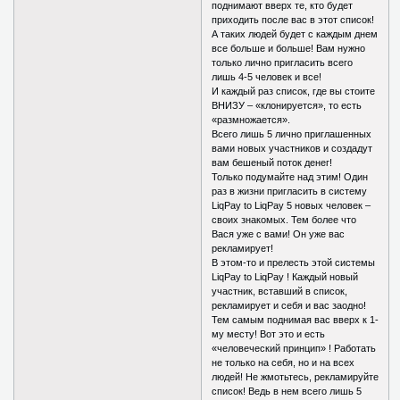
поднимают вверх те, кто будет
приходить после вас в этот список!
А таких людей будет с каждым днем
все больше и больше! Вам нужно
только лично пригласить всего
лишь 4-5 человек и все!
И каждый раз список, где вы стоите
ВНИЗУ – «клонируется», то есть
«размножается».
Всего лишь 5 лично приглашенных
вами новых участников и создадут
вам бешеный поток денег!
Только подумайте над этим! Один
раз в жизни пригласить в систему
LiqPay to LiqPay 5 новых человек –
своих знакомых. Тем более что
Вася уже с вами! Он уже вас
рекламирует!
В этом-то и прелесть этой системы
LiqPay to LiqPay ! Каждый новый
участник, вставший в список,
рекламирует и себя и вас заодно!
Тем самым поднимая вас вверх к 1-
му месту! Вот это и есть
«человеческий принцип» ! Работать
не только на себя, но и на всех
людей! Не жмотьтесь, рекламируйте
список! Ведь в нем всего лишь 5