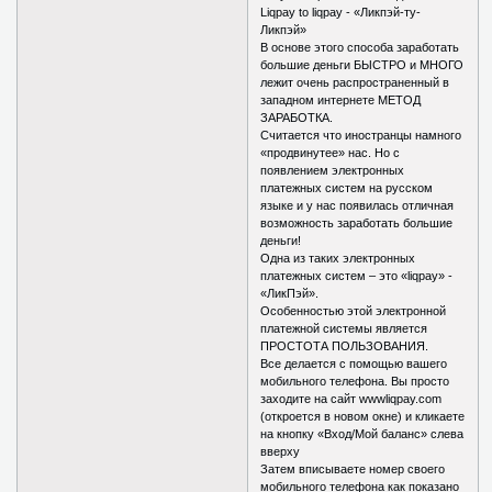
Liqpay to liqpay - «Ликпэй-ту-
Ликпэй»
В основе этого способа заработать
большие деньги БЫСТРО и МНОГО
лежит очень распространенный в
западном интернете МЕТОД
ЗАРАБОТКА.
Считается что иностранцы намного
«продвинутее» нас. Но с
появлением электронных
платежных систем на русском
языке и у нас появилась отличная
возможность заработать большие
деньги!
Одна из таких электронных
платежных систем – это «liqpay» -
«ЛикПэй».
Особенностью этой электронной
платежной системы является
ПРОСТОТА ПОЛЬЗОВАНИЯ.
Все делается с помощью вашего
мобильного телефона. Вы просто
заходите на сайт wwwliqpay.com
(откроется в новом окне) и кликаете
на кнопку «Вход/Мой баланс» слева
вверху
Затем вписываете номер своего
мобильного телефона как показано