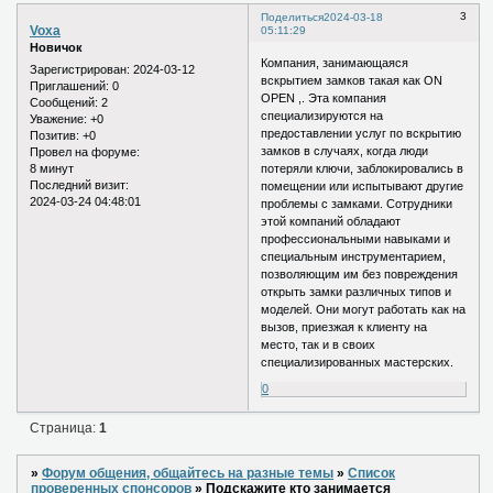
3
Поделиться
2024-03-18
Voxa
05:11:29
Новичок
Компания, занимающаяся
Зарегистрирован
: 2024-03-12
вскрытием замков такая как ON
Приглашений:
0
OPEN ,. Эта компания
Сообщений:
2
специализируются на
Уважение:
+0
предоставлении услуг по вскрытию
Позитив:
+0
замков в случаях, когда люди
Провел на форуме:
8 минут
потеряли ключи, заблокировались в
Последний визит:
помещении или испытывают другие
2024-03-24 04:48:01
проблемы с замками. Сотрудники
этой компаний обладают
профессиональными навыками и
специальным инструментарием,
позволяющим им без повреждения
открыть замки различных типов и
моделей. Они могут работать как на
вызов, приезжая к клиенту на
место, так и в своих
специализированных мастерских.
0
Страница:
1
»
Форум общения, общайтесь на разные темы
»
Список
проверенных спонсоров
»
Подскажите кто занимается