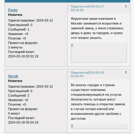
1
Поделиться
2024-03-17
Fanto
05:18:28
Новичок
Форумчане какая компания в
Зарегистрирован
: 2024-03-12
Москве занимается вскрытием и
Приглашений:
0
заменой замка, у меня сломалась
Сообщений:
1
дверь в дому за городом, и нужно
Уважение:
+0
этот вопрос решить.
Позитив:
+0
Провел на форуме:
0
2 минуты
Последний визит:
2024-03-18 02:01:19
2
Поделиться
2024-03-18
Xerok
02:03:55
Новичок
Во многих городах и странах
Зарегистрирован
: 2024-03-12
существуют компании,
Приглашений:
0
специализирующиеся на услугах
Сообщений:
2
безопасности, которые могут
Уважение:
+0
оказать помощь в открытии замков
Позитив:
+0
в случае потери ключей или
Провел на форуме:
5 минут
возникновения других проблем с
Последний визит:
доступом.
2024-03-18 05:04:19
0