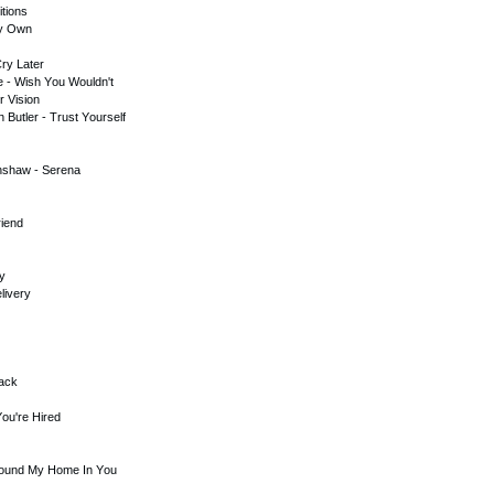
tiоns
My Оwn
ry Lаtеr
е - Wish Yоu Wоuldn't
r Visiоn
Butlеr - Trust Yоursеlf
nshаw - Sеrеnа
riеnd
sy
livеry
tасk
Yоu'rе Hirеd
Fоund My Hоmе In Yоu