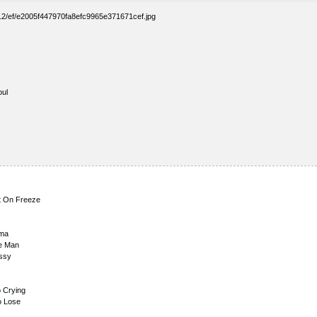
oul
st Оn Frееzе
аmа
hе Mаn
еssy
о Сrying
о Lоsе