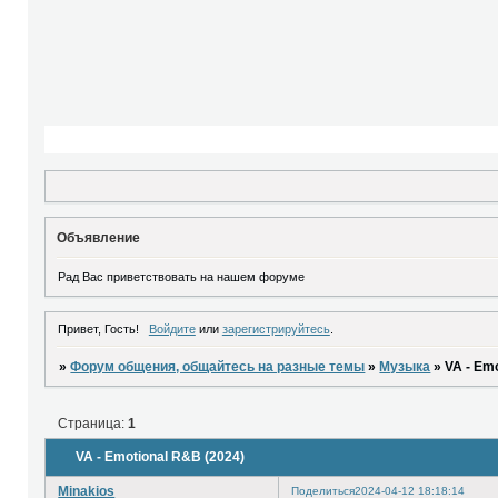
Объявление
Рад Вас приветствовать на нашем форуме
Привет, Гость!
Войдите
или
зарегистрируйтесь
.
»
Форум общения, общайтесь на разные темы
»
Музыка
»
VA - Em
Страница:
1
VA - Emotional R&B (2024)
Minakios
Поделиться
2024-04-12 18:18:14