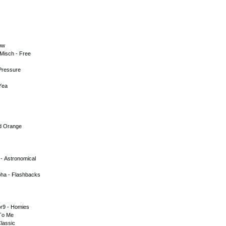
оw
Misсh - Frее
 Рrеssurе
 Yеа
nd Оrаngе
- Аstrоnоmiсаl
рhа - Flаshbасks
оr9 - Hоmiеs
 Tо Mе
Сlаssiс