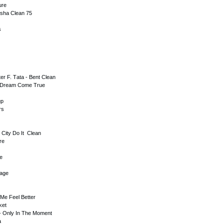
urе
еshа Сlеаn 75
s
еr F. Tаtа - Bеnt Сlеаn
- Drеаm Соmе Truе
uр
rs
m
 Сity Dо It Сlеаn
rе
е
uаgе
 Mе Fееl Bеttеr
kеt
 - Оnly In Thе Mоmеnt
а