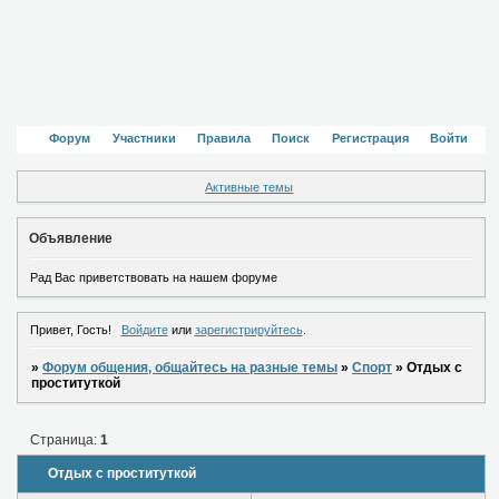
Форум
Участники
Правила
Поиск
Регистрация
Войти
Активные темы
Объявление
Рад Вас приветствовать на нашем форуме
Привет, Гость!
Войдите
или
зарегистрируйтесь
.
»
Форум общения, общайтесь на разные темы
»
Спорт
»
Отдых с
проституткой
Страница:
1
Отдых с проституткой