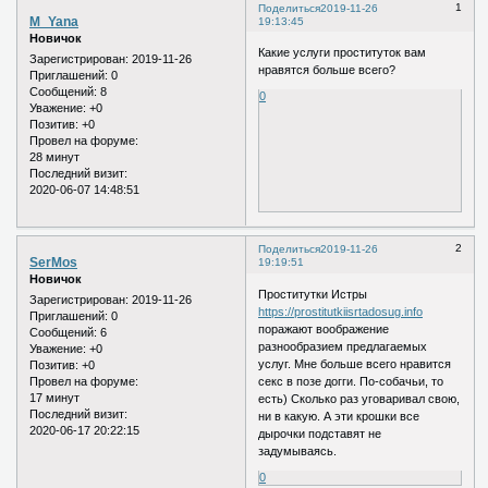
1
Поделиться
2019-11-26
M_Yana
19:13:45
Новичок
Какие услуги проституток вам
Зарегистрирован
: 2019-11-26
нравятся больше всего?
Приглашений:
0
Сообщений:
8
0
Уважение:
+0
Позитив:
+0
Провел на форуме:
28 минут
Последний визит:
2020-06-07 14:48:51
2
Поделиться
2019-11-26
SerMos
19:19:51
Новичок
Проститутки Истры
Зарегистрирован
: 2019-11-26
https://prostitutkiisrtadosug.info
Приглашений:
0
поражают воображение
Сообщений:
6
разнообразием предлагаемых
Уважение:
+0
услуг. Мне больше всего нравится
Позитив:
+0
секс в позе догги. По-собачьи, то
Провел на форуме:
17 минут
есть) Сколько раз уговаривал свою,
Последний визит:
ни в какую. А эти крошки все
2020-06-17 20:22:15
дырочки подставят не
задумываясь.
0