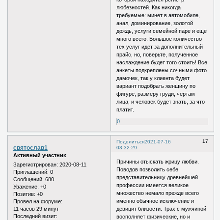
любезностей. Как никогда
требуемые: минет в автомобиле,
анал, доминирование, золотой
дождь, услуги семейной паре и еще
много всего. Большое количество
тех услуг идет за дополнительный
прайс, но, поверьте, полученное
наслаждение будет того стоить! Все
анкеты подкреплены сочными фото
дамочек, так у клиента будет
вариант подобрать женщину по
фигуре, размеру груди, чертам
лица, и человек будет знать, за что
платит.
0
17
Поделиться
2021-07-16
святослав1
03:32:29
Активный участник
Причины отыскать жрицу любви.
Зарегистрирован
: 2020-08-11
Поводов позволить себе
Приглашений:
0
представительницу древнейшей
Сообщений:
680
профессии имеется великое
Уважение:
+0
множество немало прежде всего
Позитив:
+0
именно обычное исключение и
Провел на форуме:
11 часов 29 минут
девицит близости. Трах с мужчиной
Последний визит:
восполняет физические, но и