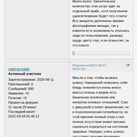
Много всего. Занчительное
количество этих услуг идет за
отдельный прайс, хотя полученное
удовлетворение будет того стоить!
Все аккаунты дополнены яркими
фотографиями женщин, так у
клиента есть возможность отыскать
леди по телосложению, размеру
груди, цвету глаз, и он осмыслит, за
что платит.
0
19
Поделиться
2021-08-07
святослав1
06:07:34
Активный участник
Мысли о том, чтобы вызвать
Зарегистрирован
: 2020-08-11
шлюху. Намерений позволить себе
Приглашений:
0
блядь появляется очень много
Сообщений:
680
масса сплошь и рядом есть
Уважение:
+0
банальное исключение или
Позитив:
+0
нехватка половых отношений. Секс
Провел на форуме:
11 часов 29 минут
с девушкой утоляет физические, но
Последний визит:
и психологические потребности, по
2022-03-04 01:46:12
этой причине полный отказ о нее
полное отсутствие может весомо
сказаться отразиться на состоянии
здоровья. Нередко, снять шлюху
это станет лучшим решением.