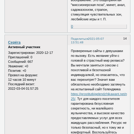
"миссионерская поза", минет, анал,
садомазохизм, страпон,
стимуляция чувствительных зон,
лесбийские игры и т. П.
0
14
Поделиться
2021-05-07
Серёга
13:51:48
Активный участник
Проверенные сайты с девушками
Зарегистрирован
: 2020-12-17
по вызову. Есть желание уйти с
Приглашений:
0
головой в страстный мир релакса?
Сообщений:
667
Вы мечтали заняться сексом с
Уважение:
+0
похотливой и безотказной
Позитив:
+0
индивидуалкой, но опасаетесь, что
Провел на форуме:
12 часов 10 минут
вас перехитрят? Значит вам
Последний визит:
обязательно необходимо заглянуть
2022-03-04 01:57:25
на испытанный сайт Геленджика
https://prostitutkigelendzhikawant.net/myag
25/
. Тут для каждого посетителя
гарантирована безусловная
секретность, ни малейшего
жульничества, и высокое качество
предоставляемых услуг для всех
жаждущих расслабления. Ресурс не
только безопасный, но к тому же и
комфортный. Воспользуйтесь