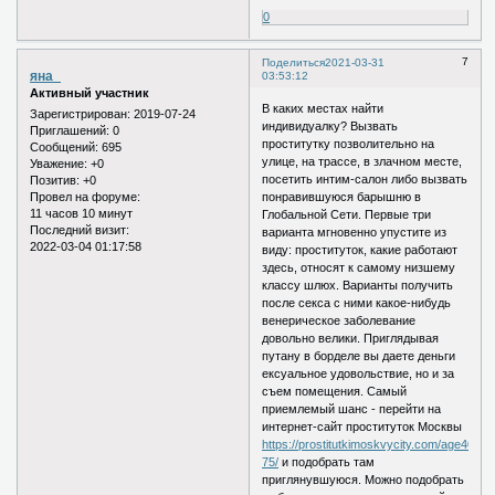
0
7
Поделиться
2021-03-31
яна_
03:53:12
Активный участник
В каких местах найти
Зарегистрирован
: 2019-07-24
индивидуалку? Вызвать
Приглашений:
0
проститутку позволительно на
Сообщений:
695
улице, на трассе, в злачном месте,
Уважение:
+0
посетить интим-салон либо вызвать
Позитив:
+0
понравившуюся барышню в
Провел на форуме:
11 часов 10 минут
Глобальной Сети. Первые три
Последний визит:
варианта мгновенно упустите из
2022-03-04 01:17:58
виду: проституток, какие работают
здесь, относят к самому низшему
классу шлюх. Варианты получить
после секса с ними какое-нибудь
венерическое заболевание
довольно велики. Приглядывая
путану в борделе вы даете деньги
ексуальное удовольствие, но и за
съем помещения. Самый
приемлемый шанс - перейти на
интернет-сайт проституток Москвы
https://prostitutkimoskvycity.com/age40-
75/
и подобрать там
приглянувшуюся. Можно подобрать