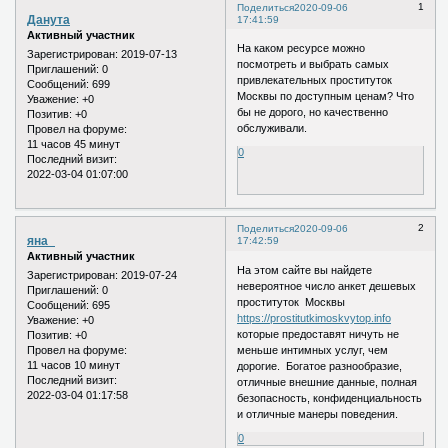
1
Поделиться
2020-09-06
Данута
17:41:59
Активный участник
На каком ресурсе можно
Зарегистрирован
: 2019-07-13
посмотреть и выбрать самых
Приглашений:
0
привлекательных проституток
Сообщений:
699
Москвы по доступным ценам? Что
Уважение:
+0
бы не дорого, но качественно
Позитив:
+0
обслуживали.
Провел на форуме:
11 часов 45 минут
0
Последний визит:
2022-03-04 01:07:00
2
Поделиться
2020-09-06
яна_
17:42:59
Активный участник
На этом сайте вы найдете
Зарегистрирован
: 2019-07-24
невероятное число анкет дешевых
Приглашений:
0
проституток Москвы
Сообщений:
695
https://prostitutkimoskvytop.info
Уважение:
+0
которые предоставят ничуть не
Позитив:
+0
меньше интимных услуг, чем
Провел на форуме:
11 часов 10 минут
дорогие. Богатое разнообразие,
Последний визит:
отличные внешние данные, полная
2022-03-04 01:17:58
безопасность, конфиденциальность
и отличные манеры поведения.
0