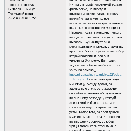
Позитив:
+0
Интим с второй половинкой воздает
Провел на форуме:
12 часов 10 минут
физические, но иногда и
Последний визит:
психологические нужды, посему
2022-03-04 01:57:25
полный отказ о нее полное
исключение может остро сказаться
сказаться на состоянии женщины.
Нередко, позвать женщину легкого
поведения это окажется уместным
выбором. Существует еще
классификация мужиков, у каковых
просто не бывает времени на выбор
второй половинки, все они
увлечены бизнесом. Для таких
людей волшебным выбором станет
зайти по ссылке _
http://nirvanaplus.ru/articles/22/polza
… k_ufy.html
и отыскать красивую
минетчицу. Между делом, за
адекватную стоимость заказчик
способен отхватить обслуживание
по высшему разряду: у каждой
жрицы любви бывает анкета, в
которой находится прайс интим
услуг. Более того, за свои деньги
мужчина может отхватить сервис
по высшему уровню: у любой
жрицы любви есть страничка, в
которой находится регистр