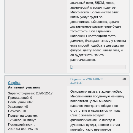
анальный секс, БДСМ, копро,
эротический массаж и другое.
Много всего. Большинство этих
интим услуг будет за
дополнительный ценник, однако
доставленное развлечение будет
того стоить! Все странички
наполнены настоящими фото
дамочек, благодаря этому у клиента
есть способ подобрать девушку по
фигуре, цвету волос, цвету глаз, и
он будет знать, за что
расплачивается.
0
18
Поделиться
2021-08-03
Серёга
21:46:37
Активный участник
Основания вызвать жрицу любви.
Зарегистрирован
: 2020-12-17
Мыслей найти продажную женщину
Приглашений:
0
появляется целый миллион
Сообщений:
667
навалом иногда это обыденное
Уважение:
+0
отсутствие и недостаток интима.
Позитив:
+0
Секс с жигало воздает
Провел на форуме:
12 часов 10 минут
физиологические но иногда и
Последний визит:
духовные нужды, в связи с этим
2022-03-04 01:57:25
полный отказ о нее полное