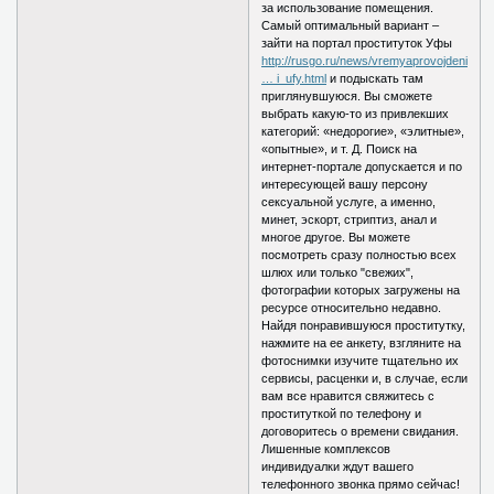
за использование помещения.
Самый оптимальный вариант –
зайти на портал проституток Уфы
http://rusgo.ru/news/vremyaprovojdenie_
… i_ufy.html
и подыскать там
приглянувшуюся. Вы сможете
выбрать какую-то из привлекших
категорий: «недорогие», «элитные»,
«опытные», и т. Д. Поиск на
интернет-портале допускается и по
интересующей вашу персону
сексуальной услуге, а именно,
минет, эскорт, стриптиз, анал и
многое другое. Вы можете
посмотреть сразу полностью всех
шлюх или только "свежих",
фотографии которых загружены на
ресурсе относительно недавно.
Найдя понравившуюся проститутку,
нажмите на ее анкету, взгляните на
фотоснимки изучите тщательно их
сервисы, расценки и, в случае, если
вам все нравится свяжитесь с
проституткой по телефону и
договоритесь о времени свидания.
Лишенные комплексов
индивидуалки ждут вашего
телефонного звонка прямо сейчас!