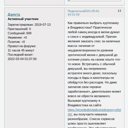
13
Поделиться
2021-05-01
Данута
10:21:02
Активный участник
Как правильно выбрать куртизанку
Зарегистрирован
: 2019-07-13
в Владивостока? Практически
Приглашений:
0
любой самец иногда в жизни думал
Сообщений:
699
о сексе с индивидуалкой. Причин
Уважение:
+0
желания заказать секс за наличные
Позитив:
+0
масса: начиная от
Провел на форуме:
11 часов 45 минут
неудовлетворенности уровнем
Последний визит:
эротической жизни с девушкой до
2022-03-04 01:07:00
хотения узнать на своем опыте что-
то новое. Встречаясь с обычной
девушкой, вы непременно
истратите много денег, поскольку
походы в бары и кинотеатры не
обойдутся без расходов. Но даже
заплатив свои «кровно
заработанные», джентельмен может
вовсе не обрести желаемого.
Вызывая куртизанку в
Владивостока на сайте
https://prostitutkivladivostokasexy.info/mya
40/
, вы получаете немалое
разнообразие. Список сервисов
шлюх просто ошеломляет
воображение. Это общепринятая