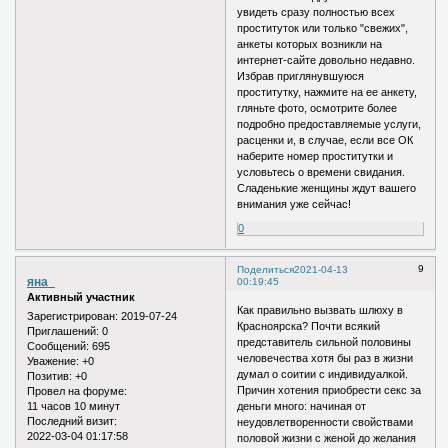
увидеть сразу полностью всех
проституток или только "свежих",
анкеты которых возникли на
интернет-сайте довольно недавно.
Избрав приглянувшуюся
проститутку, нажмите на ее анкету,
гляньте фото, осмотрите более
подробно предоставляемые услуги,
расценки и, в случае, если все ОК
наберите номер проститутки и
условьтесь о времени свидания.
Сладенькие женщины ждут вашего
внимания уже сейчас!
0
9
Поделиться
2021-04-13
яна_
00:19:45
Активный участник
Как правильно вызвать шлюху в
Зарегистрирован
: 2019-07-24
Красноярска? Почти всякий
Приглашений:
0
представитель сильной половины
Сообщений:
695
человечества хотя бы раз в жизни
Уважение:
+0
думал о соитии с индивидуалкой.
Позитив:
+0
Причин хотения приобрести секс за
Провел на форуме:
11 часов 10 минут
деньги много: начиная от
Последний визит:
неудовлетворенности свойствами
2022-03-04 01:17:58
половой жизни с женой до желания