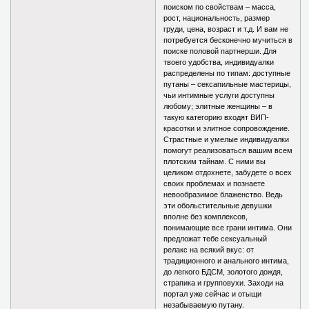
поиском по свойствам – масса,
рост, национальность, размер
груди, цена, возраст и т.д. И вам не
потребуется бесконечно мучиться в
поиске половой партнерши. Для
твоего удобства, индивидуалки
распределены по типам: доступные
путаны – сексапильные мастерицы,
чьи интимные услуги доступны
любому; элитные женщины – в
такую категорию входят ВИП-
красотки и элитное сопровождение.
Страстные и умелые индивидуалки
помогут реализоваться вашим всем
плотским тайнам. С ними вы
целиком отдохнете, забудете о всех
своих проблемах и познаете
невообразимое блаженство. Ведь
эти обольстительные девушки
вполне без комплексов,
понимающие все грани интима. Они
предложат тебе сексуальный
релакс на всякий вкус: от
традиционного и анального интима,
до легкого БДСМ, золотого дождя,
страпика и групповухи. Заходи на
портал уже сейчас и отыщи
незабываемую путану.