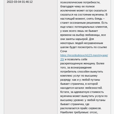
2022-03-04 01:46:12
психологические потребности,
благодаря чему ее полное
исключение может остро сказаться
сказаться на состоянии мужчины. В
настоящий момент, снять блядь –
станет осознанным решением. Есть
еще класс потенциальных клиентов,
у коих всего лишь не бывает
времени на выбор любовницы, все
они заняты карьерой. Для
некоторых людей несравненным
шагом будет посмотреть по ссылке
Сочи
https://prostitutkisochi123.men/myage/18-
20/
и позволить себе
раскрепощенную женщину. Более
того, за вознаграждение
потребитель способен вымутить
комплекс услуг по высшему
разряду: как и у любой путаны
бывает страничка, в которой
находится каталог любезностей.
Кстати, за адекватную стоимость
мужчина может вымутить услуги по
высшему уровню: у любой путаны
бывает страничка, где
располагается прайс сервисов.
Наиболее требуемые: отсос,