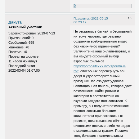
0
15
Поделиться
2021-05-15
Данута
00:23:19
Активный участник
Не отказались бы найти бесплатный
Зарегистрирован
: 2019-07-13
интернет-портал, где реально
Приглашений:
0
сохранять возбудительные видео
Сообщений:
699
без каких-либо ограничений?
Уважение:
+0
Загляните на наш онлайн-портал, и
Позитив:
+0
вы найдёте огромный выбор
Провел на форуме:
11 часов 45 минут
взрослых фильмов
Последний визит:
https://pornositexxx.info/sperma-v-
2022-03-04 01:07:00
rot/
, способных перевернуть ваш
досуг в удовлетворительный
праздник! Вас ожидает удобная
навигационная панель, которая дает
возможность найти ролики и
категории в соответствии со
вкусами каждого пользователя. К
примеру, вы получите возможность
воспользоваться большим
количеством привлекательных
роликов, показывающих ебля с
сисястыми сосками, либо же видео
с максимальным трахом. Помимо
того, большим положительным