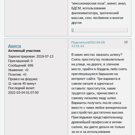
"миссионерская поза", минет, анал,
БДСМ, использование
фаллоимитатора, эротический
массаж, секс лесбиянок и многое
другое.
0
12
Поделиться
2021-04-29
Данута
12:01:23
Активный участник
В каких местах заказать шлюху?
Зарегистрирован
: 2019-07-13
Снять проститутку позволительно
Приглашений:
0
на улице, на дороге, в злачном
Сообщений:
699
месте, прийти в бордель либо снять
Уважение:
+0
приглянувшуюся барышню на
Позитив:
+0
интернет-сайте. Три варианта в
Провел на форуме:
11 часов 45 минут
самом начале в одночасье
Последний визит:
оставьте: проституток, какие
2022-03-04 01:07:00
трудятся здесь, причисляют к
самому низшему виду шлюх.
Варианты получить после секса
вместе с ними любое венерическое
расстройство достаточно высоки.
Приглядывая представительницу
древнейшей профессии в интим-
салоне, вы даете деньги не только
за но и за использование