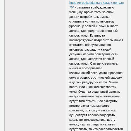
https://prostitutkiangarskatask.com/age40-
75/
и заказать возбуждающую
женщину. Кроме того, за свои
деньги потребитель сможет
отхватить услуги по высшему
уровню: у всякой шлюхи бывает
анкета, где представлен полный
список услуг. Кстати, за
вознаграждение потребитель может
отхватить обслуживание по
высшему разряду: у каждой
девушки легкого поведения есть
анкета, где находится полный
список услуг. Самые известные:
минет в презервативе,
классический секс, доминирование,
секс игрушки, эротический массаж
и целый ряд других услуг. Много
всего. Большое количество тех
услуг будет за отдельный ценник,
но доставленное удовлетворение
будет того стоить! Все аккаунты
подкреплены яркими фото
красавиц, поэтому у заказчика
существует способ подобрать
кралю по телосложению, цвету
волос, чертам лица, и человек
будет знать, за что расплачивается.