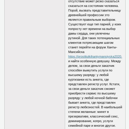
отсутствие может резко сказаться
сказаться на состоянии человека.
Порой, вызвать представительницу
древнейшей профессии это
является правильным выбором.
Существует еще тип парней, у коих
попросту нет времени на выбор
дамы сердца, они увлечены
рутиной. Для таких потенциальных
клиентов потрясающим шагом
станет перейти на форум Ханты-
Мансийска
https://prostitutkihantymansiyska2020.info/
и найти особенную девушку. Между
делом, за свои деньги заказчик
способен вымутить услуги по
высшему разряду: у любой
куртизанки есть анкета, где
представлен регистр услуг. Кстати,
за свои деньги заказчик сможет
приобрести сервис по высшему
разряду: у любой ночной бабочки
бывает анкета, где представлен
регистр любезностей. В наибольшей
степени желанные: минет в
презервативе, классический секс,
доминирование, копро, услуги
семейной паре и многое другое.