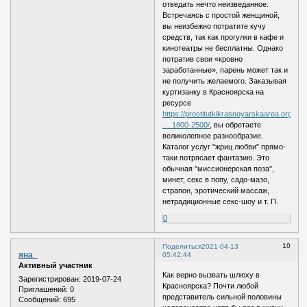
отведать нечто неизведанное.
Встречаясь с простой женщиной,
вы неизбежно потратите кучу
средств, так как прогулки в кафе и
кинотеатры не бесплатны. Однако
потратив свои «кровно
заработанные», парень может так и
не получить желаемого. Заказывая
куртизанку в Красноярска на
ресурсе
https://prostitutkikrasnoyarskaarea.org
… 1800-2500/
, вы обретаете
великолепное разнообразие.
Каталог услуг "жриц любви" прямо-
таки потрясает фантазию. Это
обычная "миссионерская поза",
минет, секс в попу, садо-мазо,
страпон, эротический массаж,
нетрадиционные секс-шоу и т. П.
0
10
Поделиться
2021-04-13
яна_
05:42:44
Активный участник
Как верно вызвать шлюху в
Зарегистрирован
: 2019-07-24
Красноярска? Почти любой
Приглашений:
0
представитель сильной половины
Сообщений:
695