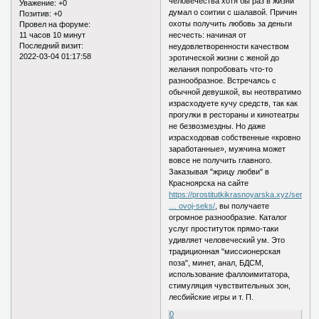
человечества хотя бы раз в жизни
Уважение:
+0
думал о соитии с шалавой. Причин
Позитив:
+0
охоты получить любовь за деньги
Провел на форуме:
11 часов 10 минут
несчесть: начиная от
Последний визит:
неудовлетворенности качеством
2022-03-04 01:17:58
эротической жизни с женой до
желания попробовать что-то
разнообразное. Встречаясь с
обычной девушкой, вы неотвратимо
израсходуете кучу средств, так как
прогулки в рестораны и кинотеатры
не безвозмездны. Но даже
израсходовав собственные «кровно
заработанные», мужчина может
вовсе не получить главного.
Заказывая "жрицу любви" в
Красноярска на сайте
https://prostitutkikrasnoyarska.xyz/ser
… ovoj-seks/
, вы получаете
огромное разнообразие. Каталог
услуг проституток прямо-таки
удивляет человеческий ум. Это
традиционная "миссионерская
поза", минет, анал, БДСМ,
использование фаллоимитатора,
стимуляция чувствительных зон,
лесбийские игры и т. П.
0