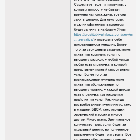
Существует еще тип клиентов, у
которых попросту не бывает
времени на поиск жены, все они
заняты делами. Для некоторых
мужчин офигенным вариантом
будет заглянуть на форум Ялты
https://prostitutkiyaltybuzz.com/serv/m
… zervativa/
и позволить себе
понравившеюся женщину. Более
того, за свои деньги заказчик может
отхватить комплекс услуг по
высшему разряду: у любой жрицы
любви есть страничка, в которой
представлен полный список интим
услуг. Более того, за
вознаграждение мужчина может
отхватить обслуживание по
высшему уровню: у каждой шлюхи
есть страничка, где находится
прайс интим услуг. Как никогда
востребованные: куннилингус, секс
в машине, БДСМ, секс игрушки,
эротический массаж и многое
другое. Много всего. Занчительное
количество таких услуг будет за
отдельный ценник, но полученное
развлечение будет того стоить! Все
странички обеспечены сочными