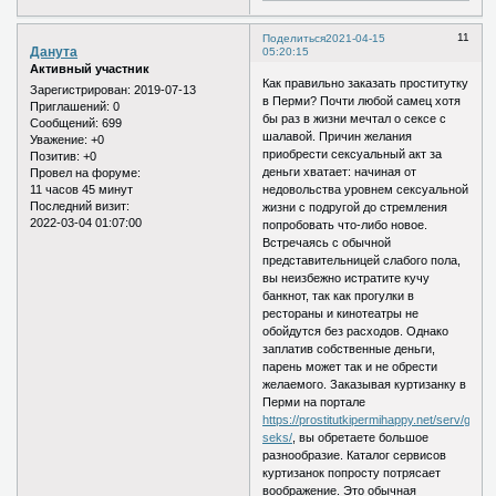
11
Поделиться
2021-04-15
Данута
05:20:15
Активный участник
Как правильно заказать проститутку
Зарегистрирован
: 2019-07-13
в Перми? Почти любой самец хотя
Приглашений:
0
бы раз в жизни мечтал о сексе с
Сообщений:
699
шалавой. Причин желания
Уважение:
+0
приобрести сексуальный акт за
Позитив:
+0
деньги хватает: начиная от
Провел на форуме:
11 часов 45 минут
недовольства уровнем сексуальной
Последний визит:
жизни с подругой до стремления
2022-03-04 01:07:00
попробовать что-либо новое.
Встречаясь с обычной
представительницей слабого пола,
вы неизбежно истратите кучу
банкнот, так как прогулки в
рестораны и кинотеатры не
обойдутся без расходов. Однако
заплатив собственные деньги,
парень может так и не обрести
желаемого. Заказывая куртизанку в
Перми на портале
https://prostitutkipermihappy.net/serv/grupp
seks/
, вы обретаете большое
разнообразие. Каталог сервисов
куртизанок попросту потрясает
воображение. Это обычная