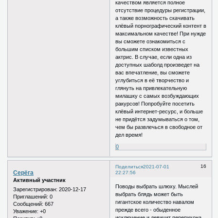
качеством является полное
отсутствие процедуры регистрации,
а также возможность скачивать
клёвый порнографический контент в
максимальном качестве! При нужде
вы сможете ознакомиться с
большим списком известных
актрис. В случае, если одна из
доступных шаболд произведет на
вас впечатление, вы сможете
углубиться в её творчество и
глянуть на привлекательную
милашку с самых возбуждающих
ракурсов! Попробуйте посетить
клёвый интернет-ресурс, и больше
не придётся задумываться о том,
чем бы развлечься в свободное от
дел время!
0
16
Поделиться
2021-07-01
Серёга
22:27:56
Активный участник
Поводы выбрать шлюху. Мыслей
Зарегистрирован
: 2020-12-17
выбрать блядь может быть
Приглашений:
0
гигантское количество навалом
Сообщений:
667
прежде всего - обыденное
Уважение:
+0
исключение и девицит перепихона.