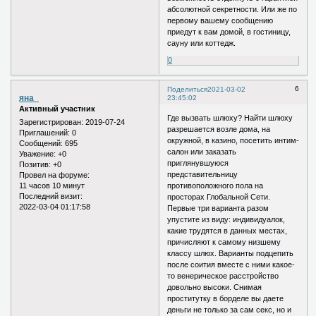
абсолютной секретности. Или же по
первому вашему сообщению
приедут к вам домой, в гостиницу,
сауну или коттедж.
0
6
Поделиться
2021-03-02
яна_
23:45:02
Активный участник
Где вызвать шлюху? Найти шлюху
Зарегистрирован
: 2019-07-24
разрешается возле дома, на
Приглашений:
0
окружной, в казино, посетить интим-
Сообщений:
695
салон или заказать
Уважение:
+0
приглянувшуюся
Позитив:
+0
представительницу
Провел на форуме:
11 часов 10 минут
противоположного пола на
Последний визит:
просторах Глобальной Сети.
2022-03-04 01:17:58
Первые три варианта разом
упустите из виду: индивидуалок,
какие трудятся в данных местах,
причисляют к самому низшему
классу шлюх. Варианты подцепить
после соития вместе с ними какое-
то венерическое расстройство
довольно высоки. Снимая
проститутку в борделе вы даете
деньги не только за сам секс, но и