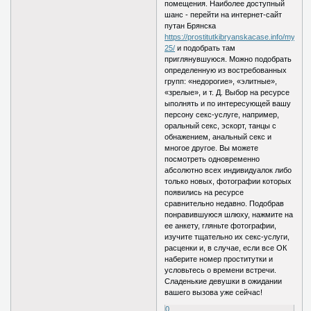
помещения. Наиболее доступный
шанс - перейти на интернет-сайт
путан Брянска
https://prostitutkibryanskacase.info/myage/
25/
и подобрать там
приглянувшуюся. Можно подобрать
определенную из востребованных
групп: «недорогие», «элитные»,
«зрелые», и т. Д. Выбор на ресурсе
ыполнять и по интересующей вашу
персону секс-услуге, например,
оральный секс, эскорт, танцы с
обнажением, анальный секс и
многое другое. Вы можете
посмотреть одновременно
абсолютно всех индивидуалок либо
только новых, фотографии которых
появились на ресурсе
сравнительно недавно. Подобрав
понравившуюся шлюху, нажмите на
ее анкету, гляньте фотографии,
изучите тщательно их секс-услуги,
расценки и, в случае, если все ОК
наберите номер проститутки и
условьтесь о времени встречи.
Сладенькие девушки в ожидании
вашего вызова уже сейчас!
0