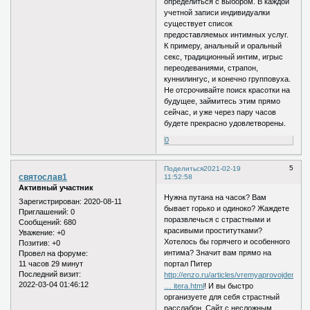
определиться с выбором. В каждой
учетной записи индивидуалки
существует список
предоставляемых интимных услуг.
К примеру, анальный и оральный
секс, традиционный интим, игрыс
переодеваниями, страпон,
куннилингус, и конечно групповуха.
Не отсрочивайте поиск красотки на
будущее, займитесь этим прямо
сейчас, и уже через пару часов
будете прекрасно удовлетворены.
0
5
Поделиться
2021-02-19
святослав1
11:52:58
Активный участник
Нужна путана на часок? Вам
Зарегистрирован
: 2020-08-11
бывает горько и одиноко? Жаждете
Приглашений:
0
поразвлечься с страстными и
Сообщений:
680
красивыми проститутками?
Уважение:
+0
Хотелось бы горячего и особенного
Позитив:
+0
интима? Значит вам прямо на
Провел на форуме:
11 часов 29 минут
портал Питер
Последний визит:
http://enzo.ru/articles/vremyaprovojden
2022-03-04 01:46:12
… itera.html
! И вы быстро
организуете для себя страстный
расслабон. Сайт с несложным