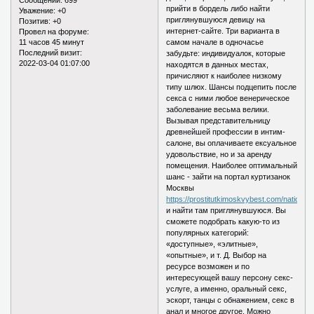
прийти в бордель либо найти
Уважение:
+0
приглянувшуюся девицу на
Позитив:
+0
интернет-сайте. Три варианта в
Провел на форуме:
11 часов 45 минут
самом начале в одночасье
Последний визит:
забудьте: индивидуалок, которые
2022-03-04 01:07:00
находятся в данных местах,
причисляют к наиболее низкому
типу шлюх. Шансы подцепить после
секса с ними любое венерическое
заболевание весьма велики.
Вызывая представительницу
древнейшей профессии в интим-
салоне, вы оплачиваете ексуальное
удовольствие, но и за аренду
помещения. Наиболее оптимальный
шанс - зайти на портал куртизанок
Москвы
https://prostitutkimoskvybest.com/nationals
и найти там приглянувшуюся. Вы
сможете подобрать какую-то из
популярных категорий:
«доступные», «элитные»,
«опытные», и т. Д. Выбор на
ресурсе возможен и по
интересующей вашу персону секс-
услуге, а именно, оральный секс,
эскорт, танцы с обнажением, секс в
анал и многое другое. Можно