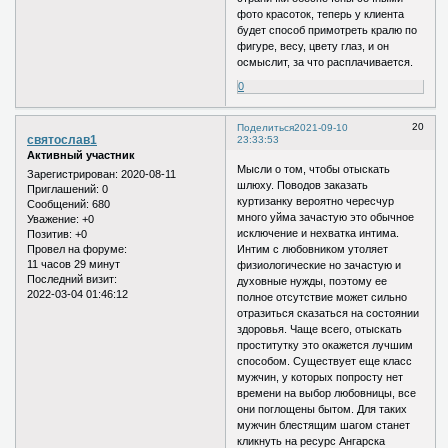
фото красоток, теперь у клиента
будет способ примотреть кралю по
фигуре, весу, цвету глаз, и он
осмыслит, за что расплачивается.
0
20
Поделиться
2021-09-10
святослав1
23:33:53
Активный участник
Мысли о том, чтобы отыскать
Зарегистрирован
: 2020-08-11
шлюху. Поводов заказать
Приглашений:
0
куртизанку вероятно чересчур
Сообщений:
680
много уйма зачастую это обычное
Уважение:
+0
исключение и нехватка интима.
Позитив:
+0
Интим с любовником утоляет
Провел на форуме:
11 часов 29 минут
физиологические но зачастую и
Последний визит:
духовные нужды, поэтому ее
2022-03-04 01:46:12
полное отсутствие может сильно
отразиться сказаться на состоянии
здоровья. Чаще всего, отыскать
проститутку это окажется лучшим
способом. Существует еще класс
мужчин, у которых попросту нет
времени на выбор любовницы, все
они поглощены бытом. Для таких
мужчин блестящим шагом станет
кликнуть на ресурс Ангарска