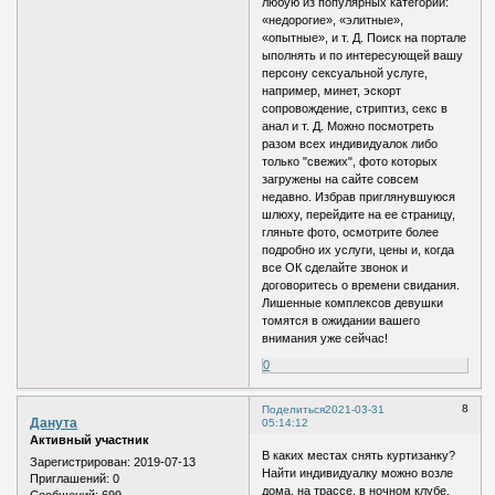
любую из популярных категорий:
«недорогие», «элитные»,
«опытные», и т. Д. Поиск на портале
ыполнять и по интересующей вашу
персону сексуальной услуге,
например, минет, эскорт
сопровождение, стриптиз, секс в
анал и т. Д. Можно посмотреть
разом всех индивидуалок либо
только "свежих", фото которых
загружены на сайте совсем
недавно. Избрав приглянувшуюся
шлюху, перейдите на ее страницу,
гляньте фото, осмотрите более
подробно их услуги, цены и, когда
все ОК сделайте звонок и
договоритесь о времени свидания.
Лишенные комплексов девушки
томятся в ожидании вашего
внимания уже сейчас!
0
8
Поделиться
2021-03-31
Данута
05:14:12
Активный участник
В каких местах снять куртизанку?
Зарегистрирован
: 2019-07-13
Найти индивидуалку можно возле
Приглашений:
0
дома, на трассе, в ночном клубе,
Сообщений:
699