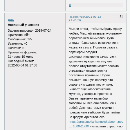
0
21
Поделиться
2021-09-13
яна_
21:45:56
Активный участник
Мысли о том, чтобы выбрать жрицу
Зарегистрирован
: 2019-07-24
любви. Мыслей вызвать куртизанку
Приглашений:
0
вероятно целый миллион куча
Сообщений:
695
иногда - банальное исключение и
Уважение:
+0
нехватка секса. Половая связь с
Позитив:
+0
партнером воздает
Провел на форуме:
11 часов 10 минут
физиологические но зачастую и
Последний визит:
духовные нужды, посему его
2022-03-04 01:17:58
полное отсутствие может весомо
отразиться отразиться на
состоянии мужчины. Порой,
отыскать ночную бабочку это
окажется мудрым поступком.
Бывает еще классификация
мужчин, у которых просто не
бывает времени на выбор
любовницы, все они поглощены
собой. Для некоторых мужчин
прекрасным выбором будет войти
на форум Архангельска
https://prostitutkiarhangelskaboom.net/
… 1800-2500/
и отыскать страстную