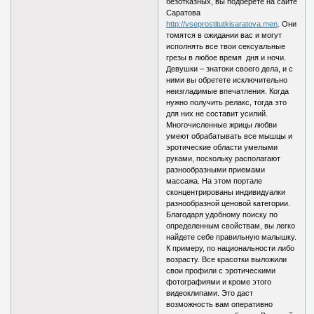
безотказных, вы подберете на сайте
Саратова
http://vseprostitutkisaratova.men
. Они
томятся в ожидании вас и могут
исполнять все твои сексуальные
грезы в любое время дня и ночи.
Девушки – знатоки своего дела, и с
ними вы обретете исключительно
неизгладимые впечатления. Когда
нужно получить релакс, тогда это
для них не составит усилий.
Многочисленные жрицы любви
умеют обрабатывать все мышцы и
эротические области умелыми
руками, поскольку располагают
разнообразными приемами
массажа. На этом портале
сконцентрированы индивидуалки
разнообразной ценовой категории.
Благодаря удобному поиску по
определенным свойствам, вы легко
найдете себе правильную малышку.
К примеру, по национальности либо
возрасту. Все красотки выложили
свои профили с эротическими
фотографиями и кроме этого
видеоклипами. Это даст
возможность вам оперативно