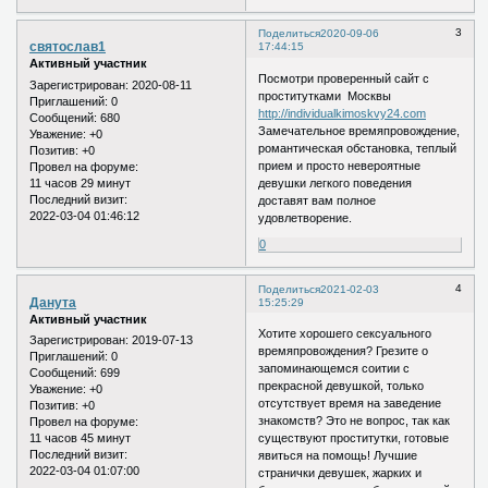
3
Поделиться
2020-09-06
святослав1
17:44:15
Активный участник
Посмотри проверенный сайт с
Зарегистрирован
: 2020-08-11
проститутками Москвы
Приглашений:
0
http://individualkimoskvy24.com
Сообщений:
680
Замечательное времяпровождение,
Уважение:
+0
романтическая обстановка, теплый
Позитив:
+0
прием и просто невероятные
Провел на форуме:
11 часов 29 минут
девушки легкого поведения
Последний визит:
доставят вам полное
2022-03-04 01:46:12
удовлетворение.
0
4
Поделиться
2021-02-03
Данута
15:25:29
Активный участник
Хотите хорошего сексуального
Зарегистрирован
: 2019-07-13
времяпровождения? Грезите о
Приглашений:
0
запоминающемся соитии с
Сообщений:
699
прекрасной девушкой, только
Уважение:
+0
отсутствует время на заведение
Позитив:
+0
знакомств? Это не вопрос, так как
Провел на форуме:
11 часов 45 минут
существуют проститутки, готовые
Последний визит:
явиться на помощь! Лучшие
2022-03-04 01:07:00
странички девушек, жарких и