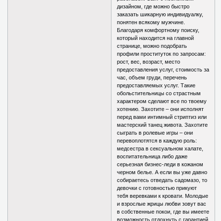
дизайном, где можно быстро
заказать шикарную индивидуалку,
понятен всякому мужчине.
Благодаря комфортному поиску,
который находится на главной
странице, можно подобрать
профили проституток по запросам:
рост, вес, возраст, место
предоставления услуг, стоимость за
час, объем груди, перечень
предоставляемых услуг. Такие
обольстительницы со страстным
характером сделают все по твоему
хотению. Захотите – они исполнят
перед вами интимный стриптиз или
мастерский танец живота. Захотите
сыграть в ролевые игры – они
перевоплотятся в каждую роль:
медсестра в сексуальном халате,
воспитательница либо даже
серьезная бизнес-леди в кожаном
черном белье. А если вы уже давно
собираетесь отведать садомазо, то
девочки с готовностью прикуют
тебя веревками к кровати. Молодые
и взрослые жрицы любви зовут вас
в собственные покои, где вы имеете
возможность отдохнуть с гарантией