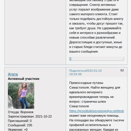
желающим обстановку страсти и
совращения. Спектр интимных
услуг поразит воображение даже
самого матерого клиента. Стоит
только подобрать достойную анкету
и заказать, чтобы досуг прошел так,
как требует душа. Не сдерживайте
себя в интересе к разнообразию и
новым способам развлечений.
Дорогостоящие и доступные, юные
и старые бляди считают минуты до
вашего сообщения.
0
62
Поделиться
2022-01-10
Агата
19:24:39
Активный участник
Превосходные путаны
Севастополя. Найти женщину для
идеального вечернего
времяпровождения теперь не
вопрос: страничка шлюх
Севастополя
https://prostitutkisevastopolya.net/lesbi/
Откуда:
Воронеж
окажет вам неоценимую помощь.
Зарегистрирован
: 2021-10-22
На площадке вы обнаружите тысячи
Приглашений:
0
профилей ослепительных и
Сообщений:
235
Уважение:
+0
раскованных женщин. Каждая из