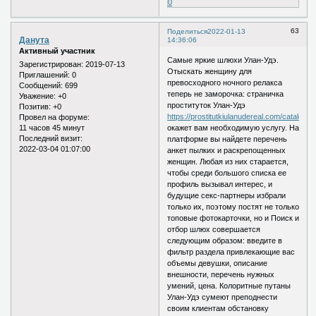
0
63
Поделиться
2022-01-13
Данута
14:36:06
Активный участник
Самые яркие шлюхи Улан-Удэ.
Зарегистрирован
: 2019-07-13
Отыскать женщину для
Приглашений:
0
превосходного ночного релакса
Сообщений:
699
теперь не заморочка: страничка
Уважение:
+0
проституток Улан-Удэ
Позитив:
+0
https://prostitutkiulanudereal.com/catalog/s
Провел на форуме:
11 часов 45 минут
окажет вам необходимую услугу. На
Последний визит:
платформе вы найдете перечень
2022-03-04 01:07:00
анкет пылких и раскрепощенных
женщин. Любая из них старается,
чтобы среди большого списка ее
профиль вызывал интерес, и
будущие секс-партнеры избрали
только их, поэтому постят не только
топовые фотокарточки, но и Поиск и
отбор шлюх совершается
следующим образом: введите в
фильтр раздела привлекающие вас
объемы девушки, описание
внешности, перечень нужных
умений, цена. Колоритные путаны
Улан-Удэ сумеют преподнести
своим клиентам обстановку