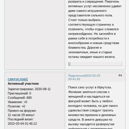
разврата и совращения. Перечень
интимных услуг несомненно удивит
даже самого искушенного
представителя сильного пола.
Стоит только выбрать
соответствующую страничку и
позвонить, чтобы отдых сложился
непревзойденно. Не загоняйте в
рамки себя в потребности к
многообразию и новым средствам
блаженства. Дорогие и
экономичные, юные и старые
путаны ожидают вашего визита.
0
64
Поделиться
2022-02-20
святослав1
20:41:02
Активный участник
Поиск секс-услуг в Иркутска.
Зарегистрирован
: 2020-08-11
Желание заняться сексом с
Приглашений:
0
женщиной и насладиться ее
Сообщений:
680
фигурой может быть у любого
Уважение:
+0
молодого человека, но для такого
Позитив:
+0
удовольствия следует тратить
Провел на форуме:
11 часов 29 минут
множество времени и денежных
Последний визит:
средств. В анкете девушки по
2022-03-04 01:46:12
вызову находится развернутая
информация с проверенными