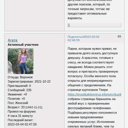
другим поиском, который, по
точным запросам, тотчас же
предоставит оптимальные
варианты.
0
65
Поделиться
2022-03-04
Агата
02:46:55
Активный участник
Парни, которым нужен приват, не
привыкли долго искать доступную
девушку. А красотки, готовые к
сексу, не всегда соответствуют
ожиданию. Можно решить этот
вопрос и пригласить проверенную
потаскуху. Особы женского пола
Откуда:
Воронеж
открыты для непринужденного
Зарегистрирован
: 2021-10-22
общения с продолжением. На
Приглашений:
0
странице куртизанок Твери
Сообщений:
235
Уважение:
+0
https://prostitutkitverirus.info/serv/kunilingu
Позитив:
+0
собраны страницы барышень на
Пол:
Женский
любой вкус с проверенными
Возраст:
33
[1992-11-21]
фотографиямии телефонами.
Провел на форуме:
Подборка регулярно пополняется
4 часа 31 минуту
новыми предложениями
Последний визит:
откровенных услуг. Исполнение
2022-03-04 02:47:26
смелых желаний ближе, чем ты