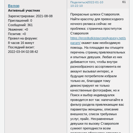
61
Поделиться
2022-01-10
Велор
10:22:10
Активный участник
Прекрасные шлюхи Ставрополя.
Зарегистрирован
: 2021-08-08
Найти красотку для превосходного
Приглашений:
0
ночного релакса сейчас не
Сообщений:
361
проблема: страничка проституток
Уважение:
+0
Ставрополя
Позитив:
+0
https://prostitutkistavropolyasexy.net/seme
Провел на форуме:
8 часов 16 минут
param/
окажет вам необходимую
Последний визит:
помощь. На площадке вы отыщите
2022-03-04 02:08:42
перечень страниц привлекательных
и опытных девушек. Любая из них
добивается того, чтобы внутри
разнообразного ассортимента ее
аккаунт вызывал интерес, и
будущие потребители избрали
только их, благодаря тому
демонстрируют не только
качественные фотографии, но и
Поиск и выбор индивидуалок
проводится вот так: напечатайте в
фильтр раздела привлекающие вас
параметры женщины, описание
внешности, список требуемых
услуг, прайс. Несравненные
девушки по вызову Ставрополя
сумеют преподнести всем