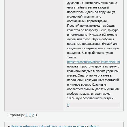
думаешь. С ними возможно все, о
чем в тайне мечтает каждый
посетитель. Здесь за пару минут
можно найти цыпочку с
обожаемыми параметрами.
Простой поиск поможет выбрать
красоток по возрасту, цене, фигуре
и пожеланиям. Никаких обломов с
липовыми фото. Здесь собраны
реальные предложения блядей для
свидания в квартире или с выездом
на адрес. Быстрый поиск путан
Твери
https://prostitutkitverirus.info/serv/kunilingu
поможет просто устроить встречу с
красивой блядью в любом удобном
месте. Она точно не откажет в
исполнении сексуальных фантазий
в нужное время. Красивые
обольстительницы дарят мужчинам
любовь и ласку, и гарантируют
100%-ную безопасность встреч.
0
Страница:
«
1
2
3
»
Форум общения, общайтесь на разные темы
»
Игры