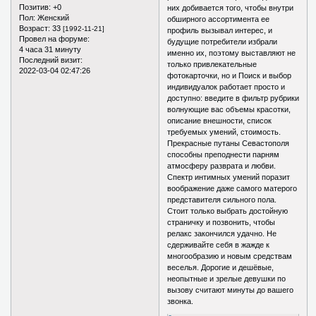
Позитив:
+0
них добивается того, чтобы внутри
Пол:
Женский
обширного ассортимента ее
Возраст:
33
[1992-11-21]
профиль вызывал интерес, и
Провел на форуме:
будущие потребители избрали
4 часа 31 минуту
именно их, поэтому выставляют не
Последний визит:
только привлекательные
2022-03-04 02:47:26
фотокарточки, но и Поиск и выбор
индивидуалок работает просто и
доступно: введите в фильтр рубрики
волнующие вас объемы красотки,
описание внешности, список
требуемых умений, стоимость.
Прекрасные путаны Севастополя
способны преподнести парням
атмосферу разврата и любви.
Спектр интимных умений поразит
воображение даже самого матерого
представителя сильного пола.
Стоит только выбрать достойную
страничку и позвонить, чтобы
релакс закончился удачно. Не
сдерживайте себя в жажде к
многообразию и новым средствам
веселья. Дорогие и дешёвые,
неопытные и зрелые девушки по
вызову считают минуты до вашего
звонка.