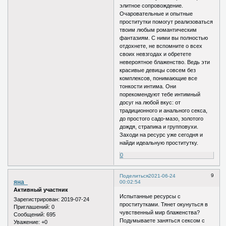
элитное сопровождение.
Очаровательные и опытные
проститутки помогут реализоваться
твоим любым романтическим
фантазиям. С ними вы полностью
отдохнете, не вспомните о всех
своих невзгодах и обретете
невероятное блаженство. Ведь эти
красивые девицы совсем без
комплексов, понимающие все
тонкости интима. Они
порекомендуют тебе интимный
досуг на любой вкус: от
традиционного и анального секса,
до простого садо-мазо, золотого
дождя, страпика и групповухи.
Заходи на ресурс уже сегодня и
найди идеальную проститутку.
0
9
Поделиться
2021-06-24
яна_
00:02:54
Активный участник
Испытанные ресурсы с
Зарегистрирован
: 2019-07-24
проститутками. Тянет окунуться в
Приглашений:
0
чувственный мир блаженства?
Сообщений:
695
Подумываете заняться сексом с
Уважение:
+0