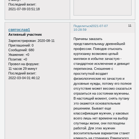
Последний визит:
2021-07-09 03:51:18
11
Поделиться
2021-07-07
святослав1
10:28:59
Активный участник
Причины заказать
Зарегистрирован
: 2020-08-11
представительницу древнейшей
Приглашений:
0
профессии. Поводов отыскать
Сообщений:
680
куртизанку возможно целый
Уважение:
+0
миллион в избытке зачастую -
Позитив:
+0
стандартное исключение и девицит
Провел на форуме:
11 часов 29 минут
перепихона. Сношение с
Последний визит:
проституткой воздает
2022-03-04 01:46:12
физиологические но зачастую и
духовные нужды, потому его полное
отсутствие может весомо сказаться
отразиться на состоянии мужчины.
В настоящий момент, снять путану
это окажется основательным
решением. Бывает еще
классификация мужчин, у каковых
всего лишь нет времени на выбор
спутницы жизни, они поглощены
работой. Для этих мужчин
восхитительным вариантом станет
кликнуть на страничку Раменского