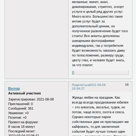
желанные: минет, анал,
доминирование, стриптиз, эскорт
услуги и целый ряд других услуг.
Много всего. Большинство таких
интим услуг будет за
дополнительный ценник, но
полученное развлечение будет того
стоить! Все анкеты дополнены
шикарными фотографиями
индивидуалок, так у потребителя
будет возможность заказать даму
по телосложению, размеру груди,
цвету глаз, и человек будет знать,
за что платит.
0
16
Поделиться
2021-09-29
Велор
20:34:27
Активный участник
Жрицы любви на праздник. Как
Зарегистрирован
: 2021-08-08
всегда всегда празднование юбилея
Приглашений:
0
– это алкоголь, веселье, гудеж, но
Сообщений:
361
потом, чаще всего, охота и секса.
Уважение:
+0
Однако некоторые парни
Позитив:
+0
собственных дам не приглашают им
Провел на форуме:
8 часов 16 минут
кайфовать, то для заключения
Последний визит:
события будет лучше только один
2022-03-04 02:08:42