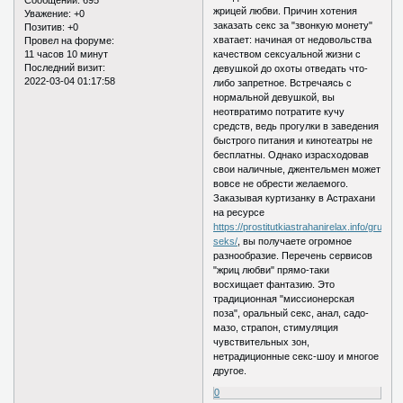
жрицей любви. Причин хотения
Уважение:
+0
заказать секс за "звонкую монету"
Позитив:
+0
хватает: начиная от недовольства
Провел на форуме:
11 часов 10 минут
качеством сексуальной жизни с
Последний визит:
девушкой до охоты отведать что-
2022-03-04 01:17:58
либо запретное. Встречаясь с
нормальной девушкой, вы
неотвратимо потратите кучу
средств, ведь прогулки в заведения
быстрого питания и кинотеатры не
бесплатны. Однако израсходовав
свои наличные, джентельмен может
вовсе не обрести желаемого.
Заказывая куртизанку в Астрахани
на ресурсе
https://prostitutkiastrahanirelax.info/gruppo
seks/
, вы получаете огромное
разнообразие. Перечень сервисов
"жриц любви" прямо-таки
восхищает фантазию. Это
традиционная "миссионерская
поза", оральный секс, анал, садо-
мазо, страпон, стимуляция
чувствительных зон,
нетрадиционные секс-шоу и многое
другое.
0