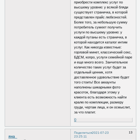
приобрести комплекс услуг по
высшему уровню: у всякой бляди
существует страничка, в которой
представлен прайс любезностей.
Более того, за небольшую сумму
потребитель сумеет получить
услуги по высшему уровню: у
каждой путаны есть страничка, в
которой находится каталог интим
услуг. Как никогда известные:
горловой минет, классический секс,
БДСМ, копро, услуги семейной паре
и еще много всего. Занчительное
количество таких услуг будет за
отдельный ценник, хотя
доставленное удовольствие будет
того стоить! Все аккаунты
наполнены шикарными фото
красоток, благодаря этому у
клиента есть возможность найти
кралю по комплекции, размеру
груди, чертам лица, и он осмыслит,
за что платит.
0
13
Поделиться
2021-07-23
яна_
23:25:11