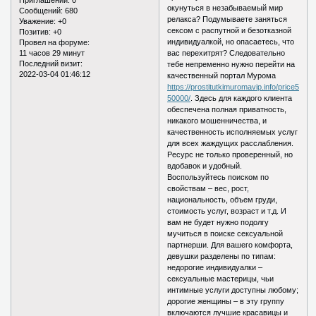
окунуться в незабываемый мир
Сообщений:
680
релакса? Подумываете заняться
Уважение:
+0
сексом с распутной и безотказной
Позитив:
+0
индивидуалкой, но опасаетесь, что
Провел на форуме:
11 часов 29 минут
вас перехитрят? Следовательно
Последний визит:
тебе непременно нужно перейти на
2022-03-04 01:46:12
качественный портал Мурома
https://prostitutkimuromavip.info/price5000-
50000/
. Здесь для каждого клиента
обеспечена полная приватность,
никакого мошенничества, и
качественность исполняемых услуг
для всех жаждущих расслабления.
Ресурс не только проверенный, но
вдобавок и удобный.
Воспользуйтесь поиском по
свойствам – вес, рост,
национальность, объем груди,
стоимость услуг, возраст и т.д. И
вам не будет нужно подолгу
мучиться в поиске сексуальной
партнерши. Для вашего комфорта,
девушки разделены по типам:
недорогие индивидуалки –
сексуальные мастерицы, чьи
интимные услуги доступны любому;
дорогие женщины – в эту группу
включаются лучшие красавицы и