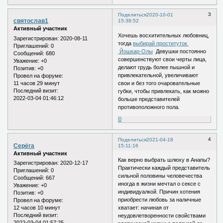
3
Поделиться
2020-10-01
святослав1
15:38:52
Активный участник
Хочешь восхитительных любовниц,
Зарегистрирован
: 2020-08-11
тогда
выбирай проституток
Приглашений:
0
Йошкар-Олы
Девушки постоянно
Сообщений:
680
совершенствуют свои черты лица,
Уважение:
+0
делают грудь более пышной и
Позитив:
+0
привлекательной, увеличивают
Провел на форуме:
11 часов 29 минут
свои и без того очаровательные
Последний визит:
губки, чтобы привлекать, как можно
2022-03-04 01:46:12
больше представителей
противоположного пола.
0
4
Поделиться
2021-04-18
Серёга
15:11:16
Активный участник
Как верно выбрать шлюху в Анапы?
Зарегистрирован
: 2020-12-17
Практически каждый представитель
Приглашений:
0
сильной половины человечества
Сообщений:
667
иногда в жизни мечтал о сексе с
Уважение:
+0
индивидуалкой. Причин хотения
Позитив:
+0
приобрести любовь за наличные
Провел на форуме:
12 часов 10 минут
хватает: начиная от
Последний визит:
неудовлетворенности свойствами
2022-03-04 01:57:25