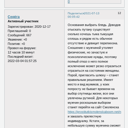
0
12
Поделиться
2021-07-13
Серёга
00:05:42
Активный участник
Основания выбрать блядь. Доводов
Зарегистрирован
: 2020-12-17
отыскать путану существует
Приглашений:
0
сколько хочешь тьма тьмущая
Сообщений:
667
сплошь и рядом есть обычное
Уважение:
+0
отсутствие и девицит перепихона.
Позитив:
+0
Сношение с мужчиной утоляет
Провел на форуме:
12 часов 10 минут
физические, но зачастую и
Последний визит:
психологические нужды, поэтому
2022-03-04 01:57:25
полный отказ о него полное
исключение может резко отразиться
отразиться на состоянии женщины.
Порой, пригласить шлюху – станет
правильным решением. Имеет
место и вид мужиков, у коих
попросту не бывает времени на
выбор спутницы жизни, все они
увлечены рутиной. Для некоторых
мужчин роскошным выбором
станет перейти на сайт Смоленска
https://prostitutkismolenskaboom.net/nation
и заказать прелестную
индивидуалку. Кстати, за
небольшую сумму мужчина сможет