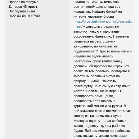
период нет фантастического
Провел на форуме:
11 часов 45 минут
соития, необходима пора все
Последний визит:
исправить. Найдите блядей на
2022-03-04 01:07:00
интернет-портале Кирова
https://prostitutkikirovafun.info/serv/glubokij
minet/
– девушки с радостью
выполнят какую угодно вашу
сокровенную фантазию. Нацелены
решиться на секс с двумя
женщинами, но жена вас не
поддерживает? Просто возьмите и –
найдите не задумываясь
нескольких представительниц
древнейшей профессии и трахните
обеих. Летом реально насладиться
животным половым актом на
природе. Зимой – заказать
проститутку на съемную хату или в
хостел. Если вы не намерены
бронировать помещение,
побаловать себя сексом с
куртизанкой можно и за рулем. В
веб-каталоге можно посмотреть как
молодых, так и опытных путан.
Молодые вдохнут в вас любовь к
жизни, поднимут дух на рабочие
будни. Либо возможно попробовать
с опытными путанами некоторые