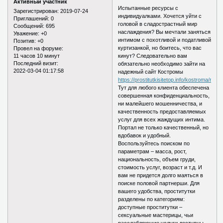
Активный участник
Испытанные ресурсы с
Зарегистрирован
: 2019-07-24
индивидуалками. Хочется уйти с
Приглашений:
0
головой в сладострастный мир
Сообщений:
695
наслаждения? Вы мечтали заняться
Уважение:
+0
интимом с похотливой и податливой
Позитив:
+0
куртизанкой, но боитесь, что вас
Провел на форуме:
11 часов 10 минут
кинут? Следовательно вам
Последний визит:
обязательно необходимо зайти на
2022-03-04 01:17:58
надежный сайт Костромы
https://prostitutkisitetop.info/kostroma/russk
Тут для любого клиента обеспечена
совершенная конфиденциальность,
ни малейшего мошенничества, и
качественность предоставляемых
услуг для всех жаждущих интима.
Портал не только качественный, но
вдобавок и удобный.
Воспользуйтесь поиском по
параметрам – масса, рост,
национальность, объем груди,
стоимость услуг, возраст и т.д. И
вам не придется долго маяться в
поиске половой партнерши. Для
вашего удобства, проститутки
разделены по категориям:
доступные проститутки –
сексуальные мастерицы, чьи