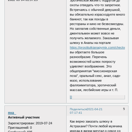
эротической жизни с подругой до
охоты отведать что-то запретное.
Встречаясь с обычной девушкой,
вы обязательно израсходуете много
банкнот, так как походы в
рестораны и кино не безвозмездны.
Но заплатив собственные деньги,
джентельмен может вовсе не
получить желаемого. Заказывая
шлюху в Анапы на портале
https://prostitutkianapymix.com/checked/
,
вы обретаете большое
разнообразие. Перечень
возможностей шлюх попросту
удивляет воображение. Это
общепринятая "миссионерская
поза", оральный секс, анал, садо-
мазо, использование
фаллоимитатора, эротический
массаж, лесбийские игры и т. П.
0
5
Поделиться
2021-04-21
яна_
07:17:41
Активный участник
Как верно заказать шлюху в
Зарегистрирован
: 2019-07-24
Астрахани? Почти любой мужчина
Приглашений:
0
иногда в жизни мечтал о сексе со
Сообщений:
695