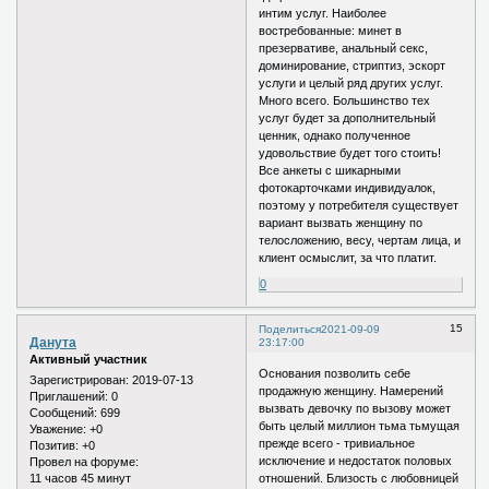
интим услуг. Наиболее
востребованные: минет в
презервативе, анальный секс,
доминирование, стриптиз, эскорт
услуги и целый ряд других услуг.
Много всего. Большинство тех
услуг будет за дополнительный
ценник, однако полученное
удовольствие будет того стоить!
Все анкеты с шикарными
фотокарточками индивидуалок,
поэтому у потребителя существует
вариант вызвать женщину по
телосложению, весу, чертам лица, и
клиент осмыслит, за что платит.
0
15
Поделиться
2021-09-09
Данута
23:17:00
Активный участник
Основания позволить себе
Зарегистрирован
: 2019-07-13
продажную женщину. Намерений
Приглашений:
0
вызвать девочку по вызову может
Сообщений:
699
быть целый миллион тьма тьмущая
Уважение:
+0
прежде всего - тривиальное
Позитив:
+0
исключение и недостаток половых
Провел на форуме:
11 часов 45 минут
отношений. Близость с любовницей