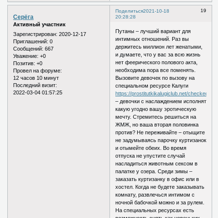
19
Поделиться
2021-10-18
Серёга
20:28:28
Активный участник
Путаны – лучший вариант для
Зарегистрирован
: 2020-12-17
интимных отношений. Раз вы
Приглашений:
0
держитесь миллион лет женатыми,
Сообщений:
667
и думаете, что у вас за всю жизнь
Уважение:
+0
нет феерического полового акта,
Позитив:
+0
необходима пора все поменять.
Провел на форуме:
12 часов 10 минут
Вызовите девочек по вызову на
Последний визит:
специальном ресурсе Калуги
2022-03-04 01:57:25
https://prostitutkikalugiclub.net/checked/
– девочки с наслаждением исполнят
какую угодно вашу эротическую
мечту. Стремитесь решиться на
ЖМЖ, но ваша вторая половинка
против? Не переживайте – отыщите
не задумываясь парочку куртизанок
и отымейте обеих. Во время
отпуска не упустите случай
насладиться животным сексом в
палатке у озера. Среди зимы –
заказать куртизанку в офис или в
хостел. Когда не будете заказывать
комнату, развлечься интимом с
ночной бабочкой можно и за рулем.
На специальных ресурсах есть
возможность снять как новеньких,