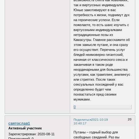
так и виртуозных индивидуалок.
Юные замотивируют в вас
потребность к жизни, поднимут дух
на героические успехи. Если
пожелаете, то есть шанс изучить с
виртуозными индивидуалками
нетрадиционные позы из
Камасутры. Главное расскажите об
этом замысле путане, и она сразу
его осуществит. Перечень услуг
блядей неимоверно гигантский,
начиная от классического секса и
заканчивая в таком роде
неординарными для большинства
услугами, как трамплинг, анилингус
или стриптиз. После таких
сексуальных похождений у вас
определенно будет чем
похвастаться пред своими
мужиками.
0
20
Поделиться
2021-10-19
святослав1
10:40:17
Активный участник
Путаны – годный выбор для
Зарегистрирован
: 2020-08-11
свободных свиданий. Раз вы
Приглашений:
0