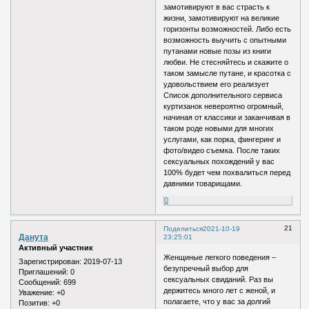
замотивируют в вас страсть к
жизни, замотивируют на великие
горизонты возможностей. Либо есть
возможность выучить с опытными
путанами новые позы из книги
любви. Не стесняйтесь и скажите о
таком замысле путане, и красотка с
удовольствием его реализует
Список дополнительного сервиса
куртизанок невероятно огромный,
начиная от классики и заканчивая в
таком роде новыми для многих
услугами, как порка, фингеринг и
фото/видео съемка. После таких
сексуальных похождений у вас
100% будет чем похвалиться перед
давними товарищами.
0
21
Поделиться
2021-10-19
Данута
23:25:01
Активный участник
Женщиные легкого поведения –
Зарегистрирован
: 2019-07-13
безупречный выбор для
Приглашений:
0
сексуальных свиданий. Раз вы
Сообщений:
699
держитесь много лет с женой, и
Уважение:
+0
полагаете, что у вас за долгий
Позитив:
+0