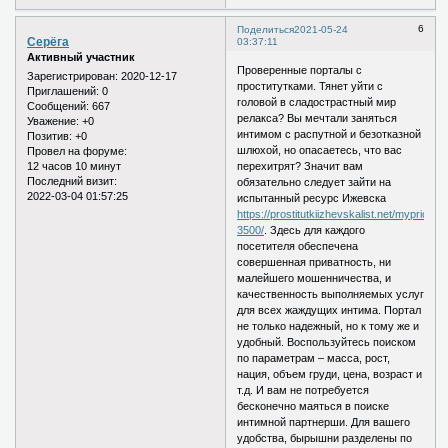
6
Поделиться
2021-05-24
Серёга
03:37:11
Активный участник
Проверенные порталы с
Зарегистрирован
: 2020-12-17
проститутками. Тянет уйти с
Приглашений:
0
головой в сладострастный мир
Сообщений:
667
релакса? Вы мечтали заняться
Уважение:
+0
интимом с распутной и безотказной
Позитив:
+0
шлюхой, но опасаетесь, что вас
Провел на форуме:
12 часов 10 минут
перехитрят? Значит вам
Последний визит:
обязательно следует зайти на
2022-03-04 01:57:25
испытанный ресурс Ижевска
https://prostitutkiizhevskalist.net/myprice/2
3500/
. Здесь для каждого
посетителя обеспечена
совершенная приватность, ни
малейшего мошенничества, и
качественность выполняемых услуг
для всех жаждущих интима. Портал
не только надежный, но к тому же и
удобный. Воспользуйтесь поиском
по параметрам – масса, рост,
нация, объем груди, цена, возраст и
т.д. И вам не потребуется
бесконечно маяться в поиске
интимной партнерши. Для вашего
удобства, бырышни разделены по