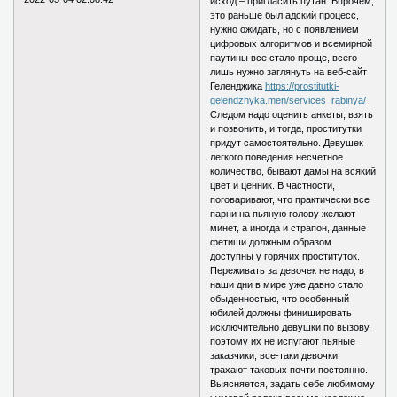
исход – пригласить путан. Впрочем,
это раньше был адский процесс,
нужно ожидать, но с появлением
цифровых алгоритмов и всемирной
паутины все стало проще, всего
лишь нужно заглянуть на веб-сайт
Геленджика
https://prostitutki-
gelendzhyka.men/services_rabinya/
Следом надо оценить анкеты, взять
и позвонить, и тогда, проститутки
придут самостоятельно. Девушек
легкого поведения несчетное
количество, бывают дамы на всякий
цвет и ценник. В частности,
поговаривают, что практически все
парни на пьяную голову желают
минет, а иногда и страпон, данные
фетиши должным образом
доступны у горячих проституток.
Переживать за девочек не надо, в
наши дни в мире уже давно стало
обыденностью, что особенный
юбилей должны финишировать
исключительно девушки по вызову,
поэтому их не испугают пьяные
заказчики, все-таки девочки
трахают таковых почти постоянно.
Выясняется, задать себе любимому