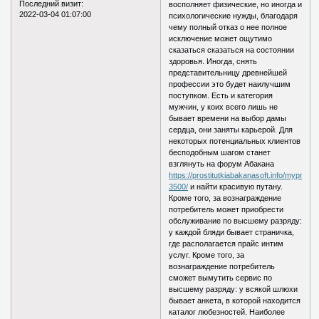
Последний визит:
восполняет физические, но иногда и
2022-03-04 01:07:00
психологические нужды, благодаря
чему полный отказ о нее полное
исключение может ощутимо
сказаться сказаться на состоянии
здоровья. Иногда, снять
представительницу древнейшей
профессии это будет наилучшим
поступком. Есть и категория
мужчин, у коих всего лишь не
бывает времени на выбор дамы
сердца, они заняты карьерой. Для
некоторых потенциальных клиентов
бесподобным шагом станет
взглянуть на форум Абакана
https://prostitutkiabakanasoft.info/myprice/
3500/
и найти красивую путану.
Кроме того, за вознаграждение
потребитель может приобрести
обслуживание по высшему разряду:
у каждой бляди бывает страничка,
где располагается прайс интим
услуг. Кроме того, за
вознаграждение потребитель
сможет вымутить сервис по
высшему разряду: у всякой шлюхи
бывает анкета, в которой находится
каталог любезностей. Наиболее