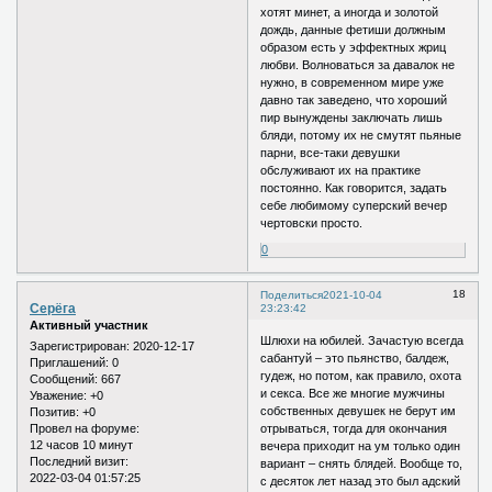
хотят минет, а иногда и золотой
дождь, данные фетиши должным
образом есть у эффектных жриц
любви. Волноваться за давалок не
нужно, в современном мире уже
давно так заведено, что хороший
пир вынуждены заключать лишь
бляди, потому их не смутят пьяные
парни, все-таки девушки
обслуживают их на практике
постоянно. Как говорится, задать
себе любимому суперский вечер
чертовски просто.
0
18
Поделиться
2021-10-04
Серёга
23:23:42
Активный участник
Шлюхи на юбилей. Зачастую всегда
Зарегистрирован
: 2020-12-17
сабантуй – это пьянство, балдеж,
Приглашений:
0
гудеж, но потом, как правило, охота
Сообщений:
667
и секса. Все же многие мужчины
Уважение:
+0
собственных девушек не берут им
Позитив:
+0
отрываться, тогда для окончания
Провел на форуме:
12 часов 10 минут
вечера приходит на ум только один
Последний визит:
вариант – снять блядей. Вообще то,
2022-03-04 01:57:25
с десяток лет назад это был адский