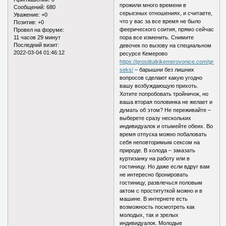
прожили много времени в
Сообщений:
680
серьезных отношениях, и считаете,
Уважение:
+0
что у вас за все время не было
Позитив:
+0
феерического соития, прямо сейчас
Провел на форуме:
11 часов 29 минут
пора все изменить. Снимите
Последний визит:
девочек по вызову на специальном
2022-03-04 01:46:12
ресурсе Кемерово
https://prostitutkikemerovonice.com/grupp
seks/
– барышни без лишних
вопросов сделают какую угодно
вашу возбуждающую прихоть.
Хотите попробовать тройничок, но
ваша вторая половинка не желает и
думать об этом? Не переживайте –
выберете сразу нескольких
индивидуалок и отымейте обеих. Во
время отпуска можно побаловать
себя неповторимым сексом на
природе. В холода – заказать
куртизанку на работу или в
гостиницу. Но даже если вдруг вам
не интересно бронировать
гостиницу, развлечься половым
актом с проституткой можно и в
машине. В интернете есть
возможность посмотреть как
молодых, так и зрелых
индивидуалок. Молодые