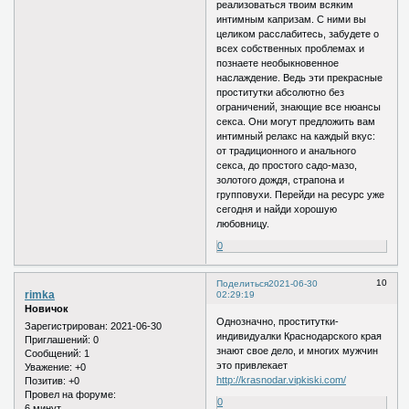
реализоваться твоим всяким
интимным капризам. С ними вы
целиком расслабитесь, забудете о
всех собственных проблемах и
познаете необыкновенное
наслаждение. Ведь эти прекрасные
проститутки абсолютно без
ограничений, знающие все нюансы
секса. Они могут предложить вам
интимный релакс на каждый вкус:
от традиционного и анального
секса, до простого садо-мазо,
золотого дождя, страпона и
групповухи. Перейди на ресурс уже
сегодня и найди хорошую
любовницу.
0
10
Поделиться
2021-06-30
rimka
02:29:19
Новичок
Однозначно, проститутки-
Зарегистрирован
: 2021-06-30
индивидуалки Краснодарского края
Приглашений:
0
знают свое дело, и многих мужчин
Сообщений:
1
это привлекает
Уважение:
+0
http://krasnodar.vipkiski.com/
Позитив:
+0
Провел на форуме:
0
6 минут