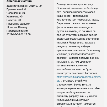
Активный участник
Поводы заказать проститутку.
Зарегистрирован
: 2019-07-24
Оснований позволить себе блядь
Приглашений:
0
есть великое множество масса
Сообщений:
695
чаще всего - тривиальное
Уважение:
+0
исключение или недостаток траха.
Позитив:
+0
Перепихон с жигало восполняет
Провел на форуме:
11 часов 10 минут
физиологические но иногда и
Последний визит:
духовные нужды, из-за этого ее
2022-03-04 01:17:58
полное отсутствие может сильно
сказаться сказаться на состоянии
человека. Чаще всего, заказать
девушку по вызову – будет
правильным решением. Есть и вид
мужиков, у каковых просто нет
времени на поиск подруги, все они
поглощены бытом. Для всех
потенциальных клиентов
волшебным вариантом будет
посмотреть по ссылке Таганрога
https://prostitutkitaganrogainfo.com/myage/
25/
и отыскать стройную
массажистку. Более того, за
вознаграждение заказчик способен
получить обслуживание по
высшему разряду: как и у любой
индивидуалки существует
страничка, в которой находится