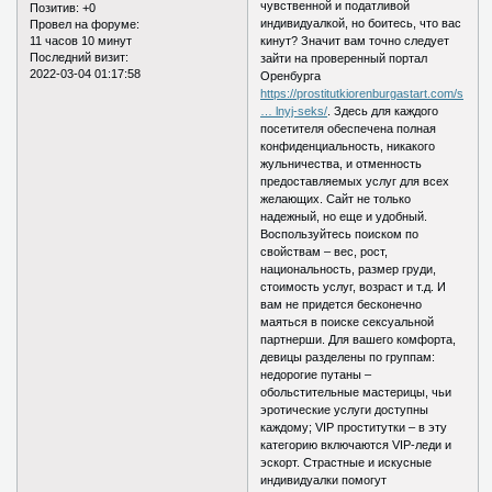
чувственной и податливой
Позитив:
+0
индивидуалкой, но боитесь, что вас
Провел на форуме:
11 часов 10 минут
кинут? Значит вам точно следует
Последний визит:
зайти на проверенный портал
2022-03-04 01:17:58
Оренбурга
https://prostitutkiorenburgastart.com/s
… lnyj-seks/
. Здесь для каждого
посетителя обеспечена полная
конфиденциальность, никакого
жульничества, и отменность
предоставляемых услуг для всех
желающих. Сайт не только
надежный, но еще и удобный.
Воспользуйтесь поиском по
свойствам – вес, рост,
национальность, размер груди,
стоимость услуг, возраст и т.д. И
вам не придется бесконечно
маяться в поиске сексуальной
партнерши. Для вашего комфорта,
девицы разделены по группам:
недорогие путаны –
обольстительные мастерицы, чьи
эротические услуги доступны
каждому; VIP проститутки – в эту
категорию включаются VIP-леди и
эскорт. Страстные и искусные
индивидуалки помогут