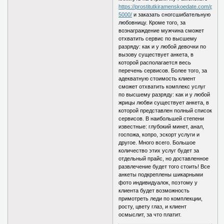
https://prostitutkiramenskoedate.com/price
5000/
и заказать сногсшибательную
любовницу. Кроме того, за
вознаграждение мужчина сможет
отхватить сервис по высшему
разряду: как и у любой девочки по
вызову существует анкета, в
которой располагается весь
перечень сервисов. Более того, за
адекватную стоимость клиент
сможет отхватить комплекс услуг
по высшему разряду: как и у любой
жрицы любви существует анкета, в
которой представлен полный список
сервисов. В наибольшей степени
известные: глубокий минет, анал,
госпожа, копро, эскорт услуги и
другое. Много всего. Большое
количество этих услуг будет за
отдельный прайс, но доставленное
развлечение будет того стоить! Все
анкеты подкреплены шикарными
фото индивидуалок, поэтому у
клиента будет возможность
примотреть леди по комплекции,
росту, цвету глаз, и клиент
осмыслит, за что платит.