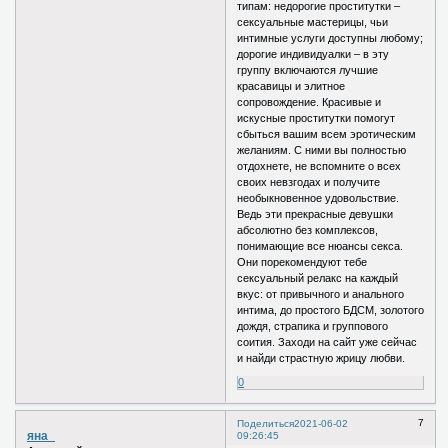
типам: недорогие проститутки –
сексуальные мастерицы, чьи
интимные услуги доступны любому;
дорогие индивидуалки – в эту
группу включаются лучшие
красавицы и элитное
сопровождение. Красивые и
искусные проститутки помогут
сбыться вашим всем эротическим
желаниям. С ними вы полностью
отдохнете, не вспомните о всех
своих невзгодах и получите
необыкновенное удовольствие.
Ведь эти прекрасные девушки
абсолютно без комплексов,
понимающие все нюансы секса.
Они порекомендуют тебе
сексуальный релакс на каждый
вкус: от привычного и анального
интима, до простого БДСМ, золотого
дождя, страпика и группового
соития. Заходи на сайт уже сейчас
и найди страстную жрицу любви.
0
7
Поделиться
2021-06-02
яна_
09:26:45