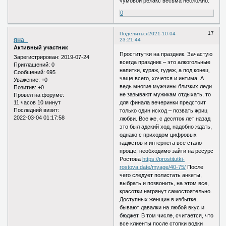
чумовой релакс весьма несложно.
0
17
Поделиться
2021-10-04
яна_
23:21:44
Активный участник
Проститутки на праздник. Зачастую
Зарегистрирован
: 2019-07-24
всегда праздник – это алкогольные
Приглашений:
0
напитки, кураж, гудеж, а под конец,
Сообщений:
695
чаще всего, хочется и интима. А
Уважение:
+0
ведь многие мужчины близких леди
Позитив:
+0
не зазывают мужикам отдыхать, то
Провел на форуме:
11 часов 10 минут
для финала вечеринки предстоит
Последний визит:
только один исход – позвать жриц
2022-03-04 01:17:58
любви. Все же, с десяток лет назад
это был адский ход, надобно ждать,
однако с приходом цифровых
гаджетов и интернета все стало
проще, необходимо зайти на ресурс
Ростова
https://prostitutki-
rostova.date/myage/40-75/
После
чего следует полистать анкеты,
выбрать и позвонить, на этом все,
красотки нагрянут самостоятельно.
Доступных женщин в избытке,
бывают давалки на любой вкус и
бюджет. В том числе, считается, что
все клиенты после стопки водки