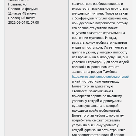
количество в изобилии сплошь и
Позитив:
+0
рядом есть тривиальное отсутствие
Провел на форуме:
11 часов 45 минут
или девицит интима. Половая связь
Последний визит:
с бойфрендом утоляет физические,
2022-03-04 01:07:00
но и духовные потребности, потому
его полное отсутствие может
ощутимо сказаться отразиться на
состоянии мужчины. Иногда,
вызвать жрицу любви это является
мудрым поступком. Имеет место и
группа мужчин, у которых попросту
нет времени на выбор девушки, они
увлечены карьерой. Для всех людей
волшебным решением станет
залететь на ресурс Тамбова
https://prostitutkitambovanice.com/nation/r
и найти страстную минетчицу.
Более того, за адекватную
стоимость заказчик может
приобрести сервис по высшему
уровню: у каждой индивидуалки
существует анкета, в которой
находится прайс любезностей.
Более того, за небольшую сумму
потребитель сможет отхватить
услуги по высшему уровню: у
каждой куртизанки есть страничка,
где располагается полный список