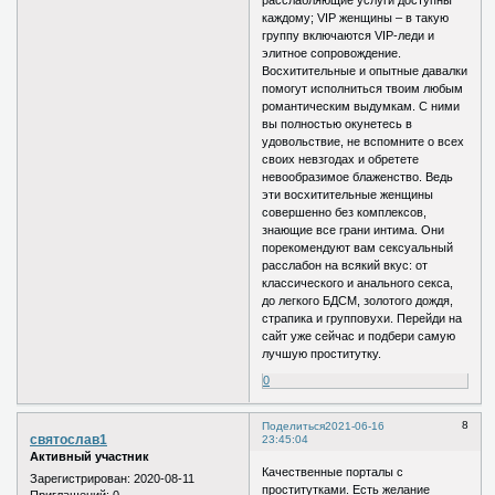
расслабляющие услуги доступны
каждому; VIP женщины – в такую
группу включаются VIP-леди и
элитное сопровождение.
Восхитительные и опытные давалки
помогут исполниться твоим любым
романтическим выдумкам. С ними
вы полностью окунетесь в
удовольствие, не вспомните о всех
своих невзгодах и обретете
невообразимое блаженство. Ведь
эти восхитительные женщины
совершенно без комплексов,
знающие все грани интима. Они
порекомендуют вам сексуальный
расслабон на всякий вкус: от
классического и анального секса,
до легкого БДСМ, золотого дождя,
страпика и групповухи. Перейди на
сайт уже сейчас и подбери самую
лучшую проститутку.
0
8
Поделиться
2021-06-16
святослав1
23:45:04
Активный участник
Качественные порталы с
Зарегистрирован
: 2020-08-11
проститутками. Есть желание
Приглашений:
0