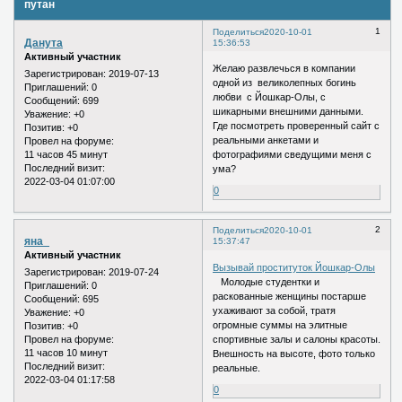
путан
1
Поделиться
2020-10-01
Данута
15:36:53
Активный участник
Желаю развлечься в компании
Зарегистрирован
: 2019-07-13
одной из великолепных богинь
Приглашений:
0
любви с Йошкар-Олы, с
Сообщений:
699
шикарными внешними данными.
Уважение:
+0
Где посмотреть проверенный сайт с
Позитив:
+0
реальными анкетами и
Провел на форуме:
11 часов 45 минут
фотографиями сведущими меня с
Последний визит:
ума?
2022-03-04 01:07:00
0
2
Поделиться
2020-10-01
яна_
15:37:47
Активный участник
Вызывай проституток Йошкар-Олы
Зарегистрирован
: 2019-07-24
Молодые студентки и
Приглашений:
0
раскованные женщины постарше
Сообщений:
695
ухаживают за собой, тратя
Уважение:
+0
огромные суммы на элитные
Позитив:
+0
спортивные залы и салоны красоты.
Провел на форуме:
11 часов 10 минут
Внешность на высоте, фото только
Последний визит:
реальные.
2022-03-04 01:17:58
0