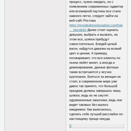
процесс, нужно ожидать, но с
появлением современных гаджетов
или всемирной паутины все стало
намного легче, следует зайти на
веб-сайт Ростова
https://prostitutkirostovadear.com/hair
… blondinki/
Далее стоит оценить
девушек, выбрать и вызвать, на
этом все, шлюхи прибудут
самостоятельно. Блядей целый
вагон, найдутся давалки на всякий
цвет и ценник. К примеру,
поговаривают, что все клиенты по
пьяни любят минет, а иногда и
доминирование, данные фетиши
также встречаются у жгучих
куртизанок. Бояться за женщин не
стоит, в современном мире уже
давно так принято, что большой
праздник должны завершать лишь
шлюхи, ведь их не смутят
одурманенные заказчики, ведь они
видят таковых без малого
ежедневно. Как выяснилось,
сделать себе лучший расслабон по-
настоящему проще некуда.
0