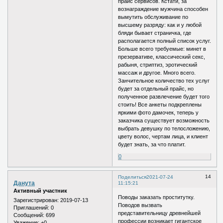
прайс сервисов. Кстати, за
вознаграждение мужчина способен
вымутить обслуживание по
высшему разряду: как и у любой
бляди бывает страничка, где
располагается полный список услуг.
Больше всего требуемые: минет в
презервативе, классический секс,
рабыня, стриптиз, эротический
массаж и другое. Много всего.
Занчительное количество тех услуг
будет за отдельный прайс, но
полученное развлечение будет того
стоить! Все анкеты подкреплены
яркими фото дамочек, теперь у
заказчика существует возможность
выбрать девушку по телосложению,
цвету волос, чертам лица, и клиент
будет знать, за что платит.
0
14
Поделиться
2021-07-24
Данута
11:15:21
Активный участник
Поводы заказать проститутку.
Зарегистрирован
: 2019-07-13
Поводов вызвать
Приглашений:
0
представительницу древнейшей
Сообщений:
699
профессии возникает гигантское
Уважение:
+0