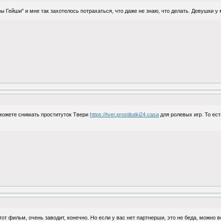
ейши" и мне так захотелось потрахаться, что даже не знаю, что делать. Девушки у ме
ы можете снимать проституток Твери
https://tver.prostitutki24.casa
для ролевых игр. То ест
от фильм, очень заводит, конечно. Но если у вас нет партнерши, это не беда, можно 