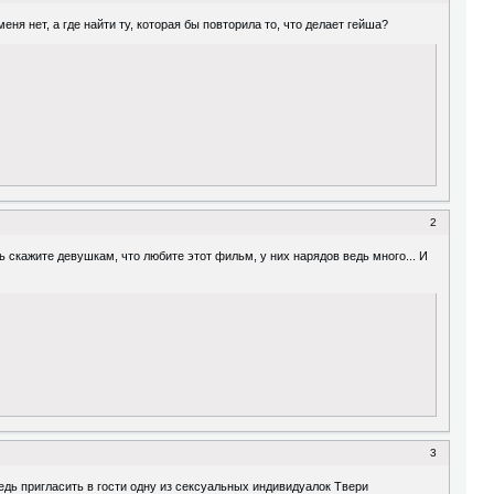
ня нет, а где найти ту, которая бы повторила то, что делает гейша?
2
ь скажите девушкам, что любите этот фильм, у них нарядов ведь много... И
3
ведь пригласить в гости одну из сексуальных индивидуалок Твери