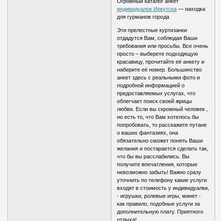
Огромный каталог анкет
индивидуалок Иркутска
— находка
для гурманов города
Эти прелестные куртизанки
отдадутся Вам, соблюдая Ваши
требования или просьбы. Все очень
просто – выберете подходящую
красавицу, прочитайте её анкету и
наберите её номер. Большинство
анкет здесь с реальными фото и
подробной информацией о
предоставляемых услугах, что
облегчает поиск своей жрицы
любви. Если вы скромный человек ,
но есть то, что Вам хотелось бы
попробовать, то расскажите путане
о ваших фантазиях, она
обязательно сможет понять Ваши
желания и постарается сделать так,
что бы вы расслабились. Вы
получите впечатления, которые
невозможно забыть! Важно сразу
уточнить по телефону какие услуги
входят в стоимость у индивидуалки,
- игрушки, ролевые игры, минет -
как правило, подобные услуги за
дополнительную плату. Приятного
отдыха!