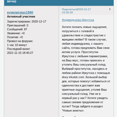
вечер
1
Поделиться
2020-12-17
evgenprotas1990
23:36:28
Активный участник
Индивидуалки Иркутска
Зарегистрирован
: 2020-12-17
Приглашений:
0
Хотите познать новые ощущения,
Сообщений:
87
погрузиться с головой в
Уважение:
+0
удовольствие и сладострастие с
Позитив:
+0
жрицами любви? В таком случае,
Провел на форуме:
любая индивидуалка, с нашего
1 час 10 минут
сайта, готова предложить Вам свои
Последний визит:
интим-услуги. Проститутки
2021-11-15 18:40:27
Иркутска с любыми параметрами,
на Ваш вкус, готовы приехать и
утолить Ваш сексуальный голод.
Выбирай проституток, находясь в
любом районе Иркутска с помощью
doxy-irkutsk.com. Большой выбор
дев, которые помогут избавиться от
одиночества и доставят вам
приятные ощущения, утолив Ваш
сексуальный голод. Уже не в
первый раз у нас? Хотите увидеть
самые свежие предложения от
путан? Тогда зайдите в раздел
"Новые анкеты».