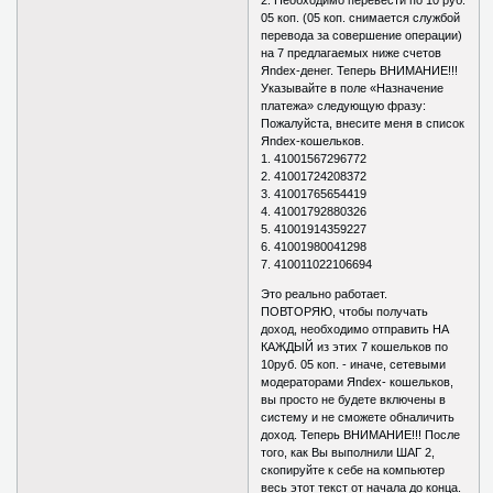
2. Необходимо перевести по 10 руб.
05 коп. (05 коп. снимается службой
перевода за совершение операции)
на 7 предлагаемых ниже счетов
Яndex-денег. Теперь ВНИМАНИЕ!!!
Указывайте в поле «Назначение
платежа» следующую фразу:
Пожалуйста, внесите меня в список
Яndex-кошельков.
1. 41001567296772
2. 41001724208372
3. 41001765654419
4. 41001792880326
5. 41001914359227
6. 41001980041298
7. 410011022106694
Это реально работает.
ПОВТОРЯЮ, чтобы получать
доход, необходимо отправить НА
КАЖДЫЙ из этих 7 кошельков по
10руб. 05 коп. - иначе, сетевыми
модераторами Яndex- кошельков,
вы просто не будете включены в
систему и не сможете обналичить
доход. Теперь ВНИМАНИЕ!!! После
того, как Вы выполнили ШАГ 2,
скопируйте к себе на компьютер
весь этот текст от начала до конца.