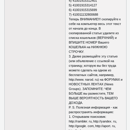
4) 41001915312401
5) 41001915314127
6) 41001915315699
7) 410011132800688
Теперь ВНИМАНИЕ!!! скопируйте к
себе на компьютер весь этот текст
от начала до конца. В
скопированной статье удалите из
списка кошельков (ВЕРХНИЙ) и
ВПИШИТЕ НОМЕР Вашего
КОШЕЛЬКА на НИЖНЮЮ
СТРОЧКУ.
3. Далее размещайте эту статью
(или объявление с ссылкой на
страницу‚ которую вы без труда
можете сделать на одном из
бесплатных сайтов‚ например‚
http://www. narod. ru) на ФОРУМАХ и
НОВОСТНЫХ ЛЕНТАХ (News
Groups). ЗАПОМНИТЕ: ЧЕМ
БОЛЬШЕ вы разместите‚ ТЕМ
ВЫШЕ ВЕРОЯТНОСТЬ ВАШЕГО
ДОХОДА.
P. S. Полезная информация - как
распространять информацию:
1. Открываем поисковик:
http://rambler. ru‚ http://yandex. ru‚
http://google. com‚ http://aport. ru‚