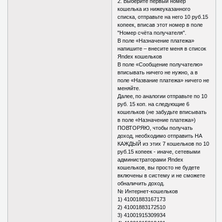
2. Выберите первый номер
кошелька из нижеуказанного
списка, отправьте на него 10 руб.15
копеек, вписав этот номер в поле
"Номер счёта получателя".
В поле «Назначение платежа»
напишите – внесите меня в список
Яndex кошельков
В поле «Сообщение получателю»
вписывать ничего не нужно, а в
поле «Название платежа» ничего не
меняйте.
Далее‚ по аналогии отправьте по 10
руб. 15 коп. на следующие 6
кошельков (не забудьте вписывать
в поле «Назначение платежа»)
ПОВТОРЯЮ, чтобы получать
доход, необходимо отправить НА
КАЖДЫЙ из этих 7 кошельков по 10
руб.15 копеек - иначе, сетевыми
администраторами Яndex
кошельков, вы просто не будете
включены в систему и не сможете
обналичить доход.
№ Интернет-кошельков
1) 41001883167173
2) 41001883172510
3) 41001915309934