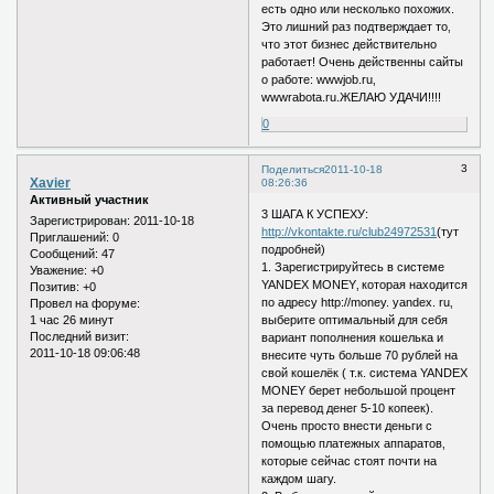
есть одно или несколько похожих.
Это лишний раз подтверждает то‚
что этот бизнес действительно
работает! Очень действенны сайты
о работе: wwwjob.ru‚
wwwrabota.ru.ЖЕЛАЮ УДАЧИ!!!!
0
3
Поделиться
2011-10-18
Xavier
08:26:36
Активный участник
3 ШАГА К УСПЕХУ:
Зарегистрирован
: 2011-10-18
http://vkontakte.ru/club24972531
(тут
Приглашений:
0
подробней)
Сообщений:
47
1. Зарегистрируйтесь в системе
Уважение:
+0
YANDEX MONEY‚ которая находится
Позитив:
+0
по адресу http://money. yandex. ru‚
Провел на форуме:
1 час 26 минут
выберите оптимальный для себя
Последний визит:
вариант пополнения кошелька и
2011-10-18 09:06:48
внесите чуть больше 70 рублей на
свой кошелёк ( т.к. система YANDEX
MONEY берет небольшой процент
за перевод денег 5-10 копеек).
Очень просто внести деньги с
помощью платежных аппаратов‚
которые сейчас стоят почти на
каждом шагу.