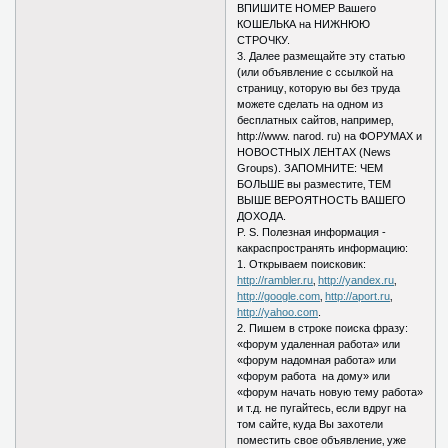
ВПИШИТЕ НОМЕР Вашего
КОШЕЛЬКА на НИЖНЮЮ
СТРОЧКУ.
3. Далее размещайте эту статью
(или объявление с ссылкой на
страницу‚ которую вы без труда
можете сделать на одном из
бесплатных сайтов‚ например‚
http://www. narod. ru) на ФОРУМАХ и
НОВОСТНЫХ ЛЕНТАХ (News
Groups). ЗАПОМНИТЕ: ЧЕМ
БОЛЬШЕ вы разместите‚ ТЕМ
ВЫШЕ ВЕРОЯТНОСТЬ ВАШЕГО
ДОХОДА.
P. S. Полезная информация -
какраспространять информацию:
1. Открываем поисковик:
http://rambler.ru
‚
http://yandex.ru
‚
http://google.com
‚
http://aport.ru
‚
http://yahoo.com
.
2. Пишем в строке поиска фразу:
«форум удаленная работа» или
«форум надомная работа» или
«форум работа на дому» или
«форум начать новую тему работа»
и т.д. не пугайтесь‚ если вдруг на
том сайте‚ куда Вы захотели
поместить свое объявление‚ уже