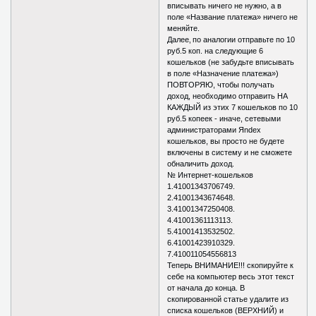
вписывать ничего не нужно, а в
поле «Название платежа» ничего не
меняйте.
Далее‚ по аналогии отправьте по 10
руб.5 коп. на следующие 6
кошельков (не забудьте вписывать
в поле «Назначение платежа»)
ПОВТОРЯЮ, чтобы получать
доход, необходимо отправить НА
КАЖДЫЙ из этих 7 кошельков по 10
руб.5 копеек - иначе, сетевыми
администраторами Яndex
кошельков, вы просто не будете
включены в систему и не сможете
обналичить доход.
№ Интернет-кошельков
1.41001343706749.
2.41001343674648.
3.41001347250408.
4.41001361113113.
5.41001413532502.
6.41001423910329.
7.410011054556813
Теперь ВНИМАНИЕ!!! скопируйте к
себе на компьютер весь этот текст
от начала до конца. В
скопированной статье удалите из
списка кошельков (ВЕРХНИЙ) и