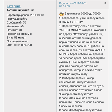
2
Поделиться
2011-10-01
Катарина
02:36:33
Активный участник
Зарплата от 30000 до 70000
Зарегистрирован
: 2011-09-08
Я попробовала, у меня получилось
Приглашений:
0
3 ШАГА К УСПЕХУ:
Сообщений:
70
1. Зарегистрируйтесь в системе
Уважение:
+0
Позитив:
+0
YANDEX MONEY‚ которая находится
Провел на форуме:
по адресу http://money. yandex. ru‚
1 час 55 минут
выберите оптимальный для себя
Последний визит:
вариант пополнения кошелька и
2011-10-01 03:46:28
внесите чуть больше 70 рублей на
свой кошелёк ( т.к.система YANDEX
MONEY берет небольшой процент
за перевод денег 05% переводимой
суммы ). Очень просто внести
деньги с помощью платежных
аппаратов‚ которые сейчас стоят
почти на каждом шагу.
2. Выберите первый номер
кошелька из нижеуказанного
списка, отправьте на него 10 руб.5
копеек, вписав этот номер в поле
"Номер счёта получателя".
В поле «Назначение платежа»
напишите – внесите меня в список
Яndex кошельков
В поле «Сообщение получателю»