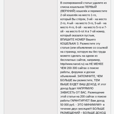
В скопированной статье удалите из
списка кошельков ПЕРВЫЙ
(ВЕРХНИЙ) кошелёк и переместите
2-ой кошелёк на место 1-го,
который Вы стёрли, 3-ий - на место
2-го, 4-ый - на место 3-го, 5-ый - на
место 4-го, 6-ой - на место 5-го и 7-
ой - на место 6-го! А в 7-ой номер,
который оказался пустым,
ВПИШИТЕ НОМЕР Вашего
КОШЕЛЬКА! 3. Разместите эту
статью (или объявление со ссылкой
на страницу, которую вы без труда
можете сделать на одном из
бесплатных сайтов, например,
http//www.narod.ru) на НЕ МЕНЕЕ
ЧЕМ 200-300 сайтах о поиске
работы, форумах и досках
объявлений. ЗАПОМНИТЕ, ЧЕМ
БОЛЬШЕ вы разместите, ТЕМ
ВЫШЕ БУДЕТ ВАШ ДОХОД. И этот
доход будет НАПРЯМУЮ
ЗАВИСЕТЬ ОТ ВАС. Размещение
этой статьи на 200 сайтах о поиске
работы ГАРАНТИРУЕТ Вам доход
50 000 руб. - ЭТО МИНИМУМ!!!- в
течение двух месяцев!!! БОЛЬШЕ
РАЗМЕЩЕНИЙ – БОЛЬШЕ ДОХОД