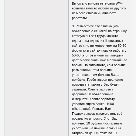
Вы смело вписываете свой WM-
кошелек вместо любого из другого
из моего списка и начинаете
работать!
3. Разместите эту статью (или
объявление с ссылкой на страницу,
которую вы без труда можете
сделать на одном из бесплатных
сайтов), но не менее, чем на 50-60
форумах и сайтах поиска работы .
50-60, это тот минимум, который
даст о себе знать уже в ближайшее
время. Но запомните, чем больше
размещений, тем больше
участников, тем больше Ваша
прибыль. Грубо говоря несложно
подсчитать, какая у Вас будет
зарплата. Хотите зарплату
дворника-50 объявлений в
интернете. Хотите зарплату
управляющего банка- 1000
объявлений! Решать Вам.
Подвоха здесь никакого нет, всё
прозрачно и просто. Я от Вас
получаю 10 рублей и остальные
участники, на чьи кошельки Вы
отправили деньги тоже по 10