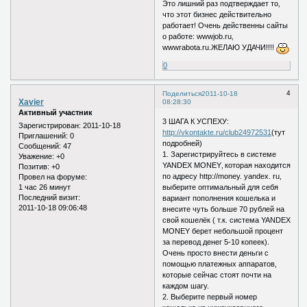
Это лишний раз подтверждает то‚
что этот бизнес действительно
работает! Очень действенны сайты
о работе: wwwjob.ru‚
wwwrabota.ru.ЖЕЛАЮ УДАЧИ!!!!
0
4
Поделиться
2011-10-18
Xavier
08:28:30
Активный участник
3 ШАГА К УСПЕХУ:
Зарегистрирован
: 2011-10-18
http://vkontakte.ru/club24972531
(тут
Приглашений:
0
подробней)
Сообщений:
47
1. Зарегистрируйтесь в системе
Уважение:
+0
YANDEX MONEY‚ которая находится
Позитив:
+0
по адресу http://money. yandex. ru‚
Провел на форуме:
1 час 26 минут
выберите оптимальный для себя
Последний визит:
вариант пополнения кошелька и
2011-10-18 09:06:48
внесите чуть больше 70 рублей на
свой кошелёк ( т.к. система YANDEX
MONEY берет небольшой процент
за перевод денег 5-10 копеек).
Очень просто внести деньги с
помощью платежных аппаратов‚
которые сейчас стоят почти на
каждом шагу.
2. Выберите первый номер