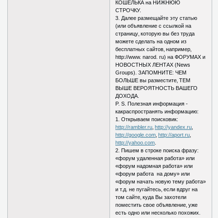
КОШЕЛЬКА на НИЖНЮЮ
СТРОЧКУ.
3. Далее размещайте эту статью
(или объявление с ссылкой на
страницу‚ которую вы без труда
можете сделать на одном из
бесплатных сайтов‚ например‚
http://www. narod. ru) на ФОРУМАХ и
НОВОСТНЫХ ЛЕНТАХ (News
Groups). ЗАПОМНИТЕ: ЧЕМ
БОЛЬШЕ вы разместите‚ ТЕМ
ВЫШЕ ВЕРОЯТНОСТЬ ВАШЕГО
ДОХОДА.
P. S. Полезная информация -
какраспространять информацию:
1. Открываем поисковик:
http://rambler.ru
‚
http://yandex.ru
‚
http://google.com
‚
http://aport.ru
‚
http://yahoo.com
.
2. Пишем в строке поиска фразу:
«форум удаленная работа» или
«форум надомная работа» или
«форум работа на дому» или
«форум начать новую тему работа»
и т.д. не пугайтесь‚ если вдруг на
том сайте‚ куда Вы захотели
поместить свое объявление‚ уже
есть одно или несколько похожих.