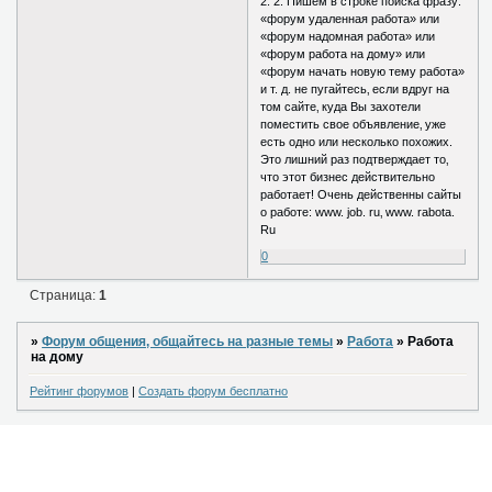
2. 2. Пишем в строке поиска фразу:
«форум удаленная работа» или
«форум надомная работа» или
«форум работа на дому» или
«форум начать новую тему работа»
и т. д. не пугайтесь‚ если вдруг на
том сайте‚ куда Вы захотели
поместить свое объявление‚ уже
есть одно или несколько похожих.
Это лишний раз подтверждает то‚
что этот бизнес действительно
работает! Очень действенны сайты
о работе: www. job. ru‚ www. rabota.
Ru
0
Страница:
1
»
Форум общения, общайтесь на разные темы
»
Работа
»
Работа
на дому
Рейтинг форумов
|
Создать форум бесплатно