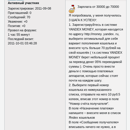
Активный участник
Зарплата от 30000 до 70000
Зарегистрирован
: 2011-09-08
Приглашений:
0
Я попробовала, у меня получилось
Сообщений:
70
3 ШАГА К УСПЕХУ:
Уважение:
+0
1. Зарегистрируйтесь в системе
Позитив:
+0
YANDEX MONEY‚ которая находится
Провел на форуме:
по адресу http://money. yandex. ru‚
1 час 55 минут
выберите оптимальный для себя
Последний визит:
2011-10-01 03:46:28
вариант пополнения кошелька и
внесите чуть больше 70 рублей на
свой кошелёк ( т.к.система YANDEX
MONEY берет небольшой процент
за перевод денег 05% переводимой
суммы ). Очень просто внести
деньги с помощью платежных
аппаратов‚ которые сейчас стоят
почти на каждом шагу.
2. Выберите первый номер
кошелька из нижеуказанного
списка, отправьте на него 10 руб.5
копеек, вписав этот номер в поле
"Номер счёта получателя".
В поле «Назначение платежа»
напишите – внесите меня в список
Яndex кошельков
В поле «Сообщение получателю»
вписывать ничего не нужно, а в