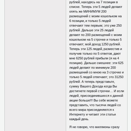
рублей‚ находясь на 7 позиции в
списке. Теперь эти 5 людей делают
опять же МИНИМУМ 200
размещений с моим кошельком на
6 позиции‚ и только 5 людей
отвечают тем первым; это уже 250
рублей. Дальше эти 25 людей
делают по 200 размещений с моим
кошельком на 5 строчке и только 5
отвечают; мой доход 1250 рублей.
Теперь эти 125 людей‚ разместив и
получив только по 5 ответов‚ дают
мне 6250 рублей прибыли (я на 4
позиции). Дальше смешнее: эти 625
людей делают по минимум 200
размещений со мною на 3 строчке и
только 5 людей отвечают; это 31250
рублей. А теперь представьте,
сумму Вашего Дохода когда Вы
достигнете первой строчки… И если
людей, присоединившихся к данной
акции больше!!! Вы себе можете
представить‚ что тысячи людей со
всего мира присоединяются к
Интернету и читают эти статьи
каждый день.
Я не говорю, что миллионы сразу