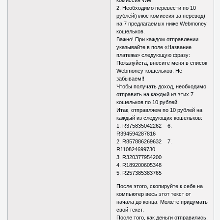
комиссия WM.
2. Необходимо перевести по 10
рублей(плюс комиссия за перевод)
на 7 предлагаемых ниже Webmoney
кошельков.
Важно! При каждом отправлении
указывайте в поле «Название
платежа» следующую фразу:
Пожалуйста, внесите меня в список
Webmoney-кошельков. Не
забываем!!
Чтобы получать доход, необходимо
отправить на каждый из этих 7
кошельков по 10 рублей.
Итак, отправляем по 10 рублей на
каждый из следующих кошельков:
1. R375835042262 6.
R394594287816
2. R857886269632 7.
R110824699730
3. R320377954200
4. R189200605348
5. R257385383765
После этого, скопируйте к себе на
компьютер весь этот текст от
начала до конца. Можете придумать
свой текст.
После того, как деньги отправились,