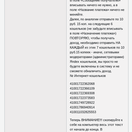
В поле «Сообщение получателю»
вписывать ничего не нужно, а в
поле «Название платежа» ничего не
меняйте.
Далее‚ по аналогии отправьте по 10
руб. 15 коп. на следующие 6
кошельков (не забудьте вписывать
в поле «Назначение платежа»)
ПОВТОРЯЮ, чтобы получать
доход, необходимо отправить НА
КАЖДЫЙ из этих 7 кошельков по 10
руб.15 копеек - иначе, сетевыми
модераторами (администраторами)
Яndex кошельков, вы просто не
будете включены в систему и не
сможете обналичить доход.
№ Интернет-кошельков
41001722362068
41001722366109
41001722369308
41001722373583
41001749728922
41001786940914
410011032825553
Теперь ВНИМАНИЕ!!! скопируйте к
себе на компьютер весь этот текст
от начала до конца. В