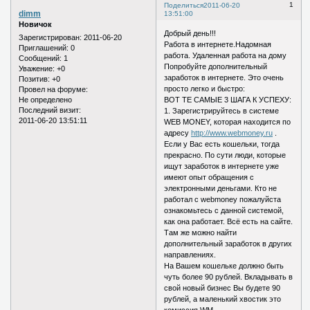
1
Поделиться
2011-06-20
dimm
13:51:00
Новичок
Добрый день!!!
Зарегистрирован
: 2011-06-20
Работа в интернете.Надомная
Приглашений:
0
работа. Удаленная работа на дому
Сообщений:
1
Попробуйте дополнительный
Уважение:
+0
заработок в интернете. Это очень
Позитив:
+0
просто легко и быстро:
Провел на форуме:
Не определено
ВОТ ТЕ САМЫЕ 3 ШАГА К УСПЕХУ:
Последний визит:
1. Зарегистрируйтесь в системе
2011-06-20 13:51:11
WEB MONEY, которая находится по
адресу
http://www.webmoney.ru
.
Если у Вас есть кошельки, тогда
прекрасно. По сути люди, которые
ищут заработок в интернете уже
имеют опыт обращения с
электронными деньгами. Кто не
работал с webmoney пожалуйста
ознакомьтесь с данной системой,
как она работает. Всё есть на сайте.
Там же можно найти
дополнительный заработок в других
направлениях.
На Вашем кошельке должно быть
чуть более 90 рублей. Вкладывать в
свой новый бизнес Вы будете 90
рублей, а маленький хвостик это