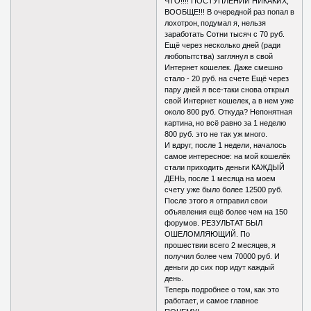
ЧТО!!!! ПОСТУПЛЕНИЙ НИКАКИХ,
ВООБЩЕ!!! В очередной раз попал в
лохотрон‚ подумал я, нельзя
заработать Сотни тысяч с 70 руб.
Ещё через несколько дней (ради
любопытства) заглянул в свой
Интернет кошелек. Даже смешно
стало - 20 руб. на счете Ещё через
пару дней я все-таки снова открыл
свой Интернет кошелек‚ а в нем уже
около 800 руб. Откуда? Непонятная
картина‚ но всё равно за 1 неделю
800 руб. это не так уж много.
И вдруг, после 1 недели, началось
самое интересное: на мой кошелёк
стали приходить деньги КАЖДЫЙ
ДЕНЬ‚ после 1 месяца на моем
счету уже было более 12500 руб.
После этого я отправил свои
объявления ещё более чем на 150
форумов. РЕЗУЛЬТАТ БЫЛ
ОШЕЛОМЛЯЮЩИЙ. По
прошествии всего 2 месяцев‚ я
получил более чем 70000 руб. И
деньги до сих пор идут каждый
день.
Теперь подробнее о том‚ как это
работает‚ и самое главное