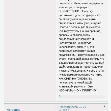
поместить объявление не удалось‚
то повторите операцию
ВНИМАТЕЛЬНО. Проверку
достаточно сделать один раз‚ что
бы Вы научились размещать
объявления. Потом уже не нужно.
Просто в первый раз Вы можете
что-то упустить. Но‚ как правило‚
проблем с размещением
объявлений ни у кого нет. Я
настоятельно не советую
использовать спам‚ т. к. это
подрывает авторитет Ваших
предложений. Первую неделю у Вас
будет небольшой доход‚ потому что
Ваши клиенты будут читать данный
файл‚ создавать интернет кошелек
и класть туда деньги. На всё это им
нужно немного времени. Но потом‚
КАК СНЕГ НА ГОЛОВУ‚ Вы
почувствуете некий такой
«затяжной» результат! Это
НЕОЖИДАННО И ПРИЯТНО!!!
0
3
Поделиться
2011-10-01
Катарина
02:31:54