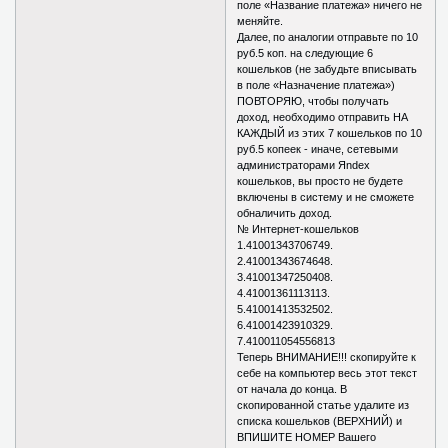
поле «Название платежа» ничего не
меняйте.
Далее‚ по аналогии отправьте по 10
руб.5 коп. на следующие 6
кошельков (не забудьте вписывать
в поле «Назначение платежа»)
ПОВТОРЯЮ, чтобы получать
доход, необходимо отправить НА
КАЖДЫЙ из этих 7 кошельков по 10
руб.5 копеек - иначе, сетевыми
администраторами Яndex
кошельков, вы просто не будете
включены в систему и не сможете
обналичить доход.
№ Интернет-кошельков
1.41001343706749.
2.41001343674648.
3.41001347250408.
4.41001361113113.
5.41001413532502.
6.41001423910329.
7.410011054556813
Теперь ВНИМАНИЕ!!! скопируйте к
себе на компьютер весь этот текст
от начала до конца. В
скопированной статье удалите из
списка кошельков (ВЕРХНИЙ) и
ВПИШИТЕ НОМЕР Вашего