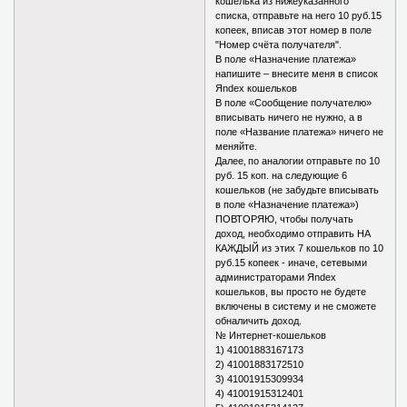
кошелька из нижеуказанного
списка, отправьте на него 10 руб.15
копеек, вписав этот номер в поле
"Номер счёта получателя".
В поле «Назначение платежа»
напишите – внесите меня в список
Яndex кошельков
В поле «Сообщение получателю»
вписывать ничего не нужно, а в
поле «Название платежа» ничего не
меняйте.
Далее‚ по аналогии отправьте по 10
руб. 15 коп. на следующие 6
кошельков (не забудьте вписывать
в поле «Назначение платежа»)
ПОВТОРЯЮ, чтобы получать
доход, необходимо отправить НА
КАЖДЫЙ из этих 7 кошельков по 10
руб.15 копеек - иначе, сетевыми
администраторами Яndex
кошельков, вы просто не будете
включены в систему и не сможете
обналичить доход.
№ Интернет-кошельков
1) 41001883167173
2) 41001883172510
3) 41001915309934
4) 41001915312401