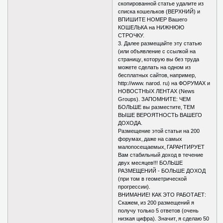
скопированной статье удалите из
списка кошельков (ВЕРХНИЙ) и
ВПИШИТЕ НОМЕР Вашего
КОШЕЛЬКА на НИЖНЮЮ
СТРОЧКУ.
3. Далее размещайте эту статью
(или объявление с ссылкой на
страницу‚ которую вы без труда
можете сделать на одном из
бесплатных сайтов‚ например‚
http://www. narod. ru) на ФОРУМАХ и
НОВОСТНЫХ ЛЕНТАХ (News
Groups). ЗАПОМНИТЕ: ЧЕМ
БОЛЬШЕ вы разместите‚ ТЕМ
ВЫШЕ ВЕРОЯТНОСТЬ ВАШЕГО
ДОХОДА.
Размещение этой статьи на 200
форумах‚ даже на самых
малопосещаемых‚ ГАРАНТИРУЕТ
Вам стабильный доход в течение
двух месяцев!!! БОЛЬШЕ
РАЗМЕЩЕНИЙ - БОЛЬШЕ ДОХОД
(при том в геометрической
прогрессии).
ВНИМАНИЕ! КАК ЭТО РАБОТАЕТ:
Скажем‚ из 200 размещений я
получу только 5 ответов (очень
низкая цифра). Значит‚ я сделаю 50