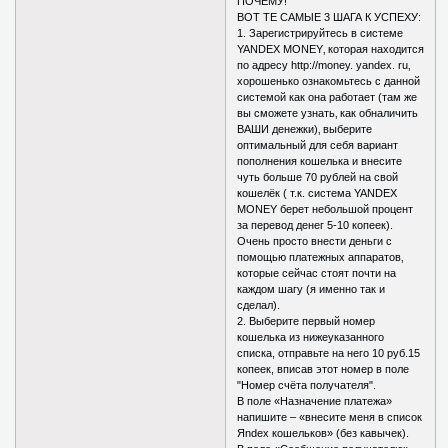
ПОЧЕМУ!
ВОТ ТЕ САМЫЕ 3 ШАГА К УСПЕХУ:
1. Зарегистрируйтесь в системе
YANDEX MONEY‚ которая находится
по адресу http://money. yandex. ru‚
хорошенько ознакомьтесь с данной
системой как она работает (там же
вы сможете узнать‚ как обналичить
ВАШИ денежки)‚ выберите
оптимальный для себя вариант
пополнения кошелька и внесите
чуть больше 70 рублей на свой
кошелёк ( т.к. система YANDEX
MONEY берет небольшой процент
за перевод денег 5-10 копеек).
Очень просто внести деньги с
помощью платежных аппаратов‚
которые сейчас стоят почти на
каждом шагу (я именно так и
сделал).
2. Выберите первый номер
кошелька из нижеуказанного
списка, отправьте на него 10 руб.15
копеек, вписав этот номер в поле
"Номер счёта получателя".
В поле «Назначение платежа»
напишите – «внесите меня в список
Яndex кошельков» (без кавычек).