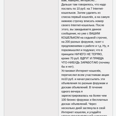
вам, наверно, интересно...
Дальше там говорилось‚ что надо
послать по 10 руб. на 7 Internet-
кошельков. Затем удалить из
списка первый кошелёк, а на самую
нижнюю строчку вписать номер
своего Internet-кошелька. После
этого, вы закидываете данное
сообщение‚ но уже с ВАШИМ
КОШЕЛЬКОМ на седьмой строчке‚
на 200 разных форумов, газет с
предложениями о работе и т.д. Ну‚ я
поразмышлял и подумал‚ что в
принципе НИЧЕГО НЕ ТЕРЯЮ,
кроме 70 руб. ВДРУГ И ПРАВДА
ЧТО-НИБУДЬ ЗАРАБОТАЮ (почему
бы и нет).
Установил Интернет-кошелёк‚
перечислил всем участникам акции
по10 руб. и начал рассылать эти
объявления по разным форумам и
доскам объявлений. В течение
одного вечера я
зарегистрировалась на более чем
100 бизнес-форумах и бесплатных
досках объявлений. Через
несколько дней заглянула в свой
Интернет кошелек‚ и угадайте