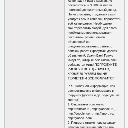
же попадут к вам в карман, но
согласитесь, и 30 000 в месяц
неплохой дополнительный доход.
Но не считайте, что деньги сами
упадут к вам в кошелек, поработать
всё же придется. Необходимо
заинтересовать людей. Для этого
необходимо воспользоваться
рассылкой‚ размещением
объявлений на
специализированных сайтах о
поисках работы‚ форумах‚ досках
объявлений. Удачи Вам! Плохо
живут те‚ которые всю жизнь лишь
собираются жить! ПОПРОБУЙТЕ
РИСКНУТЬ!!! ВЕДЬ НИЧЕГО‚
КРОМЕ 70 РУБЛЕЙ ВЫ НЕ
ТЕРЯЕТЕ!! И ВСЕ ПОЛУЧИТСЯ!
P. S. Полезная информация -как
распространять информацию в
форумах (досках и др. подходящих
местах):
1. Открываем поисковик:
http://rambler. ru‚ http://yandex. ru‚
http://google. com‚ http://aport. ru‚
http://yahoo. com.
2. Пишем в строке поиска фразу:
«форум удаленная работа» или