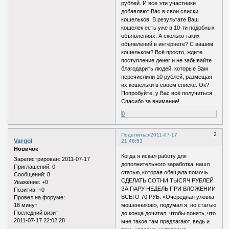
рублей. И все эти участники
добавляют Вас в свои списки
кошельков. В результате Ваш
кошелек есть уже в 10-ти подобных
объявлениях. А сколько таких
объявлений в интернете? С вашим
кошельком? Всё просто, ждите
поступление денег и не забывайте
благодарить людей, которые Вам
перечислили 10 рублей, размещая
их кошельки в своем списке. Ок?
Попробуйте, у Вас всё получиться
Спасибо за внимание!
0
2
Поделиться
2011-07-17
Vargol
21:46:53
Новичок
Когда я искал работу для
Зарегистрирован
: 2011-07-17
дополнительного заработка‚ нашл
Приглашений:
0
статью‚ которая обещала помочь
Сообщений:
8
СДЕЛАТЬ СОТНИ ТЫСЯЧ РУБЛЕЙ
Уважение:
+0
ЗА ПАРУ НЕДЕЛЬ ПРИ ВЛОЖЕНИИ
Позитив:
+0
ВСЕГО 70 РУБ. «Очередная уловка
Провел на форуме:
16 минут
мошенников», подумал я, но статью
Последний визит:
до конца дочитал, чтобы понять‚ что
2011-07-17 22:02:28
мне такое там предлагают‚ ведь и