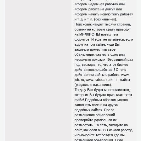
«форум надомная работа» или
«форум работа на дому» или
«форум начать новую тему работа»
и т. д. и т. п. (без кавычек).
Поисковик найдет тысячи страниц‚
ссылки на которые сразу приводят
на МИЛЛИОНЫ новых тем
форумов. И еще: не пугайтесь‚ если
вдруг на том сайте‚ куда Вы
захотели поместить свое
объявление‚ уже есть одно или
несколько похожих. Это лишний раз
подтверждает то‚ что этот бизнес
действительно работает! Очень
действенны сайты о работе: www.
job. ru‚ www. rabota. ru и т. п. сайты
(разделы о вакансиях).
Тогда у Вас будет много клиентов‚
которым Вы будите присылать этот
файл! Подобным образом можно
заполнять поля и на других
подобных сайтах. После
размещения объявлений
проверяйте удалось ли их
разместить. То есть‚ заходите на
сайт‚ как если бы Вы искали работу‚
и выбирайте тот раздел‚ где вы
размещали объявления. Если