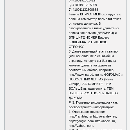
5) 41001915314127
6) 41001915315699
7) 410011132800688
Теперь ВНИМАНИЕ!!! скопируйте к
себе на компьютер весь этот текст
от начала до конца. В
скопированной статье удалите из
списка кошельков (ВЕРХНИЙ) и
ВПИШИТЕ НОМЕР Вашего
КОШЕЛЬКА на НИЖНЮЮ
СТРОЧКУ.
3. Далее размещайте эту статью
(или объявление с ссылкой на
страницу‚ которую вы без труда
можете сделать на одном из
бесплатных сайтов‚ например‚
http://www. narod. ru) на ФОРУМАХ и
НОВОСТНЫХ ЛЕНТАХ (News
Groups). ЗАПОМНИТЕ: ЧЕМ
БОЛЬШЕ вы разместите‚ ТЕМ
ВЫШЕ ВЕРОЯТНОСТЬ ВАШЕГО
ДОХОДА.
P. S. Полезная информация - как
распространять информацию:
1. Открываем поисковик:
http://rambler. ru‚ http://yandex. ru‚
http://google. com‚ http://aport. ru‚
http://yahoo. com.