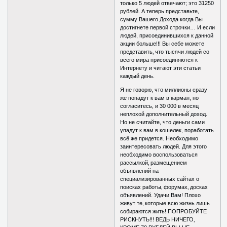
только 5 людей отвечают; это 31250
рублей. А теперь представьте,
сумму Вашего Дохода когда Вы
достигнете первой строчки… И если
людей, присоединившихся к данной
акции больше!!! Вы себе можете
представить‚ что тысячи людей со
всего мира присоединяются к
Интернету и читают эти статьи
каждый день.
Я не говорю, что миллионы сразу
же попадут к вам в карман, но
согласитесь, и 30 000 в месяц
неплохой дополнительный доход.
Но не считайте, что деньги сами
упадут к вам в кошелек, поработать
всё же придется. Необходимо
заинтересовать людей. Для этого
необходимо воспользоваться
рассылкой‚ размещением
объявлений на
специализированных сайтах о
поисках работы‚ форумах‚ досках
объявлений. Удачи Вам! Плохо
живут те‚ которые всю жизнь лишь
собираются жить! ПОПРОБУЙТЕ
РИСКНУТЬ!!! ВЕДЬ НИЧЕГО‚