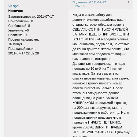
1
Поделиться
2011-07-17
Vargol
21:57:29
Новичок
Когда я искал работу для
Зарегистрирован
: 2011-07-17
дополнительного заработка‚ нашл
Приглашений:
0
статью‚ которая обещала помочь
Сообщений:
8
СДЕЛАТЬ СОТНИ ТЫСЯЧ РУБЛЕЙ
Уважение:
+0
ЗА ПАРУ НЕДЕЛЬ ПРИ ВЛОЖЕНИИ
Позитив:
+0
ВСЕГО 70 РУБ. «Очередная уловка
Провел на форуме:
16 минут
мошенников», подумал я, но статью
Последний визит:
до конца дочитал, чтобы понять‚ что
2011-07-17 22:02:28
мне такое там предлагают‚ ведь и
вам, наверно, интересно...
Дальше там говорилось‚ что надо
послать по 10 руб. на 7 Internet-
кошельков. Затем удалить из
списка первый кошелёк, а на самую
нижнюю строчку вписать номер
своего Internet-кошелька. После
этого, вы закидываете данное
сообщение‚ но уже с ВАШИМ
КОШЕЛЬКОМ на седьмой строчке‚
на 200 разных форумов, газет с
предложениями о работе и т.д. Ну‚ я
поразмышлял и подумал‚ что в
принципе НИЧЕГО НЕ ТЕРЯЮ,
кроме 70 руб. ВДРУГ И ПРАВДА
ЧТО-НИБУДЬ ЗАРАБОТАЮ (почему