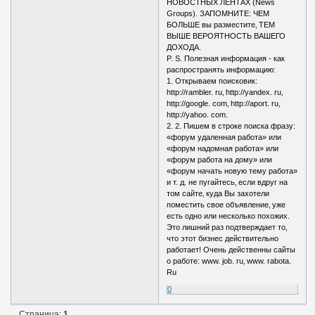
НОВОСТНЫХ ЛЕНТАХ (News
Groups). ЗАПОМНИТЕ: ЧЕМ
БОЛЬШЕ вы разместите‚ ТЕМ
ВЫШЕ ВЕРОЯТНОСТЬ ВАШЕГО
ДОХОДА.
P. S. Полезная информация - как
распространять информацию:
1. Открываем поисковик:
http://rambler. ru‚ http://yandex. ru‚
http://google. com‚ http://aport. ru‚
http://yahoo. com.
2. 2. Пишем в строке поиска фразу:
«форум удаленная работа» или
«форум надомная работа» или
«форум работа на дому» или
«форум начать новую тему работа»
и т. д. не пугайтесь‚ если вдруг на
том сайте‚ куда Вы захотели
поместить свое объявление‚ уже
есть одно или несколько похожих.
Это лишний раз подтверждает то‚
что этот бизнес действительно
работает! Очень действенны сайты
о работе: www. job. ru‚ www. rabota.
Ru
0
Страница:
1