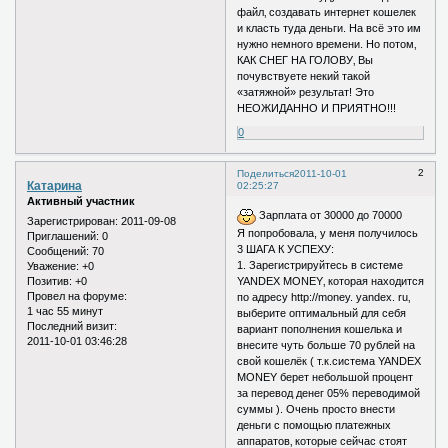
файл‚ создавать интернет кошелек
и класть туда деньги. На всё это им
нужно немного времени. Но потом‚
КАК СНЕГ НА ГОЛОВУ‚ Вы
почувствуете некий такой
«затяжной» результат! Это
НЕОЖИДАННО И ПРИЯТНО!!!
0
2
Поделиться
2011-10-01
Катарина
02:25:27
Активный участник
Зарплата от 30000 до 70000
Зарегистрирован
: 2011-09-08
Я попробовала, у меня получилось
Приглашений:
0
3 ШАГА К УСПЕХУ:
Сообщений:
70
1. Зарегистрируйтесь в системе
Уважение:
+0
Позитив:
+0
YANDEX MONEY‚ которая находится
Провел на форуме:
по адресу http://money. yandex. ru‚
1 час 55 минут
выберите оптимальный для себя
Последний визит:
вариант пополнения кошелька и
2011-10-01 03:46:28
внесите чуть больше 70 рублей на
свой кошелёк ( т.к.система YANDEX
MONEY берет небольшой процент
за перевод денег 05% переводимой
суммы ). Очень просто внести
деньги с помощью платежных
аппаратов‚ которые сейчас стоят