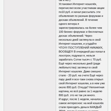
бы и нет).
Установил Интернет-кошелёк‚
перечислил всем участникам акции
по10 руб. и начал рассылать эти
объявления по разным форумам и
доскам объявлений. В течение
одного вечера я
зарегистрировалась на более чем
100 бизнес-форумах и бесплатных
досках объявлений. Через
несколько дней заглянула в свой
Интернет кошелек‚ и угадайте
ЧТО!!!! ПОСТУПЛЕНИЙ НИКАКИХ,
ВООБЩЕ!!! В очередной раз попал в
лохотрон‚ подумал я, нельзя
заработать Сотни тысяч с 70 руб.
Ещё через несколько дней (ради
любопытства) заглянул в свой
Интернет кошелек. Даже смешно
стало - 20 руб. на счете Ещё через
пару дней я все-таки снова открыл
свой Интернет кошелек‚ а в нем уже
около 800 руб. Откуда? Непонятная
картина‚ но всё равно за 1 неделю
800 руб. это не так уж много.
И вдруг, после 1 недели, началось
самое интересное: на мой кошелёк
стали приходить деньги КАЖДЫЙ