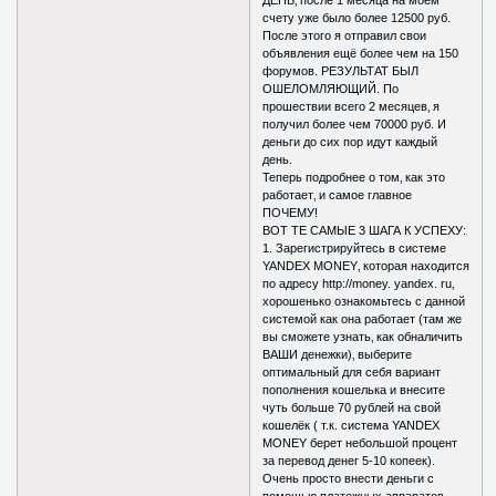
ДЕНЬ‚ после 1 месяца на моем
счету уже было более 12500 руб.
После этого я отправил свои
объявления ещё более чем на 150
форумов. РЕЗУЛЬТАТ БЫЛ
ОШЕЛОМЛЯЮЩИЙ. По
прошествии всего 2 месяцев‚ я
получил более чем 70000 руб. И
деньги до сих пор идут каждый
день.
Теперь подробнее о том‚ как это
работает‚ и самое главное
ПОЧЕМУ!
ВОТ ТЕ САМЫЕ 3 ШАГА К УСПЕХУ:
1. Зарегистрируйтесь в системе
YANDEX MONEY‚ которая находится
по адресу http://money. yandex. ru‚
хорошенько ознакомьтесь с данной
системой как она работает (там же
вы сможете узнать‚ как обналичить
ВАШИ денежки)‚ выберите
оптимальный для себя вариант
пополнения кошелька и внесите
чуть больше 70 рублей на свой
кошелёк ( т.к. система YANDEX
MONEY берет небольшой процент
за перевод денег 5-10 копеек).
Очень просто внести деньги с