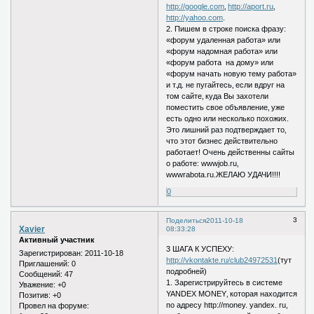
http://google.com
‚
http://aport.ru
‚
http://yahoo.com
.
2. Пишем в строке поиска фразу:
«форум удаленная работа» или
«форум надомная работа» или
«форум работа на дому» или
«форум начать новую тему работа»
и т.д. не пугайтесь‚ если вдруг на
том сайте‚ куда Вы захотели
поместить свое объявление‚ уже
есть одно или несколько похожих.
Это лишний раз подтверждает то‚
что этот бизнес действительно
работает! Очень действенны сайты
о работе: wwwjob.ru‚
wwwrabota.ru.ЖЕЛАЮ УДАЧИ!!!!
0
3
Поделиться
2011-10-18
Xavier
08:33:28
Активный участник
3 ШАГА К УСПЕХУ:
Зарегистрирован
: 2011-10-18
http://vkontakte.ru/club24972531
(тут
Приглашений:
0
подробней)
Сообщений:
47
1. Зарегистрируйтесь в системе
Уважение:
+0
YANDEX MONEY‚ которая находится
Позитив:
+0
по адресу http://money. yandex. ru‚
Провел на форуме: