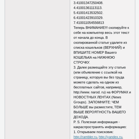
3.41001347250408.
4.41001361113113.
5.41001413532502.
6.41001423910329.
7.410011054556813
Теперь ВНИМАНИЕ!!! скопируйте к
себе на компьютер весь этот текст
от начала до конца. В
скопированной статье удалите из
списка кошельков (ВЕРХНИЙ) и
ВПИШИТЕ НОМЕР Вашего
КОШЕЛЬКА на НИЖНЮЮ
СТРОЧКУ.
3. Далее размещайте эту статью
(или объявление с ссылкой на
страницу‚ которую вы без труда
можете сделать на одном из
бесплатных сайтов‚ например‚
http://www. narod. ru) на ФОРУМАХ и
НОВОСТНЫХ ЛЕНТАХ (News
Groups). ЗАПОМНИТЕ: ЧЕМ
БОЛЬШЕ вы разместите‚ ТЕМ
ВЫШЕ ВЕРОЯТНОСТЬ ВАШЕГО
ДОХОДА.
P. S. Полезная информация -
какраспространять информацию:
1. Открываем поисковик:
http://rambler.ru
‚
http://yandex.ru
‚