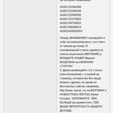
№ Интернет-кошельков
41001722362068
41001722366109
41001722369308
41001722373583
41001749728922
41001786940914
410011032825553
Теперь ВНИМАНИЕ!!! скопируйте к
себе на компьютер весь этот текст
от начала до конца. В
скопированной статье удалите из
списка кошельков (ВЕРХНИЙ) и
ВПИШИТЕ НОМЕР Вашего
КОШЕЛЬКА на НИЖНЮЮ
СТРОЧКУ.
3. Далее размещайте эту статью
(или объявление с ссылкой на
страницу‚ которую вы без труда
можете сделать на одном из
бесплатных сайтов‚ например‚
http://www. narod. ru) на ФОРУМАХ и
НОВОСТНЫХ ЛЕНТАХ (News
Groups). ЗАПОМНИТЕ: ЧЕМ
БОЛЬШЕ вы разместите‚ ТЕМ
ВЫШЕ ВЕРОЯТНОСТЬ ВАШЕГО
ДОХОДА.