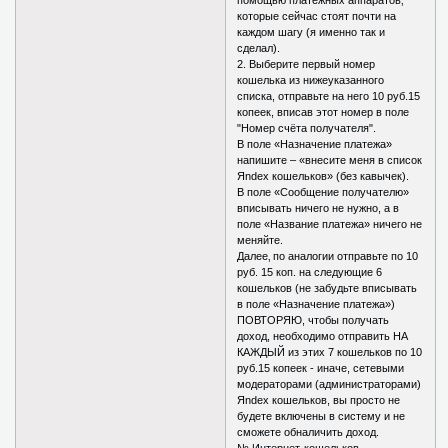
помощью платежных аппаратов‚
которые сейчас стоят почти на
каждом шагу (я именно так и
сделал).
2. Выберите первый номер
кошелька из нижеуказанного
списка, отправьте на него 10 руб.15
копеек, вписав этот номер в поле
"Номер счёта получателя".
В поле «Назначение платежа»
напишите – «внесите меня в список
Яndex кошельков» (без кавычек).
В поле «Сообщение получателю»
вписывать ничего не нужно, а в
поле «Название платежа» ничего не
меняйте.
Далее‚ по аналогии отправьте по 10
руб. 15 коп. на следующие 6
кошельков (не забудьте вписывать
в поле «Назначение платежа»)
ПОВТОРЯЮ, чтобы получать
доход, необходимо отправить НА
КАЖДЫЙ из этих 7 кошельков по 10
руб.15 копеек - иначе, сетевыми
модераторами (администраторами)
Яndex кошельков, вы просто не
будете включены в систему и не
сможете обналичить доход.