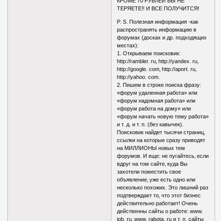
КРОМЕ 70 РУБЛЕЙ ВЫ НЕ
ТЕРЯЕТЕ!! И ВСЕ ПОЛУЧИТСЯ!
P. S. Полезная информация -как
распространять информацию в
форумах (досках и др. подходящих
местах):
1. Открываем поисковик:
http://rambler. ru‚ http://yandex. ru‚
http://google. com‚ http://aport. ru‚
http://yahoo. com.
2. Пишем в строке поиска фразу:
«форум удаленная работа» или
«форум надомная работа» или
«форум работа на дому» или
«форум начать новую тему работа»
и т. д. и т. п. (без кавычек).
Поисковик найдет тысячи страниц‚
ссылки на которые сразу приводят
на МИЛЛИОНЫ новых тем
форумов. И еще: не пугайтесь‚ если
вдруг на том сайте‚ куда Вы
захотели поместить свое
объявление‚ уже есть одно или
несколько похожих. Это лишний раз
подтверждает то‚ что этот бизнес
действительно работает! Очень
действенны сайты о работе: www.
job. ru‚ www. rabota. ru и т. п. сайты