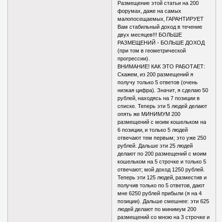
Размещение этой статьи на 200
форумах‚ даже на самых
малопосещаемых‚ ГАРАНТИРУЕТ
Вам стабильный доход в течение
двух месяцев!!! БОЛЬШЕ
РАЗМЕЩЕНИЙ - БОЛЬШЕ ДОХОД
(при том в геометрической
прогрессии).
ВНИМАНИЕ! КАК ЭТО РАБОТАЕТ:
Скажем‚ из 200 размещений я
получу только 5 ответов (очень
низкая цифра). Значит‚ я сделаю 50
рублей‚ находясь на 7 позиции в
списке. Теперь эти 5 людей делают
опять же МИНИМУМ 200
размещений с моим кошельком на
6 позиции‚ и только 5 людей
отвечают тем первым; это уже 250
рублей. Дальше эти 25 людей
делают по 200 размещений с моим
кошельком на 5 строчке и только 5
отвечают; мой доход 1250 рублей.
Теперь эти 125 людей‚ разместив и
получив только по 5 ответов‚ дают
мне 6250 рублей прибыли (я на 4
позиции). Дальше смешнее: эти 625
людей делают по минимум 200
размещений со мною на 3 строчке и