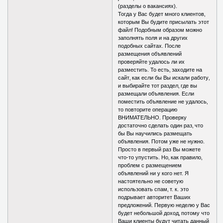
(разделы о вакансиях).
Тогда у Вас будет много клиентов‚
которым Вы будите присылать этот
файл! Подобным образом можно
заполнять поля и на других
подобных сайтах. После
размещения объявлений
проверяйте удалось ли их
разместить. То есть‚ заходите на
сайт‚ как если бы Вы искали работу‚
и выбирайте тот раздел‚ где вы
размещали объявления. Если
поместить объявление не удалось‚
то повторите операцию
ВНИМАТЕЛЬНО. Проверку
достаточно сделать один раз‚ что
бы Вы научились размещать
объявления. Потом уже не нужно.
Просто в первый раз Вы можете
что-то упустить. Но‚ как правило‚
проблем с размещением
объявлений ни у кого нет. Я
настоятельно не советую
использовать спам‚ т. к. это
подрывает авторитет Ваших
предложений. Первую неделю у Вас
будет небольшой доход‚ потому что
Ваши клиенты будут читать данный