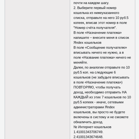
почти на каждом шагу.
2. Выберите первый номер
кошелька из нижеуказанного
списка, отправьте на него 10 руб.5
копеек, вписав этот номер в поле
"Номер счёта получателя".
В поле «Назначение платежа»
напишите – внесите меня в список
Яndex кошельков
В поле «Сообщение получателю»
вписывать ничего не нужно, а в
поле «Название платежа» ничего не
меняйте.
Далее‚ по аналогии отправьте по 10
руб.5 коп. на следующие 6
кошельков (не забудьте вписывать
в поле «Назначение платежа»)
ПОВТОРЯЮ, чтобы получать
доход, необходимо отправить НА
КАЖДЫЙ из этих 7 кошельков по 10
руб.5 копеек - иначе, сетевыми
администраторами Яndex
кошельков, вы просто не будете
включены в систему и не сможете
обналичить доход.
№ Интернет-кошельков
1.41001343706749.
2.41001343674648.