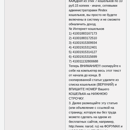
КАЖДЫЙ из этих 7 кошельков по 10
руб.15 копеек - иначе, сетевыми
администраторами Яndex
кошельков, вы просто не будете
включены в систему и не сможете
обналичить доход.
№ Интернет-кошельков
1) 41001883167173
2) 41001883172510
3) 41001915309934
4) 41001915312401
5) 41001915314127
6) 41001915315699
7) 410011132800688
Теперь ВНИМАНИЕ!!! скопируйте к
себе на компьютер весь этот текст
от начала до конца. В
скопированной статье удалите из
списка кошельков (ВЕРХНИЙ) и
ВПИШИТЕ НОМЕР Вашего
КОШЕЛЬКА на НИЖНЮЮ
СТРОЧКУ.
3. Далее размещайте эту статью
(или объявление с ссылкой на
страницу‚ которую вы без труда
можете сделать на одном из
бесплатных сайтов‚ например‚
http://www. narod. ru) на ФОРУМАХ и