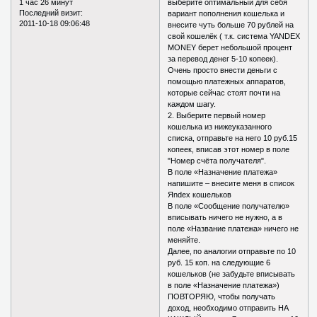
1 час 26 минут
выберите оптимальный для себя
Последний визит:
вариант пополнения кошелька и
2011-10-18 09:06:48
внесите чуть больше 70 рублей на
свой кошелёк ( т.к. система YANDEX
MONEY берет небольшой процент
за перевод денег 5-10 копеек).
Очень просто внести деньги с
помощью платежных аппаратов‚
которые сейчас стоят почти на
каждом шагу.
2. Выберите первый номер
кошелька из нижеуказанного
списка, отправьте на него 10 руб.15
копеек, вписав этот номер в поле
"Номер счёта получателя".
В поле «Назначение платежа»
напишите – внесите меня в список
Яndex кошельков
В поле «Сообщение получателю»
вписывать ничего не нужно, а в
поле «Название платежа» ничего не
меняйте.
Далее‚ по аналогии отправьте по 10
руб. 15 коп. на следующие 6
кошельков (не забудьте вписывать
в поле «Назначение платежа»)
ПОВТОРЯЮ, чтобы получать
доход, необходимо отправить НА