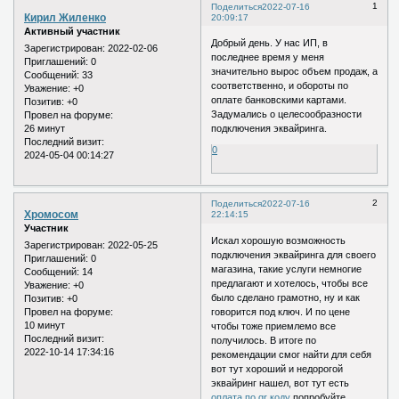
1
Поделиться
2022-07-16
Кирил Жиленко
20:09:17
Активный участник
Добрый день. У нас ИП, в
Зарегистрирован
: 2022-02-06
последнее время у меня
Приглашений:
0
значительно вырос объем продаж, а
Сообщений:
33
соответственно, и обороты по
Уважение:
+0
оплате банковскими картами.
Позитив:
+0
Задумались о целесообразности
Провел на форуме:
26 минут
подключения эквайринга.
Последний визит:
0
2024-05-04 00:14:27
2
Поделиться
2022-07-16
Хромосом
22:14:15
Участник
Искал хорошую возможность
Зарегистрирован
: 2022-05-25
подключения эквайринга для своего
Приглашений:
0
магазина, такие услуги немногие
Сообщений:
14
предлагают и хотелось, чтобы все
Уважение:
+0
было сделано грамотно, ну и как
Позитив:
+0
говорится под ключ. И по цене
Провел на форуме:
10 минут
чтобы тоже приемлемо все
Последний визит:
получилось. В итоге по
2022-10-14 17:34:16
рекомендации смог найти для себя
вот тут хороший и недорогой
эквайринг нашел, вот тут есть
оплата по qr коду
попробуйте.