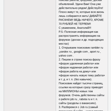
объявлений. Удачи Вам! Она уже
действительно рядом! Действуйте!
Плохо живут те, которые всю жизнь
лишь собираются жить! ДАВАЙТЕ
РИСКНЕМ!! ВЕДЬ НИЧЕГО, КРОМЕ
70 РУБЛЕЙ НЕ ТЕРЯЕМ!!
С уважением, Анатолий!!!
P.S.-Полезная информация как
распространять информацию на
форумах (досках и др. подходящих
местах)
1. Открываем поисковик rambler ru
,yandex ru , google com , aport ru ,
yahoo com .
2. Пишем в строке поиска фразу
«форум удаленная работа» или
«форум надомная работа» или
«форум работа на дому» или
«форум начать новую тему работа»
и т. д. и т. п. (без кавычек).
Поисковик найдет тысячи страниц,
ссылки на которые сразу приводят
на МИЛЛИОНЫ новых тем
форумов. Очень действенны сайты
о работе job ru , rabota ru и т. п.
сайты (разделы о вакансиях).
3. Разберемся с Job ru (самый
посещаемый сайт) – нужно ввести