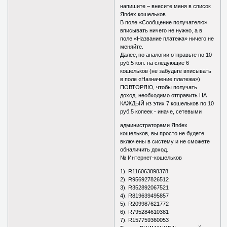
напишите – внесите меня в список
Яndex кошельков
В поле «Сообщение получателю»
вписывать ничего не нужно, а в
поле «Название платежа» ничего не
меняйте.
Далее‚ по аналогии отправьте по 10
руб.5 коп. на следующие 6
кошельков (не забудьте вписывать
в поле «Назначение платежа»)
ПОВТОРЯЮ, чтобы получать
доход, необходимо отправить НА
КАЖДЫЙ из этих 7 кошельков по 10
руб.5 копеек - иначе, сетевыми
администраторами Яndex
кошельков, вы просто не будете
включены в систему и не сможете
обналичить доход.
№ Интернет-кошельков
1). R116063898378
2). R956927826512
3). R352892067521
4). R819639495857
5). R209987621772
6). R795284610381
7). R157759360053