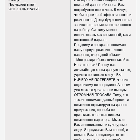
Последний визит:
описаний данного бизнеса. Вам
2011-10-04 11:49:26
потребуется всего лишь 5 минут,
чтобы оценить её эффективность и
реальность. Доход будет полностью
зависеть от времени, потраченного
на работу. Систему можно
использовать как временный, так и
постоянный вариант.
Предвижу и прекрасно понимаю
вашу первую реакцию – «опять,
наверное, очередной обман»...
- Моя реакция была точно такой же.
Но это не так ! Прошу вас
дочитайте до конца данную статью,
уделите несколько минут, ВЫ
НИЧЕГО НЕ ПОТЕРЯЕТЕ, чтение
еще никому не повредило! А потом
уже можете делать свои выводы.
ОГРОМНАЯ ПРОСЬБА: Тому, кто
тяжело понимает данный проект и
негативно отреагирует на данное
предложение, просьба не
присылать ответные письма
негативного характера. Мы же с
Вами воспитанные и культурные
люди. Я предлагаю Вам способ, и
если он Вам не подходит, то это
ещё не значит, что он плохой...