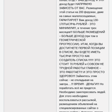
доход будет НАПРЯМУЮ
ЗАВИСЕТЬ ОТ ВАС. Размещение
этой статьи на 200 форумах, даже
на самых малопосещаемых,
ГАРАНТИРУЕТ Вам доход 130-
170ТЫСЯЧЬ РУБЛЕЙ - ЭТО
МИНИМУМ!!!, в течение трех
месяцев!!! БОЛЬШЕ РАЗМЕЩЕНИЙ
– БОЛЬШЕ ДОХОД (при том в
ГЕОМЕТРИЧЕСКОЙ
ПРОГРЕССИИ). ИТАК, КОГДА ВЫ
ДОСТИГНЕТЕ ПЕРВОЙ ПОЗИЦИИ
В СПИСКЕ, ВЫ БУДЕТЕ ИМЕТЬ
ТЫСЯЧИ ПРОСТО КАК
СОЗДАТЕЛЬ СПИСКА !!!!!!! ЭТО
СТОИТ 70 РУБЛЕЙ и СОВСЕМ НЕ
ТРУДНОЙ РАБОТЫ! ГЛАВНОЕ –
ЭТО РАБОТАЕТ!!! И ЭТО ПРОСТО
ЗДОРОВО!!! Займитесь этим
сейчас - не откладывая на
завтра….!!! ВРЕМЯ - ДЕНЬГИ!!! Но
поработать всё же придется.
Необходимо заинтересовать людей.
Для этого необходимо
воспользоваться рассылкой,
размещением объявлений на
специализированных сайтах о
поисках работы, форумах, досках