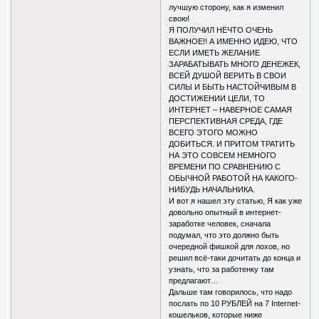
лучшую сторону, как я изменил
свою!
Я ПОЛУЧИЛ НЕЧТО ОЧЕНЬ
ВАЖНОЕ!! А ИМЕННО ИДЕЮ, ЧТО
ЕСЛИ ИМЕТЬ ЖЕЛАНИЕ
ЗАРАБАТЫВАТЬ МНОГО ДЕНЕЖЕК,
ВСЕЙ ДУШОЙ ВЕРИТЬ В СВОИ
СИЛЫ И БЫТЬ НАСТОЙЧИВЫМ В
ДОСТИЖЕНИИ ЦЕЛИ, ТО
ИНТЕРНЕТ – НАВЕРНОЕ САМАЯ
ПЕРСПЕКТИВНАЯ СРЕДА, ГДЕ
ВСЕГО ЭТОГО МОЖНО
ДОБИТЬСЯ. И ПРИТОМ ТРАТИТЬ
НА ЭТО СОВСЕМ НЕМНОГО
ВРЕМЕНИ ПО СРАВНЕНИЮ С
ОБЫЧНОЙ РАБОТОЙ НА КАКОГО-
НИБУДЬ НАЧАЛЬНИКА.
И вот я нашел эту статью, Я как уже
довольно опытный в интернет-
заработке человек, сначала
подумал, что это должно быть
очередной фишкой для лохов, но
решил всё-таки дочитать до конца и
узнать, что за работенку там
предлагают…
Дальше там говорилось, что надо
послать по 10 РУБЛЕЙ на 7 Internet-
кошельков, которые ниже