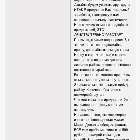
Давайте будем уважать друг друга.
ИТАК Я предлагаю Вам легальный
заработок, к которому и сам
относился поначалу скептически.
Но в отличие от многих подобных
предложений, ЭТО
ДЕЙСТВИТЕЛЬНО РАБОТАЕТ.
Понимаю, с каким недоверием Вы
это читаете - но продолжайте,
прошу, дочитайте статью до конца.
Начну с того, что я, как и многие
несчастные во время кризиса
лишился работы, и соответственно,
постоянного заработка.
Естественно, от многого пришлось
отказаться, потуже затянуть пояс.
Я начал искать хоть какую-нибудь
работу. Конечно, обратился к
всемирной паутине.
Что мне только не предлагали. Хотя
вы, наверное, тоже уже с этим
столкнулись.
Началось с того, что «всемирно
известная ясновидящая мадам
Мария Дюваль» обещала решить
ВСЕ мои проблемы «всего за 599
руб.» (со скидкой только для
меня!!!) Я поверил. Послал деньги,