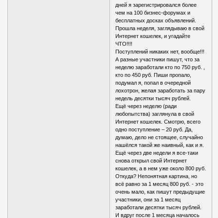
дней я зарегистрировался более
чем на 100 бизнес-форумах и
бесплатных досках объявлений.
Прошла неделя, заглядываю в свой
Интернет кошелек, и угадайте
ЧТО!!!!
Поступлений никаких нет, вообще!!!
А разные участники пишут, что за
неделю заработали кто по 750 руб. ,
кто по 450 руб. Пиши пропало,
подумал я, попал в очередной
лохотрон, желая заработать за пару
недель десятки тысяч рублей.
Ещё через неделю (ради
любопытства) заглянула в свой
Интернет кошелек. Смотрю, всего
одно поступление – 20 руб. Да,
думаю, дело не стоящее, случайно
нашёлся такой же наивный, как и я.
Ещё через две недели я все-таки
снова открыл свой Интернет
кошелек, а в нем уже около 800 руб.
Откуда? Непонятная картина, но
всё равно за 1 месяц 800 руб. - это
очень мало, как пишут предыдущие
участники, они за 1 месяц
заработали десятки тысяч рублей.
И вдруг после 1 месяца началось