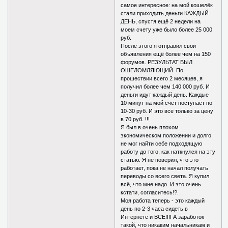
самое интересное: на мой кошелёк
стали приходить деньги КАЖДЫЙ
ДЕНЬ, спустя ещё 2 недели на
моем счету уже было более 25 000
руб.
После этого я отправил свои
объявления ещё более чем на 150
форумов. РЕЗУЛЬТАТ БЫЛ
ОШЕЛОМЛЯЮЩИЙ. По
прошествии всего 2 месяцев, я
получил более чем 140 000 руб. И
деньги идут каждый день. Каждые
10 минут на мой счёт поступает по
10-30 руб. И это все только за цену
в 70 руб. !!!
Я был в очень плохом
экономическом положении и долго
не мог найти себе подходящую
работу до того, как наткнулся на эту
статью. Я не поверил, что это
работает, пока не начал получать
переводы со всего света. Я купил
всё, что мне надо. И это очень
кстати, согласитесь!?. .
Моя работа теперь - это каждый
день по 2-3 часа сидеть в
Интернете и ВСЁ!!!! А заработок
такой, что никаким начальникам и