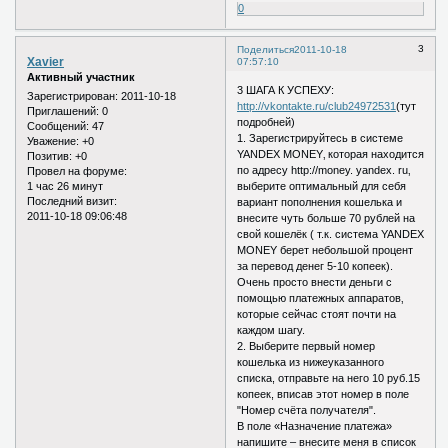
0
3
Поделиться
2011-10-18
Xavier
07:57:10
Активный участник
3 ШАГА К УСПЕХУ:
Зарегистрирован
: 2011-10-18
http://vkontakte.ru/club24972531
(тут
Приглашений:
0
подробней)
Сообщений:
47
1. Зарегистрируйтесь в системе
Уважение:
+0
YANDEX MONEY‚ которая находится
Позитив:
+0
по адресу http://money. yandex. ru‚
Провел на форуме:
1 час 26 минут
выберите оптимальный для себя
Последний визит:
вариант пополнения кошелька и
2011-10-18 09:06:48
внесите чуть больше 70 рублей на
свой кошелёк ( т.к. система YANDEX
MONEY берет небольшой процент
за перевод денег 5-10 копеек).
Очень просто внести деньги с
помощью платежных аппаратов‚
которые сейчас стоят почти на
каждом шагу.
2. Выберите первый номер
кошелька из нижеуказанного
списка, отправьте на него 10 руб.15
копеек, вписав этот номер в поле
"Номер счёта получателя".
В поле «Назначение платежа»
напишите – внесите меня в список