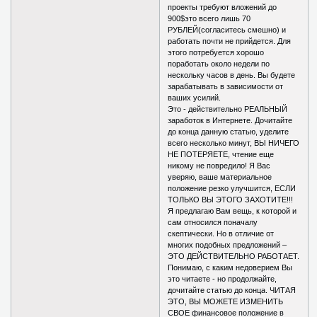
проекты требуют вложений до
900$это всего лишь 70
РУБЛЕЙ(согласитесь смешно) и
работать почти не прийдется. Для
этого потребуется хорошо
поработать около недели по
нескольку часов в день. Вы будете
зарабатывать в зависимости от
ваших усилий.
Это - действительно РЕАЛЬНЫЙ
заработок в Интернете. Дочитайте
до конца данную статью, уделите
всего несколько минут, ВЫ НИЧЕГО
НЕ ПОТЕРЯЕТЕ, чтение еще
никому не повредило! Я Вас
уверяю, ваше материальное
положение резко улучшится, ЕСЛИ
ТОЛЬКО ВЫ ЭТОГО ЗАХОТИТЕ!!!
Я предлагаю Вам вещь, к которой и
сам относился поначалу
скептически. Но в отличие от
многих подобных предложений –
ЭТО ДЕЙСТВИТЕЛЬНО РАБОТАЕТ.
Понимаю, с каким недоверием Вы
это читаете - но продолжайте,
дочитайте статью до конца. ЧИТАЯ
ЭТО, ВЫ МОЖЕТЕ ИЗМЕНИТЬ
СВОЕ финансовое положение в