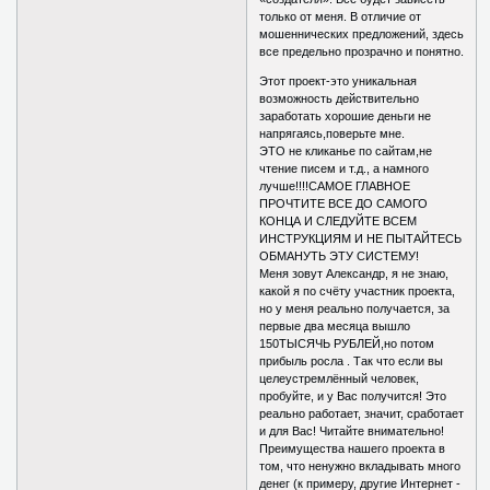
только от меня. В отличие от
мошеннических предложений, здесь
все предельно прозрачно и понятно.
Этот проект-это уникальная
возможность действительно
заработать хорошие деньги не
напрягаясь,поверьте мне.
ЭТО не кликанье по сайтам,не
чтение писем и т.д., а намного
лучше!!!!САМОЕ ГЛАВНОЕ
ПРОЧТИТЕ ВСЕ ДО САМОГО
КОНЦА И СЛЕДУЙТЕ ВСЕМ
ИНСТРУКЦИЯМ И НЕ ПЫТАЙТЕСЬ
ОБМАНУТЬ ЭТУ СИСТЕМУ!
Меня зовут Александр, я не знаю,
какой я по счёту участник проекта,
но у меня реально получается, за
первые два месяца вышло
150ТЫСЯЧЬ РУБЛЕЙ,но потом
прибыль росла . Так что если вы
целеустремлённый человек,
пробуйте, и у Вас получится! Это
реально работает, значит, сработает
и для Вас! Читайте внимательно!
Преимущества нашего проекта в
том, что ненужно вкладывать много
денег (к примеру, другие Интернет -