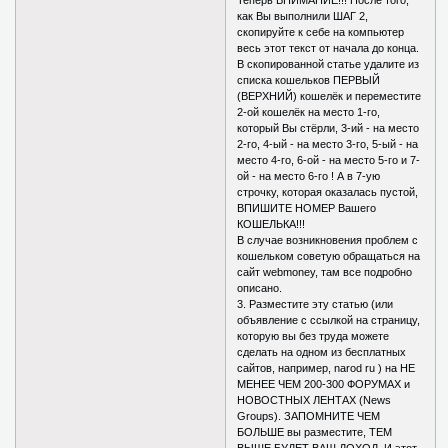
как Вы выполнили ШАГ 2,
скопируйте к себе на компьютер
весь этот текст от начала до конца.
В скопированной статье удалите из
списка кошельков ПЕРВЫЙ
(ВЕРХНИЙ) кошелёк и переместите
2-ой кошелёк на место 1-го,
который Вы стёрли, 3-ий - на место
2-го, 4-ый - на место 3-го, 5-ый - на
место 4-го, 6-ой - на место 5-го и 7-
ой - на место 6-го ! А в 7-ую
строчку, которая оказалась пустой,
ВПИШИТЕ НОМЕР Вашего
КОШЕЛЬКА!!!
В случае возникновения проблем с
кошельком советую обращаться на
сайт webmoney, там все подробно
описано.
3. Разместите эту статью (или
объявление с ссылкой на страницу,
которую вы без труда можете
сделать на одном из бесплатных
сайтов, например, narod ru ) на НЕ
МЕНЕЕ ЧЕМ 200-300 ФОРУМАХ и
НОВОСТНЫХ ЛЕНТАХ (News
Groups). ЗАПОМНИТЕ ЧЕМ
БОЛЬШЕ вы разместите, ТЕМ
ВЫШЕ БУДЕТ ВАШ ДОХОД. И этот