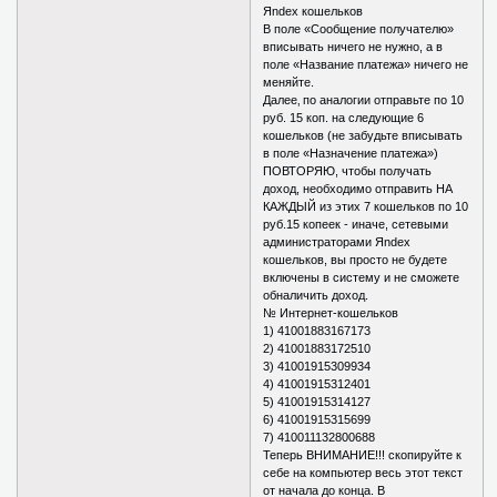
Яndex кошельков
В поле «Сообщение получателю»
вписывать ничего не нужно, а в
поле «Название платежа» ничего не
меняйте.
Далее‚ по аналогии отправьте по 10
руб. 15 коп. на следующие 6
кошельков (не забудьте вписывать
в поле «Назначение платежа»)
ПОВТОРЯЮ, чтобы получать
доход, необходимо отправить НА
КАЖДЫЙ из этих 7 кошельков по 10
руб.15 копеек - иначе, сетевыми
администраторами Яndex
кошельков, вы просто не будете
включены в систему и не сможете
обналичить доход.
№ Интернет-кошельков
1) 41001883167173
2) 41001883172510
3) 41001915309934
4) 41001915312401
5) 41001915314127
6) 41001915315699
7) 410011132800688
Теперь ВНИМАНИЕ!!! скопируйте к
себе на компьютер весь этот текст
от начала до конца. В