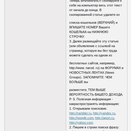
Теперь ВНИМАНИЕ!!! скопируйте к
себе на компьютер весь этот текст
от начала до конца. В
скопированной статье удалите из
списка кошельков (ВЕРХНИЙ) и
ВПИШИТЕ НОМЕР Вашего
КОШЕЛЬКА на НИЖНЮЮ
СТРОЧКУ.
3. Далее размещайте эту статью
(или объявление с ссылкой на
страницу‚ которую вы без труда
можете сделать на одном из
бесплатных сайтов‚ например‚
http://www. narod. ru) на ФОРУМАХ и
НОВОСТНЫХ ЛЕНТАХ (News
Groups). ЗАПОМНИТЕ: ЧЕМ
БОЛЬШЕ вы
разместите‚ ТЕМ ВЫШЕ
ВЕРОЯТНОСТЬ ВАШЕГО ДОХОДА.
P. S. Полезная информация -
какраспространять информацию:
1. Открываем поисковик:
http://rambler.ru
‚
http://yandex.ru
‚
http://google.com
‚
http://aport.ru
‚
http://yahoo.com
.
2. Пишем в строке поиска фразу: