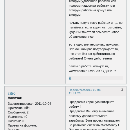
«форум удаленная работа» или
«форум надомная работа» или
«форум работа на дому» или
«форум
начать новую тему работа» и т.д. не
пугайтесь‚ если вдруг на том сайте‚
куда Вы захотели поместить свое
объявление‚ уже
есть одно или несколько похожих.
Это лишний раз подтверждает то‚
что этот бизнес действительно
работает! Очень действенны
сайты о работе: wwwjob.ru‚
wwwrabota.ru.ЖЕЛАЮ УДАЧИ!!!!
0
2
Поделиться
2011-10-04
citro
11:49:23
Новичок
Предлагаю хорошую интернет
Зарегистрирован
: 2011-10-04
работу !
Приглашений:
0
Предлагаю Вашему вниманию
Сообщений:
2
систему дополнительного
Уважение:
+0
заработка. Этот проект направлен
Позитив:
+0
на развитие системы WebMoney !
Провел на форуме:
9 минут
Это одно из самых подробных