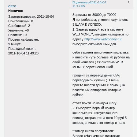
1
Поделиться
2011-10-04
citro
11:47:05
Новичок
Зарплата от 30000 до 70000
Зарегистрирован
: 2011-10-04
Я попробовала, у меня получилось
Приглашений:
0
3 ШАГА К УСПЕХУ:
Сообщений:
2
1. Зарегистрируйтесь в системе
Уважение:
+0
WEB MONEY‚ которая находится по
Позитив:
+0
адресу
http://www.webmoney.ru/‚
Провел на форуме:
9 минут
выберите оптимальный для
Последний визит:
себя вариант пополнения кошелька
2011-10-04 11:49:26
и внесите чуть больше 70 рублей на
свой кошелёк ( т.к.система WEB
MONEY берет небольшой
процент за перевод денег 05%
переводимой суммы ). Очень
просто внести деньги с помощью
платежных аппаратов‚ которые
сейчас
стоят почти на каждом шагу.
2. Выберите первый номер
кошелька из нижеуказанного
списка, отправьте на него 10 руб.5
копеек, вписав этот номер в поле
"Номер счёта получателя".
В поле «Назначение платежа»