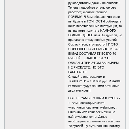
руководителям даже и не снился!!!
Теперь подробнее о том, как это
работает, и самое главное
ПОЧЕМУ! Я Вам обещаю, что если
вы будете в ТОЧНОСТИ соблюдать
ниже перечисленные инструкции, то
вы начнете получать НАМНОГО
БОЛЬШЕ ДЕНЕГ, чем Вы думали, не
прилагая к этому особых усилий.
Согласитесь, это просто!!! И ЭТО
СОВЕРШЕННО ЛЕГАЛЬНО. И ВАШ
ВКЛАД СОСТАВЛЯЕТ ВСЕГО 70
РУБЛЕЙ. . . ВАЖНО: ЭТО НЕ
ОБМАН И ПРИ ЭТОМ ВЫ НИЧЕМ
НЕ РИСКУЕТЕ, НО ЭТО
РАБОТАЕТ!!!
Следуйте инструкциям в
ТОЧНОСТИ и 150 000 руб. И ДАЖЕ
БОЛЬШЕ будут Вашими в течение
двух месяцев!!!
ВОТ ТЕ САМЫЕ 3 ШАГА К УСПЕХУ:
1. Вам необходимо стать
участником системы webmoney ,
Открыть WM кошелек можно на
сайте webmoney ru .Далее
необходимо положить на свой счет
70 рублей ,ну чуть больше, потому