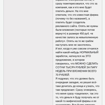
сразу поинтересовался, что это за
компания, как и кто мне будет
платить деньги. На что мне
ответили, что это известная фирма
(почему-то без названия!), а
платить будет создатель
рекламного сайта. Опять же нужны
были вложения («которые потом
вернут») в размере 450 руб. «в
качестве залога за невыполненную
работу». Опять на те же грабли
наступать мне не захотелось.
И вот, когда я уже совсем отчаялся
найти какой-нибудь НОРМАЛЬНЫЙ
заработок, наткнулся на ЭТО
предложение, в котором
говорилось, что МОЖНО СДЕЛАТЬ
СОТНИ ТЫСЯЧ РУБЛЕЙ ЗА ПАРУ
НЕДЕЛЬ ПРИ ВЛОЖЕНИИ ВСЕГО
70 РУБЛЕЙ.
Я подумал, что это должно быть
очередная западня, но решил всё-
таки дочитать до конца и узнать, что
там предлагают. Сразу оговорюсь,
что меня сразу «зацепило», так это
то, что деньги я буду получать не от
какой-то мифической фирмы и ее
«создателя». Все будет зависеть