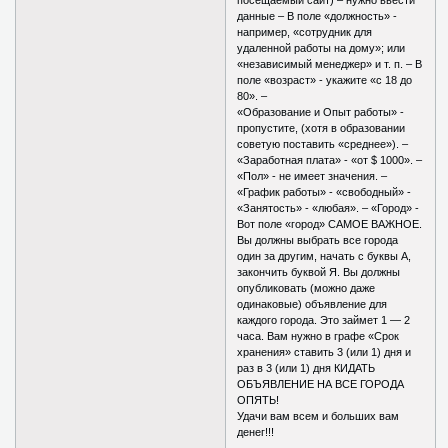
данные – В поле «должность» -
например, «сотрудник для
удаленной работы на дому»; или
«независимый менеджер» и т. п. – В
поле «возраст» - укажите «с 18 до
80». –
«Образование и Опыт работы» -
пропустите, (хотя в образовании
советую поставить «среднее»). –
«Заработная плата» - «от $ 1000». –
«Пол» - не имеет значения. –
«График работы» - «свободный» -
«Занятость» - «любая». – «Город» -
Вот поле «город» САМОЕ ВАЖНОЕ.
Вы должны выбрать все города
один за другим, начать с буквы А,
закончить буквой Я. Вы должны
опубликовать (можно даже
одинаковые) объявление для
каждого города. Это займет 1 — 2
часа. Вам нужно в графе «Срок
хранения» ставить 3 (или 1) дня и
раз в 3 (или 1) дня КИДАТЬ
ОБЪЯВЛЕНИЕ НА ВСЕ ГОРОДА
ОПЯТЬ!
Удачи вам всем и больших вам
денег!!!