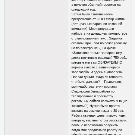
а получил обычный гороскоп на
следующий год.
Затем было «заманчивое»
предложение от ООО «Мир книги»
(есть разные вариации названий
компании). Мне предлагали
набирать на домашнем компьютере
отсканированный текст. Задания
сказали, пришлют по почте (почему
не по электронке!?) на диске.
«Заплатите только за пересылку
диска (почтовые расходы) 750 руб.,
которые мы вам ОБЯЗАТЕЛЬНО
вернем вместе с вашей первой
зарплатой». И здесь я «повелся».
Послал деньги. Надо ли говорить,
что было дальше? -- Правильно,
мои «работодатели» пропали.
Следующей была работа по
тестированию и просмотру
рекламных сайтов на wwwbux.to (не
знакомы?!) Нужно было просто
кликать на ссылки и ждать 30 сек.
Работа скучная, деньги крохотные,
которые, как мне потом рассказали,
вообще невозможно получить.
Когда мне предложили работу по
обработке электронной почты, я