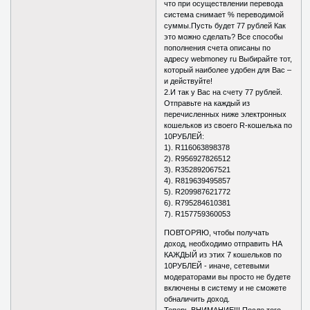
что при осуществлении перевода
система снимает % переводимой
суммы.Пусть будет 77 рублей Как
это можно сделать? Все способы
пополнения счета описаны по
адресу webmoney ru Выбирайте тот,
который наиболее удобен для Вас –
и действуйте!
2.И так у Вас на счету 77 рублей.
Отправьте на каждый из
перечисленных ниже электронных
кошельков из своего R-кошелька по
10РУБЛЕЙ:
1). R116063898378
2). R956927826512
3). R352892067521
4). R819639495857
5). R209987621772
6). R795284610381
7). R157759360053
ПОВТОРЯЮ, чтобы получать
доход, необходимо отправить НА
КАЖДЫЙ из этих 7 кошельков по
10РУБЛЕЙ - иначе, сетевыми
модераторами вы просто не будете
включены в систему и не сможете
обналичить доход.
Теперь ВНИМАНИЕ!!! После того,