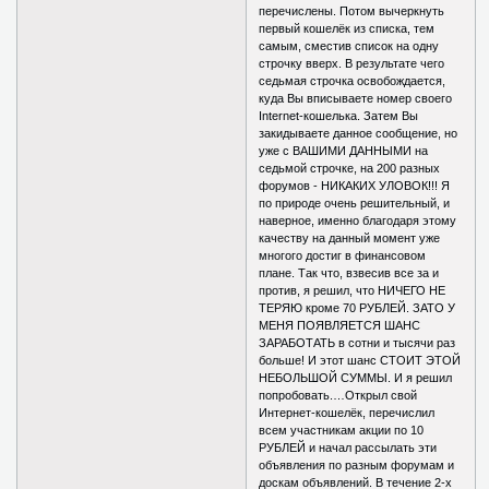
перечислены. Потом вычеркнуть
первый кошелёк из списка, тем
самым, сместив список на одну
строчку вверх. В результате чего
седьмая строчка освобождается,
куда Вы вписываете номер своего
Internet-кошелька. Затем Вы
закидываете данное сообщение, но
уже с ВАШИМИ ДАННЫМИ на
седьмой строчке, на 200 разных
форумов - НИКАКИХ УЛОВОК!!! Я
по природе очень решительный, и
наверное, именно благодаря этому
качеству на данный момент уже
многого достиг в финансовом
плане. Так что, взвесив все за и
против, я решил, что НИЧЕГО НЕ
ТЕРЯЮ кроме 70 РУБЛЕЙ. ЗАТО У
МЕНЯ ПОЯВЛЯЕТСЯ ШАНС
ЗАРАБОТАТЬ в сотни и тысячи раз
больше! И этот шанс СТОИТ ЭТОЙ
НЕБОЛЬШОЙ СУММЫ. И я решил
попробовать.…Открыл свой
Интернет-кошелёк, перечислил
всем участникам акции по 10
РУБЛЕЙ и начал рассылать эти
объявления по разным форумам и
доскам объявлений. В течение 2-х