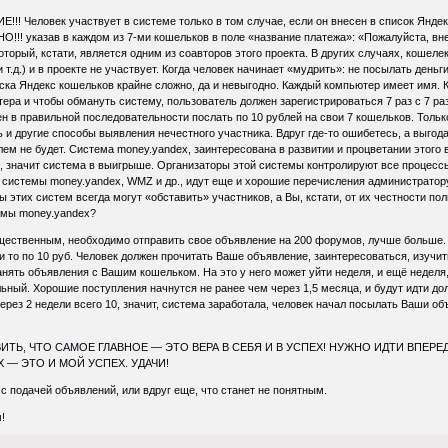
Е!!! Человек участвует в системе только в том случае, если он внесен в список Янде
!!! указав в каждом из 7-ми кошельков в поле «название платежа»: «Пожалуйста, вн
оторый, кстати, является одним из соавторов этого проекта. В других случаях, кошел
и т.д.) и в проекте не участвует. Когда человек начинает «мудрить»: не посылать день
ска Яндекс кошельков крайне сложно, да и невыгодно. Каждый компьютер имеет имя. 
ра и чтобы обмануть систему, пользователь должен зарегистрироваться 7 раз с 7 ра
н в правильной последовательности послать по 10 рублей на свои 7 кошельков. Только
 и другие способы выявления нечестного участника. Вдруг где-то ошибетесь, а выгода
ем не будет. Система money.yandex, заинтересована в развитии и процветании этого в
значит система в выигрыше. Организаторы этой системы контролируют все процессы. 
системы money.yandex, WMZ и др., идут еще и хорошие перечисления администратору 
 этих систем всегда могут «обставить» участников, а Вы, кстати, от их честности п
темы money.yandex?
ественным, необходимо отправить свое объявление на 200 форумов, лучше больше. П
 и то по 10 руб. Человек должен прочитать Ваше объявление, заинтересоваться, изучит
нять объявления с Вашим кошельком. На это у него может уйти неделя, и ещё неделя
ьный. Хорошие поступления начнутся не ранее чем через 1,5 месяца, и будут идти дол
ерез 2 недели всего 10, значит, система заработала, человек начал посылать Ваши о
ТЬ, ЧТО САМОЕ ГЛАВНОЕ — ЭТО ВЕРА В СЕБЯ И В УСПЕХ! НУЖНО ИДТИ ВПЕРЕ
 — ЭТО И МОЙ УСПЕХ. УДАЧИ!
с подачей объявлений, или вдруг еще, что станет не понятным.
!