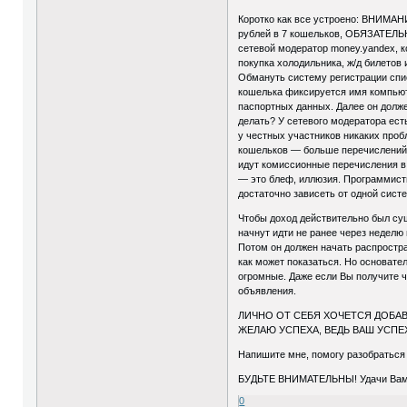
Коротко как все устроено: ВНИМАНИ
рублей в 7 кошельков, ОБЯЗАТЕЛЬНО
сетевой модератор money.yandex, к
покупка холодильника, ж/д билетов 
Обмануть систему регистрации спи
кошелька фиксируется имя компьюте
паспортных данных. Далее он долже
делать? У сетевого модератора есть
у честных участников никаких пробл
кошельков — больше перечислений, 
идут комиссионные перечисления в 
— это блеф, иллюзия. Программисты
достаточно зависеть от одной сис
Чтобы доход действительно был сущ
начнут идти не ранее через неделю
Потом он должен начать распростра
как может показаться. Но основател
огромные. Даже если Вы получите ч
объявления.
ЛИЧНО ОТ СЕБЯ ХОЧЕТСЯ ДОБАВИ
ЖЕЛАЮ УСПЕХА, ВЕДЬ ВАШ УСПЕХ
Напишите мне, помогу разобраться 
БУДЬТЕ ВНИМАТЕЛЬНЫ! Удачи Вам
0