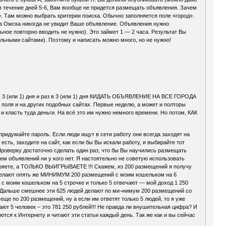
 в течение дней 5-6, Вам вообще не придется размещать объявления. Зачем
й». Там можно выбрать критерии поиска. Обычно заполняется поле «город».
ода Омска никогда не увидит Ваше объявление. Объявления нужно
ое повторно вводить не нужно). Это займет 1 — 2 часа. Результат Вы
альными сайтами). Поэтому и написать можно много, но не нужно!
ь 3 (или 1) дня и раз в 3 (или 1) дня КИДАТЬ ОБЪЯВЛЕНИЕ НА ВСЕ ГОРОДА
поля и на других подобных сайтах. Первые неделю, а может и полторы
и класть туда деньги. На всё это им нужно немного времени. Но потом, КАК
ридумайте пароль. Если люди ищут в сети работу они всегда заходят на
есть, заходите на сайт, как если бы Вы искали работу, и выбирайте тот
роверку достаточно сделать один раз, что бы Вы научились размещать
ем объявлений ни у кого нет. Я настоятельно не советую использовать
теряете, а ТОЛЬКО ВЫИГРЫВАЕТЕ !!! Скажем, из 200 размещений я получу
дей делают опять же МИНИМУМ 200 размещений с моим кошельком на 6
 с моим кошельком на 5 строчке и только 5 отвечают — мой доход 1 250
ии). Дальше смешнее эти 625 людей делают по ми¬нимум 200 размещений со
еще по 200 размещений, ну а если им ответят только 5 людей, то я уже
ют 5 человек – это 781 250 рублей!!! Не правда ли внушительная цифра? И
ются к Интернету и читают эти статьи каждый день. Так же как и вы сейчас