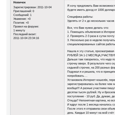
Новичок
Я хочу предложить Вам возможность
Зарегистрирован
: 2011-10-04
будете иметь доход от 1000 доллар
Приглашений:
0
Сообщений:
1
Специфика работы:
Уважение:
+0
Уделять от 2-х до нескольких часов
Позитив:
+0
Провел на форуме:
Все, что Вам нужно делать-это:
1 минуту
1. Помещать объявления в Интернет
Последний визит:
2. Проверять 2-3 раза в сутки поч
2011-10-04 23:34:16
3. Несколько раз в неделю получат
специализированных сайтов работы,
Нашла я эту статью, просматривая
РУБЛЕЙ ЗА 1-2 МЕСЯЦА,УЧАСТВУЯ
Дальше там говорилось, что надо п
строчку вверх. В результате чего
седьмой строчке, на 200 разных ф
Подумал я и решила, что в при
попробовать.…
Установила Интернет-кошелёк, пере
зарегистрировалась на более чем н
вообще!!! А разные участники пишут
десятки тысяч рублей. Ну и бросил
поступление - 10 руб. Да, думаю, д
Откуда? Непонятная картина, но всё
И вдруг после 1 месяца началось с
После этого я отправила свои объ
день. Каждые 10 минут на мой счёт 