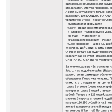
одинаковые) объявление для каждог
это делается. Это уже проверено, к
А если Вы опубликуете только, нап
разместить для КАЖДОГО ГОРОДА В О
увидите уже утром. - «Текст объяв
– «Контактная информация»
- «Имя» - Вводи свое имя или псев
– «Телефон» - телефон нужно указы
– «E-mail» - ну это понятно.
– «Размещение вакансии» - Раздел
- «Срок хранения» - на все «30 дней
!!! Если Вы ДЕЙСТВИТЕЛЬНО хотите
ОПЯТЬ! Тогда у Вас будет много кл
недели у Вас не будет никакого дох
СНЕГ НА ГОЛОВУ, Вы почувствуете
Заполняем дальше «Вы согласны на 
Job.ru. и им подобные сайты (Rabot
раздел, где вы размещали объявле
объявления. Потом уже не нужно. П
спам, т.к. это подрывает авторите
только 5 ответов (очень низкая ци
позиции, и только 5 людей отвечаю
рублей. Теперь эти 125 людей, раз
мною на 3 строчке и только 5 людей
получаю 156 250 рублей (я на 2 по
это всё за первоначальный вклад в 
читаете эту!!! Так что!? Потратите 