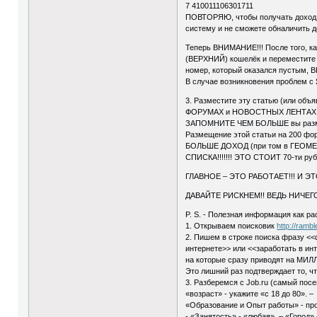
7 410011106301711
ПОВТОРЯЮ, чтобы получать доход, 
систему и не сможете обналичить д
Теперь ВНИМАНИЕ!!! После того, ка
(ВЕРХНИЙ) кошелёк и переместите 2-о
номер, который оказался пустым
В случае возникновения проблем с
3. Разместите эту статью (или объ
ФОРУМАХ и НОВОСТНЫХ ЛЕНТАХ (
ЗАПОМНИТЕ ЧЕМ БОЛЬШЕ вы разме
Размещение этой статьи на 200 ф
БОЛЬШЕ ДОХОД (при том в ГЕО
СПИСКА!!!!!!! ЭТО СТОИТ 70-ти 
ГЛАВНОЕ – ЭТО РАБОТАЕТ!!! И Э
ДАВАЙТЕ РИСКНЕМ!! ВЕДЬ НИЧЕГО
P. S. - Полезная информация как р
1. Открываем поисковик
http://rambl
2. Пишем в строке поиска фразу <
интернете>> или <<заработать в инт
на которые сразу приводят на МИЛЛ
Это лишний раз подтверждает то, чт
3. Разберемся с Job.ru (самый пос
«возраст» - укажите «с 18 до 80». –
«Образование и Опыт работы» - проп
- «Занятость» - «любая». – «Город