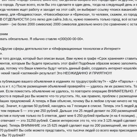
о города. Лучше всего, если Вы это сделаете в один день, тогда на следующий день и
огда человек ищет работу и заходит на этот сайт, он выбирает ссылку «поиск ваканси
ример, для «Владивостока», «Новосибирска» и «Брянска», то человек, скажем, из гор
ТДЕЛЬНОСТИ (это легко для сайта Job.ru, нужно поменять только город, всё остальн
ления» - (не более 2000 символов) 2000 символов довольно много (по сравнению с ост
доним
вать обязательно. Я обычно ставлю «(000)00-00-00».
 «Другие сферы деятельности» и «Информационные технологии и Интернет»
».
 того дохода, который был описан выше, Вам нужно в графе «Срок хранения» ставит
иентов, которым Вы будите присылать этот файл! Подобным образом можно заполнять 
ода, потому что Ваши клиенты будут читать данный файл, создавать интернет-кошелёк 
 некий такой «затяжной» результат! Это НЕОЖИДАННО И ПРИЯТНО!!!
публикацию вашего объявления в изданиях по трудоустройству?» - «ДА» «Пароль» - п
a.ru и т. п.) После размещения объявлений проверяйте — удалось ли их разместить. То 
ния. Если поместить объявление не удалось, то повторите операцию ВНИМАТЕЛЬНО. П
росто в первый раз Вы можете что-то упустить. Но, как правило, проблем с размещени
т Ваших предложений. А теперь я Вам объясню, почему Вы в любом случае ничего не 
фра). Значит, я сделаю 50 рублей, находясь на 7 позиции в списке. Теперь эти 5 лю
т тем первым 5 — это уже 250 рублей. Дальше эти 25 людей делают по 200 размещений
местив и получив только по 5 ответов, дают мне 6 250 рублей прибыли (я на 4 позиц
 отвечают — это 31250 рублей. Самое интересное это то, что эти 3 125 людей сделают 
зиции). Теперь ВНИМАНИЕ эти 15 625 людей сделают еще по 200 размещений, им отвеча
70 рублей!!! Вы себе можете представить, что тысячи людей со всего мира присоединя
ли Вы 70 рублей?