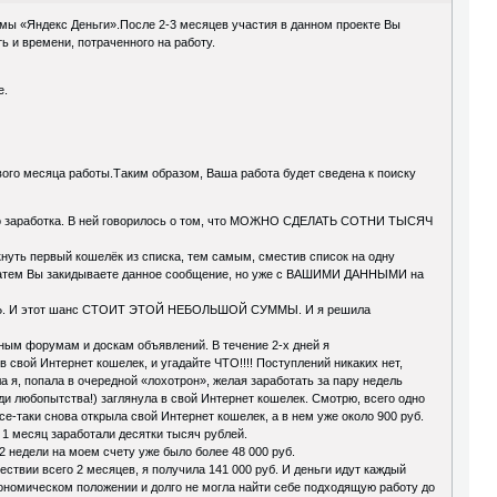
темы «Яндекс Деньги».После 2-3 месяцев участия в данном проекте Вы
ь и времени, потраченного на работу.
е.
рвого месяца работы.Таким образом, Ваша работа будет сведена к поиску
ного заработка. В ней говорилось о том, что МОЖНО СДЕЛАТЬ СОТНИ ТЫСЯЧ
кнуть первый кошелёк из списка, тем самым, сместив список на одну
а. Затем Вы закидываете данное сообщение, но уже с ВАШИМИ ДАННЫМИ на
ТЬ. И этот шанс СТОИТ ЭТОЙ НЕБОЛЬШОЙ СУММЫ. И я решила
зным форумам и доскам объявлений. В течение 2-х дней я
свой Интернет кошелек, и угадайте ЧТО!!!! Поступлений никаких нет,
ла я, попала в очередной «лохотрон», желая заработать за пару недель
ади любопытства!) заглянула в свой Интернет кошелек. Смотрю, всего одно
все-таки снова открыла свой Интернет кошелек, а в нем уже около 900 руб.
 1 месяц заработали десятки тысяч рублей.
 недели на моем счету уже было более 48 000 руб.
ии всего 2 месяцев, я получила 141 000 руб. И деньги идут каждый
 экономическом положении и долго не могла найти себе подходящую работу до