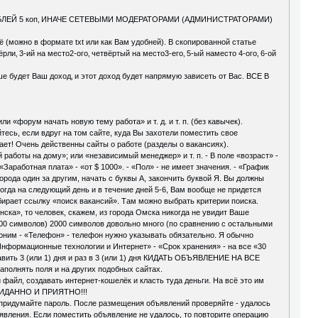
ЛЕЙ 5 коп‚ ИНАЧЕ СЕТЕВЫМИ МОДЕРАТОРАМИ (АДМИНИСТРАТОРАМИ)
 (можно в формате txt или как Вам удобней). В скопированной статье
‚ 3-ий на место2-ого‚ четвёртый на место3-его‚ 5-ый наместо 4-ого‚ 6-ой
е будет Ваш доход‚ и этот доход будет напрямую зависеть от Вас. ВСЕ В
«форум начать новую тему работа» и т. д. и т. п. (без кавычек).
сь, если вдруг на том сайте, куда Вы захотели поместить свое
тает! Очень действенны сайты о работе (разделы о вакансиях).
 работы на дому»; или «независимый менеджер» и т. п. - В поле «возраст» -
«Заработная плата» - «от $ 1000». - «Пол» - не имеет значения. - «График
рода один за другим, начать с буквы А, закончить буквой Я. Вы должны
тогда на следующий день и в течение дней 5-6, Вам вообще не придется
ыбирает ссылку «поиск вакансий». Там можно выбрать критерии поиска.
ска», то человек, скажем, из города Омска никогда не увидит Ваше
0 символов) 2000 символов довольно много (по сравнению с остальными
доним - «Телефон» - телефон нужно указывать обязательно. Я обычно
«Информационные технологии и Интернет» - «Срок хранения» - на все «30
вить 3 (или 1) дня и раз в 3 (или 1) дня КИДАТЬ ОБЪЯВЛЕНИЕ НА ВСЕ
полнять поля и на других подобных сайтах.
 файл, создавать интернет-кошелёк и класть туда деньги. На всё это им
ЕОЖИДАННО И ПРИЯТНО!!!
 придумайте пароль. После размещения объявлений проверяйте - удалось
бъявления. Если поместить объявление не удалось, то повторите операцию