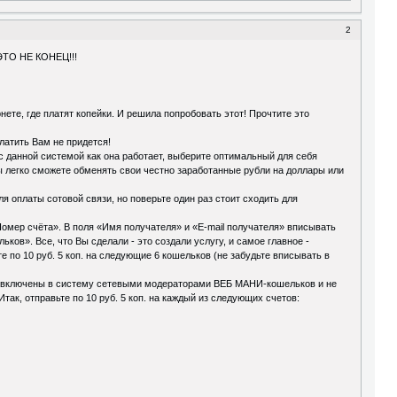
2
ТО НЕ КОНЕЦ!!!
ете, где платят копейки. И решила попробовать этот! Прочтите это
платить Вам не придется!
с данной системой как она работает, выберите оптимальный для себя
ы легко сможете обменять свои честно заработанные рубли на доллары или
ля оплаты сотовой связи, но поверьте один раз стоит сходить для
«Номер счёта». В поля «Имя получателя» и «E-mail получателя» вписывать
ов». Все, что Вы сделали - это создали услугу, и самое главное -
е по 10 руб. 5 коп. на следующие 6 кошельков (не забудьте вписывать в
дете включены в систему сетевыми модераторами ВЕБ МАНИ-кошельков и не
Итак, отправьте по 10 руб. 5 коп. на каждый из следующих счетов: