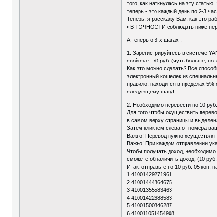
того, как наткнулась на эту статью
теперь - это каждый день по 2-3 час
Теперь, я расскажу Вам, как это р
• В ТОЧНОСТИ соблюдать ниже пере
А теперь о 3-х шагах :
1. Зарегистрируйтесь в системе Y
свой счет 70 руб. (чуть больше, по
Как это можно сделать? Все спосо
электронный кошелек из специальны
правило, находится в пределах 5% о
следующему шагу!
2. Необходимо перевести по 10 руб.
Для того чтобы осуществить перев
в самом верху страницы и выделена
Затем кликнем слева от номера ваш
Важно! Перевод нужно осуществлять 
Важно! При каждом отправлении ук
Чтобы получать доход, необходимо 
сможете обналичить доход. (10 руб.
Итак, отправьте по 10 руб. 05 коп.
1 41001429271961
2 41001444864675
3 41001355583463
4 41001422688583
5 41001500846287
6 410011051454908