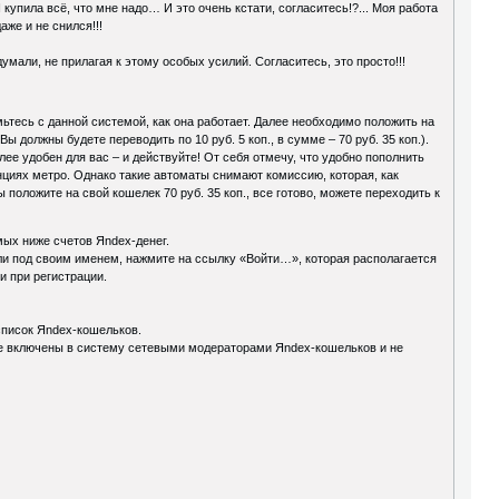
 купила всё, что мне надо… И это очень кстати, согласитесь!?... Моя работа
аже и не снился!!!
и, не прилагая к этому особых усилий. Согласитесь, это просто!!!
мьтесь с данной системой, как она работает. Далее необходимо положить на
 должны будете переводить по 10 руб. 5 коп., в сумме – 70 руб. 35 коп.).
ее удобен для вас – и действуйте! От себя отмечу, что удобно пополнить
нциях метро. Однако такие автоматы снимают комиссию, которая, как
положите на свой кошелек 70 руб. 35 коп., все готово, можете переходить к
мых ниже счетов Яndex-денег.
и под своим именем, нажмите на ссылку «Войти…», которая располагается
и при регистрации.
список Яndex-кошельков.
дете включены в систему сетевыми модераторами Яndex-кошельков и не
)