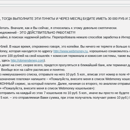
ТОГДА ВЫПОЛНИТЕ ЭТИ ПУНКТЫ И ЧЕРЕЗ МЕСЯЦ БУДИТЕ ИМЕТЬ 30 000 РУБ И Э
отать. Вначале, как и Вы сейчас, я относилась к этому довольно скептически.
 предложений - ЭТО ДЕЙСТВИТЕЛЬНО РАБОТАЕТ!!!
айно‚ в поисках надомной работы. Перепробовала немало способов заработка в Интерн
блей. В наше время, откровенно говоря, это копейки. Вы ничего не теряете и больше 
oney, которая находится по адресу
http://www.webmoney.ru
, хорошенько ознакомьтесь 
сите 100 рублей на свой кошелёк + комиссия терминала и комиссия системы, также в
, здесь
http://obmendeneg.com
).
денег на счет, скорее всего, придется прогуляться в ближайший банк, или терминал д
 Вообще все на сайте расписано и понятно.
нижеуказанного списка, отправьте на него 10 руб. 5 коп., вписав этот номер в поле 
/назначение платежа» напишите – «Пожалуйста, внесите меня в список Webmoney кошельк
КОННЫЙ сервис, за который платите. Далее, начиная со второго, по аналогии отправьт
а» «Пожалуйста, внесите меня в список Webmoney кошельков»):
отправить на каждый из этих 7 кошельков по 10 руб. 5 коп., иначе вы просто не бу
 5 коп. – это отправляемая Вами сумма, при этом получатель получает ровно 10 руб.) 