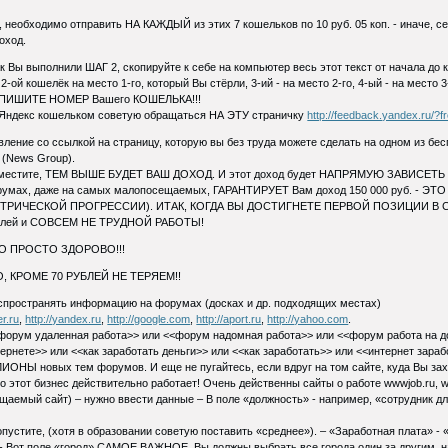
необходимо отправить НА КАЖДЫЙ из этих 7 кошельков по 10 руб. 05 коп. - иначе, с
оход.
к Вы выполнили ШАГ 2, скопируйте к себе на компьютер весь этот текст от начала до
й кошелёк на место 1-го, который Вы стёрли, 3-ий - на место 2-го, 4-ый - на место 3-го,
, ВПИШИТЕ НОМЕР Вашего КОШЕЛЬКА!!!
 Яндекс кошельком советую обращаться НА ЭТУ страничку
http://feedback.yandex.ru/?
явление со ссылкой на страницу, которую вы без труда можете сделать на одном из бе
News Group).
стите, ТЕМ ВЫШЕ БУДЕТ ВАШ ДОХОД. И этот доход будет НАПРЯМУЮ ЗАВИСЕТЬ 
орумах, даже на самых малопосещаемых, ГАРАНТИРУЕТ Вам доход 150 000 руб. - ЭТ
МЕТРИЧЕСКОЙ ПРОГРЕССИИ). ИТАК, КОГДА ВЫ ДОСТИГНЕТЕ ПЕРВОЙ ПОЗИЦИИ В 
рублей и СОВСЕМ НЕ ТРУДНОЙ РАБОТЫ!
ТО ПРОСТО ЗДОРОВО!!!
, КРОМЕ 70 РУБЛЕЙ НЕ ТЕРЯЕМ!!
аспространять информацию на форумах (досках и др. подходящих местах)
er.ru
,
http://yandex.ru
,
http://google.com
,
http://aport.ru
,
http://yahoo.com
.
<форум удаленная работа>> или <<форум надомная работа>> или <<форум работа на до
ернете>> или <<как заработать деньги>> или <<как заработать>> или <<интернет заработ
ИОНЫ новых тем форумов. И еще не пугайтесь, если вдруг на том сайте, куда Вы зах
о этот бизнес действительно работает! Очень действенны сайты о работе wwwjob.ru, ww
ещаемый сайт) – нужно ввести данные – В поле «должность» - например, «сотрудник дл
устите, (хотя в образовании советую поставить «среднее»). – «Заработная плата» - «
» - Вот поле «город» САМОЕ ВАЖНОЕ. Вы должны выбрать все города один за другим, н