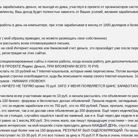
 зарабатывать деньги, не выходя из дома, участвуя в проекте от организаторов сис
ов/месяц. Ваш доход будет полностью зависеть от Ваших усилий, желания зарабатыват
 работы в день на компьютере, при этом зарабатывая в месяц от 1000 долларов и боле
 ( мой образец приведен, но можете размещать свое собственное)
ту и рассылать всем откликнувшимся письма.
ь на свой Интернет кошелек или банковский счет деньги, это произойдет уже после пе
 регистрации на этих сайтах.
 специализированные сайты о поиске работы, когда искала работу для дополнитель
 В ПРОЕКТЕ Яндекс Деньги, ПРИ ВЛОЖЕНИИ ВСЕГО 70 РУБ
ослать по 10 рублей на 7 Internet-кошельков, которые ниже перечислены. Потом вычер
 седьмая строчка освобождается, куда Вы вписываете номер своего Internet-кошельк
орумов - НИКАКИХ УЛОВОК!!!
нципе НИЧЕГО НЕ ТЕРЯЮ кроме 70 руб. ЗАТО У МЕНЯ ПОЯВЛЯЕТСЯ ШАНС ЗАРАБОТА
числила всем участникам акции по 10 руб. и начала рассылать эти объявления по ра
а 100 бизнес- форумах и бесплатных досках объявлений. Прошла неделя, заглядываю в 
, что за неделю заработали кто по 750 руб., кто по 450 рублей. Пиши, пропало, подума
а это занятие, так и не дослав свое объявление до 200 форумов. Ещё через неделю(!р
ело не стоящее, случайно нашёлся такой же наивный, как и я. Ещё через две недели я 
 равно за 1 месяц 900 руб. Это очень мало, как пишут предыдущие участники – они за
амое интересное: на мой кошелёк стали приходить деньги КАЖДЫЙ ДЕНЬ, спустя ещё 2
явления ещё более чем на 150 форумов. РЕЗУЛЬТАТ БЫЛ ОЩЕЛОМЛЯЮЩИЙ. По прошеств
поступает по 10-30 руб. И это все только за цену в 70 руб.!!! Я была в очень плохом