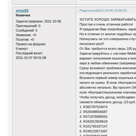
anna88
Поделиться
2011-10-06 23:58:23
Новичок
ХОТИТЕ ХОРОШО ЗАРАБАТЫВАТЬ, 
Зарегистрирован
: 2011-10-06
Простая и очень отличная работа!
Приглашений:
0
Я предлагаю Вам попробовать зараб
Сообщений:
5
Но в отличие от многих подобных
Уважение:
+0
Наткнулась на это совершенно случ
Позитив:
+0
несколько раз!!!
Провел на форуме:
9 минут
От Вас требуется всего лишь 100 ру
Последний визит:
Зарегистрируйтесь с системе WebM
2011-10-07 00:01:08
вариант пополнения кошелька и вне
евро в любом обменнике (например
Сразу возникнет проблема внесения 
последующего реального заработка!
Возьмите первый номер кошелька из 
ничего не нужно. В поле «Контракт
абсолютно легально. Вы просите ЗА
поле «Контракт/назначение платеж
Чтобы получать доход, необходимо 
сможете обналичить доход. (10 руб.
1. R382787524674
2. R626498556687
3. R571878086552
4. R342913509618
5. R101700187147
6. R249133571697
7. R750698464305