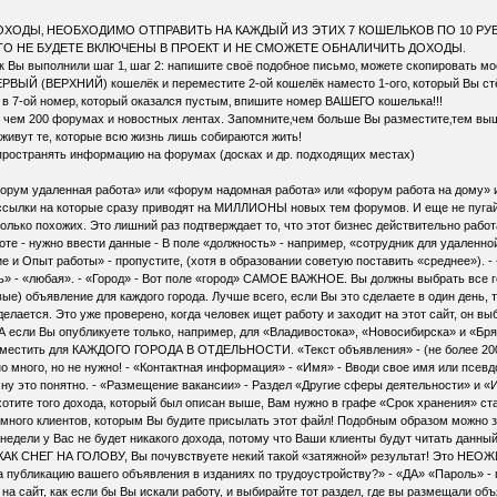
ХОДЫ‚ НЕОБХОДИМО ОТПРАВИТЬ НА КАЖДЫЙ ИЗ ЭТИХ 7 КОШЕЛЬКОВ ПО 10 РУБ
ТО НЕ БУДЕТЕ ВКЛЮЧЕНЫ В ПРОЕКТ И НЕ СМОЖЕТЕ ОБНАЛИЧИТЬ ДОХОДЫ.
к Вы выполнили шаг 1‚ шаг 2: напишите своё подобное письмо‚ можете скопировать моё
РВЫЙ (ВЕРХНИЙ) кошелёк и переместите 2-ой кошелёк наместо 1-ого‚ который Вы стёрли
‚а в 7-ой номер‚ который оказался пустым‚ впишите номер ВАШЕГО кошелька!!!
‚ чем 200 форумах и новостных лентах. Запомните‚чем больше Вы разместите‚тем выш
ивут те, которые всю жизнь лишь собираются жить!
спространять информацию на форумах (досках и др. подходящих местах)
орум удаленная работа» или «форум надомная работа» или «форум работа на дому» или 
ссылки на которые сразу приводят на МИЛЛИОНЫ новых тем форумов. И еще не пугайте
колько похожих. Это лишний раз подтверждает то, что этот бизнес действительно рабо
оте - нужно ввести данные - В поле «должность» - например, «сотрудник для удаленной
ие и Опыт работы» - пропустите, (хотя в образовании советую поставить «среднее»). - 
ь» - «любая». - «Город» - Вот поле «город» САМОЕ ВАЖНОЕ. Вы должны выбрать все го
ые) объявление для каждого города. Лучше всего, если Вы это сделаете в один день, 
елается. Это уже проверено, когда человек ищет работу и заходит на этот сайт, он в
А если Вы опубликуете только, например, для «Владивостока», «Новосибирска» и «Брян
зместить для КАЖДОГО ГОРОДА В ОТДЕЛЬНОСТИ. «Текст объявления» - (не более 200
о много, но не нужно! - «Контактная информация» - «Имя» - Вводи свое имя или псев
 - ну это понятно. - «Размещение вакансии» - Раздел «Другие сферы деятельности» и 
ите того дохода, который был описан выше, Вам нужно в графе «Срок хранения» ста
много клиентов, которым Вы будите присылать этот файл! Подобным образом можно за
недели у Вас не будет никакого дохода, потому что Ваши клиенты будут читать данный
, КАК СНЕГ НА ГОЛОВУ, Вы почувствуете некий такой «затяжной» результат! Это Н
 публикацию вашего объявления в изданиях по трудоустройству?» - «ДА» «Пароль» -
е на сайт, как если бы Вы искали работу, и выбирайте тот раздел, где вы размещали о