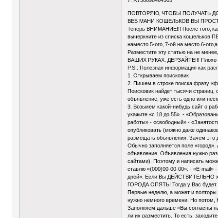
ПОВТОРЯЮ‚ ЧТОБЫ ПОЛУЧАТЬ ДО
ВЕБ МАНИ КОШЕЛЬКОВ ВЫ ПРОС
Теперь ВНИМАНИЕ!!! После того‚ ка
вычеркните из списка кошельков ПЕ
наместо 5-ого‚ 7-ой на место 6-ого
Разместите эту статью на не менее
ВАШИХ РУКАХ. ДЕРЗАЙТЕ!!! Плохо ж
P.S.: Полезная информация как ра
1. Открываем поисковик
2. Пишем в строке поиска фразу «ф
Поисковик найдет тысячи страниц, 
объявление, уже есть одно или нес
3. Возьмем какой-нибудь сайт о раб
укажите «с 18 до 55». - «Образован
работы» - «свободный» - «Занятост
опубликовать (можно даже одинаков
размещать объявления. Зачем это д
Обычно заполняется поле «город». 
объявление. Объявления нужно ра
сайтами). Поэтому и написать можн
ставлю «(000)00-00-00». - «E-mail»
дней». Если Вы ДЕЙСТВИТЕЛЬНО хот
ГОРОДА ОПЯТЬ! Тогда у Вас будет 
Первые неделю, а может и полторы 
нужно немного времени. Но потом
Заполняем дальше «Вы согласны на
ли их разместить. То есть, заходит