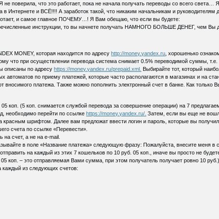
. Я не поверила, что это работает, пока не начала получать переводы со всего света… Я
а в Интернете и ВСЁ!!!! А заработок такой, что никаким начальникам и руководителям д
аботает, и самое главное ПОЧЕМУ…! Я Вам обещаю, что если вы будете:
численные инструкции, то вы начнете получать НАМНОГО БОЛЬШЕ ДЕНЕГ, чем Вы думал
ANDEX MONEY, которая находится по адресу
http://money.yandex.ru
, хорошенько ознако
тому что при осуществлении перевода система снимает 0.5% переводимой суммы, т.е. Вы
бы описаны по адресу
https://money.yandex.ru/prepaid.xml.
Выбирайте тот, который наибол
х автоматов по приему платежей, которые часто располагаются в магазинах и на ста
т вносимого платежа. Также можно пополнить электронный счет в банке. Как только Вы 
 05 коп. (5 коп. снимается службой перевода за совершение операции) на 7 предлагае
од, необходимо перейти по ссылке
https://money.yandex.ru/.
Затем, если вы еще не вошл
 красным шрифтом. Далее вам предложат ввести логин и пароль, которые вы получил
его счета по ссылке «Перевести».
на счет, а не на e-mail.
азывайте в поле «Название платежа» следующую фразу: Пожалуйста, внесите меня в 
отправить на каждый из этих 7 кошельков по 10 руб. 05 коп., иначе вы просто не бу
 05 коп. – это отправляемая Вами сумма, при этом получатель получает ровно 10 руб.
 на каждый из следующих счетов: