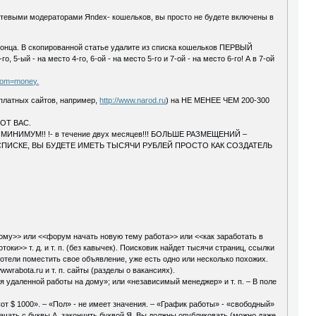
етевыми модераторами Яndex- кошельков, вы просто не будете включены в
 конца. В скопированной статье удалите из списка кошельков ПЕРВЫЙ
 5-ый - на место 4-го, 6-ой - на место 5-го и 7-ой - на место 6-го! А в 7-ой
from=money.
сплатных сайтов, например,
http://www.narod.ru
) на НЕ МЕНЕЕ ЧЕМ 200-300
ОТ ВАС.
О МИНИМУМ!! !- в течение двух месяцев!!! БОЛЬШЕ РАЗМЕЩЕНИЙ –
СПИСКЕ, ВЫ БУДЕТЕ ИМЕТЬ ТЫСЯЧИ РУБЛЕЙ ПРОСТО КАК СОЗДАТЕЛЬ
му>> или <<форум начать новую тему работа>> или <<как заработать в
оки>> т. д. и т. п. (без кавычек). Поисковик найдет тысячи страниц, ссылки
отели поместить свое объявление, уже есть одно или несколько похожих.
wrabota.ru и т. п. сайты (разделы о вакансиях).
я удаленной работы на дому»; или «независимый менеджер» и т. п. – В поле
от $ 1000». – «Пол» - не имеет значения. – «График работы» - «свободный»
ачать с буквы А, закончить буквой Я. Вы должны опубликовать (можно даже