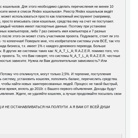
кс кошельков. Для этого необходимо сделать перечисления не менее 10
есите меня в список Яndex кошельков». Реестр Яndex кошельков ведёт
ек может использоваться просто как платежный инструмент (например,
ги, просто вписывать свои кошельки, средства ему на счет не поступают.
Каждый человек имеет паспортные данные. Поэтому при установке
зных компьютеров, либо 7 раз сменить имя компьютера и 7 разных
 после этого он может стать участником проекта. Подумаете, стоит ли это
- то копеечная! Поверьте мне, что изобретатели системы учли ВСЁ, так что
ида бизнеса, т.к. имеет 1% с каждого денежного перевода. Больше
В других же системах таких как: N_A_T_L_A; R.A.Z.E.R. помимо того, что
проекта. То, что Вам говорят, что системы N_A_T_L_A; R.A.Z.E.R. честные
олностью зависите. Нужна ли Вам дополнительная зависимость? Или
отому что откликнутся, могут только 2,5%. И терпение, поступления
ь систему, установить кошелек, пополнить баланс, перечислить средства.
, чтобы найти новых заинтересованных людей. Процесс не такой быстрый,
гое время, вплоть до 2010г. с Вашего первого объявления. Доходы будут
бъявления. Ждите, не удаляйте кошелек, а лучше продолжайте посылать свои
Д И НЕ ОСТАНАВЛИВАТЬСЯ НА ПОЛПУТИ. А Я ВАМ ОТ ВСЕЙ ДУШИ