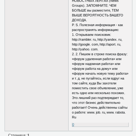
НОВОСТНЫХ ЛЕНТАХ (News
Groups). ЗАПОМНИТЕ: ЧЕМ
БОЛЬШЕ вы разместите‚ ТЕМ
ВЫШЕ ВЕРОЯТНОСТЬ ВАШЕГО
ДОХОДА.
P. S. Полезная информация - как
распространять информацию:
1. Открываем поисковик:
http://rambler. ru‚ http://yandex. ru‚
http://google. com‚ http://aport. ru‚
http://yahoo. com.
2. 2. Пишем в строке поиска фразу:
«форум удаленная работа» или
«форум надомная работа» или
«форум работа на дому» или
«форум начать новую тему работа»
и т. д. не пугайтесь‚ если вдруг на
том сайте‚ куда Вы захотели
поместить свое объявление‚ уже
есть одно или несколько похожих.
Это лишний раз подтверждает то‚
что этот бизнес действительно
работает! Очень действенны сайты
о работе: www. job. ru‚ www. rabota.
Ru
0
Страница:
1