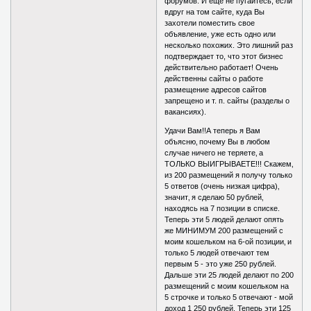
форумов. И еще не пугайтесь, если
вдруг на том сайте, куда Вы
захотели поместить свое
объявление, уже есть одно или
несколько похожих. Это лишний раз
подтверждает то, что этот бизнес
действительно работает! Очень
действенны сайты о работе
размещение адресов сайтов
запрещено и т. п. сайты (разделы о
вакансиях).
Удачи Вам!!А теперь я Вам
объясню‚ почему Вы в любом
случае ничего не теряете‚ а
ТОЛЬКО ВЫИГРЫВАЕТЕ!!! Скажем‚
из 200 размещений я получу только
5 ответов (очень низкая цифра)‚
значит‚ я сделаю 50 рублей‚
находясь на 7 позиции в списке.
Теперь эти 5 людей делают опять
же МИНИМУМ 200 размещений с
моим кошельком на 6-ой позиции‚ и
только 5 людей отвечают тем
первым 5 - это уже 250 рублей.
Дальше эти 25 людей делают по 200
размещений с моим кошельком на
5 строчке и только 5 отвечают - мой
доход 1 250 рублей. Теперь эти 125