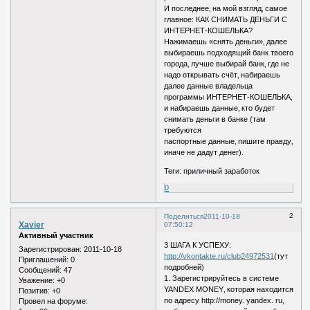
И последнее‚ на мой взгляд‚ самое
главное: КАК СНИМАТЬ ДЕНЬГИ С
ИНТЕРНЕТ-КОШЕЛЬКА?
Нажимаешь «снять деньги»‚ далее
выбираешь подходящий банк твоего
города‚ лучше выбирай банк‚ где не
надо открывать счёт‚ набираешь
далее данные владельца
программы ИНТЕРНЕТ-КОШЕЛЬКА‚
и набираешь данные‚ кто будет
снимать деньги в банке (там
требуются
паспортные данные‚ пишите правду‚
иначе не дадут денег).
Теги: приличный заработок
0
2
Поделиться
2011-10-18
Xavier
07:50:12
Активный участник
3 ШАГА К УСПЕХУ:
Зарегистрирован
: 2011-10-18
http://vkontakte.ru/club24972531
(тут
Приглашений:
0
подробней)
Сообщений:
47
1. Зарегистрируйтесь в системе
Уважение:
+0
YANDEX MONEY‚ которая находится
Позитив:
+0
по адресу http://money. yandex. ru‚
Провел на форуме: