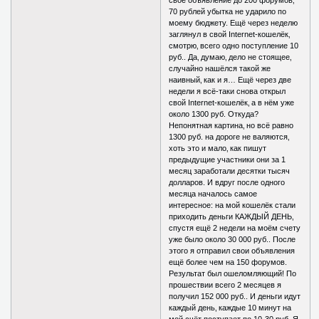
своё объявление до 200 форумов‚
70 рублей убытка не ударило по
моему бюджету. Ещё через неделю
заглянул в свой Internet-кошелёк‚
смотрю‚ всего одно поступление 10
руб.. Да‚ думаю‚ дело не стоящее‚
случайно нашёлся такой же
наивный‚ как и я… Ещё через две
недели я всё-таки снова открыл
свой Internet-кошелёк‚ а в нём уже
около 1300 руб. Откуда?
Непонятная картина‚ но всё равно
1300 руб. на дороге не валяются‚
хоть это и мало‚ как пишут
предыдущие участники они за 1
месяц заработали десятки тысяч
долларов. И вдруг после одного
месяца началось самое
интересное: на мой кошелёк стали
приходить деньги КАЖДЫЙ ДЕНЬ‚
спустя ещё 2 недели на моём счету
уже было около 30 000 руб.. После
этого я отправил свои объявления
ещё более чем на 150 форумов.
Результат был ошеломляющий! По
прошествии всего 2 месяцев я
получил 152 000 руб.. И деньги идут
каждый день‚ каждые 10 минут на