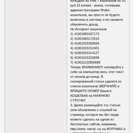
КАЖДЫЙ из этих 7 кошельков по 10
руб.15 копеек - иначе, сетевыми
администраторами Яndex
кошельков, вы просто не будете
включены в систему и не сможете
обналичить доход.
№ Интернет-кошельков
1) 41001883167173
2) 41001883172510
3) 41001915309934
4) 41001915312401
5) 41001915314127
6) 41001915315699
7) 410011132800688
Теперь ВНИМАНИЕ!!! скопируйте к
себе на компьютер весь этот текст
от начала до конца. В
скопированной статье удалите из
списка кошельков (ВЕРХНИЙ) и
ВПИШИТЕ НОМЕР Вашего
КОШЕЛЬКА на НИЖНЮЮ
СТРОЧКУ.
3. Далее размещайте эту статью
(или объявление с ссылкой на
страницу‚ которую вы без труда
можете сделать на одном из
бесплатных сайтов‚ например‚
http://www. narod. ru) на ФОРУМАХ и