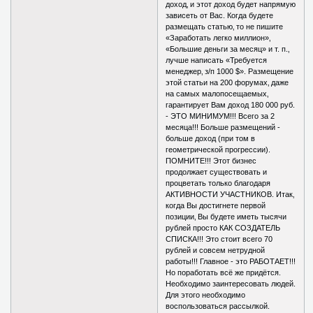
доход‚ и этот доход будет напрямую
зависеть от Вас. Когда будете
размещать статью‚ то не пишите
«Заработать легко миллион»‚
«Большие деньги за месяц» и т. п.‚
лучше написать «Требуется
менеджер‚ з/п 1000 $». Размещение
этой статьи на 200 форумах‚ даже
на самых малопосещаемых‚
гарантирует Вам доход 180 000 руб.
- ЭТО МИНИМУМ!!! Всего за 2
месяца!!! Больше размещений -
больше доход (при том в
геометрической прогрессии).
ПОМНИТЕ!!! Этот бизнес
продолжает существовать и
процветать только благодаря
АКТИВНОСТИ УЧАСТНИКОВ. Итак‚
когда Вы достигнете первой
позиции‚ Вы будете иметь тысячи
рублей просто КАК СОЗДАТЕЛЬ
СПИСКА!!! Это стоит всего 70
рублей и совсем нетрудной
работы!!! Главное - это РАБОТАЕТ!!!
Но поработать всё же придётся.
Необходимо заинтересовать людей.
Для этого необходимо
воспользоваться рассылкой.