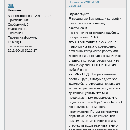
1
Поделиться
2011-10-07
JXL
23:36:12
Новичок
Здравствуйте!
Зарегистрирован
: 2011-10-07
Я предлагаю Вам вещь‚ к которой и
Приглашений:
0
сам относился поначалу
Сообщений:
6
скептически.
Уважение:
+0
Но в отличие от многих подобных
Позитив:
+0
предложений - ЭТО
Провел на форуме:
12 минут
ДЕЙСТВИТЕЛЬНО РАБОТАЕТ!!
Последний визит:
Наткнулся я на это совершенно
2011-10-10 15:26:17
случайно‚ когда искал работу для
дополнительного заработка. Найдя
статью‚ в которой говорилось‚ что
можно сделать СОТНИ ТЫСЯЧ
рублей всего
за ПАРУ НЕДЕЛЬ при вложении
всего 70 руб.‚ я подумал‚ что это
должно быть очередная фишка для
лохов‚ но решил всё-таки дочитать
до конца и узнать‚ что мне
предлагают: там говорилось‚ что
надо послать по 10руб. на 7 Internet-
кошельков‚ которые ниже
перечислены. Потом вычеркнуть
первый кошелёк из списка‚ тем
самым‚ сместив список на одну
строчку вверх‚ в результате чего