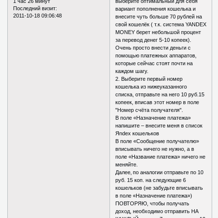
1 час 26 минут
выберите оптимальный для себя
Последний визит:
вариант пополнения кошелька и
2011-10-18 09:06:48
внесите чуть больше 70 рублей на
свой кошелёк ( т.к. система YANDEX
MONEY берет небольшой процент
за перевод денег 5-10 копеек).
Очень просто внести деньги с
помощью платежных аппаратов‚
которые сейчас стоят почти на
каждом шагу.
2. Выберите первый номер
кошелька из нижеуказанного
списка, отправьте на него 10 руб.15
копеек, вписав этот номер в поле
"Номер счёта получателя".
В поле «Назначение платежа»
напишите – внесите меня в список
Яndex кошельков
В поле «Сообщение получателю»
вписывать ничего не нужно, а в
поле «Название платежа» ничего не
меняйте.
Далее‚ по аналогии отправьте по 10
руб. 15 коп. на следующие 6
кошельков (не забудьте вписывать
в поле «Назначение платежа»)
ПОВТОРЯЮ, чтобы получать
доход, необходимо отправить НА