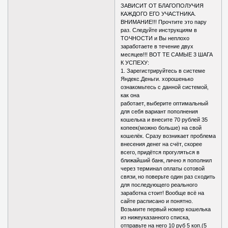
ЗАВИСИТ ОТ БЛАГОПОЛУЧИЯ
КАЖДОГО ЕГО УЧАСТНИКА.
ВНИМАНИЕ!!! Прочтите это пару
раз. Следуйте инструкциям в
ТОЧНОСТИ и Вы неплохо
заработаете в течение двух
месяцев!!! ВОТ ТЕ САМЫЕ 3 ШАГА
К УСПЕХУ:
1. Зарегистрируйтесь в системе
Яндекс.Деньги. хорошенько
ознакомьтесь с данной системой‚
как она
работает‚ выберите оптимальный
для себя вариант пополнения
кошелька и внесите 70 рублей 35
копеек(можно больше) на свой
кошелёк. Сразу возникает проблема
внесения денег на счёт‚ скорее
всего‚ придётся прогуляться в
ближайший банк‚ лично я пополнил
через терминал оплаты сотовой
связи‚ но поверьте один раз сходить
для последующего реального
заработка стоит! Вообще всё на
сайте расписано и понятно.
Возьмите первый номер кошелька
из нижеуказанного списка‚
отправьте на него 10 руб 5 коп.(5