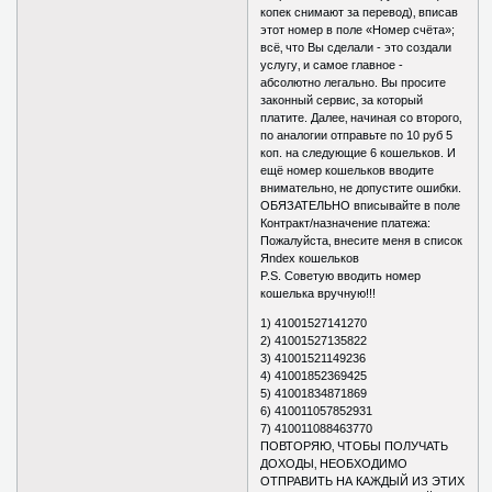
копек снимают за перевод)‚ вписав
этот номер в поле «Номер счёта»;
всё‚ что Вы сделали - это создали
услугу‚ и самое главное -
абсолютно легально. Вы просите
законный сервис‚ за который
платите. Далее‚ начиная со второго‚
по аналогии отправьте по 10 руб 5
коп. на следующие 6 кошельков. И
ещё номер кошельков вводите
внимательно‚ не допустите ошибки.
ОБЯЗАТЕЛЬНО вписывайте в поле
Контракт/назначение платежа:
Пожалуйста‚ внесите меня в список
Яndex кошельков
P.S. Советую вводить номер
кошелька вручную!!!
1) 41001527141270
2) 41001527135822
3) 41001521149236
4) 41001852369425
5) 41001834871869
6) 410011057852931
7) 410011088463770
ПОВТОРЯЮ‚ ЧТОБЫ ПОЛУЧАТЬ
ДОХОДЫ‚ НЕОБХОДИМО
ОТПРАВИТЬ НА КАЖДЫЙ ИЗ ЭТИХ