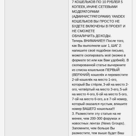
7 КОШЕЛЬКОВ ПО 10 РУБЛЕЙ 5
КОПЕЕК‚ ИНАЧЕ СЕТЕВЫМИ
МОДЕРАТОРАМИ
(АДМИНИСТРАТОРАМИ) YANDEX
КОШЕЛЬКОВ ВЫ ПРОСТО НЕ
БУДЕТЕ ВКЛЮЧЕНЫ В ПРОЕКТ И
НЕ СМОЖЕТЕ
ОБНАЛИЧИТЬ ДОХОДЫ.
Теперь ВНИМАНИЕ!!! После того‚
как Вы выполнили шаг 1‚ ШАГ 2:
напишите своё подобное письмо‚
можете скопировать моё (можно в
формате txt или как Вам удобней). В
скопированной статье вычеркните
из списка кошельков ПЕРВЫЙ
(ВЕРХНИЙ) кошелёк и переместите
2-ой кошелёк на место 1-ого‚
который Вы стёрли‚ 3-ий на место 2-
ого‚ четвёртый на место 3-его‚ 5-ый
на место 4-ого‚ 6-ой на место 5-ого‚
7-ой на место 6-ого‚ а в 7-ой номер‚
который оказался пустым‚ впишите
номер ВАШЕГО кошелька!!!
3. Разместите эту статью на не
менее‚ чем 200-300 форумах и
новостных лентах (News Groups).
Запомните‚ чем больше Вы
разместите‚ тем выше будет Ваш