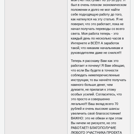
мой счёт поступает по 10-30 руб. Я
был в очень плохом экономическом
положении и долго не мог найти
себе подходящую работу до того‚
как наткнулся на эту статью. Я не
поверил‚ что это работает‚ пока не
начал получать переводы со всего
света. Моя работа теперь - это
каждый день по несколько часов в
Интернете и ВСЁ!!! А заработок
такой‚ что никаким начальникам и
руководителям даже не снился!!!
Теперь я расскажу Вам как это
работает и почему! Я Вам обещаю‚
что если Вы будете в точности
соблюдать нижеперечисленные
инструкции‚ то вы начнёте получать
намного больше денег‚ чем
думаете‚ не прилагая к этому
особых усилий. Согласитесь‚ что
это просто и совершенно
легально!!! Ваш вклад всего 70
рублей и очень высокие шансы
увеличить своё благосостояние!
ВАЖНО: это не обман и при этом
Вы ничем не рискуете‚ но это
РАБОТАЕТ! БЛАГОПОЛУЧИЕ
ЛЮБОГО УЧАСТНИКА ПРОЕКТА