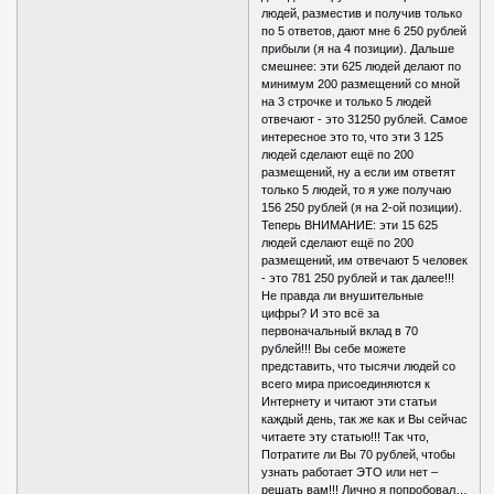
людей‚ разместив и получив только
по 5 ответов‚ дают мне 6 250 рублей
прибыли (я на 4 позиции). Дальше
смешнее: эти 625 людей делают по
минимум 200 размещений со мной
на 3 строчке и только 5 людей
отвечают - это 31250 рублей. Самое
интересное это то‚ что эти 3 125
людей сделают ещё по 200
размещений‚ ну а если им ответят
только 5 людей‚ то я уже получаю
156 250 рублей (я на 2-ой позиции).
Теперь ВНИМАНИЕ: эти 15 625
людей сделают ещё по 200
размещений‚ им отвечают 5 человек
- это 781 250 рублей и так далее!!!
Не правда ли внушительные
цифры? И это всё за
первоначальный вклад в 70
рублей!!! Вы себе можете
представить‚ что тысячи людей со
всего мира присоединяются к
Интернету и читают эти статьи
каждый день‚ так же как и Вы сейчас
читаете эту статью!!! Так что,
Потратите ли Вы 70 рублей‚ чтобы
узнать работает ЭТО или нет –
решать вам!!! Лично я попробовал…