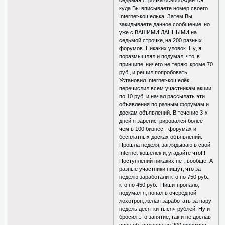
седьмая строчка освобождается‚
куда Вы вписываете номер своего
Internet-кошелька. Затем Вы
закидываете данное сообщение‚ но
уже с ВАШИМИ ДАННЫМИ на
седьмой строчке‚ на 200 разных
форумов. Никаких уловок. Ну‚ я
поразмышлял и подумал‚ что‚ в
принципе‚ ничего не теряю‚ кроме 70
руб.‚ и решил попробовать.
Установил Internet-кошелёк‚
перечислил всем участникам акции
по 10 руб. и начал рассылать эти
объявления по разным форумам и
доскам объявлений. В течение 3-х
дней я зарегистрировался более
чем в 100 бизнес - форумах и
бесплатных досках объявлений.
Прошла неделя‚ заглядываю в свой
Internet-кошелёк и‚ угадайте что!!!
Поступлений никаких нет‚ вообще. А
разные участники пишут‚ что за
неделю заработали кто по 750 руб.‚
кто по 450 руб.. Пиши-пропало‚
подумал я‚ попал в очередной
лохотрон‚ желая заработать за пару
недель десятки тысяч рублей. Ну и
бросил это занятие‚ так и не дослав