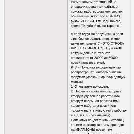
Размещением объявлений на
специализированных сайтах о
поисках работы‚ форумах‚ досках
объявлений. А тут всё в ВАШИХ
руках‚ ДЕРЗАЙТЕ!!! Ведь ничего‚
кроме 70 рублей вы не теряете!!!
А если вдруг не получится‚ а если
этот бизнес рухнет‚ и никто мне
денег не пришлёт? - ЭТО СТРОКА
ДЛЯ ПЕССИМИСТОВ. Ну и что!!!
Каждый день в Интернете
появляются от 20000 до 50000
новых пользователей.
P. S. - Полезная информация как
распространять информацию на
форумах (досках и др. подходящих
местах)
1. Открываем поисковик
2. Пишем в строке поиска фразу
«форум удаленная работа» или
«форум надомная работа» или
«форум работа на дому» или
«форум начать новую тему работа»
и т. д. и т. п. (без кавычек).
Поисковик найдет тысячи страниц,
ссылки на которые сразу приводят
на МИЛЛИОНЫ новых тем