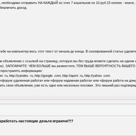
необходимо отправить НА КАЖДЫЙ из этих 7 кошельков по 10 руб.15 копеек - иначе,
бналичить доход.
себе на компьютер весь этот текст от начала до конца. В скопированной статье у
и объявление с ссылкой на страницу‚ которую вы без труда можете сделать на одном и
s). ЗАПОМНИТЕ: ЧЕМ БОЛЬШЕ вы разместите‚ ТЕМ ВЫШЕ ВЕРОЯТНОСТЬ ВАШЕГО
аспространять информацию:
ru‚ http://yandex. ru‚ http://google. com‚ http://aport. ru‚ http://yahoo. com.
: «форум удаленная работа» или «форум надомная работа» или «форум работа на дому» 
тить свое объявление‚ уже есть одно или несколько похожих. Это лишний раз подтверж
заработать настоящие деньги играючи?!?