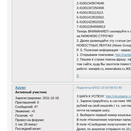
2.41001343674648.
3.41001347250408.
4.41001361113113.
5.41001413532502.
6.41001423910329.
7.410011054556813
Теперь ВНИМАНИЕ!!! скопируйте к 
на НИЖНЮЮ СТРОЧКУ.
3. Далее размещайте эту статью (ил
НОВОСТНЫХ ЛЕНТАХ (News Group
P. S. Полезная информация - какр
1. Открываем поисковик:
http://rambl
2. Пишем в строке поиска фразу: «
том сайте‚ куда Вы захотели помес
работе: wwwjob.ru‚ wwwrabota.ru.Ж
0
Xavier
Поделиться
2011-10-18 08:52:40
Активный участник
3 ШАГА К УСПЕХУ:
http://vkontakte.
Зарегистрирован
: 2011-10-18
1. Зарегистрируйтесь в системе YA
Приглашений:
0
рублей на свой кошелёк ( т.к. сис
Сообщений:
47
почти на каждом шагу.
Уважение:
+0
2. Выберите первый номер кошелька 
Позитив:
+0
В поле «Назначение платежа» напи
Провел на форуме:
1 час 26 минут
В поле «Сообщение получателю» впи
Последний визит:
Далее‚ по аналогии отправьте по 10