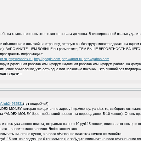
себе на компьютер весь этот текст от начала до конца. В скопированной статье у
и объявление с ссылкой на страницу‚ которую вы без труда можете сделать на одном и
s). ЗАПОМНИТЕ: ЧЕМ БОЛЬШЕ вы разместите‚ ТЕМ ВЫШЕ ВЕРОЯТНОСТЬ ВАШЕГО
аспространять информацию:
er.ru
‚
http://yandex.ru
‚
http://google.com
‚
http://aport.ru
‚
http://yahoo.com
.
форум удаленная работа» или «форум надомная работа» или «форум работа на дому» ил
тить свое объявление‚ уже есть одно или несколько похожих. Это лишний раз подтверж
ЕЛАЮ УДАЧИ!!!!
ru/club24972531
(тут подробней)
NDEX MONEY‚ которая находится по адресу http://money. yandex. ru‚ выберите оптима
тема YANDEX MONEY берет небольшой процент за перевод денег 5-10 копеек). Очень пр
из нижеуказанного списка, отправьте на него 10 руб.15 копеек, вписав этот номер в 
шите – внесите меня в список Яndex кошельков
сывать ничего не нужно, а в поле «Название платежа» ничего не меняйте.
 руб. 15 коп. на следующие 6 кошельков (не забудьте вписывать в поле «Назначение п