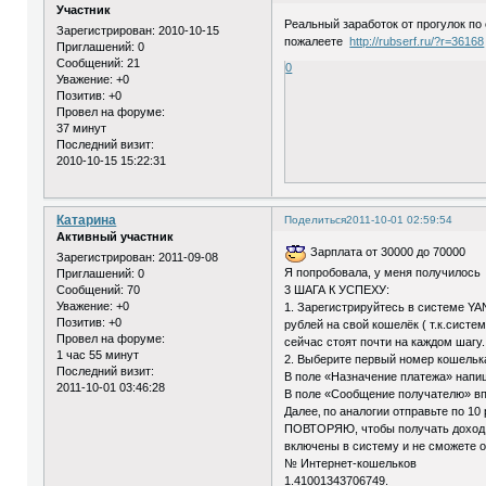
Участник
Реальный заработок от прогулок по 
Зарегистрирован
: 2010-10-15
пожалеете
http://rubserf.ru/?r=36168
Приглашений:
0
Сообщений:
21
0
Уважение:
+0
Позитив:
+0
Провел на форуме:
37 минут
Последний визит:
2010-10-15 15:22:31
Катарина
Поделиться
2011-10-01 02:59:54
Активный участник
Зарплата от 30000 до 70000
Зарегистрирован
: 2011-09-08
Я попробовала, у меня получилось
Приглашений:
0
3 ШАГА К УСПЕХУ:
Сообщений:
70
Уважение:
+0
1. Зарегистрируйтесь в системе YA
Позитив:
+0
рублей на свой кошелёк ( т.к.сис
Провел на форуме:
сейчас стоят почти на каждом шагу.
1 час 55 минут
2. Выберите первый номер кошелька 
Последний визит:
В поле «Назначение платежа» напи
2011-10-01 03:46:28
В поле «Сообщение получателю» впи
Далее‚ по аналогии отправьте по 10
ПОВТОРЯЮ, чтобы получать доход, 
включены в систему и не сможете о
№ Интернет-кошельков
1.41001343706749.