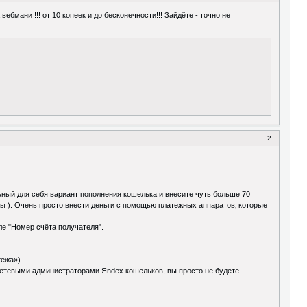
бмани !!! от 10 копеек и до бесконечности!!! Зайдёте - точно не
2
льный для себя вариант пополнения кошелька и внесите чуть больше 70
 ). Очень просто внести деньги с помощью платежных аппаратов‚ которые
ле "Номер счёта получателя".
тежа»)
сетевыми администраторами Яndex кошельков, вы просто не будете