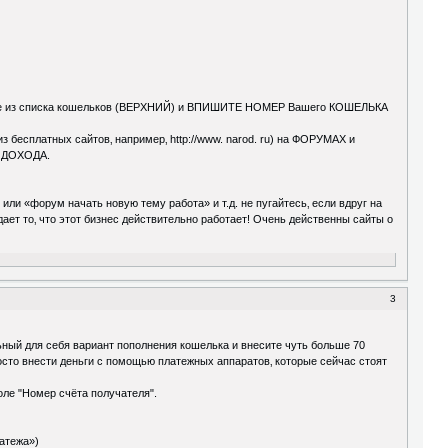
далите из списка кошельков (ВЕРХНИЙ) и ВПИШИТЕ НОМЕР Вашего КОШЕЛЬКА
з бесплатных сайтов‚ например‚ http://www. narod. ru) на ФОРУМАХ и
 ДОХОДА.
и «форум начать новую тему работа» и т.д. не пугайтесь‚ если вдруг на
дает то‚ что этот бизнес действительно работает! Очень действенны сайты о
3
льный для себя вариант пополнения кошелька и внесите чуть больше 70
осто внести деньги с помощью платежных аппаратов‚ которые сейчас стоят
поле "Номер счёта получателя".
латежа»)