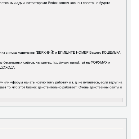
 сетевыми администраторами Яndex кошельков, вы просто не будете
далите из списка кошельков (ВЕРХНИЙ) и ВПИШИТЕ НОМЕР Вашего КОШЕЛЬКА
з бесплатных сайтов‚ например‚ http://www. narod. ru) на ФОРУМАХ и
 ДОХОДА.
или «форум начать новую тему работа» и т. д. не пугайтесь‚ если вдруг на
дает то‚ что этот бизнес действительно работает! Очень действенны сайты о