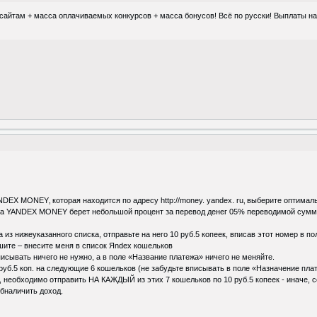
сайтам + масса оплачиваемых конкурсов + масса бонусов! Всё по русски! Выплаты на ве
NDEX MONEY‚ которая находится по адресу http://money. yandex. ru‚ выберите оптима
тема YANDEX MONEY берет небольшой процент за перевод денег 05% переводимой суммы
из нижеуказанного списка, отправьте на него 10 руб.5 копеек, вписав этот номер в по
шите – внесите меня в список Яndex кошельков
сывать ничего не нужно, а в поле «Название платежа» ничего не меняйте.
 руб.5 коп. на следующие 6 кошельков (не забудьте вписывать в поле «Назначение пла
необходимо отправить НА КАЖДЫЙ из этих 7 кошельков по 10 руб.5 копеек - иначе, 
бналичить доход.