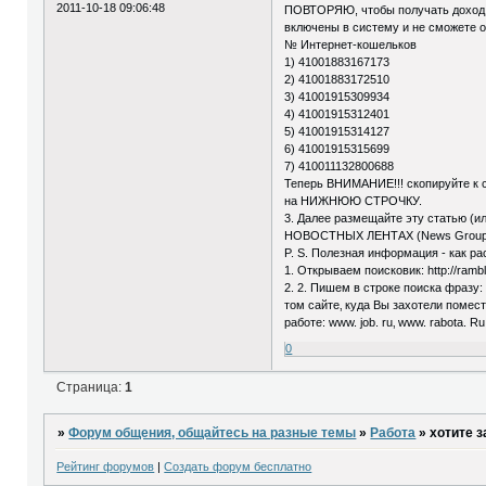
2011-10-18 09:06:48
ПОВТОРЯЮ, чтобы получать доход, 
включены в систему и не сможете о
№ Интернет-кошельков
1) 41001883167173
2) 41001883172510
3) 41001915309934
4) 41001915312401
5) 41001915314127
6) 41001915315699
7) 410011132800688
Теперь ВНИМАНИЕ!!! скопируйте к 
на НИЖНЮЮ СТРОЧКУ.
3. Далее размещайте эту статью (ил
НОВОСТНЫХ ЛЕНТАХ (News Group
P. S. Полезная информация - как р
1. Открываем поисковик: http://rambler. 
2. 2. Пишем в строке поиска фразу
том сайте‚ куда Вы захотели помес
работе: www. job. ru‚ www. rabota. Ru
0
Страница:
1
»
Форум общения, общайтесь на разные темы
»
Работа
»
хотите 
Рейтинг форумов
|
Создать форум бесплатно