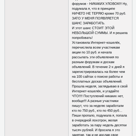
форумов - НИКАКИХ УЛОВОК!!! Ну,
подумала я, что в принципе
НИЧЕГО НЕ ТЕРЯЮ кроме 70 руб.
ЗАТО У МЕНЯ ПОЯВЛЯЕТСЯ
ШАНС ЗАРАБОТАТЬ.
И этот шанс СТОИТ ЭТОЙ
НЕБОЛЬШОЙ СУММЫ. И я решила
попробовать!
Установила Интернет-кошелёк,
перечислила всем участникам
акции по 10 руб. и начала
рассылать эти объявления по
разным форумам и доскам
объявлений. В течение 2-х дней я
зарегистрировалась на более чем
на 100 сайтах о поиске работы и
бесплатных досках объявлений.
Прошла неделя, заглядываю в свой
Интернет-кошелёк, и угадайте
ЧТО!!!! Поступлений никаких нет,
вообще!!! А разные участники
пишут, что за неделю заработали
кто по 750 руб., кто по 450 руб…
Пиши пропало, подумала я, попала
в очередной лохотрон, желая
заработать за пару недель десятки
тысяч рублей. И бросила я это
занятие, так и не дослав свое