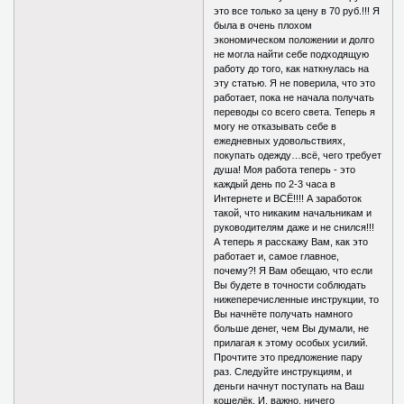
это все только за цену в 70 руб.!!! Я
была в очень плохом
экономическом положении и долго
не могла найти себе подходящую
работу до того, как наткнулась на
эту статью. Я не поверила, что это
работает, пока не начала получать
переводы со всего света. Теперь я
могу не отказывать себе в
ежедневных удовольствиях,
покупать одежду…всё, чего требует
душа! Моя работа теперь - это
каждый день по 2-3 часа в
Интернете и ВСЁ!!!! А заработок
такой, что никаким начальникам и
руководителям даже и не снился!!!
А теперь я расскажу Вам, как это
работает и, самое главное,
почему?! Я Вам обещаю, что если
Вы будете в точности соблюдать
нижеперечисленные инструкции, то
Вы начнёте получать намного
больше денег, чем Вы думали, не
прилагая к этому особых усилий.
Прочтите это предложение пару
раз. Следуйте инструкциям, и
деньги начнут поступать на Ваш
кошелёк. И, важно, ничего