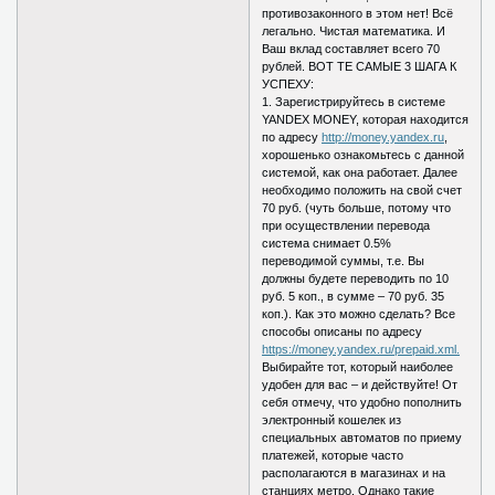
противозаконного в этом нет! Всё
легально. Чистая математика. И
Ваш вклад составляет всего 70
рублей. ВОТ ТЕ САМЫЕ 3 ШАГА К
УСПЕХУ:
1. Зарегистрируйтесь в системе
YANDEX MONEY, которая находится
по адресу
http://money.yandex.ru
,
хорошенько ознакомьтесь с данной
системой, как она работает. Далее
необходимо положить на свой счет
70 руб. (чуть больше, потому что
при осуществлении перевода
система снимает 0.5%
переводимой суммы, т.е. Вы
должны будете переводить по 10
руб. 5 коп., в сумме – 70 руб. 35
коп.). Как это можно сделать? Все
способы описаны по адресу
https://money.yandex.ru/prepaid.xml.
Выбирайте тот, который наиболее
удобен для вас – и действуйте! От
себя отмечу, что удобно пополнить
электронный кошелек из
специальных автоматов по приему
платежей, которые часто
располагаются в магазинах и на
станциях метро. Однако такие