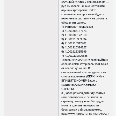
КАЖДЫЙ из этих 7 кошельков по 10
руб.15 копеек - иначе, сетевыми
администраторами Яndex
кошельков, вы просто не будете
включены в систему и не сможете
обналичить доход.
№ Интернет-кошельков
1) 41001883167173
2) 41001883172510
3) 41001915309934
4) 41001915312401
5) 41001915314127
6) 41001915315699
7) 410011132800688
Теперь ВНИМАНИЕ!!! скопируйте к
себе на компьютер весь этот текст
от начала до конца. В
скопированной статье удалите из
списка кошельков (ВЕРХНИЙ) и
ВПИШИТЕ НОМЕР Вашего
КОШЕЛЬКА на НИЖНЮЮ
СТРОЧКУ.
3. Далее размещайте эту статью
(или объявление с ссылкой на
страницу‚ которую вы без труда
можете сделать на одном из
бесплатных сайтов‚ например‚
http://www. narod. ru) на ФОРУМАХ и