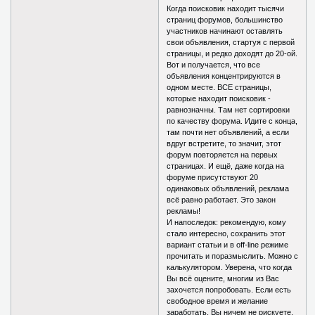
Когда поисковик находит тысячи
страниц форумов, большинство
участников начинают оставлять
свои объявления, стартуя с первой
страницы, и редко доходят до 20-ой.
Вот и получается, что все
объявления концентрируются в
одном месте. ВСЕ страницы,
которые находит поисковик -
равнозначны. Там нет сортировки
по качеству форума. Идите с конца,
там почти нет объявлений, а если
вдруг встретите, то значит, этот
форум повторяется на первых
страницах. И ещё, даже когда на
форуме присутствуют 20
одинаковых объявлений, реклама
всё равно работает. Это закон
рекламы!
И напоследок: рекомендую, кому
стало интересно, сохранить этот
вариант статьи и в off-line режиме
прочитать и поразмыслить. Можно с
калькулятором. Уверена, что когда
Вы всё оцените, многим из Вас
захочется попробовать. Если есть
свободное время и желание
заработать, Вы ничем не рискуете.