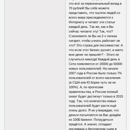
это всё за первоначальный вклад в
70 рублей! Вы себе можете
представить, что тысячи людей со
всего мира присоединяются к
Интернету и читают эти статьи
каждый день. Так же, как и Вы
сейчас читаете эту! Так, что?
Сэкономите ли Вы на 2-х пачках
сигарет, чтобы узнать работает ли
это? Это строка для пессимистов: А
что если этот бизнес рухнет, и никто
мне денег не пришлёт? - Этого не
случиться никогда! Каждый день в
Сети появляются от 20000 до 50000
новых пользователей. На начало
2007 года в России было только 7%
пользователей от всего населения
(в США или Ю.Корее чуть ли не
100%). А, по прогнозам
правительства, в России полный
охват будет достигнут только в 2015
году. Так, что количество новых
пользователей будет расти ещё
очень долго. Я не утверждаю, что
деньги посыплются на Вас дождём
из 100$ банкнот. Потрудиться
придётся. А значит, отпадает
пословица о бесплатном сыре в