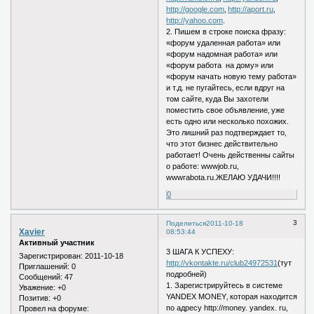
http://google.com
‚
http://aport.ru
‚
http://yahoo.com
.
2. Пишем в строке поиска фразу:
«форум удаленная работа» или
«форум надомная работа» или
«форум работа на дому» или
«форум начать новую тему работа»
и т.д. не пугайтесь‚ если вдруг на
том сайте‚ куда Вы захотели
поместить свое объявление‚ уже
есть одно или несколько похожих.
Это лишний раз подтверждает то‚
что этот бизнес действительно
работает! Очень действенны сайты
о работе: wwwjob.ru‚
wwwrabota.ru.ЖЕЛАЮ УДАЧИ!!!!
0
3
Поделиться
2011-10-18
Xavier
08:53:44
Активный участник
3 ШАГА К УСПЕХУ:
Зарегистрирован
: 2011-10-18
http://vkontakte.ru/club24972531
(тут
Приглашений:
0
подробней)
Сообщений:
47
1. Зарегистрируйтесь в системе
Уважение:
+0
YANDEX MONEY‚ которая находится
Позитив:
+0
по адресу http://money. yandex. ru‚
Провел на форуме: