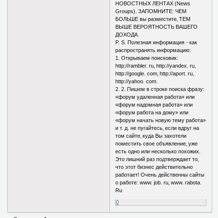
НОВОСТНЫХ ЛЕНТАХ (News
Groups). ЗАПОМНИТЕ: ЧЕМ
БОЛЬШЕ вы разместите‚ ТЕМ
ВЫШЕ ВЕРОЯТНОСТЬ ВАШЕГО
ДОХОДА.
P. S. Полезная информация - как
распространять информацию:
1. Открываем поисковик:
http://rambler. ru‚ http://yandex. ru‚
http://google. com‚ http://aport. ru‚
http://yahoo. com.
2. 2. Пишем в строке поиска фразу:
«форум удаленная работа» или
«форум надомная работа» или
«форум работа на дому» или
«форум начать новую тему работа»
и т. д. не пугайтесь‚ если вдруг на
том сайте‚ куда Вы захотели
поместить свое объявление‚ уже
есть одно или несколько похожих.
Это лишний раз подтверждает то‚
что этот бизнес действительно
работает! Очень действенны сайты
о работе: www. job. ru‚ www. rabota.
Ru
0