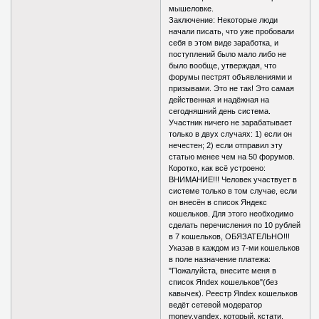
мышеловке.
Заключение: Некоторые люди
начали писать, что уже пробовали
себя в этом виде заработка, и
поступлений было мало либо не
было вообще, утверждая, что
форумы пестрят объявлениями и
призывами. Это не так! Это самая
действенная и надёжная на
сегодняшний день система.
Участник ничего не зарабатывает
только в двух случаях: 1) если он
нечестен; 2) если отправил эту
статью менее чем на 50 форумов.
Коротко, как всё устроено:
ВНИМАНИЕ!!! Человек участвует в
системе только в том случае, если
он внесён в список Яндекс
кошельков. Для этого необходимо
сделать перечисления по 10 рублей
в 7 кошельков, ОБЯЗАТЕЛЬНО!!!
Указав в каждом из 7-ми кошельков
в поле назначение платежа:
"Пожалуйста, внесите меня в
список Яndex кошельков"(без
кавычек). Реестр Яndex кошельков
ведёт сетевой модератор
money.yandex, который, кстати,