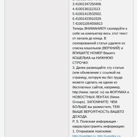
3.41001347250408.
4.41001361113113.
5.41001413532502.
6.41001423910329.
7.410011054556813
Теперь ВНИМАНИЕ!!! скопируйте к
себе на компьютер весь этот текст
от начала до конца. В
скопированной статье удалите из
списка кошельков (ВЕРХНИЙ) и
ВПИШИТЕ НОМЕР Вашего
КОШЕЛЬКА на НИЖНЮЮ
СТРОЧКУ.
3. Далее размещайте эту статью
(или объявление с ссылкой на
страницу‚ которую вы без труда
можете сделать на одном из
бесплатных сайтов‚ например‚
http://www. narod. ru) на ФОРУМАХ и
НОВОСТНЫХ ЛЕНТАХ (News
Groups). ЗАПОМНИТЕ: ЧЕМ
БОЛЬШЕ вы разместите‚ ТЕМ
ВЫШЕ ВЕРОЯТНОСТЬ ВАШЕГО
ДОХОДА.
P. S. Полезная информация -
какраспространять информацию:
1. Открываем поисковик:
http://rambler.ru
‚
http://yandex.ru
‚