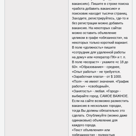
вакансиях). Пишите в строке поиска
«работа добавить вакансию» и
поисковик находит тысячи страниц.
Заходите, регистрируйтесь, где-то и
без регистрации можно добавить
вакансию. На некоторых сайтах
можно оставить объявление
целиком в графе «обязанности», на
некоторых только короткий вариант.
В поле «должность» пишите
«сотрудник для удаленной работы
на дому» или «оператор ПК» и т. п.
В поле «возраст» - укажите «с 18 до
60». «Образование» - среднее,
«Опыт работы» - не требуется.
«Заработная плата» - от $ 1000.
«Пол» - не имеет значения. «График
работы» - «свободный»,
«Занятость» - любая. «Город» -
выбирайте город. САМОЕ ВАЖНОЕ.
Если на сайте возможно разместить
вакансию в нескольких городах,
тогда Вы должны обязательно это
сделать. Опубликуйте (можно даже
одинаковые) объявление для
каждого города.
«Текст объявления» или
«обязанности» - полностью