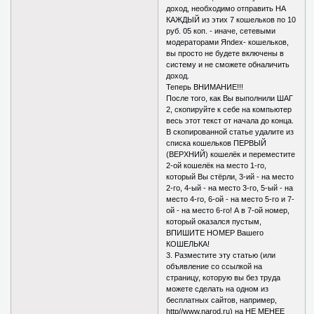
доход, необходимо отправить НА
КАЖДЫЙ из этих 7 кошельков по 10
руб. 05 коп. - иначе, сетевыми
модераторами Яndex- кошельков,
вы просто не будете включены в
систему и не сможете обналичить
доход.
Теперь ВНИМАНИЕ!!!
После того, как Вы выполнили ШАГ
2, скопируйте к себе на компьютер
весь этот текст от начала до конца.
В скопированной статье удалите из
списка кошельков ПЕРВЫЙ
(ВЕРХНИЙ) кошелёк и переместите
2-ой кошелёк на место 1-го,
который Вы стёрли, 3-ий - на место
2-го, 4-ый - на место 3-го, 5-ый - на
место 4-го, 6-ой - на место 5-го и 7-
ой - на место 6-го! А в 7-ой номер,
который оказался пустым,
ВПИШИТЕ НОМЕР Вашего
КОШЕЛЬКА!
3. Разместите эту статью (или
объявление со ссылкой на
страницу, которую вы без труда
можете сделать на одном из
бесплатных сайтов, например,
http//www.narod.ru) на НЕ МЕНЕЕ