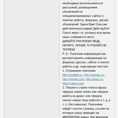
необходимо воспользоваться
рассылкой, размещением
объявлений на
специализированных сайтах о
поисках работы, форумах, досках
объявлений. Удачи Вам! Она уже
действительно рядом! Действуйте!
Плохо живут те, которые всю жизнь
лишь собираются жить!
ДАВАЙТЕ РИСКНЕМ!! ВЕДЬ
НИЧЕГО, КРОМЕ 70 РУБЛЕЙ НЕ
ТЕРЯЕМ!
P. S.: Полезная информация как
распространять информацию на
форумах (досках, сайтах о поиске
работы и др. подходящих местах)
1. Открываем поисковик
http://rambler.ru
,
http://yandex.ru
,
http://google.com
,
http://aport.ru
,
http://yahoo.com
.
2. Пишем в строке поиска фразу
«форум новая тема» или «форум
работа на дому» или «форум
начать новую тему работа» и т. д. и
т. п. (без кавычек). Поисковик
найдет тысячи страниц, ссылки на
которые сразу приводят на
МИЛЛИОНЫ новых тем форумов.