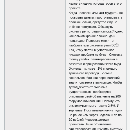
является одним из соавторов этого
проекта.
Когда человек начинает мудрить: не
посылать деньги, просто вписывать
свои кошельки, средства ему на
счёт не поступают. Обмануть
систему регистрации списка Яндекс
кошельков крайне сложно, да и
невыгодно. Поверьте мне, что
изобретатели системы учли ВСЁ!
Так, что у честных участников
никаких проблем не будет. Система
money.yandex, заинтересована в
развитии и процветании этого вида
бизнеса, т.к. имеет 1% с каждого
денежного перевода. Больше
кошельков, больше перечислений,
значит система в выигрыше. Чтобы
доход действительно был
существенным, необходимо
отправить своё объявление на 200
форумов или больше. Потому что
откликнуться могут около 2,5%. И
терпение. Поступления начнут идти
не ранее чем через неделю, и то по
10 рублей. Человек должен
прочитать Ваше объявление,
заинтересоваться, изучить систему,