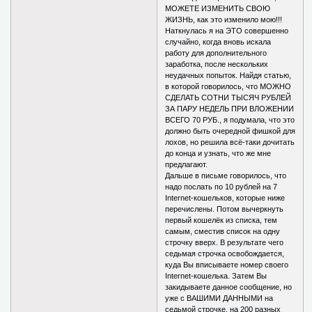
МОЖЕТЕ ИЗМЕНИТЬ СВОЮ
ЖИЗНЬ, как это изменило мою!!!
Наткнулась я на ЭТО совершенно
случайно, когда вновь искала
работу для дополнительного
заработка, после нескольких
неудачных попыток. Найдя статью,
в которой говорилось, что МОЖНО
СДЕЛАТЬ СОТНИ ТЫСЯЧ РУБЛЕЙ
ЗА ПАРУ НЕДЕЛЬ ПРИ ВЛОЖЕНИИ
ВСЕГО 70 РУБ., я подумала, что это
должно быть очередной фишкой для
лохов, но решила всё-таки дочитать
до конца и узнать, что же мне
предлагают.
Дальше в письме говорилось, что
надо послать по 10 рублей на 7
Internet-кошельков, которые ниже
перечислены. Потом вычеркнуть
первый кошелёк из списка, тем
самым, сместив список на одну
строчку вверх. В результате чего
седьмая строчка освобождается,
куда Вы вписываете номер своего
Internet-кошелька. Затем Вы
закидываете данное сообщение, но
уже с ВАШИМИ ДАННЫМИ на
седьмой строчке, на 200 разных