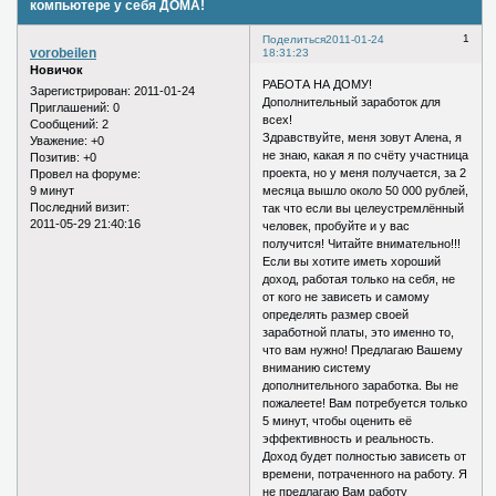
компьютере у себя ДОМА!
1
Поделиться
2011-01-24
vorobeilen
18:31:23
Новичок
РАБОТА НА ДОМУ!
Зарегистрирован
: 2011-01-24
Дополнительный заработок для
Приглашений:
0
всех!
Сообщений:
2
Здравствуйте, меня зовут Алена, я
Уважение:
+0
не знаю, какая я по счёту участница
Позитив:
+0
проекта, но у меня получается, за 2
Провел на форуме:
9 минут
месяца вышло около 50 000 рублей,
Последний визит:
так что если вы целеустремлённый
2011-05-29 21:40:16
человек, пробуйте и у вас
получится! Читайте внимательно!!!
Если вы хотите иметь хороший
доход, работая только на себя, не
от кого не зависеть и самому
определять размер своей
заработной платы, это именно то,
что вам нужно! Предлагаю Вашему
вниманию систему
дополнительного заработка. Вы не
пожалеете! Вам потребуется только
5 минут, чтобы оценить её
эффективность и реальность.
Доход будет полностью зависеть от
времени, потраченного на работу. Я
не предлагаю Вам работу