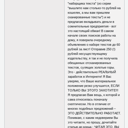
"наборщика текста" (из серии
"вышлите нам столько-то рублей на
кошелек, а мы вам пришлем
сканированные тексты") и не
предлагаю вкладывать деньги в
сомнительные предприятия - вот
это настоящий обман! В самом
начале своих поисков работы на
дому, я поверила очередному
объявлению о наборе текстов до 60
рублей за лист! Отправив 250 (!)
рублей несуществующему
издательству, я так и не получила
обещанных отсканированных
текстов, сулящих золотые горы.
Это - действительно РЕАЛЬНЫЙ
заработок в Интернете! Я Вас
уверяю, что Ваше материальное
положение резко улучшится, ЕСЛИ
ТОЛЬКО ВЫ ЭТОГО ЗАХОТИТЕ!!!
Я предлагаю Вам вещь, к которой и
сама относилась поначалу
скептически. Но в отличие от
многих подобных предложений –
ЭТО ДЕЙСТВИТЕЛЬНО РАБОТАЕТ.
Понимаю, с каким недоверием Вы
это читаете, но прошу, дочитайте
статью до конца - ЧИТАЯ ЭТО, ВЫ