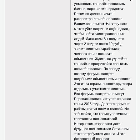
установить кошелёк, пополнить
баланс, перечислить средства.
Потом он должен начать
распространять объявления с
Вашим кошельком. На это у него
может уйти неделя, и ещё неделя,
чтобы найти заинтересованных
людей. Даже если Вы получите
через 2 недели всего 10 руб.,
значит, система заработала,
человек начал посылать
объявления. Ждите, не удаляйте
кошелёк и продолжайте посылать
свои объявления. По поводу,
почему форумы пестрят
подобными объявлениями, поясню.
Это из-за ограниченности кругозора
отдельных участников системы.
Все форумы пестрить не могут.
Перенасыщение наступит не ранее
конца 2015 года. До этого времени
работы хватит всем с головой. Не
забывайте, что кроме увеличения
количества пользователей
Интернетом, взрослеют дети -
будущие пользователи Сети, а им
тоже потребуются деньги. И это
бесконечный процесс.