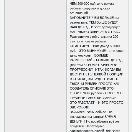
ЧЕМ 200-300 сайтах о поиске
работы, форумах и досках
объявлений.
ЗАПОМНИТЕ, ЧЕМ БОЛЬШЕ вы
разместите, ТЕМ ВЫШЕ БУДЕТ
ВАШ ДОХОД. И этот доход будет
НАПРЯМУЮ ЗАВИСЕТЬ ОТ ВАС.
Размещение этой статьи на 200
сайтах о поиске работы
ГАРАНТИРУЕТ Вам доход 50 000
руб. - ЭТО МИНИМУМ!!!- в течение
двух месяцев!!! БОЛЬШЕ
РАЗМЕЩЕНИЙ – БОЛЬШЕ ДОХОД
(при том в ГЕОМЕТРИЧЕСКОЙ
ПРОГРЕССИИ). ИТАК, КОГДА ВЫ
ДОСТИГНЕТЕ ПЕРВОЙ ПОЗИЦИИ
В СПИСКЕ, ВЫ БУДЕТЕ ИМЕТЬ
ТЫСЯЧИ РУБЛЕЙ ПРОСТО КАК
СОЗДАТЕЛЬ СПИСКА!!! ЭТО
СТОИТ 70-ти рублей и СОВСЕМ НЕ
ТРУДНОЙ РАБОТЫ! ГЛАВНОЕ –
ЭТО РАБОТАЕТ!!! И ЭТО ПРОСТО
ЗДОРОВО!!!
Займитесь этим сейчас - не
откладывая на завтра! ВРЕМЯ -
ДЕНЬГИ!!! Но поработать всё же
придется. Необходимо
заинтересовать людей. Для этого