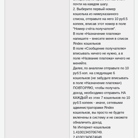
почти на каждом шагу.
2. Выберите первый номер
кошелька из нижеуказанного
списка, отправьте на него 10 руб.5
копеек, вписав этот номер в поле
"Номер счёта получателя".
В поле «Назначение платежа»
напишите – внесите меня в список
Яndex кошельков
В поле «Сообщение получателю»
вписывать ничего не нужно, а в
поле «Название платежа» ничего не
меняйте.
Далее‚ по аналогии отправьте по 10
руб.5 коп. на следующие 6
кошельков (не забудьте вписывать
в поле «Назначение платежа»)
ПОВТОРЯЮ, чтобы получать
доход, необходимо отправить НА
КАЖДЫЙ из этих 7 кошельков по 10
руб.5 копеек - иначе, сетевыми
администраторами Яndex
кошельков, вы просто не будете
включены в систему и не сможете
обналичить доход.
№ Интернет-кошельков
1.41001343706749.
2.41001343674648.