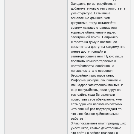
Заходите, регистрируйтесь и
добавляете новую тему или ответ в
уже открытую. Если ваше
объявление длиннее, чем
допустимо, тогда оставляйте
ссылку на вашу страницу или
короткое объявление и адрес
электронной почты. Например:
«Работа на дому в настоящее
время стала доступна каждому, кто
имеет доступ онлайн и
заинтересован в ней. Нужно лишь
проявить немного терпения и
настойчивости, особенно на
начальном этапе освоения
бескрайних просторов сети.
Информацию пришлю, пишите и
Ваш адрес электронной почты». И
еще не пугайтесь, если вдруг на
том сайте, куда Вы захотели
поместить свое объявление, уже
есть одно или несколько похожих.
Это лишний раз подтверждает то,
что этот бизнес действительно
работает!
3.Как показывает опыт предыдущих
участников, самые действенные -
это сайты о работе (разделы о