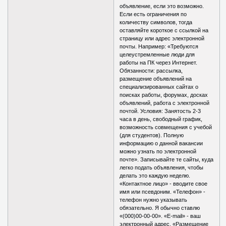
объявление, если это возможно.
Если есть ограничения по
количеству символов, тогда
оставляйте короткое с ссылкой на
страницу или адрес электронной
почты. Например: «Требуются
целеустремленные люди для
работы на ПК через Интернет.
Обязанности: рассылка,
размещение объявлений на
специализированных сайтах о
поисках работы, форумах, досках
объявлений, работа с электронной
почтой. Условия: Занятость 2-3
часа в день, свободный график,
возможность совмещения с учебой
(для студентов). Полную
информацию о данной вакансии
можно узнать по электронной
почте». Записывайте те сайты, куда
легко подать объявления, чтобы
делать это каждую неделю.
«Контактное лицо» - вводите свое
имя или псевдоним. «Телефон» -
телефон нужно указывать
обязательно. Я обычно ставлю
«(000)00-00-00». «E-mail» - ваш
электронный адрес. «Размещение