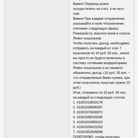
Важно! Перевод нужно
осуществлять на счет, а не на e-
mail.
Важно! При каждом отправлении
указывайте в поле «Назначение
платежа» следующую фразу:
Пожалуйста, внесите меня в список
Яndex-кошельков.
Чтобы получать доход, необходимо
отправить на каждый из этих 7
кошельков по 10 руб. 05 коп., иначе
вы просто не будете включены в
систему сетевыми модераторами
Яndex-кошельков и не сможете
обналичить доход. (10 руб. 05 коп. –
это отправляемая Вами сумма, при
этом получатель получает ровно 10
руб.)
Итак, отправьте по 10 руб. 05 коп.
на каждый из следующих счетов:
1. 41001519818178
2. 41001558696387
3. 41001573636972
4. 41001588339268
5. 41001624959323
6. 41001638415330
7. 41001853509098
ПОВТОРЯЮ, чтобы получать