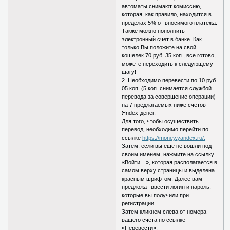
автоматы снимают комиссию,
которая, как правило, находится в
пределах 5% от вносимого платежа.
Также можно пополнить
электронный счет в банке. Как
только Вы положите на свой
кошелек 70 руб. 35 коп., все готово,
можете переходить к следующему
шагу!
2. Необходимо перевести по 10 руб.
05 коп. (5 коп. снимается службой
перевода за совершение операции)
на 7 предлагаемых ниже счетов
Яndex-денег.
Для того, чтобы осуществить
перевод, необходимо перейти по
ссылке
https://money.yandex.ru/.
Затем, если вы еще не вошли под
своим именем, нажмите на ссылку
«Войти…», которая располагается в
самом верху страницы и выделена
красным шрифтом. Далее вам
предложат ввести логин и пароль,
которые вы получили при
регистрации.
Затем кликнем слева от номера
вашего счета по ссылке
«Перевести».