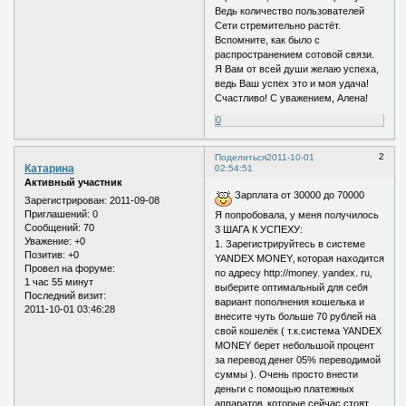
Ведь количество пользователей
Сети стремительно растёт.
Вспомните, как было с
распространением сотовой связи.
Я Вам от всей души желаю успеха,
ведь Ваш успех это и моя удача!
Счастливо! С уважением, Алена!
0
2
Поделиться
2011-10-01
Катарина
02:54:51
Активный участник
Зарплата от 30000 до 70000
Зарегистрирован
: 2011-09-08
Приглашений:
0
Я попробовала, у меня получилось
Сообщений:
70
3 ШАГА К УСПЕХУ:
Уважение:
+0
1. Зарегистрируйтесь в системе
Позитив:
+0
YANDEX MONEY‚ которая находится
Провел на форуме:
по адресу http://money. yandex. ru‚
1 час 55 минут
выберите оптимальный для себя
Последний визит:
вариант пополнения кошелька и
2011-10-01 03:46:28
внесите чуть больше 70 рублей на
свой кошелёк ( т.к.система YANDEX
MONEY берет небольшой процент
за перевод денег 05% переводимой
суммы ). Очень просто внести
деньги с помощью платежных
аппаратов‚ которые сейчас стоят