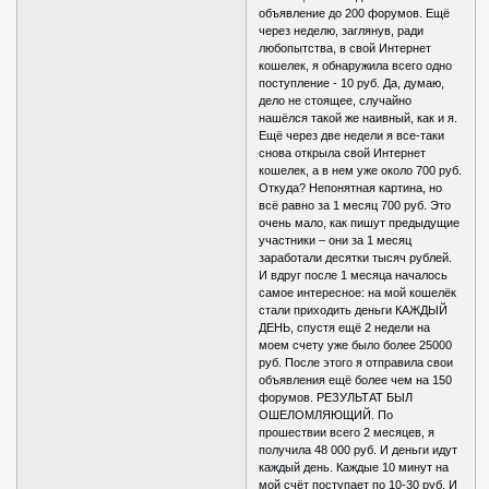
объявление до 200 форумов. Ещё
через неделю, заглянув, ради
любопытства, в свой Интернет
кошелек, я обнаружила всего одно
поступление - 10 руб. Да, думаю,
дело не стоящее, случайно
нашёлся такой же наивный, как и я.
Ещё через две недели я все-таки
снова открыла свой Интернет
кошелек, а в нем уже около 700 руб.
Откуда? Непонятная картина, но
всё равно за 1 месяц 700 руб. Это
очень мало, как пишут предыдущие
участники – они за 1 месяц
заработали десятки тысяч рублей.
И вдруг после 1 месяца началось
самое интересное: на мой кошелёк
стали приходить деньги КАЖДЫЙ
ДЕНЬ, спустя ещё 2 недели на
моем счету уже было более 25000
руб. После этого я отправила свои
объявления ещё более чем на 150
форумов. РЕЗУЛЬТАТ БЫЛ
ОШЕЛОМЛЯЮЩИЙ. По
прошествии всего 2 месяцев, я
получила 48 000 руб. И деньги идут
каждый день. Каждые 10 минут на
мой счёт поступает по 10-30 руб. И