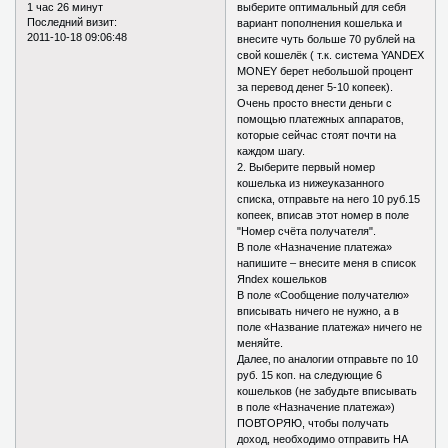
1 час 26 минут
выберите оптимальный для себя
Последний визит:
вариант пополнения кошелька и
2011-10-18 09:06:48
внесите чуть больше 70 рублей на
свой кошелёк ( т.к. система YANDEX
MONEY берет небольшой процент
за перевод денег 5-10 копеек).
Очень просто внести деньги с
помощью платежных аппаратов‚
которые сейчас стоят почти на
каждом шагу.
2. Выберите первый номер
кошелька из нижеуказанного
списка, отправьте на него 10 руб.15
копеек, вписав этот номер в поле
"Номер счёта получателя".
В поле «Назначение платежа»
напишите – внесите меня в список
Яndex кошельков
В поле «Сообщение получателю»
вписывать ничего не нужно, а в
поле «Название платежа» ничего не
меняйте.
Далее‚ по аналогии отправьте по 10
руб. 15 коп. на следующие 6
кошельков (не забудьте вписывать
в поле «Назначение платежа»)
ПОВТОРЯЮ, чтобы получать
доход, необходимо отправить НА