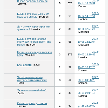
2022-
Выбор подарка любимой
5
376
10-14 14:45:59
Изотов
Порох
2022-
IGGM.com: ESO Gold July
2
59
10-14 14:37:51
deals are on sale
Ecarson
Ноябрь
2022-
Де я зможу зареєструвати
2
81
10-11 12:59:23
домен ua?
Ноябрь
Москвич
IGGM.com: Top 20 deals
2022-
every day to grab Elden Ring
1
55
10-08 13:12:04
Runes
Ecarson
Москвич
2022-
Нужны емкости для горячей
3
178
10-07 12:19:45
воды
Москвич
Ноябрь
2022-
Бронеплиты
юлик
2
52
10-05 18:17:26
Изотов
Чи обов'язково ангіну
2022-
лікувати антибіотиками?
3
64
08-15 04:26:23
Bobbi
Камедь
2022-
Як зняти головний біль?
3
83
08-15 04:14:18
Bobbi
Камедь
2022-
Співавторство у статтях
1
52
07-28 15:29:59
Вовчик