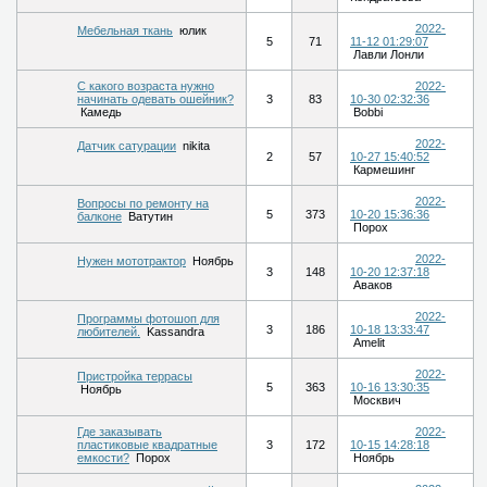
2022-
Мебельная ткань
юлик
5
71
11-12 01:29:07
Лавли Лонли
С какого возраста нужно
2022-
начинать одевать ошейник?
3
83
10-30 02:32:36
Камедь
Bobbi
2022-
Датчик сатурации
nikita
2
57
10-27 15:40:52
Кармешинг
2022-
Вопросы по ремонту на
5
373
10-20 15:36:36
балконе
Ватутин
Порох
2022-
Нужен мототрактор
Ноябрь
3
148
10-20 12:37:18
Аваков
2022-
Программы фотошоп для
3
186
10-18 13:33:47
любителей.
Kassandra
Amelit
2022-
Пристройка террасы
5
363
10-16 13:30:35
Ноябрь
Москвич
Где заказывать
2022-
пластиковые квадратные
3
172
10-15 14:28:18
емкости?
Порох
Ноябрь