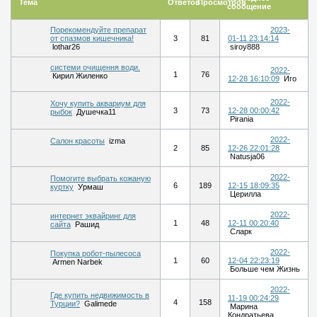
Тема
Ответов
Просмотров
сообщение
Порекомендуйте препарат
2023-
от спазмов кишечника!
3
81
01-11 23:14:14
lothar26
siroy888
системи очищення води.
2022-
1
76
Кирил Жиленко
12-28 16:10:09
Иго
2022-
Хочу купить аквариум для
3
73
12-28 00:00:42
рыбок
Душечка11
Pirania
2022-
Салон красоты
izma
2
85
12-26 22:01:28
Natusja06
2022-
Помогите выбрать кожаную
6
189
12-15 18:09:35
куртку
Урмаш
Церилла
2022-
интернет эквайринг для
1
48
12-11 00:20:40
сайта
Рашид
Сларк
2022-
Покупка робот-пылесоса
1
60
12-04 22:23:19
Armen Narbek
Больше чем Жизнь
2022-
Где купить недвижимость в
11-19 00:24:29
4
158
Турции?
Galimede
Марина
Кондратьева